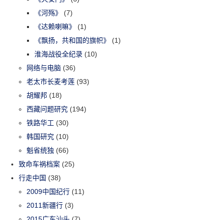
《河殇》
(7)
《达赖喇嘛》
(1)
《飘扬，共和国的旗帜》
(1)
淮海战役全纪录
(10)
网络与电脑
(36)
老太市长麦考莲
(93)
胡耀邦
(18)
西藏问题研究
(194)
铁路华工
(30)
韩国研究
(10)
魁省统独
(66)
致命车祸档案
(25)
行走中国
(38)
2009中国纪行
(11)
2011新疆行
(3)
2015广东汕头
(7)