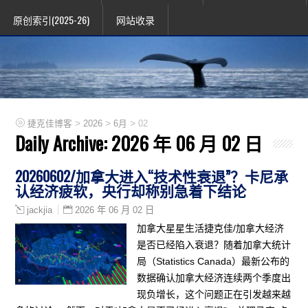
原创索引(2025-26)
网站收录
>
>
>
捷克佳博客
2026
6月
02
Daily Archive:
2026 年 06 月 02 日
20260602/加拿大进入“技术性衰退”？卡尼承
认经济疲软，央行却称别急着下结论
2026 年 06 月 02 日
jackjia
加拿大星星生活捷克佳/加拿大经济
是否已经陷入衰退？随着加拿大统计
局（Statistics Canada）最新公布的
数据确认加拿大经济连续两个季度出
现负增长，这个问题正在引发越来越