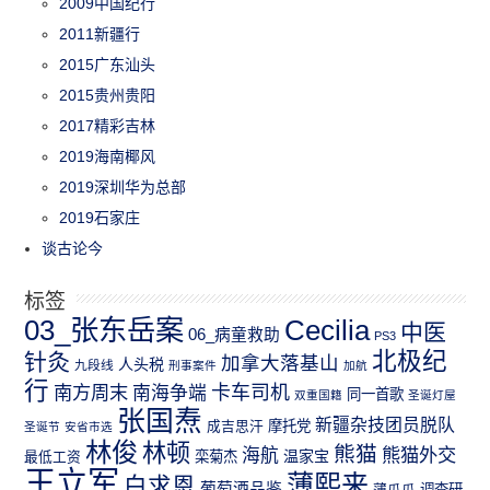
2009中国纪行
2011新疆行
2015广东汕头
2015贵州贵阳
2017精彩吉林
2019海南椰风
2019深圳华为总部
2019石家庄
谈古论今
标签
03_张东岳案
Cecilia
中医
06_病童救助
PS3
北极纪
针灸
加拿大落基山
人头税
九段线
刑事案件
加航
行
南方周末
卡车司机
南海争端
同一首歌
双重国籍
圣诞灯屋
张国焘
新疆杂技团员脱队
成吉思汗
摩托党
圣诞节
安省市选
林俊
林顿
熊猫
熊猫外交
海航
温家宝
最低工资
栾菊杰
王立军
薄熙来
白求恩
葡萄酒品鉴
薄瓜瓜
调查研