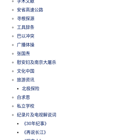
学术文献
安省高速公路
寻根探源
工具辞条
巴以冲突
广播体操
张国焘
慰安妇及南京大屠杀
文化中国
旅游资讯
北极探险
白求恩
私立学校
纪录片及电视解说词
《30年纪事》
《再说长江》