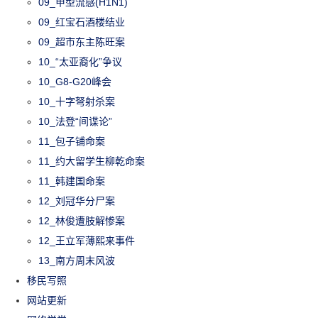
09_甲型流感(H1N1)
09_红宝石酒楼结业
09_超市东主陈旺案
10_“太亚裔化”争议
10_G8-G20峰会
10_十字弩射杀案
10_法登“间谍论”
11_包子铺命案
11_约大留学生柳乾命案
11_韩建国命案
12_刘冠华分尸案
12_林俊遭肢解惨案
12_王立军薄熙来事件
13_南方周末风波
移民写照
网站更新