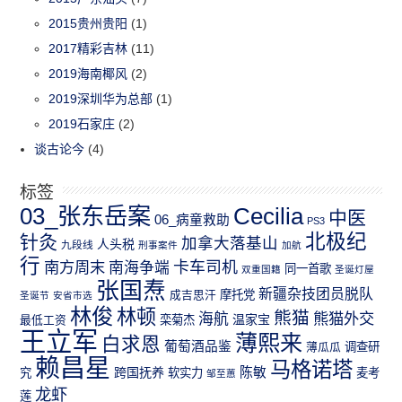
2015贵州贵阳
(1)
2017精彩吉林
(11)
2019海南椰风
(2)
2019深圳华为总部
(1)
2019石家庄
(2)
谈古论今
(4)
标签
03_张东岳案
Cecilia
中医
06_病童救助
PS3
北极纪
针灸
加拿大落基山
人头税
九段线
刑事案件
加航
行
南方周末
卡车司机
南海争端
同一首歌
双重国籍
圣诞灯屋
张国焘
新疆杂技团员脱队
成吉思汗
摩托党
圣诞节
安省市选
林俊
林顿
熊猫
熊猫外交
海航
温家宝
最低工资
栾菊杰
王立军
薄熙来
白求恩
葡萄酒品鉴
薄瓜瓜
调查研
赖昌星
马格诺塔
跨国抚养
陈敏
究
软实力
麦考
邹至蕙
龙虾
莲