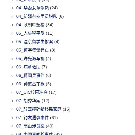
04_华裔女童溺毙
(24)
04_新疆杂技团员脱队
(6)
04_耿朝晖坠楼
(34)
05_人头税平反
(11)
05_渥京留学生惨案
(4)
05_蒋宇餐馆猝亡
(8)
05_许先海车祸
(4)
06_病童救助
(7)
06_蒋国兵事件
(6)
06_钟道昌车祸
(5)
07_CIC校园冲突
(17)
07_胡秀华案
(12)
07_醉驾撞碎新移民家庭
(15)
07_钓友遇袭事件
(61)
07_高山涉贪案
(40)
08_中国毒奶粉事件
(43)