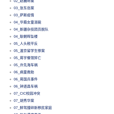
02_赵巍命案
03_张东岳案
03_萨斯疫情
04_华裔女童溺毙
04_新疆杂技团员脱队
04_耿朝晖坠楼
05_人头税平反
05_渥京留学生惨案
05_蒋宇餐馆猝亡
05_许先海车祸
06_病童救助
06_蒋国兵事件
06_钟道昌车祸
07_CIC校园冲突
07_胡秀华案
07_醉驾撞碎新移民家庭