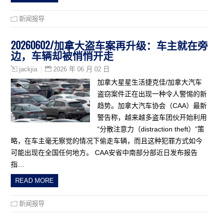
新闻报导
20260602/加拿大盗车案再升级：车主就在旁
边，车辆却被悄悄开走
2026 年 06 月 02 日
jackjia
加拿大星星生活捷克佳/加拿大汽车
盗窃案件正在出现一种令人警惕的新
趋势。加拿大汽车协会（CAA）最新
警告称，越来越多盗车团伙开始利用
“分散注意力（distraction theft）”策
略，在车主毫无察觉的情况下偷走车辆，而且这种犯罪方式如今
可能出现在全国任何地方。 CAA安省中南部分部近日发布报告
指…
READ MORE
新闻报导