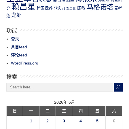
赖昌星
马格诺塔
跨国抚养
陈敏
究
软实力
麦考
邹至蕙
龙虾
莲
功能
登录
条目feed
评论feed
WordPress.org
搜索
2026年 6月
日
一
二
三
四
五
六
1
2
3
4
5
6