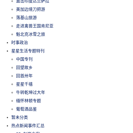
直击印度达兰萨拉
美加边境刀把游
落基山旅游
走进禽兽王国肯尼亚
魁北克冰雪之旅
时事政治
星星生活专题特刊
中国专刊
回望故乡
回首卅年
星星千禧
牛转乾坤过大年
缅怀林顿专题
葡萄酒品鉴
暂未分类
热点新闻事件汇总