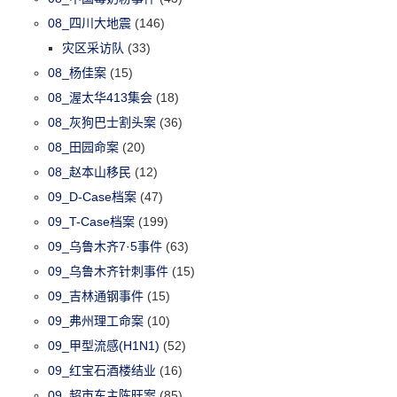
08_四川大地震
(146)
灾区采访队
(33)
08_杨佳案
(15)
08_渥太华413集会
(18)
08_灰狗巴士割头案
(36)
08_田园命案
(20)
08_赵本山移民
(12)
09_D-Case档案
(47)
09_T-Case档案
(199)
09_乌鲁木齐7·5事件
(63)
09_乌鲁木齐针刺事件
(15)
09_吉林通钢事件
(15)
09_弗州理工命案
(10)
09_甲型流感(H1N1)
(52)
09_红宝石酒楼结业
(16)
09_超市东主陈旺案
(85)