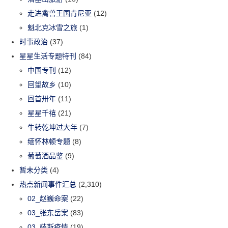
走进禽兽王国肯尼亚
(12)
魁北克冰雪之旅
(1)
时事政治
(37)
星星生活专题特刊
(84)
中国专刊
(12)
回望故乡
(10)
回首卅年
(11)
星星千禧
(21)
牛转乾坤过大年
(7)
缅怀林顿专题
(8)
葡萄酒品鉴
(9)
暂未分类
(4)
热点新闻事件汇总
(2,310)
02_赵巍命案
(22)
03_张东岳案
(83)
03_萨斯疫情
(19)