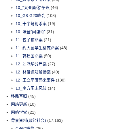
10_“太亚裔化”争议
(46)
10_G8-G20峰会
(108)
10_十字弩射杀案
(19)
10_法登“间谍论”
(31)
11_包子铺命案
(21)
11_约大留学生柳乾命案
(48)
11_韩建国命案
(50)
12_刘冠华分尸案
(27)
12_林俊遭肢解惨案
(49)
12_王立军薄熙来事件
(130)
13_南方周末风波
(14)
移民写照
(45)
网站更新
(10)
网络学堂
(21)
背景资料(政经社会)
(17,163)
CPAC拨款
(26)