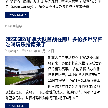
多的讨论。 然而，对于“加拿大是否已经进入衰退”，总理马克·卡
尼（Mark Carney）、加拿大央行以及多位经济学家给出…
READ MORE
新闻报导
20260602/加拿大队首战在即！多伦多世界杯
吃喝玩乐指南来了
2026 年 06 月 02 日
jackjia
加拿大星星生活捷克佳/足球盛会即
将到来，多伦多将迎来世界足联世界
杯的精彩赛事。 多伦多将举办六场
世界杯比赛，其中加拿大队将于6月
12日在展览中心的BMO球场（赛事
期间球场暂时更名为多伦多体育场）
迎战波黑队，这将是一场历史性的对决。 加纳队将于6月17日对
阵巴拿马队。世界杯常胜劲旅德国队将于6月20日…
READ MORE