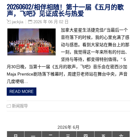
20260602/相伴相随！第十一届《五月的歌
声，飞吧》见证成长与热爱
2026 年 06 月 02 日
jackjia
加拿大星星生活捷克佳/“当最后一个
音符落下的时候，我的心里充满了感
动与感恩。看到大家站在舞台上的那
一刻，我觉得这一年来所有的付出、
坚持与等待，都变得特别值得。” 5
月30日晚，当第十一届《五月的歌声，飞吧》音乐会在密西沙加
Maja Prentice剧场落下帷幕时，周建芬老师站在舞台中央，声音
几度哽咽…
READ MORE
新闻报导
2026年 6月
日
一
二
三
四
五
六