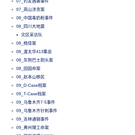
07_钓友遇袭事件
07_高山涉贪案
08_中国毒奶粉事件
08_四川大地震
灾区采访队
08_杨佳案
08_渥太华413集会
08_灰狗巴士割头案
08_田园命案
08_赵本山移民
09_D-Case档案
09_T-Case档案
09_乌鲁木齐7·5事件
09_乌鲁木齐针刺事件
09_吉林通钢事件
09_弗州理工命案