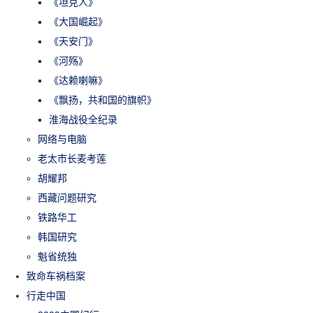
《坦克人》
《大国崛起》
《天安门》
《河殇》
《达赖喇嘛》
《飘扬，共和国的旗帜》
淮海战役全纪录
网络与电脑
老太市长麦考莲
胡耀邦
西藏问题研究
铁路华工
韩国研究
魁省统独
致命车祸档案
行走中国