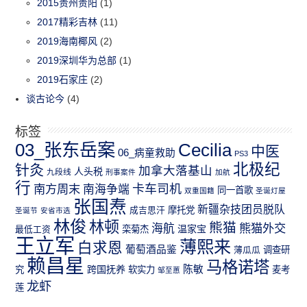
2015贵州贵阳
(1)
2017精彩吉林
(11)
2019海南椰风
(2)
2019深圳华为总部
(1)
2019石家庄
(2)
谈古论今
(4)
标签
03_张东岳案
Cecilia
中医
06_病童救助
PS3
北极纪
针灸
加拿大落基山
人头税
九段线
刑事案件
加航
行
南方周末
卡车司机
南海争端
同一首歌
双重国籍
圣诞灯屋
张国焘
新疆杂技团员脱队
成吉思汗
摩托党
圣诞节
安省市选
林俊
林顿
熊猫
熊猫外交
海航
温家宝
最低工资
栾菊杰
王立军
薄熙来
白求恩
葡萄酒品鉴
薄瓜瓜
调查研
赖昌星
马格诺塔
跨国抚养
陈敏
究
软实力
麦考
邹至蕙
龙虾
莲