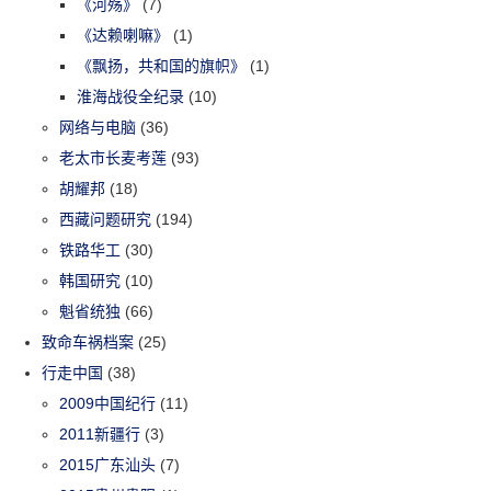
《河殇》
(7)
《达赖喇嘛》
(1)
《飘扬，共和国的旗帜》
(1)
淮海战役全纪录
(10)
网络与电脑
(36)
老太市长麦考莲
(93)
胡耀邦
(18)
西藏问题研究
(194)
铁路华工
(30)
韩国研究
(10)
魁省统独
(66)
致命车祸档案
(25)
行走中国
(38)
2009中国纪行
(11)
2011新疆行
(3)
2015广东汕头
(7)