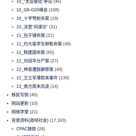
10_“太亚裔化”争议
(46)
10_G8-G20峰会
(108)
10_十字弩射杀案
(19)
10_法登“间谍论”
(31)
11_包子铺命案
(21)
11_约大留学生柳乾命案
(48)
11_韩建国命案
(50)
12_刘冠华分尸案
(27)
12_林俊遭肢解惨案
(49)
12_王立军薄熙来事件
(130)
13_南方周末风波
(14)
移民写照
(45)
网站更新
(10)
网络学堂
(21)
背景资料(政经社会)
(17,163)
CPAC拨款
(26)