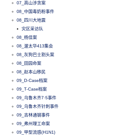
07_高山涉贪案
08_中国毒奶粉事件
08_四川大地震
灾区采访队
08_杨佳案
08_渥太华413集会
08_灰狗巴士割头案
08_田园命案
08_赵本山移民
09_D-Case档案
09_T-Case档案
09_乌鲁木齐7·5事件
09_乌鲁木齐针刺事件
09_吉林通钢事件
09_弗州理工命案
09_甲型流感(H1N1)