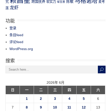
赖昌星
马格诺塔
跨国抚养
陈敏
究
软实力
麦考
邹至蕙
龙虾
莲
功能
登录
条目feed
评论feed
WordPress.org
搜索
2026年 6月
日
一
二
三
四
五
六
1
2
3
4
5
6
7
8
9
10
11
12
13