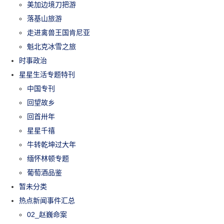
美加边境刀把游
落基山旅游
走进禽兽王国肯尼亚
魁北克冰雪之旅
时事政治
星星生活专题特刊
中国专刊
回望故乡
回首卅年
星星千禧
牛转乾坤过大年
缅怀林顿专题
葡萄酒品鉴
暂未分类
热点新闻事件汇总
02_赵巍命案