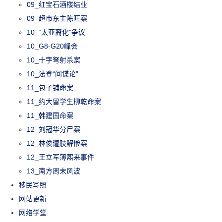
09_红宝石酒楼结业
09_超市东主陈旺案
10_“太亚裔化”争议
10_G8-G20峰会
10_十字弩射杀案
10_法登“间谍论”
11_包子铺命案
11_约大留学生柳乾命案
11_韩建国命案
12_刘冠华分尸案
12_林俊遭肢解惨案
12_王立军薄熙来事件
13_南方周末风波
移民写照
网站更新
网络学堂