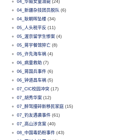
04_华裔女童溺毙
(24)
04_新疆杂技团员脱队
(6)
04_耿朝晖坠楼
(34)
05_人头税平反
(11)
05_渥京留学生惨案
(4)
05_蒋宇餐馆猝亡
(8)
05_许先海车祸
(4)
06_病童救助
(7)
06_蒋国兵事件
(6)
06_钟道昌车祸
(5)
07_CIC校园冲突
(17)
07_胡秀华案
(12)
07_醉驾撞碎新移民家庭
(15)
07_钓友遇袭事件
(61)
07_高山涉贪案
(40)
08_中国毒奶粉事件
(43)