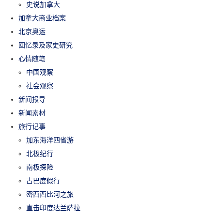
史说加拿大
加拿大商业档案
北京奥运
回忆录及家史研究
心情随笔
中国观察
社会观察
新闻报导
新闻素材
旅行记事
加东海洋四省游
北极纪行
南极探险
古巴度假行
密西西比河之旅
直击印度达兰萨拉