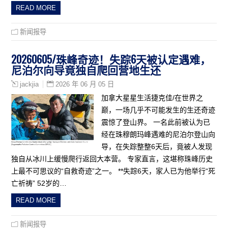
READ MORE
新闻报导
20260605/珠峰奇迹！失踪6天被认定遇难，
尼泊尔向导竟独自爬回营地生还
2026 年 06 月 05 日
jackjia
加拿大星星生活捷克佳/在世界之
巅，一场几乎不可能发生的生还奇迹
震惊了登山界。 一名此前被认为已
经在珠穆朗玛峰遇难的尼泊尔登山向
导，在失踪整整6天后，竟被人发现
独自从冰川上缓慢爬行返回大本营。 专家直言，这堪称珠峰历史
上最不可思议的“自救奇迹”之一。 **失踪6天，家人已为他举行“死
亡祈祷” 52岁的…
READ MORE
新闻报导