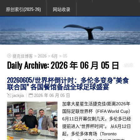
原创索引(2025-26)
网站收录
>
>
>
捷克佳博客
2026
6月
05
Daily Archive:
2026 年 06 月 05 日
20260605/世界杯倒计时：多伦多变身“美食
联合国” 各国餐馆备战全球足球盛宴
2026 年 06 月 05 日
jackjia
加拿大星星生活捷克佳/距离2026年
国际足联世界杯（FIFA World Cup）
6月11日开幕仅剩几天，多伦多已经
提前进入“世界杯时间”。 从6月12日
起，多伦多体育场（Toronto