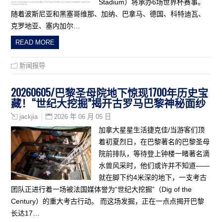
Stadium）将承办6场世界杯赛事。
随着波斯尼亚和黑塞哥维那、加纳、巴拿马、德国、科特迪瓦、
克罗地亚、塞内加尔…
READ MORE
新闻报导
20260605/巴黎圣母院地下惊现1700年历史宝
藏！“世纪大挖掘”揭开古罗马巴黎神秘面纱
2026 年 06 月 05 日
jackjia
加拿大星星生活捷克佳/当游客们顶
着初夏烈日，在巴黎著名的巴黎圣母
院前排队，等待登上钟楼一睹著名滴
水兽风采时，他们或许并不知道——
就在脚下约4米深的地下，一支考古
团队正进行着一场被法国媒体誉为“世纪大挖掘”（Dig of the
Century）的重大考古行动。 而这场发掘，正在一点点揭开巴黎
长达17…