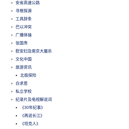
安省高速公路
寻根探源
工具辞条
巴以冲突
广播体操
张国焘
慰安妇及南京大屠杀
文化中国
旅游资讯
北极探险
白求恩
私立学校
纪录片及电视解说词
《30年纪事》
《再说长江》
《坦克人》