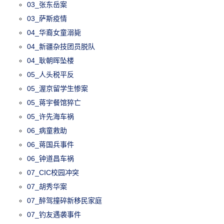
03_张东岳案
03_萨斯疫情
04_华裔女童溺毙
04_新疆杂技团员脱队
04_耿朝晖坠楼
05_人头税平反
05_渥京留学生惨案
05_蒋宇餐馆猝亡
05_许先海车祸
06_病童救助
06_蒋国兵事件
06_钟道昌车祸
07_CIC校园冲突
07_胡秀华案
07_醉驾撞碎新移民家庭
07_钓友遇袭事件