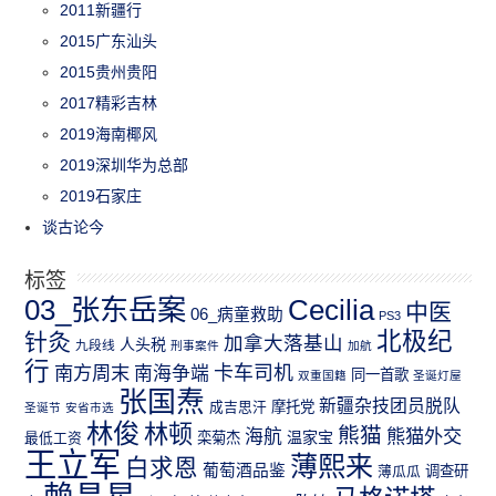
2011新疆行
2015广东汕头
2015贵州贵阳
2017精彩吉林
2019海南椰风
2019深圳华为总部
2019石家庄
谈古论今
标签
03_张东岳案
Cecilia
中医
06_病童救助
PS3
北极纪
针灸
加拿大落基山
人头税
九段线
刑事案件
加航
行
南方周末
卡车司机
南海争端
同一首歌
双重国籍
圣诞灯屋
张国焘
新疆杂技团员脱队
成吉思汗
摩托党
圣诞节
安省市选
林俊
林顿
熊猫
熊猫外交
海航
温家宝
最低工资
栾菊杰
王立军
薄熙来
白求恩
葡萄酒品鉴
薄瓜瓜
调查研