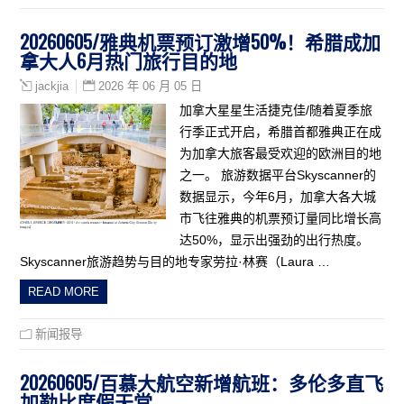
20260605/雅典机票预订激增50%！希腊成加
拿大人6月热门旅行目的地
2026 年 06 月 05 日
jackjia
加拿大星星生活捷克佳/随着夏季旅
行季正式开启，希腊首都雅典正在成
为加拿大旅客最受欢迎的欧洲目的地
之一。 旅游数据平台Skyscanner的
数据显示，今年6月，加拿大各大城
市飞往雅典的机票预订量同比增长高
达50%，显示出强劲的出行热度。
Skyscanner旅游趋势与目的地专家劳拉·林赛（Laura …
READ MORE
新闻报导
20260605/百慕大航空新增航班：多伦多直飞
加勒比度假天堂