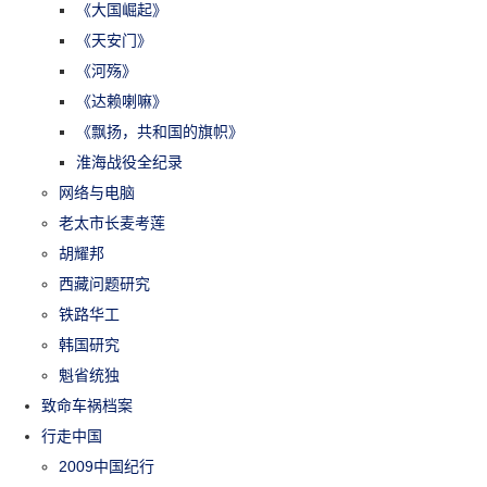
《大国崛起》
《天安门》
《河殇》
《达赖喇嘛》
《飘扬，共和国的旗帜》
淮海战役全纪录
网络与电脑
老太市长麦考莲
胡耀邦
西藏问题研究
铁路华工
韩国研究
魁省统独
致命车祸档案
行走中国
2009中国纪行