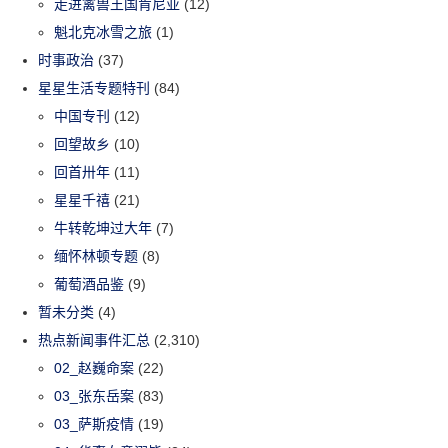
走进禽兽王国肯尼亚
(12)
魁北克冰雪之旅
(1)
时事政治
(37)
星星生活专题特刊
(84)
中国专刊
(12)
回望故乡
(10)
回首卅年
(11)
星星千禧
(21)
牛转乾坤过大年
(7)
缅怀林顿专题
(8)
葡萄酒品鉴
(9)
暂未分类
(4)
热点新闻事件汇总
(2,310)
02_赵巍命案
(22)
03_张东岳案
(83)
03_萨斯疫情
(19)