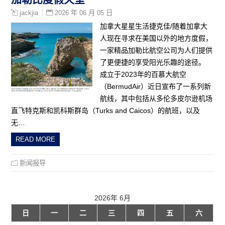
2026 年 06 月 05 日
jackjia
加拿大星星生活捷克佳/随着加拿大
人现在寻求在美国以外的地方度假，
一家精品加勒比航空公司为人们提供
了更便捷的享受阳光乐趣的途径。
成立于2023年的百慕大航空
（BermudAir）近日宣布了一系列新
航线，其中包括从多伦多皮尔逊机场
直飞特克斯和凯科斯群岛（Turks and Caicos）的航班，以及
无…
READ MORE
新闻报导
2026年 6月
日
一
二
三
四
五
六