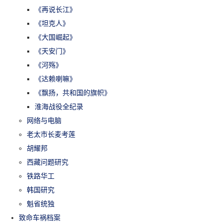
《再说长江》
《坦克人》
《大国崛起》
《天安门》
《河殇》
《达赖喇嘛》
《飘扬，共和国的旗帜》
淮海战役全纪录
网络与电脑
老太市长麦考莲
胡耀邦
西藏问题研究
铁路华工
韩国研究
魁省统独
致命车祸档案