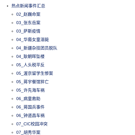
热点新闻事件汇总
02_赵巍命案
03_张东岳案
03_萨斯疫情
04_华裔女童溺毙
04_新疆杂技团员脱队
04_耿朝晖坠楼
05_人头税平反
05_渥京留学生惨案
05_蒋宇餐馆猝亡
05_许先海车祸
06_病童救助
06_蒋国兵事件
06_钟道昌车祸
07_CIC校园冲突
07_胡秀华案