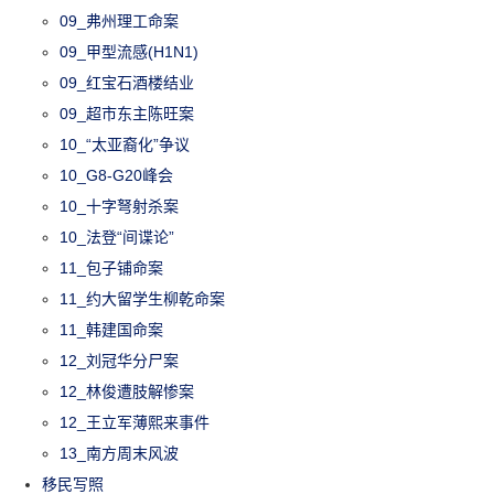
09_弗州理工命案
09_甲型流感(H1N1)
09_红宝石酒楼结业
09_超市东主陈旺案
10_“太亚裔化”争议
10_G8-G20峰会
10_十字弩射杀案
10_法登“间谍论”
11_包子铺命案
11_约大留学生柳乾命案
11_韩建国命案
12_刘冠华分尸案
12_林俊遭肢解惨案
12_王立军薄熙来事件
13_南方周末风波
移民写照