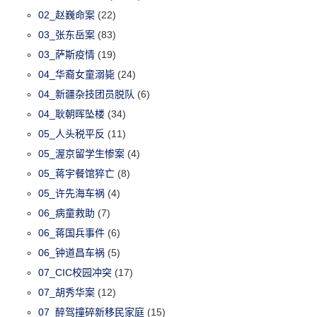
02_赵巍命案
(22)
03_张东岳案
(83)
03_萨斯疫情
(19)
04_华裔女童溺毙
(24)
04_新疆杂技团员脱队
(6)
04_耿朝晖坠楼
(34)
05_人头税平反
(11)
05_渥京留学生惨案
(4)
05_蒋宇餐馆猝亡
(8)
05_许先海车祸
(4)
06_病童救助
(7)
06_蒋国兵事件
(6)
06_钟道昌车祸
(5)
07_CIC校园冲突
(17)
07_胡秀华案
(12)
07_醉驾撞碎新移民家庭
(15)