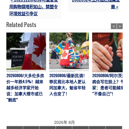
用购物袋堆积如山，禁塑令
裔 »
环境效益引争议
Related Posts
<
>
20260806/大多伦多房
20260806/最新民调！
20260806/阿尔茨海
价一年跌4.5%！越来
移民竟比本地人更认
病会写在脸上？专
越多经济学家开始
同加拿大，魁省年轻
家：患者可能越来越
说：加拿大楼市或已
人也变了！
“不像自己”！
“触底”
2026年 8月