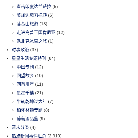
直击印度达兰萨拉
(5)
美加边境刀把游
(6)
落基山旅游
(15)
走进禽兽王国肯尼亚
(12)
魁北克冰雪之旅
(1)
时事政治
(37)
星星生活专题特刊
(84)
中国专刊
(12)
回望故乡
(10)
回首卅年
(11)
星星千禧
(21)
牛转乾坤过大年
(7)
缅怀林顿专题
(8)
葡萄酒品鉴
(9)
暂未分类
(4)
热点新闻事件汇总
(2,310)