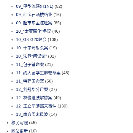
09_甲型流感(H1N1)
(52)
09_红宝石酒楼结业
(16)
09_超市东主陈旺案
(85)
10_“太亚裔化”争议
(46)
10_G8-G20峰会
(108)
10_十字弩射杀案
(19)
10_法登“间谍论”
(31)
11_包子铺命案
(21)
11_约大留学生柳乾命案
(48)
11_韩建国命案
(50)
12_刘冠华分尸案
(27)
12_林俊遭肢解惨案
(49)
12_王立军薄熙来事件
(130)
13_南方周末风波
(14)
移民写照
(45)
网站更新
(10)