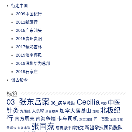
行走中国
2009中国纪行
2011新疆行
2015广东汕头
2015贵州贵阳
2017精彩吉林
2019海南椰风
2019深圳华为总部
2019石家庄
谈古论今
标签
03_张东岳案
Cecilia
中医
06_病童救助
PS3
北极纪
针灸
加拿大落基山
人头税
九段线
刑事案件
加航
行
南方周末
卡车司机
南海争端
同一首歌
双重国籍
圣诞灯屋
张国焘
新疆杂技团员脱队
成吉思汗
摩托党
圣诞节
安省市选