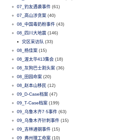
07_钓友遇袭事件
(61)
07_高山涉贪案
(40)
08_中国毒奶粉事件
(43)
08_四川大地震
(146)
灾区采访队
(33)
08_杨佳案
(15)
08_渥太华413集会
(18)
08_灰狗巴士割头案
(36)
08_田园命案
(20)
08_赵本山移民
(12)
09_D-Case档案
(47)
09_T-Case档案
(199)
09_乌鲁木齐7·5事件
(63)
09_乌鲁木齐针刺事件
(15)
09_吉林通钢事件
(15)
09_弗州理工命案
(10)