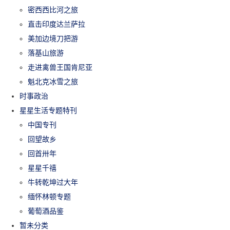
密西西比河之旅
直击印度达兰萨拉
美加边境刀把游
落基山旅游
走进禽兽王国肯尼亚
魁北克冰雪之旅
时事政治
星星生活专题特刊
中国专刊
回望故乡
回首卅年
星星千禧
牛转乾坤过大年
缅怀林顿专题
葡萄酒品鉴
暂未分类