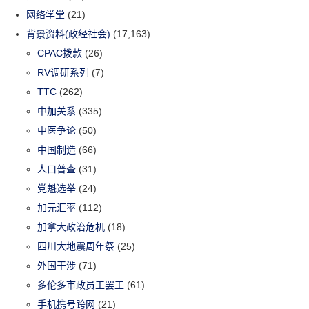
网络学堂
(21)
背景资料(政经社会)
(17,163)
CPAC拨款
(26)
RV调研系列
(7)
TTC
(262)
中加关系
(335)
中医争论
(50)
中国制造
(66)
人口普查
(31)
党魁选举
(24)
加元汇率
(112)
加拿大政治危机
(18)
四川大地震周年祭
(25)
外国干涉
(71)
多伦多市政员工罢工
(61)
手机携号跨网
(21)