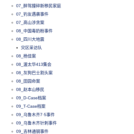
07_醉驾撞碎新移民家庭
07_钓友遇袭事件
07_高山涉贪案
08_中国毒奶粉事件
08_四川大地震
灾区采访队
08_杨佳案
08_渥太华413集会
08_灰狗巴士割头案
08_田园命案
08_赵本山移民
09_D-Case档案
09_T-Case档案
09_乌鲁木齐7·5事件
09_乌鲁木齐针刺事件
09_吉林通钢事件