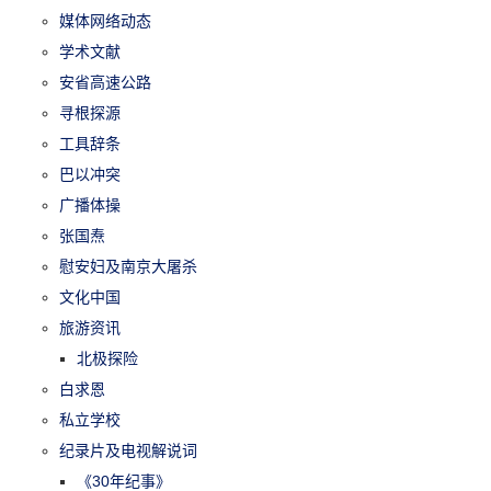
媒体网络动态
学术文献
安省高速公路
寻根探源
工具辞条
巴以冲突
广播体操
张国焘
慰安妇及南京大屠杀
文化中国
旅游资讯
北极探险
白求恩
私立学校
纪录片及电视解说词
《30年纪事》