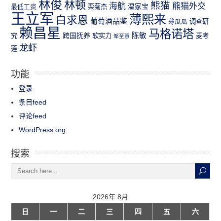
林俊
林顿
熊猫
熊猫外交
海航
温家宝
最低工资
栾菊杰
王立军
薄熙来
白求恩
葡萄酒品鉴
薄瓜瓜
调查研
赖昌星
马格诺塔
跨国抚养
陈敏
究
软实力
麦考
邹至蕙
龙虾
莲
功能
登录
条目feed
评论feed
WordPress.org
搜索
2026年 8月
日
一
二
三
四
五
六