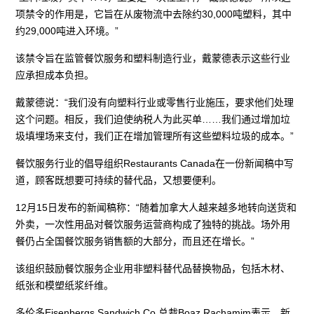
项禁令的作用是，它旨在从废物流中去除约30,000吨塑料，其中
约29,000吨进入环境。”
该禁令旨在监管餐饮服务和塑料制造行业，戴蒙德表示这些行业
应承担成本负担。
戴蒙德说：“我们没有向塑料行业或零售行业施压，要求他们处理
这个问题。相反，我们迫使纳税人为此买单……我们通过增加垃
圾填埋场来支付，我们正在增加管理所有这些塑料垃圾的成本。”
餐饮服务行业的倡导组织Restaurants Canada在一份新闻稿中写
道，顾客既想要可持续的替代品，又想要便利。
12月15日发布的新闻稿称：“随着加拿大人越来越多地转向送货和
外卖，一次性用品对餐饮服务运营商构成了独特的挑战。场外用
餐仍占全国餐饮服务销售额的大部分，而且还在增长。”
该组织鼓励餐饮服务企业用非塑料替代品替换物品，包括木材、
纸张和模塑纸浆纤维。
多伦多Eisenbergs Sandwich Co.总裁Boaz Rachamim表示，新