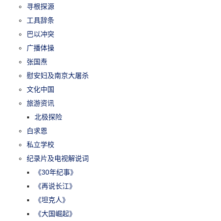
寻根探源
工具辞条
巴以冲突
广播体操
张国焘
慰安妇及南京大屠杀
文化中国
旅游资讯
北极探险
白求恩
私立学校
纪录片及电视解说词
《30年纪事》
《再说长江》
《坦克人》
《大国崛起》