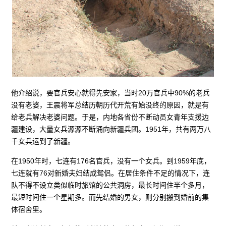
他介绍说，要官兵安心就得先安家，当时20万官兵中90%的老兵
没有老婆，王震将军总结历朝历代开荒有始没终的原因，就是有
给老兵解决老婆问题。于是，内地各省份不断动员女青年支援边
疆建设，大量女兵源源不断涌向新疆兵团。1951年，共有两万八
千女兵运到了新疆。
在1950年时，七连有176名官兵，没有一个女兵。到1959年底，
七连就有76对新婚夫妇结成鸳侣。在居住条件不足的情况下，连
队不得不设立类似临时旅馆的公共洞房，最长时间住半个多月，
最短时间住一个星期多。而先结婚的男女，则分别搬到婚前的集
体宿舍里。