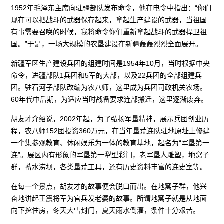
1952年毛泽东主席向驻疆部队发布命令，他在电令中指出：“你们
现在可以把战斗的武器保存起来，拿起生产建设的武器，当祖国
有事需要召唤的时候，我将命令你们重新拿起战斗的武器捍卫祖
国。”于是，一场大规模的农垦建设在新疆轰轰烈烈全面展开。
新疆军区生产建设兵团的组建时间是1954年10月，当时根据中央
命令，进疆部队1兵团和5军的大部，以及22兵团的全部组建兵
团。驻石河子部队改编为农八师，这里成为兵团司政机关农场。
60年代中后期，为适应当时战备要求连部搬迁，这里逐渐废弃。
胡友才介绍说，2002年起，为了弘扬军垦精神，展示兵团创业历
程，农八师152团投资360万元，在当年垦荒连队驻地原址上修建
一个集参观教育、休闲娱乐为一体的教育基地，起名为“军垦第一
连”。展区内有形象的军垦第一犁型彩门，老军垦人雕塑，地窝子
群，蓄水涝坝，各类垦荒工具，还有历史资料丰富的连史室等。
在每一个景点，胡友才的故事便会脱口而出。在地窝子群，他兴
奋地讲起王震将军为官兵发老婆的故事。所谓地窝子就是从地面
向下挖住房，冬天大雪封门，夏天雨水倒灌，条件十分艰苦。