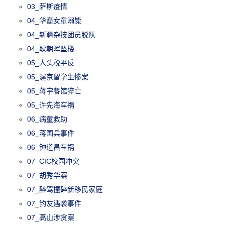
03_萨斯疫情
04_华裔女童溺毙
04_新疆杂技团员脱队
04_耿朝晖坠楼
05_人头税平反
05_渥京留学生惨案
05_蒋宇餐馆猝亡
05_许先海车祸
06_病童救助
06_蒋国兵事件
06_钟道昌车祸
07_CIC校园冲突
07_胡秀华案
07_醉驾撞碎新移民家庭
07_钓友遇袭事件
07_高山涉贪案