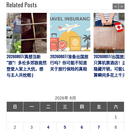
Related Posts
<
>
20260807/真想当新
20260807/准备出国旅
20260807/出国旅游
“狼”！多伦多郊狼竟然
行吗？你可能不知道
只算机票酒店！这7
登堂入室上大炕，想
关于旅行保险的真相
隐藏开销，可能让预
与主人共枕眠:)
算瞬间多花上千元
2026年 8月
日
一
二
三
四
五
六
1
2
3
4
5
6
7
8