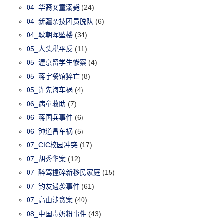
04_华裔女童溺毙
(24)
04_新疆杂技团员脱队
(6)
04_耿朝晖坠楼
(34)
05_人头税平反
(11)
05_渥京留学生惨案
(4)
05_蒋宇餐馆猝亡
(8)
05_许先海车祸
(4)
06_病童救助
(7)
06_蒋国兵事件
(6)
06_钟道昌车祸
(5)
07_CIC校园冲突
(17)
07_胡秀华案
(12)
07_醉驾撞碎新移民家庭
(15)
07_钓友遇袭事件
(61)
07_高山涉贪案
(40)
08_中国毒奶粉事件
(43)