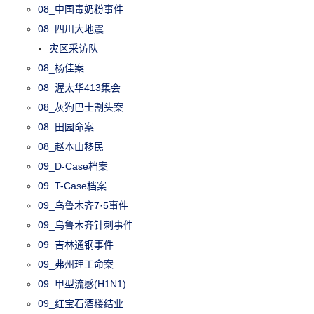
08_中国毒奶粉事件
08_四川大地震
灾区采访队
08_杨佳案
08_渥太华413集会
08_灰狗巴士割头案
08_田园命案
08_赵本山移民
09_D-Case档案
09_T-Case档案
09_乌鲁木齐7·5事件
09_乌鲁木齐针刺事件
09_吉林通钢事件
09_弗州理工命案
09_甲型流感(H1N1)
09_红宝石酒楼结业