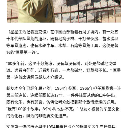
（星星生活记者捷克佳）在中国西部新疆石河子境内，有一处五
十年代部队垦荒的遗址，既有地窝子群、干打垒伙房、蓄水涝坝
等军垦遗迹，也有木轮牛车、木犁、石磨等垦荒工具，这便是著
名的“军垦第一连”。
“60多年前，这里十分荒凉，没有草没有树，到处是盐碱地戈壁
滩。远看白茫茫，近看乱石岗，一片盐碱地，野草都不长。” 军垦
第一连首席讲解员胡友才介绍说。
胡友才今年已经年届74岁，1954年参军，1965年担任军垦第一连
第三任连长，连续任职长达17年。一件件往事从他的口中讲出，
既有快乐，也有悲哀，仿佛让听众触摸到那个激情燃烧的岁月。
“我有100多个故事，8个小时也讲不完。” 胡友才被誉为军垦文化
的活化石，鲜活的非物质文化遗产。
军垦第一连的历史早于1954年组建成立的新疆军区生产建设兵