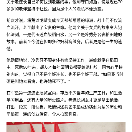
关于老连长自己如何找到老婆的事，他却守口如瓶，说是现已70
多岁的老伴坚持不让说，因为是个人的隐私不便透露。
胡友才说，将荒滩戈壁变成今天郁郁葱葱的绿洲，战士们不仅流
血流汗，甚至献出了宝贵的生命。他两个关于女兵的故事令人记
忆深刻。一是代玉莲血染稻田水，另一个是冷秀芬名丧稻田地的
故事。前者至今健在但却多种妇科病缠身，后者更是他一生的遗
憾。
他动情地说，冷秀芬不顾身体有病坚持工作，最终栽倒在稻田
中。死后50年来，胡友才每年清明节都要给她扫坟，因为心里特
别内疚，觉得自己不是个好连长，也不是个好干部。“如果我当时
硬是叫她去看病，也许她死不了。”
在军垦第一连连史展览室内，存放不少当年的生产工具，和生活
学习用品，还有大量的历史照片。老连长胡友才更是拿出绝活，
打出一段又一段快板，激情讲述兵团屯垦戍边铸剑为犁的历史和
军垦第一连的创业传奇，令人拍案称奇。