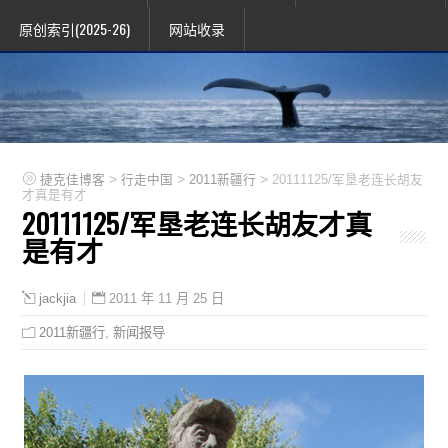
原创索引(2025-26)
网站收录
>
>
>
捷克佳博客
行走中国
2011新疆行
20111125/军垦老连长胡友
才真是有才
20111125/军垦老连长胡友才真
是有才
2011 年 11 月 25 日
jackjia
2011新疆行
,
新闻报导