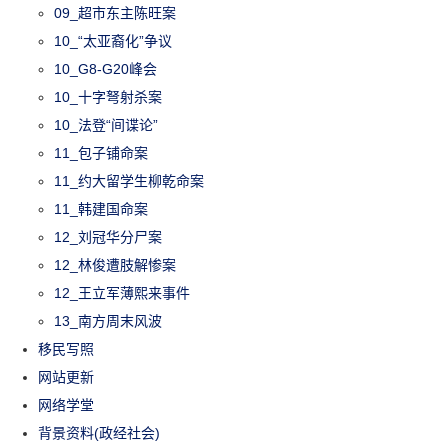
09_超市东主陈旺案
10_“太亚裔化”争议
10_G8-G20峰会
10_十字弩射杀案
10_法登“间谍论”
11_包子铺命案
11_约大留学生柳乾命案
11_韩建国命案
12_刘冠华分尸案
12_林俊遭肢解惨案
12_王立军薄熙来事件
13_南方周末风波
移民写照
网站更新
网络学堂
背景资料(政经社会)