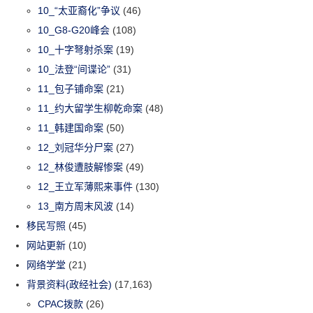
10_“太亚裔化”争议
(46)
10_G8-G20峰会
(108)
10_十字弩射杀案
(19)
10_法登“间谍论”
(31)
11_包子铺命案
(21)
11_约大留学生柳乾命案
(48)
11_韩建国命案
(50)
12_刘冠华分尸案
(27)
12_林俊遭肢解惨案
(49)
12_王立军薄熙来事件
(130)
13_南方周末风波
(14)
移民写照
(45)
网站更新
(10)
网络学堂
(21)
背景资料(政经社会)
(17,163)
CPAC拨款
(26)