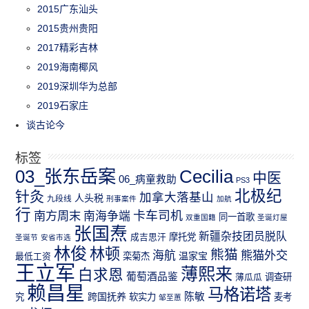
2015广东汕头
2015贵州贵阳
2017精彩吉林
2019海南椰风
2019深圳华为总部
2019石家庄
谈古论今
标签
03_张东岳案
Cecilia
中医
06_病童救助
PS3
北极纪
针灸
加拿大落基山
人头税
九段线
刑事案件
加航
行
南方周末
卡车司机
南海争端
同一首歌
双重国籍
圣诞灯屋
张国焘
新疆杂技团员脱队
成吉思汗
摩托党
圣诞节
安省市选
林俊
林顿
熊猫
熊猫外交
海航
温家宝
最低工资
栾菊杰
王立军
薄熙来
白求恩
葡萄酒品鉴
薄瓜瓜
调查研
赖昌星
马格诺塔
跨国抚养
陈敏
究
软实力
麦考
邹至蕙