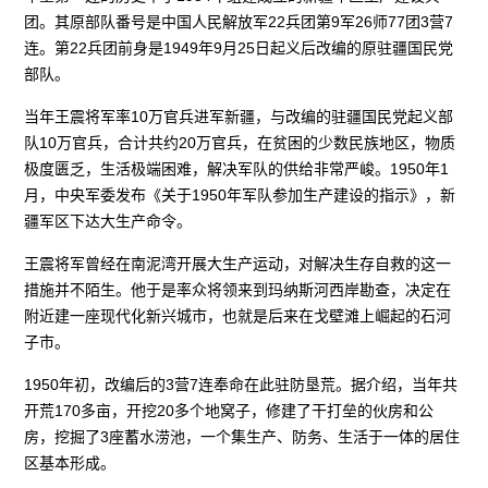
团。其原部队番号是中国人民解放军22兵团第9军26师77团3营7
连。第22兵团前身是1949年9月25日起义后改编的原驻疆国民党
部队。
当年王震将军率10万官兵进军新疆，与改编的驻疆国民党起义部
队10万官兵，合计共约20万官兵，在贫困的少数民族地区，物质
极度匮乏，生活极端困难，解决军队的供给非常严峻。1950年1
月，中央军委发布《关于1950年军队参加生产建设的指示》，新
疆军区下达大生产命令。
王震将军曾经在南泥湾开展大生产运动，对解决生存自救的这一
措施并不陌生。他于是率众将领来到玛纳斯河西岸勘查，决定在
附近建一座现代化新兴城市，也就是后来在戈壁滩上崛起的石河
子市。
1950年初，改编后的3营7连奉命在此驻防垦荒。据介绍，当年共
开荒170多亩，开挖20多个地窝子，修建了干打垒的伙房和公
房，挖掘了3座蓄水涝池，一个集生产、防务、生活于一体的居住
区基本形成。