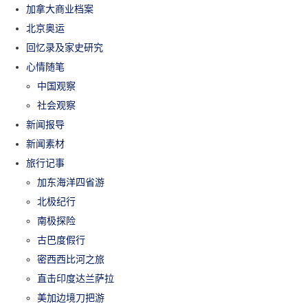
加拿大商业档案
北京奥运
回忆录及家史研究
心情随笔
中国观察
社会观察
新闻报导
新闻素材
旅行记事
加东海洋四省游
北极纪行
南极探险
古巴度假行
密西西比河之旅
直击印度达兰萨拉
美加边境刀把游