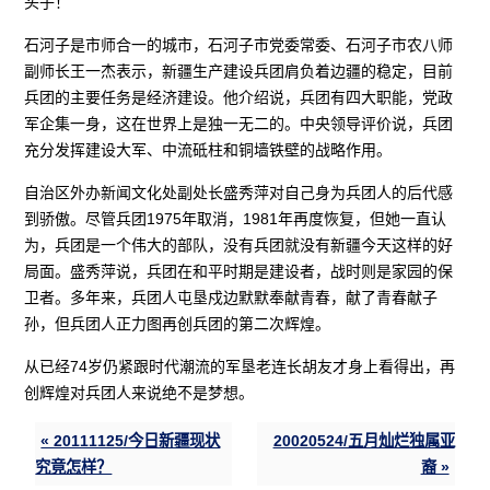
头子！”
石河子是市师合一的城市，石河子市党委常委、石河子市农八师
副师长王一杰表示，新疆生产建设兵团肩负着边疆的稳定，目前
兵团的主要任务是经济建设。他介绍说，兵团有四大职能，党政
军企集一身，这在世界上是独一无二的。中央领导评价说，兵团
充分发挥建设大军、中流砥柱和铜墙铁壁的战略作用。
自治区外办新闻文化处副处长盛秀萍对自己身为兵团人的后代感
到骄傲。尽管兵团1975年取消，1981年再度恢复，但她一直认
为，兵团是一个伟大的部队，没有兵团就没有新疆今天这样的好
局面。盛秀萍说，兵团在和平时期是建设者，战时则是家园的保
卫者。多年来，兵团人屯垦戍边默默奉献青春，献了青春献子
孙，但兵团人正力图再创兵团的第二次辉煌。
从已经74岁仍紧跟时代潮流的军垦老连长胡友才身上看得出，再
创辉煌对兵团人来说绝不是梦想。
« 20111125/今日新疆现状
20020524/五月灿烂独属亚
究竟怎样？
裔 »