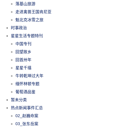
落基山旅游
走进禽兽王国肯尼亚
魁北克冰雪之旅
时事政治
星星生活专题特刊
中国专刊
回望故乡
回首卅年
星星千禧
牛转乾坤过大年
缅怀林顿专题
葡萄酒品鉴
暂未分类
热点新闻事件汇总
02_赵巍命案
03_张东岳案