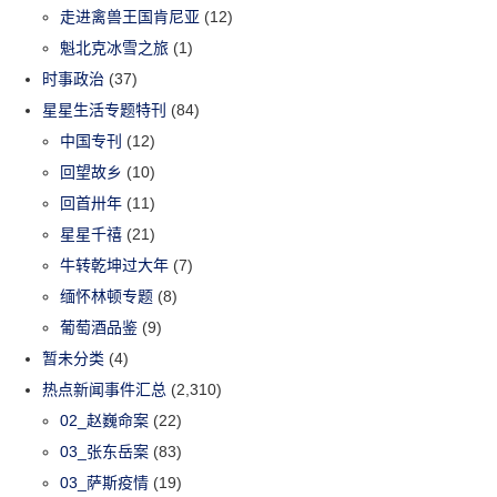
走进禽兽王国肯尼亚
(12)
魁北克冰雪之旅
(1)
时事政治
(37)
星星生活专题特刊
(84)
中国专刊
(12)
回望故乡
(10)
回首卅年
(11)
星星千禧
(21)
牛转乾坤过大年
(7)
缅怀林顿专题
(8)
葡萄酒品鉴
(9)
暂未分类
(4)
热点新闻事件汇总
(2,310)
02_赵巍命案
(22)
03_张东岳案
(83)
03_萨斯疫情
(19)