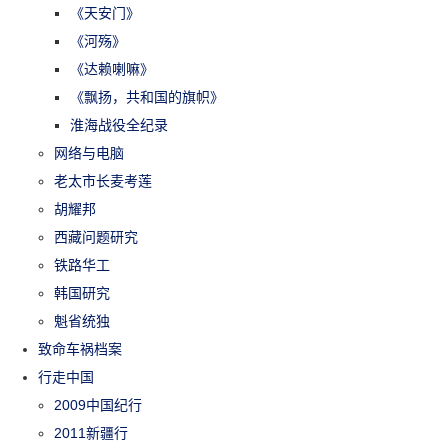
《天安门》
《河殇》
《达赖喇嘛》
《飘扬，共和国的旗帜》
淮海战役全纪录
网络与电脑
老太市长麦考莲
胡耀邦
西藏问题研究
铁路华工
韩国研究
魁省统独
致命车祸档案
行走中国
2009中国纪行
2011新疆行