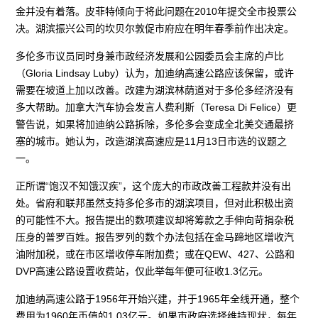
金并没有着落。皮菲特倾向于将此问题在2010年提交全市投票公
决。湖滨振兴公司的坎贝尔敦促市府应在明年春季前作出决定。
多伦多市议员同时身兼市政经济发展和公园委员会主席的卢比
（Gloria Lindsay Luby）认为，加迪纳高速公路应该保留，或许
需要在坡道上加以改善。改建为湖滨林荫道对于多伦多经济没有
多大帮助。加拿大汽车协会发言人费利斯（Teresa Di Felice）更
警告说，如果将加迪纳公路拆除，多伦多会变成全北美交通最挤
塞的城市。她认为，改造湖滨高速应是11月13日市选的议题之
一。
正所谓“饱汉不知饿汉疾”，这个庞大的市政改善工程款并没有出
处。省府和联邦虽然支持多伦多市的湖滨项目，但对此积极出资
的可能性不大。报告提出的数项建议却将筹款之手伸向苛捐杂税
压身的普罗百姓。报告罗列的数个办法包括在金马蹄地区增收汽
油附加税，或在市区增收停车附加费；或在QEW、427、公路和
DVP高速公路设置收费站，仅此举每年便可征收1.3亿元。
加迪纳高速公路于1956年开始兴建，并于1965年全线开通，整个
费用为1960年币值的1.03亿元。如果市政府选择维持现状，每年