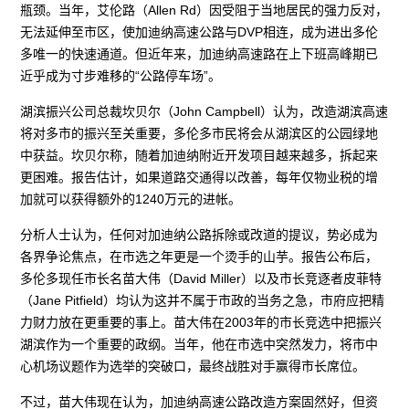
瓶颈。当年，艾伦路（Allen Rd）因受阻于当地居民的强力反对，
无法延伸至市区，使加迪纳高速公路与DVP相连，成为进出多伦
多唯一的快速通道。但近年来，加迪纳高速路在上下班高峰期已
近乎成为寸步难移的“公路停车场”。
湖滨振兴公司总裁坎贝尔（John Campbell）认为，改造湖滨高速
将对多市的振兴至关重要，多伦多市民将会从湖滨区的公园绿地
中获益。坎贝尔称，随着加迪纳附近开发项目越来越多，拆起来
更困难。报告估计，如果道路交通得以改善，每年仅物业税的增
加就可以获得额外的1240万元的进帐。
分析人士认为，任何对加迪纳公路拆除或改道的提议，势必成为
各界争论焦点，在市选之年更是一个烫手的山芋。报告公布后，
多伦多现任市长名苗大伟（David Miller）以及市长竞逐者皮菲特
（Jane Pitfield）均认为这并不属于市政的当务之急，市府应把精
力财力放在更重要的事上。苗大伟在2003年的市长竞选中把振兴
湖滨作为一个重要的政纲。当年，他在市选中突然发力，将市中
心机场议题作为选举的突破口，最终战胜对手赢得市长席位。
不过，苗大伟现在认为，加迪纳高速公路改造方案固然好，但资