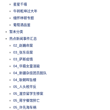
星星千禧
牛转乾坤过大年
缅怀林顿专题
葡萄酒品鉴
暂未分类
热点新闻事件汇总
02_赵巍命案
03_张东岳案
03_萨斯疫情
04_华裔女童溺毙
04_新疆杂技团员脱队
04_耿朝晖坠楼
05_人头税平反
05_渥京留学生惨案
05_蒋宇餐馆猝亡
05_许先海车祸