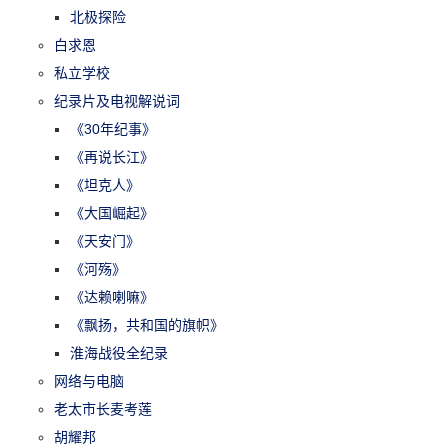
北极探险
白求恩
私立学校
纪录片及电视解说词
《30年纪事》
《再说长江》
《坦克人》
《大国崛起》
《天安门》
《河殇》
《达赖喇嘛》
《飘扬，共和国的旗帜》
淮海战役全纪录
网络与电脑
老太市长麦考莲
胡耀邦