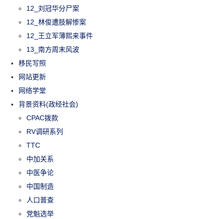
12_刘冠华分尸案
12_林俊遭肢解惨案
12_王立军薄熙来事件
13_南方周末风波
移民写照
网站更新
网络学堂
背景资料(政经社会)
CPAC拨款
RV调研系列
TTC
中加关系
中医争论
中国制造
人口普查
党魁选举