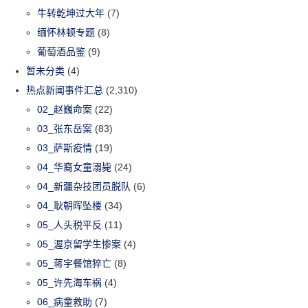
牛转乾坤过大年
(7)
缅怀林顿专题
(8)
葡萄酒品鉴
(9)
暂未分类
(4)
热点新闻事件汇总
(2,310)
02_赵巍命案
(22)
03_张东岳案
(83)
03_萨斯疫情
(19)
04_华裔女童溺毙
(24)
04_新疆杂技团员脱队
(6)
04_耿朝晖坠楼
(34)
05_人头税平反
(11)
05_渥京留学生惨案
(4)
05_蒋宇餐馆猝亡
(8)
05_许先海车祸
(4)
06_病童救助
(7)