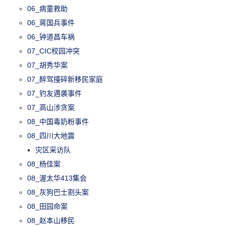
06_病童救助
06_蒋国兵事件
06_钟道昌车祸
07_CIC校园冲突
07_胡秀华案
07_醉驾撞碎新移民家庭
07_钓友遇袭事件
07_高山涉贪案
08_中国毒奶粉事件
08_四川大地震
灾区采访队
08_杨佳案
08_渥太华413集会
08_灰狗巴士割头案
08_田园命案
08_赵本山移民