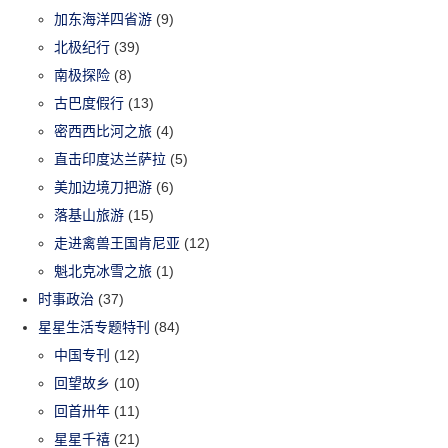
加东海洋四省游
(9)
北极纪行
(39)
南极探险
(8)
古巴度假行
(13)
密西西比河之旅
(4)
直击印度达兰萨拉
(5)
美加边境刀把游
(6)
落基山旅游
(15)
走进禽兽王国肯尼亚
(12)
魁北克冰雪之旅
(1)
时事政治
(37)
星星生活专题特刊
(84)
中国专刊
(12)
回望故乡
(10)
回首卅年
(11)
星星千禧
(21)