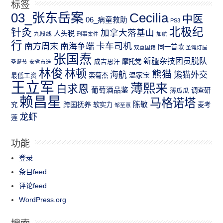
标签
03_张东岳案
Cecilia
中医
06_病童救助
PS3
北极纪
针灸
加拿大落基山
人头税
九段线
刑事案件
加航
行
南方周末
卡车司机
南海争端
同一首歌
双重国籍
圣诞灯屋
张国焘
新疆杂技团员脱队
成吉思汗
摩托党
圣诞节
安省市选
林俊
林顿
熊猫
熊猫外交
海航
温家宝
最低工资
栾菊杰
王立军
薄熙来
白求恩
葡萄酒品鉴
薄瓜瓜
调查研
赖昌星
马格诺塔
跨国抚养
陈敏
究
软实力
麦考
邹至蕙
龙虾
莲
功能
登录
条目feed
评论feed
WordPress.org
搜索