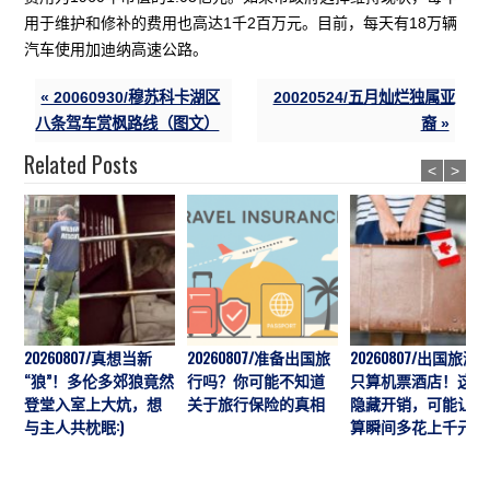
用于维护和修补的费用也高达1千2百万元。目前，每天有18万辆
汽车使用加迪纳高速公路。
« 20060930/穆苏科卡湖区
20020524/五月灿烂独属亚
八条驾车赏枫路线（图文）
裔 »
Related Posts
<
>
20260807/真想当新
20260807/准备出国旅
20260807/出国旅游
“狼”！多伦多郊狼竟然
行吗？你可能不知道
只算机票酒店！这7
登堂入室上大炕，想
关于旅行保险的真相
隐藏开销，可能让预
与主人共枕眠:)
算瞬间多花上千元