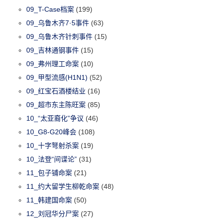
09_T-Case档案
(199)
09_乌鲁木齐7·5事件
(63)
09_乌鲁木齐针刺事件
(15)
09_吉林通钢事件
(15)
09_弗州理工命案
(10)
09_甲型流感(H1N1)
(52)
09_红宝石酒楼结业
(16)
09_超市东主陈旺案
(85)
10_“太亚裔化”争议
(46)
10_G8-G20峰会
(108)
10_十字弩射杀案
(19)
10_法登“间谍论”
(31)
11_包子铺命案
(21)
11_约大留学生柳乾命案
(48)
11_韩建国命案
(50)
12_刘冠华分尸案
(27)