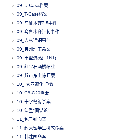
09_D-Case档案
09_T-Case档案
09_乌鲁木齐7·5事件
09_乌鲁木齐针刺事件
09_吉林通钢事件
09_弗州理工命案
09_甲型流感(H1N1)
09_红宝石酒楼结业
09_超市东主陈旺案
10_“太亚裔化”争议
10_G8-G20峰会
10_十字弩射杀案
10_法登“间谍论”
11_包子铺命案
11_约大留学生柳乾命案
11_韩建国命案