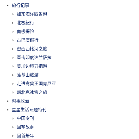
旅行记事
加东海洋四省游
北极纪行
南极探险
古巴度假行
密西西比河之旅
直击印度达兰萨拉
美加边境刀把游
落基山旅游
走进禽兽王国肯尼亚
魁北克冰雪之旅
时事政治
星星生活专题特刊
中国专刊
回望故乡
回首卅年