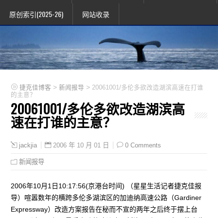
原创索引(2025-26)
网站收录
>
>
捷克佳博客
新闻报导
20061001/多伦多欲改造湖滨高速在打谁
的主意？
20061001/多伦多欲改造湖滨高
速在打谁的主意？
2006 年 10 月 01 日
0 Comments
jackjia
新闻报导
2006年10月1日10:17:56(京港台时间) （星星生活记者捷克佳报
导）喧嚣数年的横跨多伦多湖滨区的加迪纳高速公路（Gardiner
Expressway）改造方案报告在秘而不宣的两年之后终于摆上台