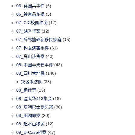
06_蒋国兵事件
(6)
06_钟道昌车祸
(5)
07_CIC校园冲突
(17)
07_胡秀华案
(12)
07_醉驾撞碎新移民家庭
(15)
07_钓友遇袭事件
(61)
07_高山涉贪案
(40)
08_中国毒奶粉事件
(43)
08_四川大地震
(146)
灾区采访队
(33)
08_杨佳案
(15)
08_渥太华413集会
(18)
08_灰狗巴士割头案
(36)
08_田园命案
(20)
08_赵本山移民
(12)
09_D-Case档案
(47)