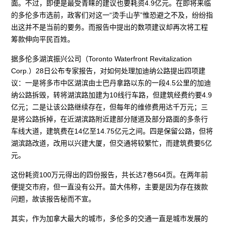
面。不过，即便是最受青睐的建议也要耗资4.9亿元。在即将来临
的多伦多市选前，政客们对这一“烫手山芋”惟恐避之不及，纷纷指
出这并不是当前的要务。而报告中提出的数项建议却再次将工程
筹款伸向平民百姓。
据多伦多湖滨振兴公司（Toronto Waterfront Revitalization
Corp.）28日公布专家报告，对如何处理加迪纳公路提出四项建
议：一是将多市中区湖滨由士巴丹拿路以东的一段4.5公里的加迪
纳公路拆毁，转将湖滨路加建为10线行车路，但建筑经费约要4.9
亿元；二是让该公路继续存在，但每年的维修费用达千万元；三
是将公路拆掉，在近湖滨路附近建部分隧道及部分路面的多条行
车线大道，建筑费在14亿至14.75亿元之间。四是保留公路，但将
湖滨路改道，改用以兴建大厦，但交通将较繁忙，而建筑费要5亿
元。
这份耗资100万元得出的四份报告，共长达7卷564页。在两年前
便提交市府，但一直没有公开。苗大伟称，主要是因为存在拨款
问题，故该报告秘而不宣。
其实，作为加拿大最大的城市，多伦多的交通一直是城市发展的