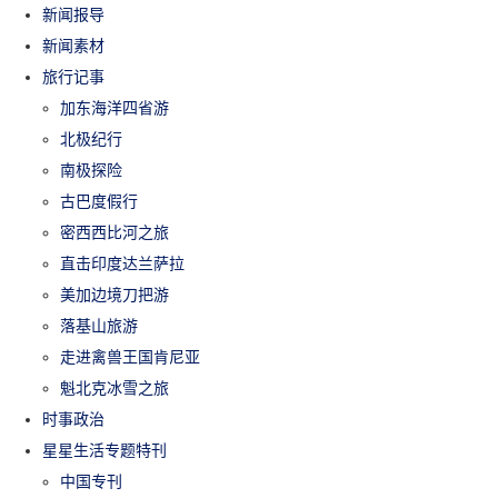
新闻报导
新闻素材
旅行记事
加东海洋四省游
北极纪行
南极探险
古巴度假行
密西西比河之旅
直击印度达兰萨拉
美加边境刀把游
落基山旅游
走进禽兽王国肯尼亚
魁北克冰雪之旅
时事政治
星星生活专题特刊
中国专刊