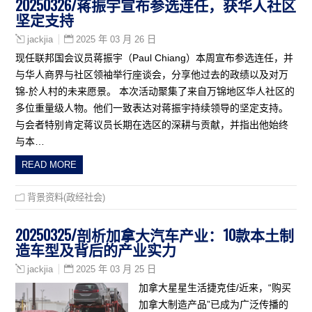
20250326/蒋振宇宣布参选连任，获华人社区
坚定支持
2025 年 03 月 26 日
jackjia
现任联邦国会议员蒋振宇（Paul Chiang）本周宣布参选连任，并
与华人商界与社区领袖举行座谈会，分享他过去的政绩以及对万
锦-於人村的未来愿景。 本次活动聚集了来自万锦地区华人社区的
多位重量级人物。他们一致表达对蒋振宇持续领导的坚定支持。
与会者特别肯定蒋议员长期在选区的深耕与贡献，并指出他始终
与本…
READ MORE
背景资料(政经社会)
20250325/剖析加拿大汽车产业：10款本土制
造车型及背后的产业实力
2025 年 03 月 25 日
jackjia
加拿大星星生活捷克佳/近来，“购买
加拿大制造产品”已成为广泛传播的