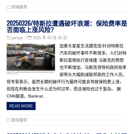
新闻报导
20250326/特斯拉遭遇破坏浪潮：保险费率是
否面临上涨风险？
2025 年 03 月 26 日
jackjia
加拿大星星生活捷克佳/针对特斯拉
汽车的破坏事件不断增多，人们对特
斯拉首席执行官埃隆·马斯克的愤怒
也不断增加，马斯克领导的政府效率
部带头大幅削减联邦政府工作人员。
但专家表示，虽然长期的破坏行为最终可能会导致保险费上涨，
但现在判断会发生什么还为时过早，而且保险也过于复杂。 据
CNN报道，Bankrat…
READ MORE
新闻报导