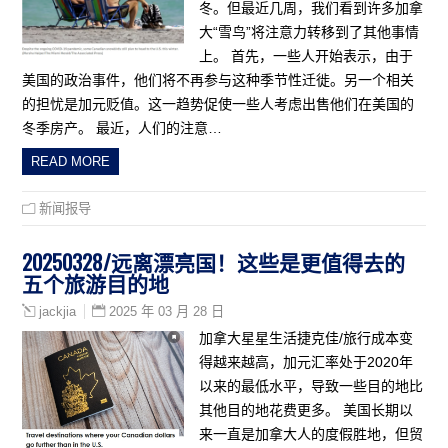
冬。但最近几周，我们看到许多加拿
大“雪鸟”将注意力转移到了其他事情
上。 首先，一些人开始表示，由于
美国的政治事件，他们将不再参与这种季节性迁徙。另一个相关
的担忧是加元贬值。这一趋势促使一些人考虑出售他们在美国的
冬季房产。 最近，人们的注意…
READ MORE
新闻报导
20250328/远离漂亮国！这些是更值得去的
五个旅游目的地
2025 年 03 月 28 日
jackjia
加拿大星星生活捷克佳/旅行成本变
得越来越高，加元汇率处于2020年
以来的最低水平，导致一些目的地比
其他目的地花费更多。 美国长期以
来一直是加拿大人的度假胜地，但贸