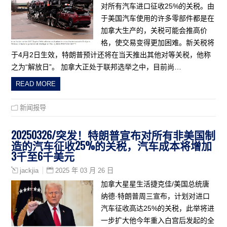
对所有汽车进口征收25%的关税。由
于美国汽车使用的许多零部件都是在
加拿大生产的，关税可能会推高价
格，使交易变得更加困难。新关税将
于4月2日生效，特朗普预计还将在当天推出其他对等关税，他称
之为“解放日”。 加拿大正处于联邦选举之中，目前尚…
READ MORE
新闻报导
20250326/突发！特朗普宣布对所有非美国制
造的汽车征收25%的关税，汽车成本将增加
3千至6千美元
2025 年 03 月 26 日
jackjia
加拿大星星生活捷克佳/美国总统唐
纳德·特朗普周三宣布，计划对进口
汽车征收高达25%的关税，此举将进
一步扩大他今年重入白宫后发起的全