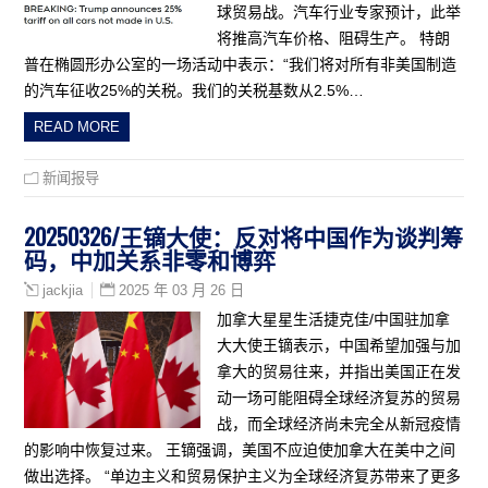
球贸易战。汽车行业专家预计，此举
将推高汽车价格、阻碍生产。 特朗
普在椭圆形办公室的一场活动中表示：“我们将对所有非美国制造
的汽车征收25%的关税。我们的关税基数从2.5%…
READ MORE
新闻报导
20250326/王镝大使：反对将中国作为谈判筹
码，中加关系非零和博弈
2025 年 03 月 26 日
jackjia
加拿大星星生活捷克佳/中国驻加拿
大大使王镝表示，中国希望加强与加
拿大的贸易往来，并指出美国正在发
动一场可能阻碍全球经济复苏的贸易
战，而全球经济尚未完全从新冠疫情
的影响中恢复过来。 王镝强调，美国不应迫使加拿大在美中之间
做出选择。 “单边主义和贸易保护主义为全球经济复苏带来了更多