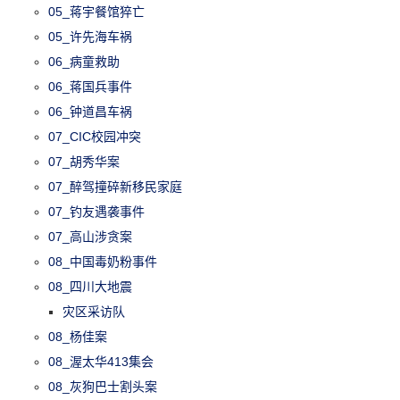
05_蒋宇餐馆猝亡
05_许先海车祸
06_病童救助
06_蒋国兵事件
06_钟道昌车祸
07_CIC校园冲突
07_胡秀华案
07_醉驾撞碎新移民家庭
07_钓友遇袭事件
07_高山涉贪案
08_中国毒奶粉事件
08_四川大地震
灾区采访队
08_杨佳案
08_渥太华413集会
08_灰狗巴士割头案