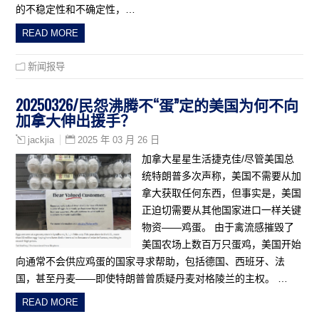
的不稳定性和不确定性，…
READ MORE
新闻报导
20250326/民怨沸腾不“蛋”定的美国为何不向
加拿大伸出援手？
2025 年 03 月 26 日
jackjia
加拿大星星生活捷克佳/尽管美国总
统特朗普多次声称，美国不需要从加
拿大获取任何东西，但事实是，美国
正迫切需要从其他国家进口一样关键
物资——鸡蛋。 由于禽流感摧毁了
美国农场上数百万只蛋鸡，美国开始
向通常不会供应鸡蛋的国家寻求帮助，包括德国、西班牙、法
国，甚至丹麦——即使特朗普曾质疑丹麦对格陵兰的主权。 …
READ MORE