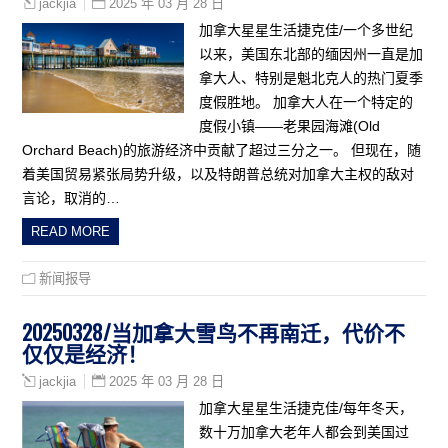
2025 年 03 月 28 日
jackjia
加拿大星星生活捷克佳/一个多世纪
以来，美国东北部的缅因州一直是加
拿大人、特别是魁北克人的热门夏季
度假胜地。 加拿大人在一个特定的
度假小镇——老果园海滩(Old
Orchard Beach)的旅游经济中贡献了超过三分之一。 但现在，随
着美国贸易紧张局势升级，以及特朗普总统对加拿大主权的敌对
言论，取消的…
READ MORE
新闻报导
20250328/当加拿大雪鸟不再南迁，代价不
仅仅是经济！
2025 年 03 月 28 日
jackjia
加拿大星星生活捷克佳/每年冬天，
数十万加拿大老年人都会到美国过