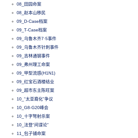
08_田园命案
08_赵本山移民
09_D-Case档案
09_T-Case档案
09_乌鲁木齐7·5事件
09_乌鲁木齐针刺事件
09_吉林通钢事件
09_弗州理工命案
09_甲型流感(H1N1)
09_红宝石酒楼结业
09_超市东主陈旺案
10_“太亚裔化”争议
10_G8-G20峰会
10_十字弩射杀案
10_法登“间谍论”
11_包子铺命案