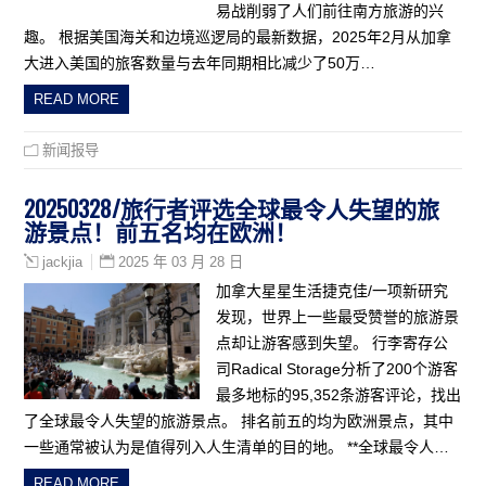
易战削弱了人们前往南方旅游的兴
趣。 根据美国海关和边境巡逻局的最新数据，2025年2月从加拿
大进入美国的旅客数量与去年同期相比减少了50万…
READ MORE
新闻报导
20250328/旅行者评选全球最令人失望的旅
游景点！前五名均在欧洲！
2025 年 03 月 28 日
jackjia
加拿大星星生活捷克佳/一项新研究
发现，世界上一些最受赞誉的旅游景
点却让游客感到失望。 行李寄存公
司Radical Storage分析了200个游客
最多地标的95,352条游客评论，找出
了全球最令人失望的旅游景点。 排名前五的均为欧洲景点，其中
一些通常被认为是值得列入人生清单的目的地。 **全球最令人…
READ MORE