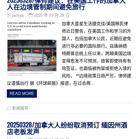
人在边境管制期间避免旅行
2025 年 03 月 28 日
jackjia
加拿大星星生活捷克佳/美国移民律
师近日警告，在美国工作和学习的外
国人，包括加拿大公民，近期应避免
进行非必要的国际旅行。自唐纳德·
特朗普总统上任以来，跨越美国边境
变得愈发不可预测，旅客即使持有有
效签证，也面临被拘留或拒绝入境的
风险。 **边境政策日趋严厉，律师建
议谨慎出行 据《环球邮报》报道，在过去两…
READ MORE
新闻报导
20250328/加拿大人纷纷取消预订 缅因州酒
店老板发声