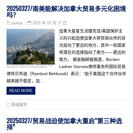
20250327/南美能解决加拿大贸易多元化困境
吗？
2025 年 03 月 27 日
jackjia
加拿大星星生活捷克佳/美国保护主
义的兴起迫使加拿大将贸易伙伴的目
光投向了更远的地方，其中一些国家
将潜在的选择指向了南方——更远的
南方。 据金融邮报报道，Borden
Ladner Gervais律师事务所国际贸易
律师贝布迪（Rambod Behboodi）表示：“由于美国这个合作伙伴
越来越不稳定，加…
READ MORE
新闻报导
20250327/贸易战迫使加拿大重启“第三种选
择”