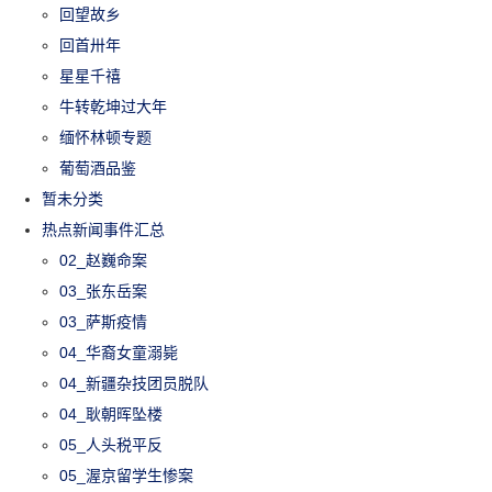
回望故乡
回首卅年
星星千禧
牛转乾坤过大年
缅怀林顿专题
葡萄酒品鉴
暂未分类
热点新闻事件汇总
02_赵巍命案
03_张东岳案
03_萨斯疫情
04_华裔女童溺毙
04_新疆杂技团员脱队
04_耿朝晖坠楼
05_人头税平反
05_渥京留学生惨案