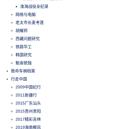
淮海战役全纪录
网络与电脑
老太市长麦考莲
胡耀邦
西藏问题研究
铁路华工
韩国研究
魁省统独
致命车祸档案
行走中国
2009中国纪行
2011新疆行
2015广东汕头
2015贵州贵阳
2017精彩吉林
2019海南椰风