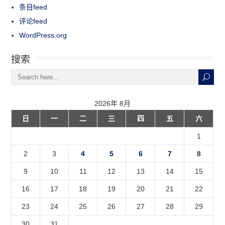
条目feed
评论feed
WordPress.org
搜索
2026年 8月
日
一
二
三
四
五
六
1
2
3
4
5
6
7
8
9
10
11
12
13
14
15
16
17
18
19
20
21
22
23
24
25
26
27
28
29
30
31