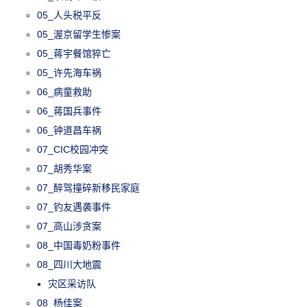
05_人头税平反
05_渥京留学生惨案
05_蒋宇餐馆猝亡
05_许先海车祸
06_病童救助
06_蒋国兵事件
06_钟道昌车祸
07_CIC校园冲突
07_胡秀华案
07_醉驾撞碎新移民家庭
07_钓友遇袭事件
07_高山涉贪案
08_中国毒奶粉事件
08_四川大地震
灾区采访队
08_杨佳案