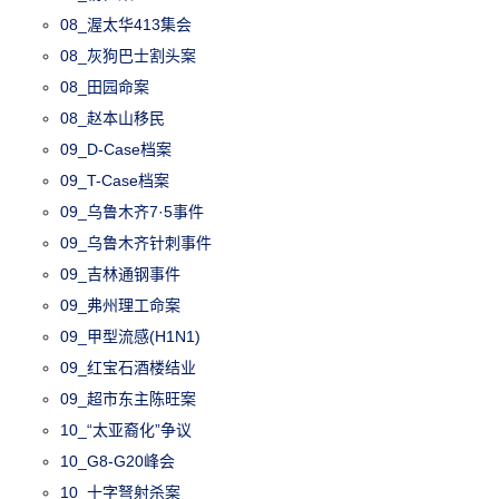
08_渥太华413集会
08_灰狗巴士割头案
08_田园命案
08_赵本山移民
09_D-Case档案
09_T-Case档案
09_乌鲁木齐7·5事件
09_乌鲁木齐针刺事件
09_吉林通钢事件
09_弗州理工命案
09_甲型流感(H1N1)
09_红宝石酒楼结业
09_超市东主陈旺案
10_“太亚裔化”争议
10_G8-G20峰会
10_十字弩射杀案