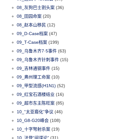
08_灰狗巴士割头案
(36)
08_田园命案
(20)
08_赵本山移民
(12)
09_D-Case档案
(47)
09_T-Case档案
(199)
09_乌鲁木齐7·5事件
(63)
09_乌鲁木齐针刺事件
(15)
09_吉林通钢事件
(15)
09_弗州理工命案
(10)
09_甲型流感(H1N1)
(52)
09_红宝石酒楼结业
(16)
09_超市东主陈旺案
(85)
10_“太亚裔化”争议
(46)
10_G8-G20峰会
(108)
10_十字弩射杀案
(19)
10_法登“间谍论”
(31)