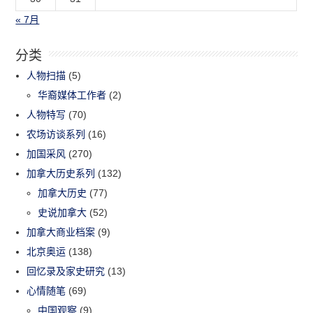
« 7月
分类
人物扫描
(5)
华裔媒体工作者
(2)
人物特写
(70)
农场访谈系列
(16)
加国采风
(270)
加拿大历史系列
(132)
加拿大历史
(77)
史说加拿大
(52)
加拿大商业档案
(9)
北京奥运
(138)
回忆录及家史研究
(13)
心情随笔
(69)
中国观察
(9)