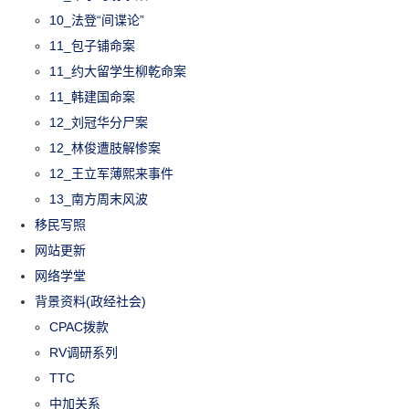
10_法登“间谍论”
11_包子铺命案
11_约大留学生柳乾命案
11_韩建国命案
12_刘冠华分尸案
12_林俊遭肢解惨案
12_王立军薄熙来事件
13_南方周末风波
移民写照
网站更新
网络学堂
背景资料(政经社会)
CPAC拨款
RV调研系列
TTC
中加关系