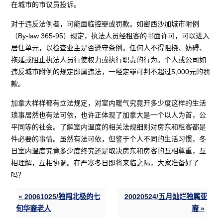
在城市的市议员投诉。
对于违反法例者，可能面临控罪或罚款。如密西沙加城市附例
（By-law 365-95）规定，执法人员经租客的书面许可，可以进入
居住单元，以检查业主是否遵守条例。任何人不得阻挠、妨碍、
拖延或阻止执法人员行使权力或执行职责的行为。个人或公司如
违反城市附例的规定即属违法，一经定罪可判不超过5,000元的罚
款。
加拿大样样都有立法规定，对室内暖气究竟开多少度这样的生活
琐事居然也有法可依，也许正体现了加拿大是一个以人为首，公
平同等的社会。了解室内温度的相关法规细则对房东和租客都是
件必要的事情。虽然有法可依，但鉴于个人不同的生活习惯，冬
日室内温度究竟多少度终究还是取决房东和房客的互相尊重，互
相理解，互相协调。在严寒冬日即将来临之际，大家准备好了
吗？
« 20061025/独闯北极的七
20020524/五月灿烂独属亚
旬华裔老人
裔 »