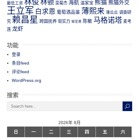
林俊
林顿
熊猫
熊猫外交
海航
温家宝
最低工资
栾菊杰
王立军
薄熙来
白求恩
葡萄酒品鉴
薄瓜瓜
调查研
赖昌星
马格诺塔
跨国抚养
陈敏
究
软实力
麦考
邹至蕙
龙虾
莲
功能
登录
条目feed
评论feed
WordPress.org
搜索
2026年 8月
日
一
二
三
四
五
六