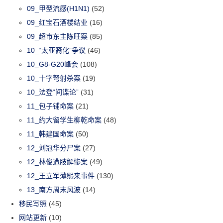
09_甲型流感(H1N1)
(52)
09_红宝石酒楼结业
(16)
09_超市东主陈旺案
(85)
10_“太亚裔化”争议
(46)
10_G8-G20峰会
(108)
10_十字弩射杀案
(19)
10_法登“间谍论”
(31)
11_包子铺命案
(21)
11_约大留学生柳乾命案
(48)
11_韩建国命案
(50)
12_刘冠华分尸案
(27)
12_林俊遭肢解惨案
(49)
12_王立军薄熙来事件
(130)
13_南方周末风波
(14)
移民写照
(45)
网站更新
(10)