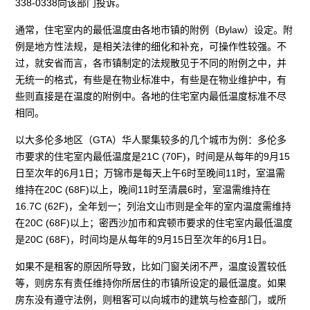
338-0338向该部门投诉。
通常，住宅室内的最低温度由各地市镇的附例（Bylaw）设定。附
例是地方性法规，是相关法律的细化和补充，可操作性较强。不
过，就安省而言，各市镇制定的法规散见于不同的附例之中，并
无统一的格式，有些是在物业标准中，有些是在物业维护中，有
些则直接是在温度的附例中。各地的住宅室内最低温度标准不尽
相同。
以大多伦多地区（GTA）华人聚集较多的几个城市为例：多伦多
市要求的住宅室内最低温度是21C (70F)，时间是从每年的9月15
日至次年的6月1日；万锦市是每天上午6时至晚间11时，室温需
维持在20C (68F)以上，晚间11时至清晨6时，室温需维持在
16.7C (62F)，全年划一；列治文山市则是全年的室内温度需维持
在20C (68F)以上；密西沙加市和宾顿市要求的住宅室内最低温度
是20C (68F)，时间均是从每年的9月15日至次年的6月1日。
如果不是租客的原因所导致，比如门窗关闭不严，温度设置较低
等，则房东有责任维持你所居住的市镇所设定的最低温度。如果
房东没有遵守法例，则租客可以向城市的建筑与检查部门，或所