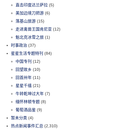
直击印度达兰萨拉
(5)
美加边境刀把游
(6)
落基山旅游
(15)
走进禽兽王国肯尼亚
(12)
魁北克冰雪之旅
(1)
时事政治
(37)
星星生活专题特刊
(84)
中国专刊
(12)
回望故乡
(10)
回首卅年
(11)
星星千禧
(21)
牛转乾坤过大年
(7)
缅怀林顿专题
(8)
葡萄酒品鉴
(9)
暂未分类
(4)
热点新闻事件汇总
(2,310)