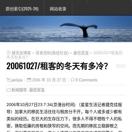
原创索引(2025-26)
网站收录
>
>
>
捷克佳博客
背景资料(政经社会)
最低室温
20061027/租客的
冬天有多冷？
20061027/租客的冬天有多冷？
2006 年 10 月 27 日
0 Comments
jackjia
新闻报导
,
最低室温
2006年10月27日23:7:34(京港台时间) （星星生活记者捷克佳报
导）加拿大的移民生活往往与租房分不开，每个人或多或少都有
类似的经历。在巨大的生存压力下，很多人不得不牺牲个人的私
密，换取低廉的房租和狭窄的空间。而先期的移民立稳脚根之