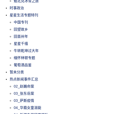
魁北克冰雪之旅
时事政治
星星生活专题特刊
中国专刊
回望故乡
回首卅年
星星千禧
牛转乾坤过大年
缅怀林顿专题
葡萄酒品鉴
暂未分类
热点新闻事件汇总
02_赵巍命案
03_张东岳案
03_萨斯疫情
04_华裔女童溺毙