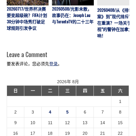
20260717/世界杯决赛
20260508/光影未散，
20260408/从《排华
要变超级碗？FIFA计划
故事仍在：Joseph Lau
案》到“现代排斥”历
30分钟中场秀打破足
与TorontoTV的二十三年
在重演？一场关于“
球规则引发争议
视”的警钟在加拿大
响！
Leave a Comment
要发表评论，您必须先
登录
。
2026年 8月
日
一
二
三
四
五
六
1
2
3
4
5
6
7
8
9
10
11
12
13
14
15
16
17
18
19
20
21
22