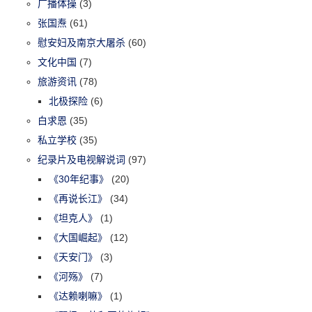
广播体操
(3)
张国焘
(61)
慰安妇及南京大屠杀
(60)
文化中国
(7)
旅游资讯
(78)
北极探险
(6)
白求恩
(35)
私立学校
(35)
纪录片及电视解说词
(97)
《30年纪事》
(20)
《再说长江》
(34)
《坦克人》
(1)
《大国崛起》
(12)
《天安门》
(3)
《河殇》
(7)
《达赖喇嘛》
(1)