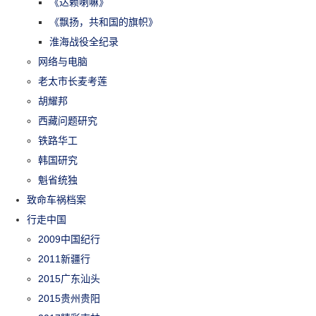
《达赖喇嘛》
《飘扬，共和国的旗帜》
淮海战役全纪录
网络与电脑
老太市长麦考莲
胡耀邦
西藏问题研究
铁路华工
韩国研究
魁省统独
致命车祸档案
行走中国
2009中国纪行
2011新疆行
2015广东汕头
2015贵州贵阳