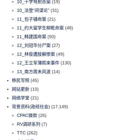
10_十字弩射杀案
(19)
10_法登“间谍论”
(31)
11_包子铺命案
(21)
11_约大留学生柳乾命案
(48)
11_韩建国命案
(50)
12_刘冠华分尸案
(27)
12_林俊遭肢解惨案
(49)
12_王立军薄熙来事件
(130)
13_南方周末风波
(14)
移民写照
(45)
网站更新
(10)
网络学堂
(21)
背景资料(政经社会)
(17,149)
CPAC拨款
(26)
RV调研系列
(7)
TTC
(262)