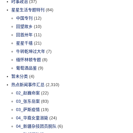
时事政治
(37)
星星生活专题特刊
(84)
中国专刊
(12)
回望故乡
(10)
回首卅年
(11)
星星千禧
(21)
牛转乾坤过大年
(7)
缅怀林顿专题
(8)
葡萄酒品鉴
(9)
暂未分类
(4)
热点新闻事件汇总
(2,310)
02_赵巍命案
(22)
03_张东岳案
(83)
03_萨斯疫情
(19)
04_华裔女童溺毙
(24)
04_新疆杂技团员脱队
(6)