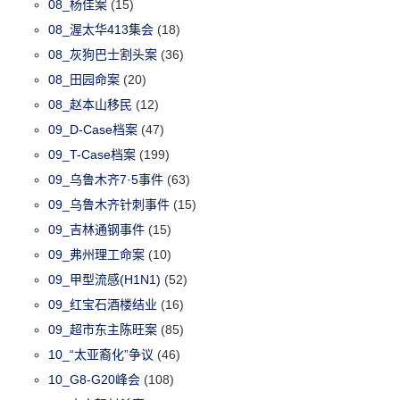
08_杨佳案
(15)
08_渥太华413集会
(18)
08_灰狗巴士割头案
(36)
08_田园命案
(20)
08_赵本山移民
(12)
09_D-Case档案
(47)
09_T-Case档案
(199)
09_乌鲁木齐7·5事件
(63)
09_乌鲁木齐针刺事件
(15)
09_吉林通钢事件
(15)
09_弗州理工命案
(10)
09_甲型流感(H1N1)
(52)
09_红宝石酒楼结业
(16)
09_超市东主陈旺案
(85)
10_“太亚裔化”争议
(46)
10_G8-G20峰会
(108)