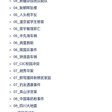
04_新疆杂技团员脱队
04_耿朝晖坠楼
05_人头税平反
05_渥京留学生惨案
05_蒋宇餐馆猝亡
05_许先海车祸
06_病童救助
06_蒋国兵事件
06_钟道昌车祸
07_CIC校园冲突
07_胡秀华案
07_醉驾撞碎新移民家庭
07_钓友遇袭事件
07_高山涉贪案
08_中国毒奶粉事件
08_四川大地震