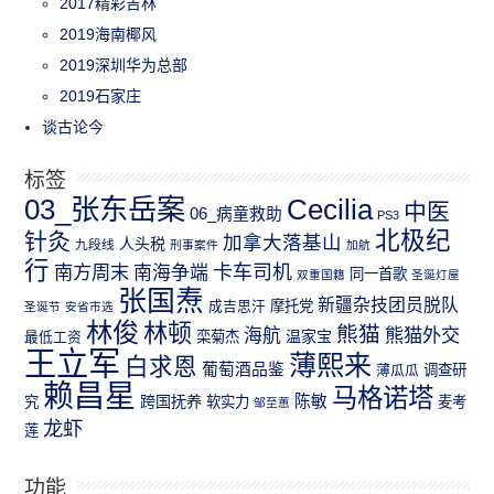
2017精彩吉林
2019海南椰风
2019深圳华为总部
2019石家庄
谈古论今
标签
03_张东岳案
Cecilia
中医
06_病童救助
PS3
北极纪
针灸
加拿大落基山
人头税
九段线
刑事案件
加航
行
南方周末
卡车司机
南海争端
同一首歌
双重国籍
圣诞灯屋
张国焘
新疆杂技团员脱队
成吉思汗
摩托党
圣诞节
安省市选
林俊
林顿
熊猫
熊猫外交
海航
温家宝
最低工资
栾菊杰
王立军
薄熙来
白求恩
葡萄酒品鉴
薄瓜瓜
调查研
赖昌星
马格诺塔
跨国抚养
陈敏
究
软实力
麦考
邹至蕙
龙虾
莲
功能