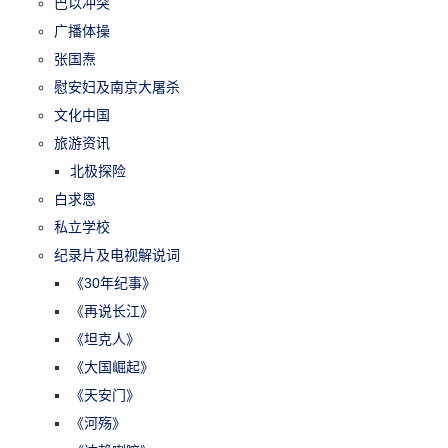
巴以冲突
广播体操
张国焘
慰安妇及南京大屠杀
文化中国
旅游资讯
北极探险
白求恩
私立学校
纪录片及电视解说词
《30年纪事》
《再说长江》
《坦克人》
《大国崛起》
《天安门》
《河殇》