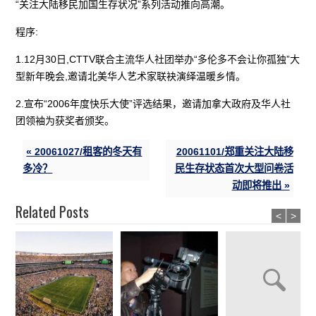
“关注大陆移民加国生存状况”系列活动推向高潮。
程序:
1.12月30日,CTTV联合主流华人社团举办“多伦多不会让你孤独”大
型新年晚会,邀请北美华人艺术家联袂演绎温暖乡情。
2.宣布“2006年度快乐大使”评选结果，邀请加拿大政府及华人社
团领袖为获奖者颁奖。
« 20061027/租客的冬天有
20061101/郑重关注大陆移
多冷？
民生存状态首次大型问卷活
动即将推出 »
Related Posts
<
>