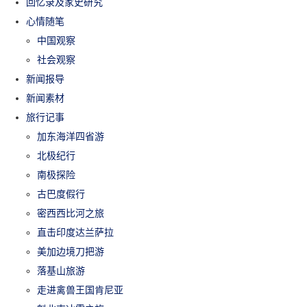
回忆录及家史研究
心情随笔
中国观察
社会观察
新闻报导
新闻素材
旅行记事
加东海洋四省游
北极纪行
南极探险
古巴度假行
密西西比河之旅
直击印度达兰萨拉
美加边境刀把游
落基山旅游
走进禽兽王国肯尼亚