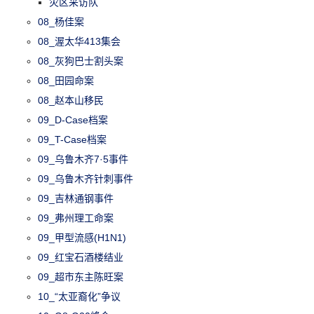
灾区采访队
08_杨佳案
08_渥太华413集会
08_灰狗巴士割头案
08_田园命案
08_赵本山移民
09_D-Case档案
09_T-Case档案
09_乌鲁木齐7·5事件
09_乌鲁木齐针刺事件
09_吉林通钢事件
09_弗州理工命案
09_甲型流感(H1N1)
09_红宝石酒楼结业
09_超市东主陈旺案
10_“太亚裔化”争议