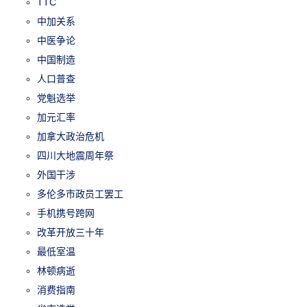
TTC
中加关系
中医争论
中国制造
人口普查
党魁选举
加元汇率
加拿大政治危机
四川大地震周年祭
外国干涉
多伦多市政员工罢工
手机携号跨网
改革开放三十年
最低室温
林顿病逝
消费指南