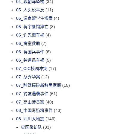
04_耿朝晖坠楼
(34)
05_人头税平反
(11)
05_渥京留学生惨案
(4)
05_蒋宇餐馆猝亡
(8)
05_许先海车祸
(4)
06_病童救助
(7)
06_蒋国兵事件
(6)
06_钟道昌车祸
(5)
07_CIC校园冲突
(17)
07_胡秀华案
(12)
07_醉驾撞碎新移民家庭
(15)
07_钓友遇袭事件
(61)
07_高山涉贪案
(40)
08_中国毒奶粉事件
(43)
08_四川大地震
(146)
灾区采访队
(33)