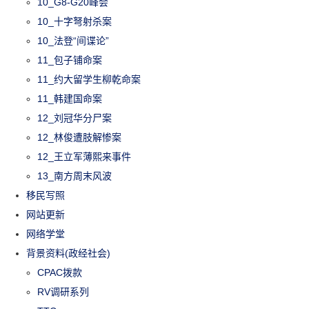
10_G8-G20峰会
10_十字弩射杀案
10_法登“间谍论”
11_包子铺命案
11_约大留学生柳乾命案
11_韩建国命案
12_刘冠华分尸案
12_林俊遭肢解惨案
12_王立军薄熙来事件
13_南方周末风波
移民写照
网站更新
网络学堂
背景资料(政经社会)
CPAC拨款
RV调研系列