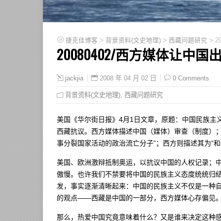
>
>
>
捷克佳博客
背景资料(文史地理)
西藏问题研究
2
20080402/西方媒体让中国
2008 年 04 月 02 日
0 Comments
jackjia
背景资料(文史地理)
,
西藏问题研究
美国《华尔街日报》4月1日文章，原题：中国民族主
西藏抗议。西方媒体描述中国（媒体）审查（制度）；
事分裂国家活动的政治流亡分子”；西方则描述其为“和
美国、欧洲激辩抵制奥运，以抗议中国的人权记录；
傲慢。也许我们不禁要将中国的民族主义态度统统归
发，事实逐渐清晰起来：中国的民族主义不仅是一种自
的观点——西藏是中国的一部分，西方媒体心存偏见
那么，热爱中国究竟意味着什么？又是谁来决定这种