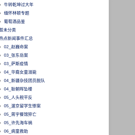
牛转乾坤过大年
缅怀林顿专题
葡萄酒品鉴
暂未分类
热点新闻事件汇总
02_赵巍命案
03_张东岳案
03_萨斯疫情
04_华裔女童溺毙
04_新疆杂技团员脱队
04_耿朝晖坠楼
05_人头税平反
05_渥京留学生惨案
05_蒋宇餐馆猝亡
05_许先海车祸
06_病童救助