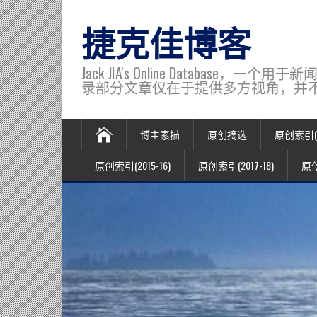
捷克佳博客
Jack JIA's Online Data
录部分文章仅在于提供多方视角，并不代表博主观
博主素描
原创摘选
原创索引(20
原创索引(2015-16)
原创索引(2017-18)
原创