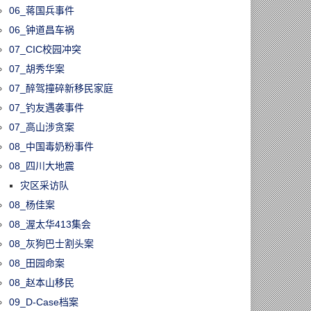
06_蒋国兵事件
06_钟道昌车祸
07_CIC校园冲突
07_胡秀华案
07_醉驾撞碎新移民家庭
07_钓友遇袭事件
07_高山涉贪案
08_中国毒奶粉事件
08_四川大地震
灾区采访队
08_杨佳案
08_渥太华413集会
08_灰狗巴士割头案
08_田园命案
08_赵本山移民
09_D-Case档案