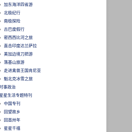
加东海洋四省游
北极纪行
南极探险
古巴度假行
密西西比河之旅
直击印度达兰萨拉
美加边境刀把游
落基山旅游
走进禽兽王国肯尼亚
魁北克冰雪之旅
时事政治
星星生活专题特刊
中国专刊
31023/皇家庄园将
回望故乡
名家枫彩精品联
首届酒文化节
回首卅年
星星千禧