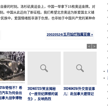
人自豪的时刻。洛杉矶奥运会上，中国一举拿下15枚奥运金牌。对
时刻。中国从此迈向了新征程。我们希望北京奥运为新爱国主义铺
个民族中，爱国情绪既非源于仇恨，也非始于中国共产党的某种命
20020524/五月灿烂独属亚裔 »
<
>
41219/奇怪不？希
20240722/笑言揭秘
20240429/外交官说事
202
的汽车为何会出
《一座世纪牌楼的诞
儿：赴加拿大建馆记
举行
加拿大战争博物
生》，反响热烈
展暨