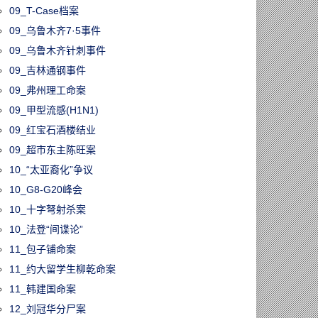
09_T-Case档案
09_乌鲁木齐7·5事件
09_乌鲁木齐针刺事件
09_吉林通钢事件
09_弗州理工命案
09_甲型流感(H1N1)
09_红宝石酒楼结业
09_超市东主陈旺案
10_“太亚裔化”争议
10_G8-G20峰会
10_十字弩射杀案
10_法登“间谍论”
11_包子铺命案
11_约大留学生柳乾命案
11_韩建国命案
12_刘冠华分尸案