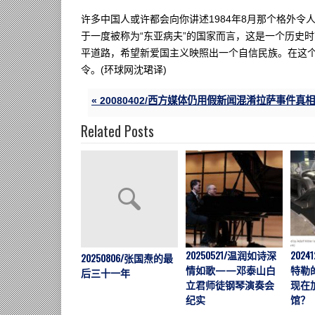
许多中国人或许都会向你讲述1984年8月那个格外令
于一度被称为“东亚病夫”的国家而言，这是一个历史
平道路，希望新爱国主义映照出一个自信民族。在这
令。(环球网沈珺译)
« 20080402/西方媒体仍用假新闻混淆拉萨事件真相
Related Posts
20250521/温润如诗深
202
20250806/张国焘的最
情如歌——邓泰山白
特勒
后三十一年
立君师徒钢琴演奏会
现在
纪实
馆？