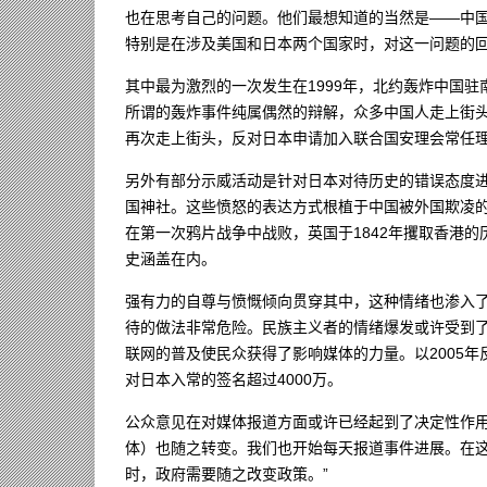
也在思考自己的问题。他们最想知道的当然是——中
特别是在涉及美国和日本两个国家时，对这一问题的
其中最为激烈的一次发生在1999年，北约轰炸中国
所谓的轰炸事件纯属偶然的辩解，众多中国人走上街头
再次走上街头，反对日本申请加入联合国安理会常任
另外有部分示威活动是针对日本对待历史的错误态度
国神社。这些愤怒的表达方式根植于中国被外国欺凌的
在第一次鸦片战争中战败，英国于1842年攫取香港的
史涵盖在内。
强有力的自尊与愤慨倾向贯穿其中，这种情绪也渗入了
待的做法非常危险。民族主义者的情绪爆发或许受到
联网的普及使民众获得了影响媒体的力量。以2005
对日本入常的签名超过4000万。
公众意见在对媒体报道方面或许已经起到了决定性作用
体）也随之转变。我们也开始每天报道事件进展。在
时，政府需要随之改变政策。”