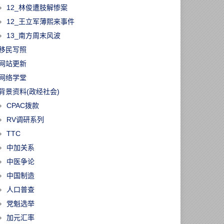
12_林俊遭肢解惨案
12_王立军薄熙来事件
13_南方周末风波
移民写照
网站更新
网络学堂
背景资料(政经社会)
CPAC拨款
RV调研系列
TTC
中加关系
中医争论
中国制造
人口普查
党魁选举
加元汇率