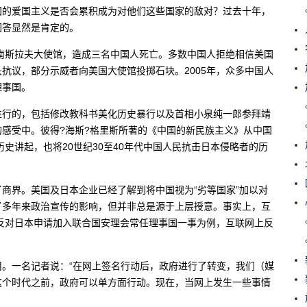
国的爱国主义是否会累积成为对他们这些国家的敌对？过去十年，
回答显然是肯定的。
驻南斯拉夫大使馆，造成三名中国人死亡。多数中国人拒绝相信美国
抗议，部分示威者向美国大使馆投掷石块。2005年，众多中国人
理事国。
进行的，包括修改教科书美化历史暴行以及首相小泉纯一郎参拜靖
感受中。彼得?海斯?格里斯所著的《中国的新民族主义》从中国
历史讲起，也将20世纪30至40年代中国人民抗击日本侵略者的历
商界。美国及日本企业已经了解到将中国视为“劣等国家”加以对
了多年来政治宣传的影响，但并非总是源于上层授意。事实上，互
年反对日本申请加入联合国安理会常任理事国一事为例，互联网上反
。一名记者说：“在网上签名行动后，政府进行了转变，我们（媒
这个时代之前，政府可以单方面行动。现在，当网上发生一些事情