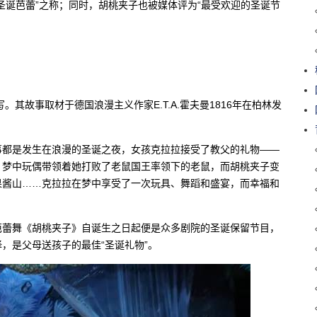
圣诞芭蕾”之称；同时，胡桃夹子也被媒体评为“最受欢迎的圣诞节
。其故事取材于德国浪漫主义作家E.T.A.霍夫曼1816年在柏林发
事都是发生在浪漫的圣诞之夜，女孩克拉拉接受了教父的礼物——
，梦中玩偶带领着她打败了老鼠国王率领下的老鼠，而胡桃夹子变
果酱山……克拉拉在梦中享受了一次玩具、舞蹈和盛宴，而幸福和
芭蕾舞《胡桃夹子》自诞生之日起便是众多剧院的圣诞保留节目，
，是父母送孩子的最佳“圣诞礼物”。