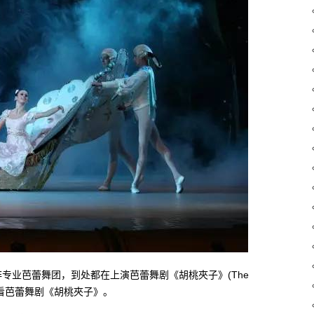
专业芭蕾舞团，到处都在上演芭蕾舞剧《胡桃夾子》(The
剧院看芭蕾舞剧《胡桃夾子》。