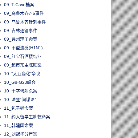
09_T-Case档案
09_乌鲁木齐7·5事件
09_乌鲁木齐针刺事件
09_吉林通钢事件
09_弗州理工命案
09_甲型流感(H1N1)
09_红宝石酒楼结业
09_超市东主陈旺案
10_“太亚裔化”争议
10_G8-G20峰会
10_十字弩射杀案
10_法登“间谍论”
11_包子铺命案
11_约大留学生柳乾命案
11_韩建国命案
12_刘冠华分尸案