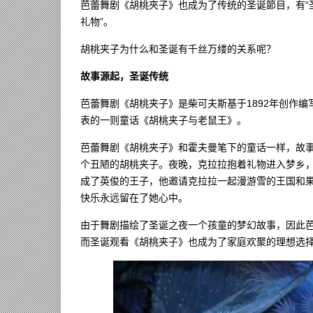
芭蕾舞剧《胡桃夾子》也成为了传统的圣诞節目，有“
礼物”。
胡桃夹子为什么和圣诞有千丝万缕的关系呢？
故事源起，圣诞传统
芭蕾舞剧《胡桃夹子》是柴可夫斯基于1892年创作编写
表的一则童话《胡桃夹子与老鼠王》。
芭蕾舞剧《胡桃夹子》和霍夫曼笔下的童话一样，故
个丑陋的胡桃夹子。夜晚，克拉拉抱着礼物进入梦乡
成了英俊的王子，他邀请克拉拉一起漫游雪的王国和
快乐永远留在了她心中。
由于舞剧描绘了圣诞之夜一个孩童的梦幻故事，因此
而圣诞观看《胡桃夹子》也成为了家庭欢聚的理想选择