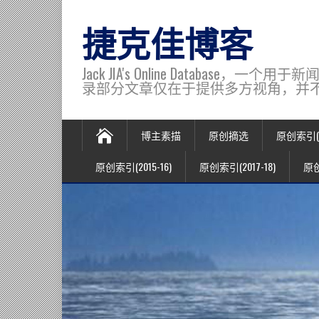
捷克佳博客
Jack JIA's Online Data
录部分文章仅在于提供多方视角，并不代表博主观
博主素描
原创摘选
原创索引(20
原创索引(2015-16)
原创索引(2017-18)
原创