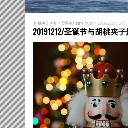
>
>
捷克佳博客
背景资料(文史地理)
20191212/圣
20191212/圣诞节与胡桃