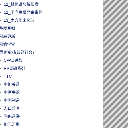
12_林俊遭肢解惨案
12_王立军薄熙来事件
13_南方周末风波
移民写照
网站更新
网络学堂
背景资料(政经社会)
CPAC拨款
RV调研系列
TTC
中加关系
中医争论
中国制造
人口普查
党魁选举
加元汇率