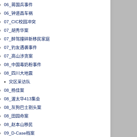
06_蒋国兵事件
06_钟道昌车祸
07_CIC校园冲突
07_胡秀华案
07_醉驾撞碎新移民家庭
07_钓友遇袭事件
07_高山涉贪案
08_中国毒奶粉事件
08_四川大地震
灾区采访队
08_杨佳案
08_渥太华413集会
08_灰狗巴士割头案
08_田园命案
08_赵本山移民
09_D-Case档案