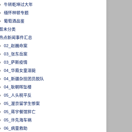
牛转乾坤过大年
缅怀林顿专题
葡萄酒品鉴
暂未分类
热点新闻事件汇总
02_赵巍命案
03_张东岳案
03_萨斯疫情
04_华裔女童溺毙
04_新疆杂技团员脱队
04_耿朝晖坠楼
05_人头税平反
05_渥京留学生惨案
05_蒋宇餐馆猝亡
05_许先海车祸
06_病童救助