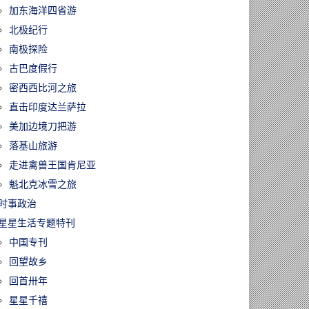
加东海洋四省游
北极纪行
南极探险
古巴度假行
密西西比河之旅
直击印度达兰萨拉
美加边境刀把游
落基山旅游
走进禽兽王国肯尼亚
魁北克冰雪之旅
时事政治
星星生活专题特刊
中国专刊
回望故乡
回首卅年
星星千禧