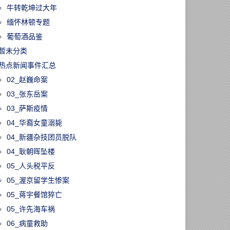
牛转乾坤过大年
缅怀林顿专题
葡萄酒品鉴
暂未分类
热点新闻事件汇总
02_赵巍命案
03_张东岳案
03_萨斯疫情
04_华裔女童溺毙
31023/皇家庄园将
名家枫彩精品联
04_新疆杂技团员脱队
首届酒文化节
04_耿朝晖坠楼
05_人头税平反
05_渥京留学生惨案
05_蒋宇餐馆猝亡
05_许先海车祸
06_病童救助