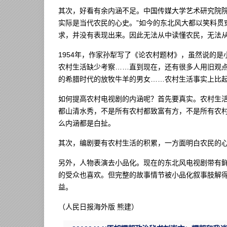
其次，好看有余内涵不足。中国传媒大学艺术研究院院长
实际是当代农民的心史。”如今的东北风大都以笑料贯
求，并没有表现出来。因此无法从中读懂农民，无法
1954年，作家孙犁写了《论农村题材》，虽然说的
农村生活缺少考察……直到现在，还有很多人用旧观
的希腊时代的放牧牛羊的男女……农村生活事实上比起
如何提高农村电视剧的内涵呢？首先要真实。农村生
都山清水秀，不是所有农村都致富有方，不是所有农
么内涵都是白扯。
其次，编剧要有农村生活的积累，一方面明白农民的
另外，人物表演去小品化。现在的东北风电视剧带有
的受众也喜欢。但完整的故事情节被小品化叙事肢解
益。
（人民日报海外版 熊建）