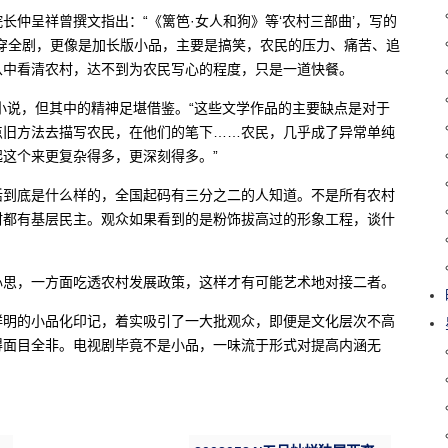
仲呈祥曾撰文指出：“《篱笆·女人和狗》等‘农村三部曲’，写的
穿全剧，更像是加长版小品，主要是搞笑，农民的压力、痛苦、追
从中看清农村，达不到为农民写心的程度，只是一道快餐。
是小说，但其中的精神足堪借鉴。“这些文学作品的主要缺点是对于
点旧方法去描写农民，在他们的笔下……农民，几乎成了异常单纯
这个来更复杂得多，更深刻得多。”
活到底是什么样的，全国起码有三分之二的人知道。不是所有农村
村都有基层民主。观众如果看到的是粉饰拔高过的形象工程，谈什
心思，一方面吃透农村发展政策，这样才有可能艺术地对接二者。
鲜明的小品化印记，着实吸引了一大批观众，即便是文化层次不高
得面目全非。电视剧毕竟不是小品，一味流于形式对提高内涵无