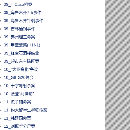
09_T-Case档案
09_乌鲁木齐7·5事件
09_乌鲁木齐针刺事件
09_吉林通钢事件
09_弗州理工命案
09_甲型流感(H1N1)
09_红宝石酒楼结业
09_超市东主陈旺案
10_“太亚裔化”争议
10_G8-G20峰会
10_十字弩射杀案
10_法登“间谍论”
11_包子铺命案
11_约大留学生柳乾命案
11_韩建国命案
12_刘冠华分尸案