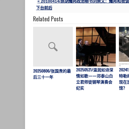
« 20100414/原胡耀邦政治秘书刘崇文：耀邦和我谈
下台前后
Related Posts
20250521/温润如诗深
202
20250806/张国焘的最
情如歌——邓泰山白
特勒
后三十一年
立君师徒钢琴演奏会
现在
纪实
馆？