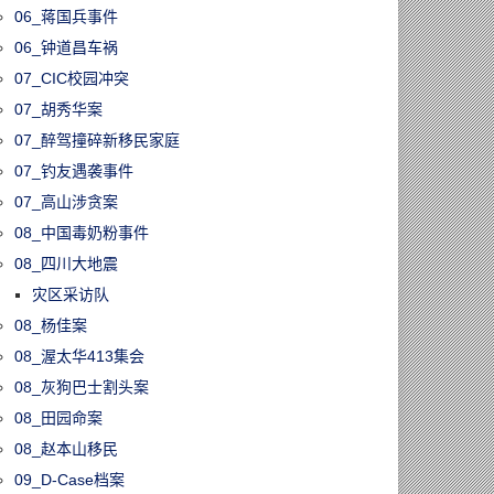
06_蒋国兵事件
06_钟道昌车祸
07_CIC校园冲突
07_胡秀华案
07_醉驾撞碎新移民家庭
07_钓友遇袭事件
07_高山涉贪案
08_中国毒奶粉事件
08_四川大地震
灾区采访队
08_杨佳案
08_渥太华413集会
08_灰狗巴士割头案
08_田园命案
08_赵本山移民
09_D-Case档案