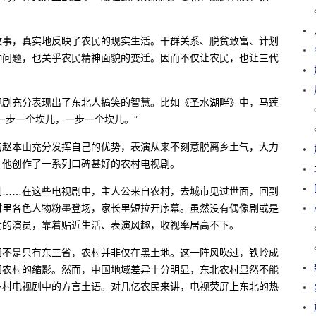
故事，真实地反映了农民的现实生活。干群关系、脱贫致富、计划
种问题，也关乎农民精神面貌的变迁。因而不仅让农民，也让三代
视剧充分表现出了东北人搞笑的智慧。比如《圣水湖畔》中，马莲
一步一个坎儿，一步一个坎儿。”
的赵本山充分发挥自己的优势，表演从来不刻意脱离乡土气，大力
，他创作了一系列口碑甚好的农村电视剧。
列……在这些电视剧中，主人公来自农村，去城市见过世面，回到
村里各色人物粉墨登场，家长里短拉开序幕。虽然没有偶像剧或是
女的演员，靠着贴近生活、表演风趣，收视率居高不下。
国不是只有东三省，农村并非仅在黑土地。这一阵风吹过，铁岭成
国农村的缩影。然而，中国地域差异十分明显，东北农村显然不能
乡村电视剧中的方言土语。对几亿农民来讲，电视荧屏上东北的热