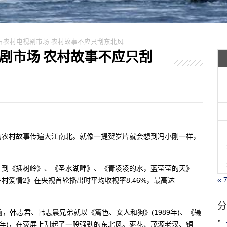
赵本山占农村电视剧市场 农村故事不应只刮东北风
电视剧市场 农村故事不应只刮
的农村故事传遍大江南北。就像一提贺岁片就会想到冯小刚一样，
》到《插树岭》、《圣水湖畔》、《青凌凌的水，蓝莹莹的天》
« 
爱情2》在央视首轮播出时平均收视率8.46%，最高达
分
，韩志君、韩志晨兄弟就以《篱笆、女人和狗》(1989年)、《辘
993年)，在荧屏上刮起了一股强劲的东北风。枣花、茂源老汉、铜