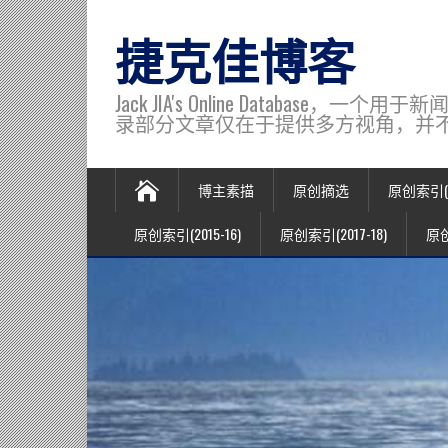
捷克佳博客
Jack JIA's Online Data
录部分文章仅在于提供多方视角，并不代表博主观
博主素描
原创摘选
原创索引(20
原创索引(2015-16)
原创索引(2017-18)
原创