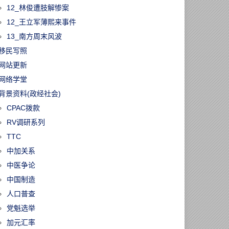
12_林俊遭肢解惨案
12_王立军薄熙来事件
13_南方周末风波
移民写照
网站更新
网络学堂
背景资料(政经社会)
CPAC拨款
RV调研系列
TTC
中加关系
中医争论
中国制造
人口普查
党魁选举
加元汇率