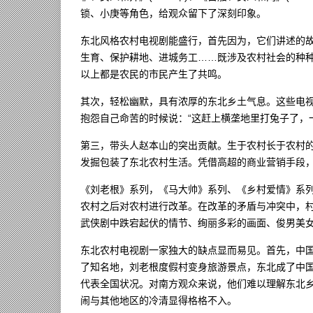
锁、小庚等角色，给观众留下了深刻印象。
东北风格农村电视剧能盛行，首先因为，它们讲述的
生育、保护耕地、进城务工……既涉及农村社会的种
以上都是农民的市民产生了共鸣。
其次，轻松幽默，具有浓厚的东北乡土气息。这些电
抱怨自己命苦的时候说：“这赶上横垄地里打兔子了，
第三，带头人赵本山的突出贡献。生于农村长于农村
发掘包装了东北农村生活。凭借高超的商业营销手段
《刘老根》系列，《马大帅》系列、《乡村爱情》系
农村之后对农村进行改革。在改革的矛盾与冲突中，
武侠剧中跌宕起伏的情节、绚丽多彩的画面、俊男美
东北农村电视剧一家独大的缺点显而易见。首先，中
了知名地，刘老根度假村变身旅游景点，东北成了中
代表全国状况。对南方观众来说，他们难以理解东北
闹与其他地区的冷清显得格格不入。