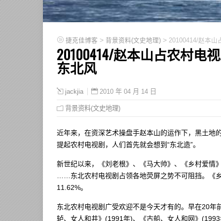
>
>
捷克佳博客
背景资料(文史地理)
20100414/
20100414/赵本山占农村
东北风
2010 年 04 月 14 日
jackjia
背景资料(文史地理)
近年来，在资深艺术操盘手赵本山的运作下，黑土地
提起农村电视剧，人们首先就会想到“东北造”。
新世纪以来，《刘老根》、《马大帅》、《乡村爱情
……东北农村电视剧占领各地荧屏之势不可阻挡。《乡村
11.62%。
东北农村电视剧广受欢迎不是今天才有的。早在20年前
轳、女人和井》(1991年)、《古船、女人和网》(1