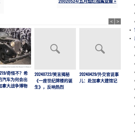
20020524/五月灿烂独属亚裔 »
<
>
41219/奇怪不？希
20240722/笑言揭秘
20240429/外交官说事
202
的汽车为何会出
《一座世纪牌楼的诞
儿：赴加拿大建馆记
举行
加拿大战争博物
生》，反响热烈
展暨