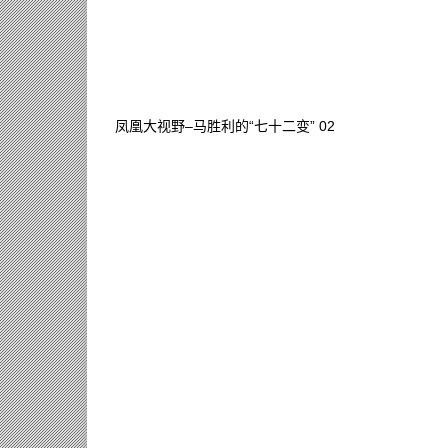
凤凰大视野–马胜利的“七十二变” 02