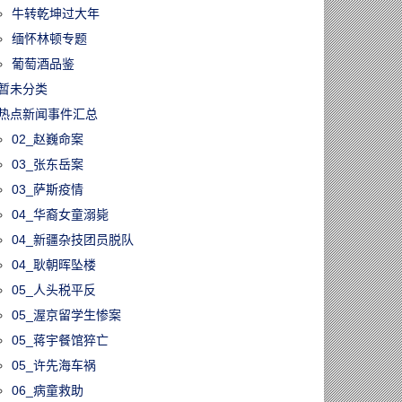
牛转乾坤过大年
缅怀林顿专题
葡萄酒品鉴
暂未分类
热点新闻事件汇总
02_赵巍命案
03_张东岳案
03_萨斯疫情
04_华裔女童溺毙
04_新疆杂技团员脱队
04_耿朝晖坠楼
05_人头税平反
60113/时代落幕！
05_渥京留学生惨案
33年的《明报》
05_蒋宇餐馆猝亡
版1月17日停
05_许先海车祸
永久关闭
06_病童救助