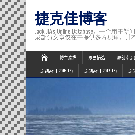
捷克佳博客
Jack JIA's Online Data
录部分文章仅在于提供多方视角，并不代表博主观
博主素描
原创摘选
原创索引(20
原创索引(2015-16)
原创索引(2017-18)
原创