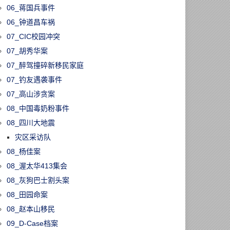
06_蒋国兵事件
06_钟道昌车祸
07_CIC校园冲突
07_胡秀华案
07_醉驾撞碎新移民家庭
07_钓友遇袭事件
07_高山涉贪案
08_中国毒奶粉事件
08_四川大地震
灾区采访队
08_杨佳案
08_渥太华413集会
08_灰狗巴士割头案
08_田园命案
08_赵本山移民
09_D-Case档案