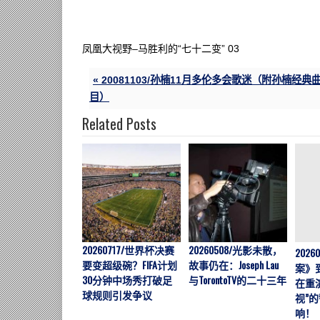
凤凰大视野–马胜利的“七十二变” 03
« 20081103/孙楠11月多伦多会歌迷（附孙楠经典
目）
Related Posts
20260717/世界杯决赛
20260508/光影未散，
202
要变超级碗？FIFA计划
故事仍在：Joseph Lau
案》
30分钟中场秀打破足
与TorontoTV的二十三年
在重
球规则引发争议
视”
响！