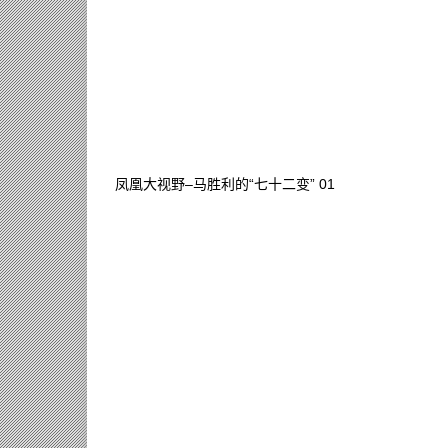
凤凰大视野–马胜利的“七十二变” 01