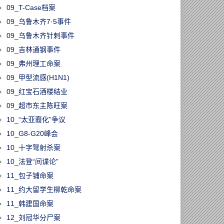
09_T-Case档案
09_乌鲁木齐7·5事件
09_乌鲁木齐针刺事件
09_吉林通钢事件
09_弗州理工命案
09_甲型流感(H1N1)
09_红宝石酒楼结业
09_超市东主陈旺案
10_“太亚裔化”争议
10_G8-G20峰会
10_十字弩射杀案
10_法登“间谍论”
11_包子铺命案
11_约大留学生柳乾命案
11_韩建国命案
12_刘冠华分尸案