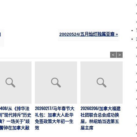
曲
20020524/五月灿烂独属亚裔 »
<
>
202
60408/从《排华法
20260217/马年春节大
20260206/加拿大福建
运营
到“现代排斥”历史
礼包：加拿大人赴华
社团联合总会成功换
加拿大
演？一场关于“歧
免签政策大年初一生
届，林绍焰当选第五
刊，
的警钟在加拿大敲
效
届主席