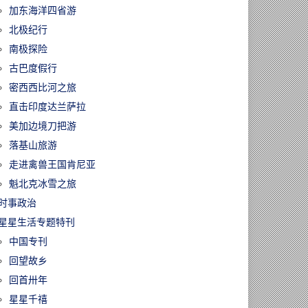
加东海洋四省游
北极纪行
南极探险
古巴度假行
密西西比河之旅
直击印度达兰萨拉
美加边境刀把游
落基山旅游
走进禽兽王国肯尼亚
魁北克冰雪之旅
时事政治
星星生活专题特刊
中国专刊
回望故乡
回首卅年
星星千禧