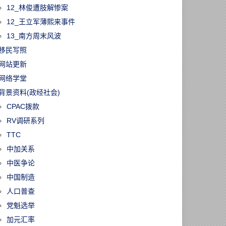
12_林俊遭肢解惨案
12_王立军薄熙来事件
13_南方周末风波
移民写照
网站更新
网络学堂
背景资料(政经社会)
CPAC拨款
RV调研系列
TTC
中加关系
中医争论
中国制造
人口普查
党魁选举
加元汇率