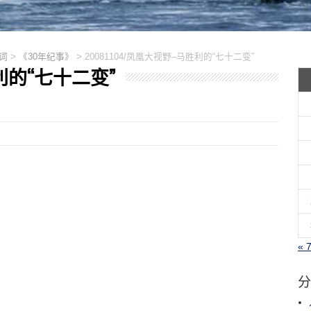
>
>
词
《30年纪事》
20081104/凤凰大视野–马胜利的“七十二变”
胜利的“七十二变”
« 
分