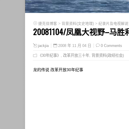
>
>
捷克佳博客
背景资料(文史地理)
纪录片及电视解说
20081104/凤凰大视野–马
2008 年 11 月 04 日
0 Comments
jackjia
《30年纪事》
,
改革开放三十年
,
背景资料(政经社会)
龙的传说 改革开放30年纪事