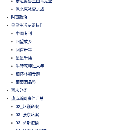
走进禽兽王国肯尼亚
魁北克冰雪之旅
时事政治
星星生活专题特刊
中国专刊
回望故乡
回首卅年
星星千禧
牛转乾坤过大年
缅怀林顿专题
葡萄酒品鉴
暂未分类
热点新闻事件汇总
02_赵巍命案
03_张东岳案
03_萨斯疫情