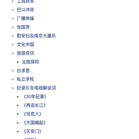
工具辞条
巴以冲突
广播体操
张国焘
慰安妇及南京大屠杀
文化中国
旅游资讯
北极探险
白求恩
私立学校
纪录片及电视解说词
《30年纪事》
《再说长江》
《坦克人》
《大国崛起》
《天安门》