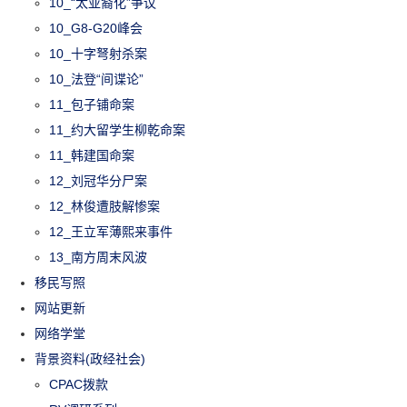
10_“太亚裔化”争议
10_G8-G20峰会
10_十字弩射杀案
10_法登“间谍论”
11_包子铺命案
11_约大留学生柳乾命案
11_韩建国命案
12_刘冠华分尸案
12_林俊遭肢解惨案
12_王立军薄熙来事件
13_南方周末风波
移民写照
网站更新
网络学堂
背景资料(政经社会)
CPAC拨款