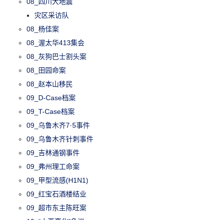
08_四川大地震
灾区采访队
08_杨佳案
08_渥太华413集会
08_灰狗巴士割头案
08_田园命案
08_赵本山移民
09_D-Case档案
09_T-Case档案
09_乌鲁木齐7·5事件
09_乌鲁木齐针刺事件
09_吉林通钢事件
09_弗州理工命案
09_甲型流感(H1N1)
09_红宝石酒楼结业
09_超市东主陈旺案