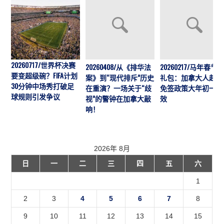
20260717/世界杯决赛
20260408/从《排华法
20260217/马年春节
要变超级碗？FIFA计划
案》到“现代排斥”历史
礼包：加拿大人赴华
30分钟中场秀打破足
在重演？一场关于“歧
免签政策大年初一生
球规则引发争议
视”的警钟在加拿大敲
效
响！
2026年 8月
日
一
二
三
四
五
六
1
2
3
4
5
6
7
8
9
10
11
12
13
14
15