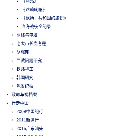
《河殇》
《达赖喇嘛》
《飘扬，共和国的旗帜》
淮海战役全纪录
网络与电脑
老太市长麦考莲
胡耀邦
西藏问题研究
铁路华工
韩国研究
魁省统独
致命车祸档案
行走中国
2009中国纪行
2011新疆行
2015广东汕头