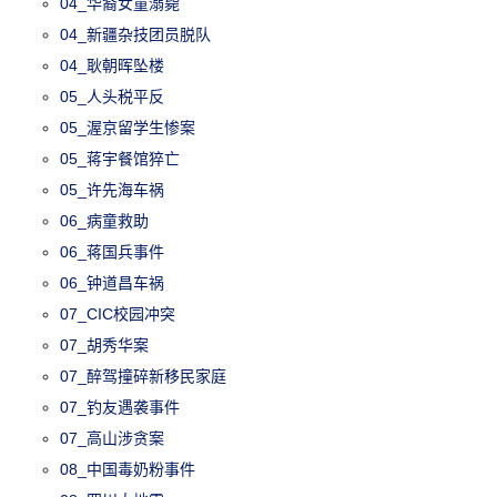
04_华裔女童溺毙
04_新疆杂技团员脱队
04_耿朝晖坠楼
05_人头税平反
05_渥京留学生惨案
05_蒋宇餐馆猝亡
05_许先海车祸
06_病童救助
06_蒋国兵事件
06_钟道昌车祸
07_CIC校园冲突
07_胡秀华案
07_醉驾撞碎新移民家庭
07_钓友遇袭事件
07_高山涉贪案
08_中国毒奶粉事件