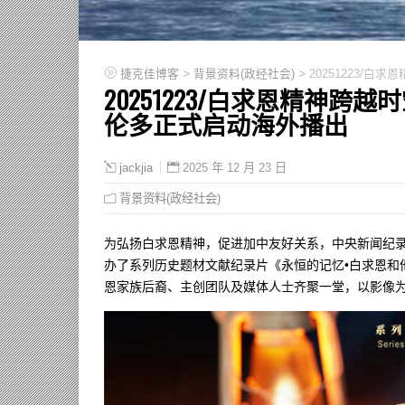
>
>
捷克佳博客
背景资料(政经社会)
20251223/
20251223/白求恩精神
伦多正式启动海外播出
2025 年 12 月 23 日
jackjia
背景资料(政经社会)
为弘扬白求恩精神，促进加中友好关系，中央新闻纪录
办了系列历史题材文献纪录片《永恒的记忆•白求恩和
恩家族后裔、主创团队及媒体人士齐聚一堂，以影像