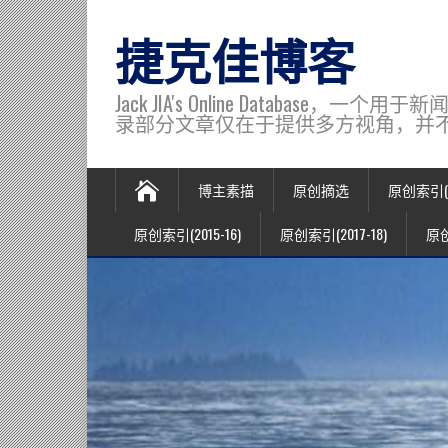
捷克佳博客
Jack JIA's Online Data
录部分文章仅在于提供多方视角，并不代表博主观
博主素描
原创摘选
原创索引(20
原创索引(2015-16)
原创索引(2017-18)
原创