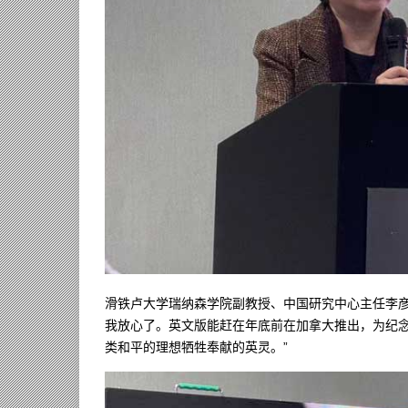
滑铁卢大学瑞纳森学院副教授、中国研究中心主任李彦
我放心了。英文版能赶在年底前在加拿大推出，为纪
类和平的理想牺牲奉献的英灵。”