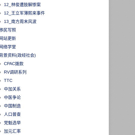
12_林俊遭肢解惨案
12_王立军薄熙来事件
13_南方周末风波
移民写照
网站更新
网络学堂
背景资料(政经社会)
CPAC拨款
RV调研系列
TTC
中加关系
中医争论
中国制造
人口普查
党魁选举
加元汇率