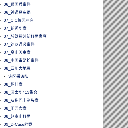
06_蒋国兵事件
06_钟道昌车祸
07_CIC校园冲突
07_胡秀华案
07_醉驾撞碎新移民家庭
07_钓友遇袭事件
07_高山涉贪案
08_中国毒奶粉事件
08_四川大地震
灾区采访队
08_杨佳案
08_渥太华413集会
08_灰狗巴士割头案
08_田园命案
08_赵本山移民
09_D-Case档案