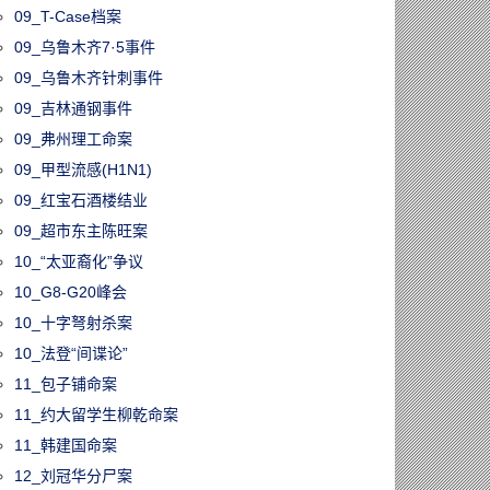
09_T-Case档案
09_乌鲁木齐7·5事件
09_乌鲁木齐针刺事件
09_吉林通钢事件
09_弗州理工命案
09_甲型流感(H1N1)
09_红宝石酒楼结业
09_超市东主陈旺案
10_“太亚裔化”争议
10_G8-G20峰会
10_十字弩射杀案
10_法登“间谍论”
11_包子铺命案
11_约大留学生柳乾命案
11_韩建国命案
12_刘冠华分尸案