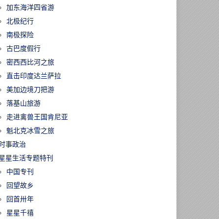
加东海洋四省游
北极纪行
南极探险
古巴度假行
密西西比河之旅
直击印度达兰萨拉
美加边境刀把游
落基山旅游
走进禽兽王国肯尼亚
魁北克冰雪之旅
时事政治
星星生活专题特刊
中国专刊
回望故乡
回首卅年
星星千禧