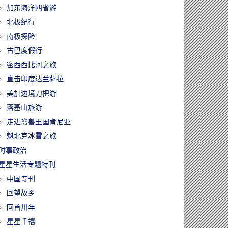
加东海洋四省游
北极纪行
南极探险
古巴度假行
密西西比河之旅
直击印度达兰萨拉
美加边境刀把游
落基山旅游
走进禽兽王国肯尼亚
魁北克冰雪之旅
时事政治
星星生活专题特刊
中国专刊
回望故乡
回首卅年
星星千禧