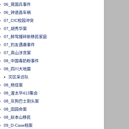
06_蒋国兵事件
06_钟道昌车祸
07_CIC校园冲突
07_胡秀华案
07_醉驾撞碎新移民家庭
07_钓友遇袭事件
07_高山涉贪案
08_中国毒奶粉事件
08_四川大地震
灾区采访队
08_杨佳案
08_渥太华413集会
08_灰狗巴士割头案
08_田园命案
08_赵本山移民
09_D-Case档案