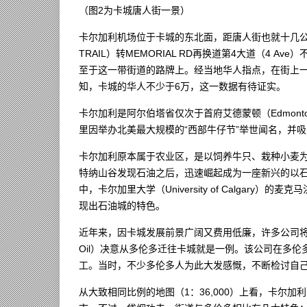
（图2为卡城唐人街一景）
卡尔加利机场位于卡城的东北面，距唐人街也就十几公里
TRAIL）转MEMORIAL RD再换道第4大道（4
至于这一带街道的路牌上。经当地华人指点，在街上一
知，卡城的华人不少于6万，这一数据有待证实。
卡尔加利是阿尔伯塔省仅次于首府艾德蒙顿（Edmonton
里因举办北美最大规模的“西部牛仔节”举世闻名，并
卡尔加利原本属于农业区，是以饲养牛只、栽种小麦为
特纳山谷发现石油之后，迅速崛起成为一座新兴的以
中，卡尔加里大学（University of Calgary）的
现出石油城的特色。
近年来，因卡城发展前景广阔又费用低廉，许多公司将总
Oil）决意从多伦多迁往卡城就是一例。该公司在多伦多
工。当时，不少多伦多人为此大发感慨，不断检讨自
从大致相同比例的地图（1：36,000）上看，卡尔加