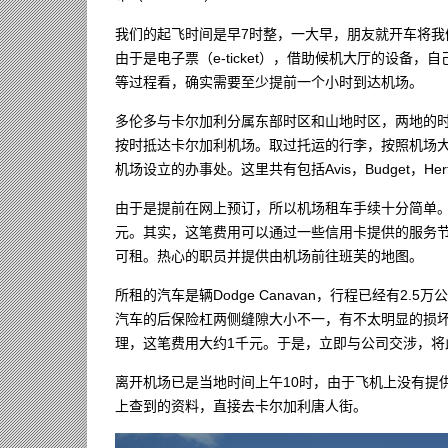
我们的起飞时间是早7时整，一大早，朋友就开车将
由于是电子票（e-ticket），借助候机大厅的设备，
等过程看，确实需要至少提前一个小时到达机场。
多伦多与卡尔加利分属东部时区和山地时区，两地的时
按时抵达卡尔加利机场。取过托运的行李，按照机场
机场设立的办事处。这里共有包括Avis，Budget，Her
由于是提前在网上预订，所以机场租车手续十分简单。
元。其实，这笔费用可以通过一些信用卡提供的服务
可租。热心的职员并提供由机场前往班芙的地图。
所租的汽车是辆Dodge Canavan，行程已经有2
汽车的后保险杠两侧缝隙大小不一，有不太明显的损
理，这笔费用大约1千元。于是，立即与公司交涉，将
离开机场已是当地时间上午10时，由于飞机上没有提
上查到的资料，直接去卡尔加利唐人街。