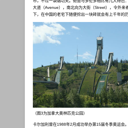
市，不过一袋烟功夫。街道与多伦多相比有几大特色
大道（Avenue），南北向为大街（Street），
下，在中国的老宅下随便挖出一块砖就会有上千年的
（图3为加拿大奥林匹克公园）
卡尔加利曾在1988年2月成功举办第15届冬季奥运