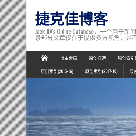
捷克佳博客
Jack JIA's Online Data
录部分文章仅在于提供多方视角，并不代表博主观
博主素描
原创摘选
原创索引(20
原创索引(2015-16)
原创索引(2017-18)
原创