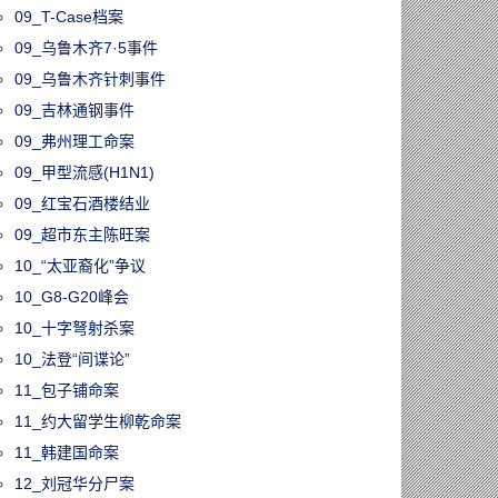
09_T-Case档案
09_乌鲁木齐7·5事件
09_乌鲁木齐针刺事件
09_吉林通钢事件
09_弗州理工命案
09_甲型流感(H1N1)
09_红宝石酒楼结业
09_超市东主陈旺案
10_“太亚裔化”争议
10_G8-G20峰会
10_十字弩射杀案
10_法登“间谍论”
11_包子铺命案
11_约大留学生柳乾命案
11_韩建国命案
12_刘冠华分尸案