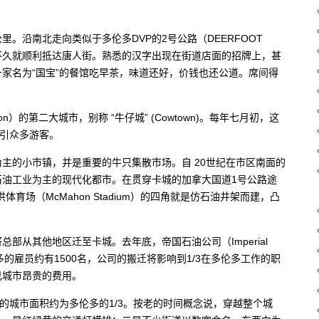
。沿南北走向类似于多伦多DVP的2号公路（DEERFOOT
 Ave）不久就顺利抵达唐人街。熟悉的汉字出现在街道店面的招牌上，甚
家名为“国宝”的餐馆吃早茶，味道还好，价钱也还公道。席间得
）的第二大城市，别称 “牛仔城” (Cowtown)。每年七月初，这
吸引众多游客。
主的小市镇，并是重要的牛只集散市场。自 20世纪在市区南面的
石油工业为主的现代化都市。在贯穿卡城的加拿大国道1号公路途
麦克马洪体育场（McMahon Stadium）的四角就是仿石油井架而建，凸
部从其他地区迁至卡城。去年底，帝国石油公司（Imperial
的雇员约有1500名，公司的搬迁将影响到1/3在多伦多工作的职
己城市昂贵的费用。
利的城市面积约为多伦多的1/3。按老的时间概念说，穿越整个城