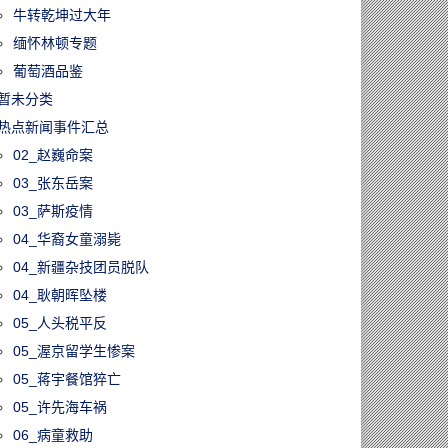
牛转乾坤过大年
缅怀林顿专题
葡萄酒品鉴
暂未分类
热点新闻事件汇总
02_赵巍命案
03_张东岳案
03_萨斯疫情
04_华裔女童溺毙
04_新疆杂技团员脱队
04_耿朝晖坠楼
05_人头税平反
05_渥京留学生惨案
05_蒋宇餐馆猝亡
05_许先海车祸
06_病童救助