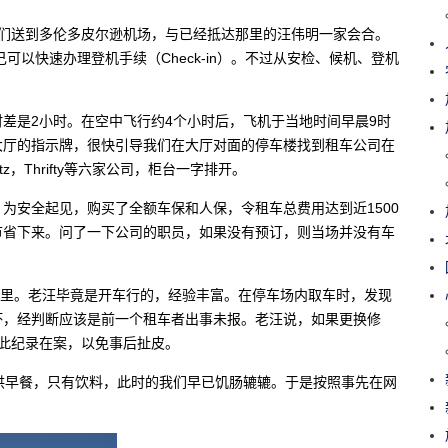
我们送到多伦多皮尔逊机场，与已经抵达那里的汪伟明一家会合。
自己可以快速办理登机手续（Check-in）。不过从安检、候机、登机
差是2小时。在空中飞行约4个小时后，飞机于当地时间早晨9时
大厅的指示牌，很快引导我们在大厅对面的停车楼找到租车公司在
tz，Thrifty等六家公司，柜台一字排开。
为安全起见，购买了全额车保和人保，令租车总费用达到近1500
节省下来。问了一下公司的职员，如果没有预订，则当场并没有车
.5万公里。老汪毕竟是开车行的，经验丰富。在停车场内取车时，发现
坏，经判断应该是前一个租车者出事未报。老汪说，如果更换修
此纪录在案，以免事后扯皮。
供早餐，只有饮料，此时的我们早已饥肠辘辘。于是按照事先在网