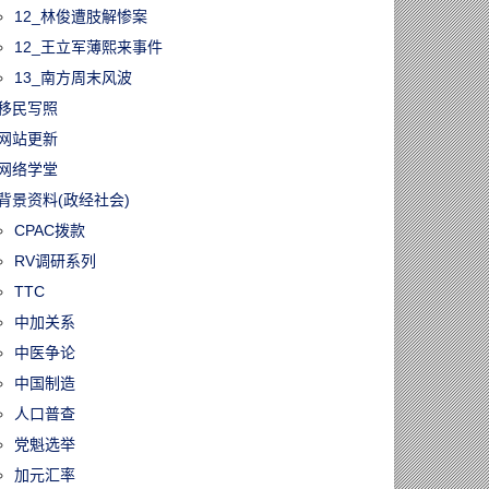
12_林俊遭肢解惨案
12_王立军薄熙来事件
13_南方周末风波
移民写照
网站更新
网络学堂
背景资料(政经社会)
CPAC拨款
RV调研系列
TTC
中加关系
中医争论
中国制造
人口普查
党魁选举
加元汇率