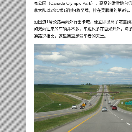
克公园（Canada Olympic Park），高高的
拿大队以2金1银1铜共4枚奖牌，排在奖牌榜的第9名
沿国道1号公路再向外行出卡城，便立即抛离了喧嚣纷
的双向往来的车辆并不多，车距也多在百米开外，与多伦多DV
通路况相比，这里简直是驾车者的天堂。