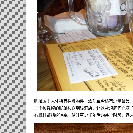
脚趾属于人体稀有捐赠物件，酒吧至今还有少量备品
三个被截掉的脚趾被送到该酒店，让这款鸡尾酒充满“国际
有脚趾都捐给道森。估计至少半年后的某个时段，客