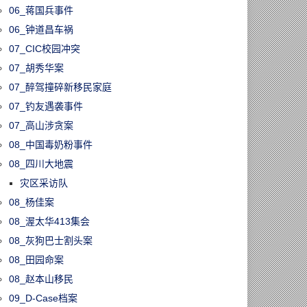
06_蒋国兵事件
06_钟道昌车祸
07_CIC校园冲突
07_胡秀华案
07_醉驾撞碎新移民家庭
07_钓友遇袭事件
07_高山涉贪案
08_中国毒奶粉事件
08_四川大地震
灾区采访队
08_杨佳案
08_渥太华413集会
08_灰狗巴士割头案
08_田园命案
08_赵本山移民
09_D-Case档案