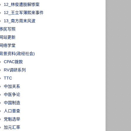
12_林俊遭肢解惨案
12_王立军薄熙来事件
13_南方周末风波
移民写照
网站更新
网络学堂
背景资料(政经社会)
CPAC拨款
RV调研系列
TTC
中加关系
中医争论
中国制造
人口普查
党魁选举
加元汇率