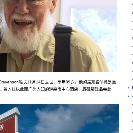
tevenson船长11月14日去世，享年89岁。他的最知名创意是重
期间，曾入住以此而广为人知的道森市中心酒店，唇碰脚趾品尝此