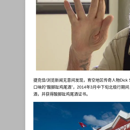
捷克佳/浏览新闻无意间发现，育空地区传奇人物Dick S
口味的“酸脚趾鸡尾酒”，2014年3月中下旬北极行
酒，并获得酸脚趾鸡尾酒证书。