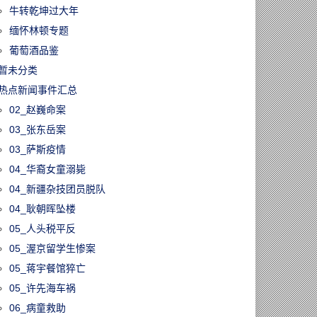
牛转乾坤过大年
缅怀林顿专题
葡萄酒品鉴
暂未分类
热点新闻事件汇总
02_赵巍命案
03_张东岳案
03_萨斯疫情
04_华裔女童溺毙
04_新疆杂技团员脱队
04_耿朝晖坠楼
05_人头税平反
05_渥京留学生惨案
05_蒋宇餐馆猝亡
05_许先海车祸
06_病童救助