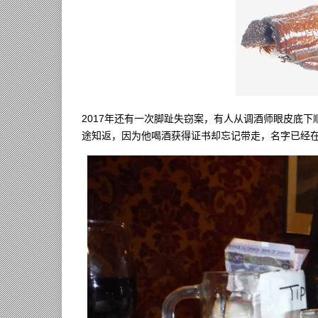
2017年还有一次脚趾失窃案，有人从调酒师眼皮底下
途知返，因为他喝酒获得证书却忘记带走，名字已经