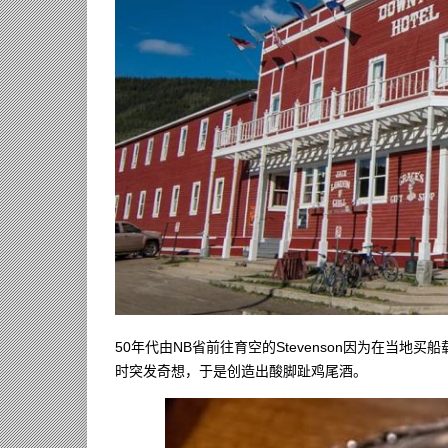
50年代由NB省前往育空的Stevenson因为在当
时突发奇想，于是创造出酸脚趾鸡尾酒。