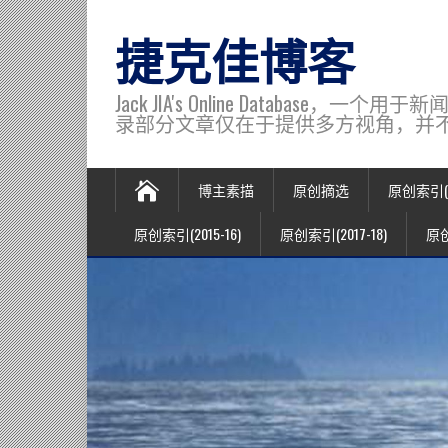
捷克佳博客
Jack JIA's Online Data
录部分文章仅在于提供多方视角，并不代表博主观
博主素描
原创摘选
原创索引(20
原创索引(2015-16)
原创索引(2017-18)
原创