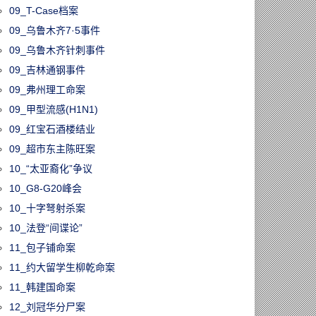
09_T-Case档案
09_乌鲁木齐7·5事件
09_乌鲁木齐针刺事件
09_吉林通钢事件
09_弗州理工命案
09_甲型流感(H1N1)
09_红宝石酒楼结业
09_超市东主陈旺案
10_“太亚裔化”争议
10_G8-G20峰会
10_十字弩射杀案
10_法登“间谍论”
11_包子铺命案
11_约大留学生柳乾命案
11_韩建国命案
12_刘冠华分尸案