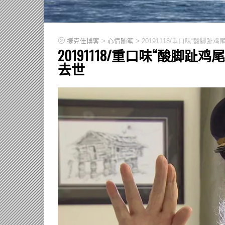
>
>
捷克佳博客
心情随笔
20191118/重口味“酸脚趾鸡尾
20191118/重口味“酸脚趾鸡尾酒
去世