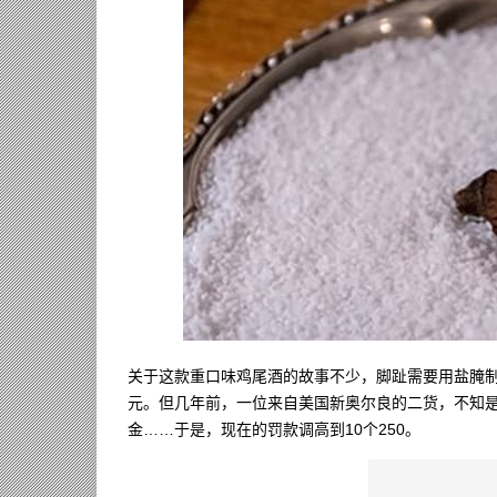
关于这款重口味鸡尾酒的故事不少，脚趾需要用盐腌制
元。但几年前，一位来自美国新奥尔良的二货，不知是
金……于是，现在的罚款调高到10个250。