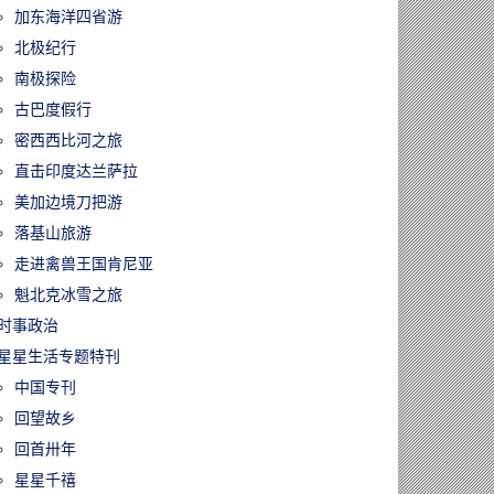
加东海洋四省游
北极纪行
南极探险
古巴度假行
密西西比河之旅
直击印度达兰萨拉
美加边境刀把游
落基山旅游
走进禽兽王国肯尼亚
魁北克冰雪之旅
时事政治
星星生活专题特刊
中国专刊
回望故乡
回首卅年
星星千禧