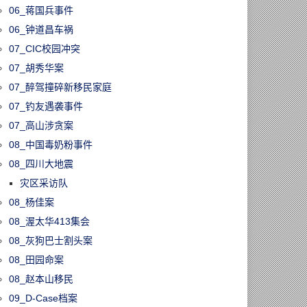
06_蒋国兵事件
06_钟道昌车祸
07_CIC校园冲突
07_胡秀华案
07_醉驾撞碎新移民家庭
07_钓友遇袭事件
07_高山涉贪案
08_中国毒奶粉事件
08_四川大地震
60806/大多伦多房
灾区采访队
跌4.5%！越来
08_杨佳案
经济学家开始
08_渥太华413集会
加拿大楼市或已
”
08_灰狗巴士割头案
08_田园命案
08_赵本山移民
09_D-Case档案