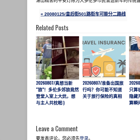
湛山精舍的平安灯除为大多伦多市民营造新年的传统
« 20080125/皇后街501路街车可能分二路线
Related Posts
20260807/真想当新
20260807/准备出国旅
202
“狼”！多伦多郊狼竟然
行吗？你可能不知道
只算
登堂入室上大炕，想
关于旅行保险的真相
隐藏
与主人共枕眠:)
算瞬
Leave a Comment
要发表评论，您必须先
登录
。