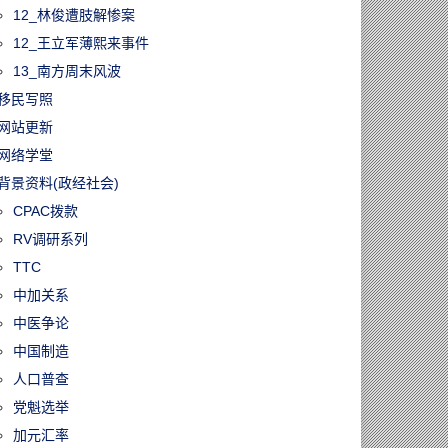
12_林俊遭肢解惨案
12_王立军薄熙来事件
13_南方周末风波
移民写照
网站更新
网络学堂
背景资料(政经社会)
CPAC拨款
RV调研系列
TTC
中加关系
中医争论
中国制造
人口普查
党魁选举
加元汇率