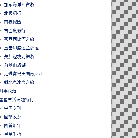
加东海洋四省游
北极纪行
南极探险
古巴度假行
密西西比河之旅
直击印度达兰萨拉
美加边境刀把游
落基山旅游
走进禽兽王国肯尼亚
魁北克冰雪之旅
时事政治
星星生活专题特刊
中国专刊
回望故乡
回首卅年
星星千禧