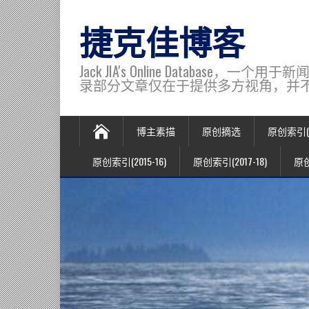
捷克佳博客
Jack JIA's Online Data
录部分文章仅在于提供多方视角，并不代表博主观
博主素描
原创摘选
原创索引(20
原创索引(2015-16)
原创索引(2017-18)
原创