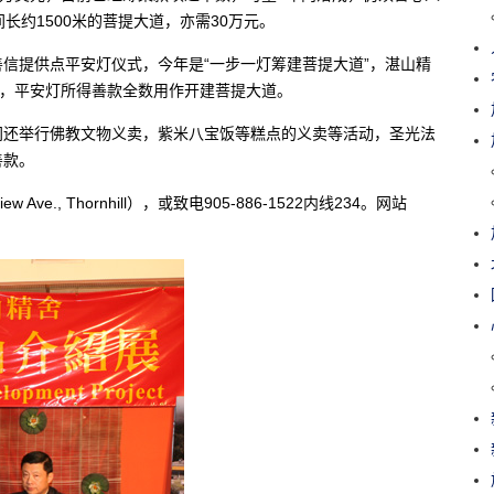
长约1500米的菩提大道，亦需30万元。
信提供点平安灯仪式，今年是“一步一灯筹建菩提大道”，湛山精
元，平安灯所得善款全数用作开建菩提大道。
间还举行佛教文物义卖，紫米八宝饭等糕点的义卖等活动，圣光法
善款。
e., Thornhill），或致电905-886-1522内线234。网站