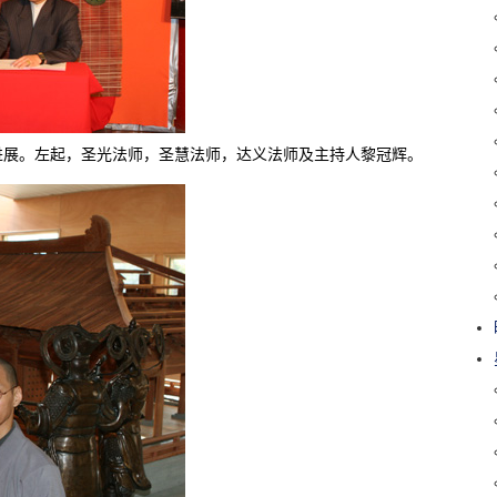
进展。左起，圣光法师，圣慧法师，达义法师及主持人黎冠辉。