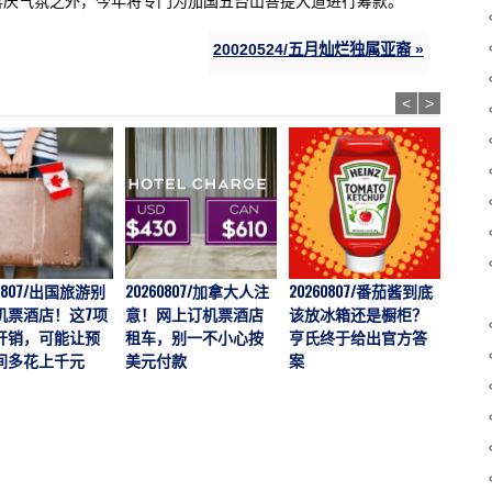
喜庆气氛之外，今年将专门为加国五台山菩提大道进行筹款。
20020524/五月灿烂独属亚裔 »
<
>
60807/出国旅游别
20260807/加拿大人注
20260807/番茄酱到底
202
机票酒店！这7项
意！网上订机票酒店
该放冰箱还是橱柜？
价一年
开销，可能让预
租车，别一不小心按
亨氏终于给出官方答
越多
间多花上千元
美元付款
案
说：
“触底