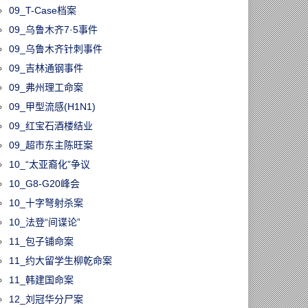
09_T-Case档案
09_乌鲁木齐7·5事件
09_乌鲁木齐针刺事件
09_吉林通钢事件
09_弗州理工命案
09_甲型流感(H1N1)
09_红宝石酒楼结业
09_超市东主陈旺案
10_“太亚裔化”争议
10_G8-G20峰会
10_十字弩射杀案
10_法登“间谍论”
11_包子铺命案
11_约大留学生柳乾命案
11_韩建国命案
12_刘冠华分尸案