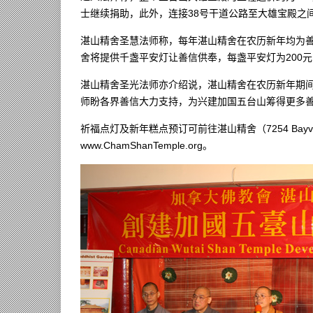
士继续捐助，此外，连接38号干道公路至大雄宝殿之间
湛山精舍圣慧法师称，每年湛山精舍在农历新年均为善
舍将提供千盏平安灯让善信供奉，每盏平安灯为200
湛山精舍圣光法师亦介绍说，湛山精舍在农历新年期
师盼各界善信大力支持，为兴建加国五台山筹得更多
祈福点灯及新年糕点预订可前往湛山精舍（7254 Bayview Av
www.ChamShanTemple.org。