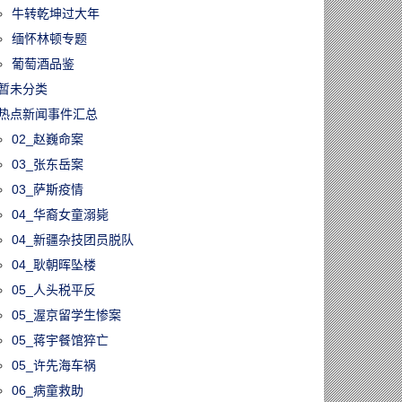
牛转乾坤过大年
缅怀林顿专题
葡萄酒品鉴
暂未分类
热点新闻事件汇总
02_赵巍命案
03_张东岳案
03_萨斯疫情
04_华裔女童溺毙
04_新疆杂技团员脱队
04_耿朝晖坠楼
05_人头税平反
05_渥京留学生惨案
05_蒋宇餐馆猝亡
05_许先海车祸
06_病童救助