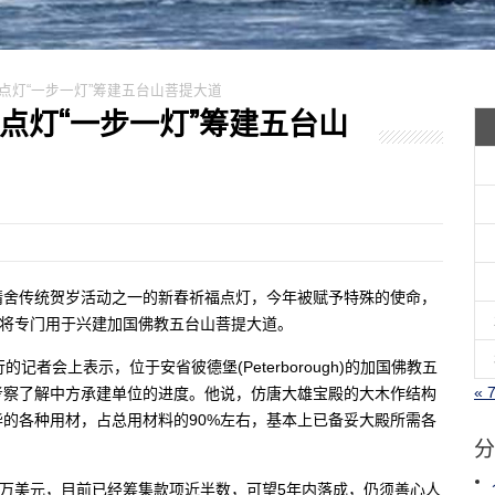
祈福点灯“一步一灯”筹建五台山菩提大道
祈福点灯“一步一灯”筹建五台山
精舍传统贺岁活动之一的新春祈福点灯，今年被赋予特殊的使命，
资将专门用于兴建加国佛教五台山菩提大道。
者会上表示，位于安省彼德堡(Peterborough)的加国佛教五
« 
考察了解中方承建单位的进度。他说，仿唐大雄宝殿的大木作结构
毕的各种用材，占总用材料的90%左右，基本上已备妥大殿所需各
分
0万美元，目前已经筹集款项近半数，可望5年内落成，仍须善心人