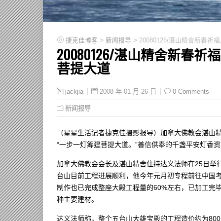
>
>
捷克佳博客
新闻报导
20080126/湛山精舍新春
20080126/湛山精舍新春
菩提大道
2008 年 01 月 26 日
0 Comments
jackjia
新闻报导
（星星生活记者捷克佳摄影报导）加拿大佛教会湛山
“一步一灯筹建菩提大道。”善信供奉的千盏平安灯香
加拿大佛教会会长及湛山精舍住持达义法师在25日举行的记
台山目前工程进展顺利，他今年元月初专程前往中国
制作也已完成整座大殿工程量的60%左右，已加工完
种主要建材。
达义法师称，整个五台山大雄宝殿的工程造价约为80