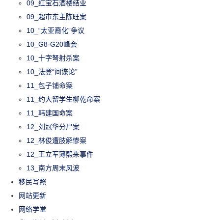
09_红宝石酒楼结业
09_超市东主陈旺案
10_“太亚裔化”争议
10_G8-G20峰会
10_十字弩射杀案
10_法登“间谍论”
11_包子铺命案
11_约大留学生柳乾命案
11_韩建国命案
12_刘冠华分尸案
12_林俊遭肢解惨案
12_王立军薄熙来事件
13_南方周末风波
移民写照
网站更新
网络学堂