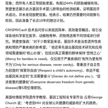
现象；而所有人类正常胚胎里面，有超过44% 的胚胎编辑有效。
贺建奎还展示此次基因手术婴儿脐带血的检测结果，证明基因手
术成功，并未发现脱靶现象。他表示，结果仍然需要时间观察与
检验，因此准备了长达18年的随访计划。
CRISPR/Cas9 技术自问世以来就因简单、高效备受瞩目，吸引全
球各地科学家在医学、动植物育种、药物筛选等不同领域进行研
究。贺建奎强调：“对于少数家庭来说，基因手术是治愈遗传性疾
病和预防严重疾病的新希望。” 他还率先提出基因技术研究和应用
领域需遵循的“核心价值”，包括对真正需要的群体保持“悲悯之心”
(Mercy for families in need)、仅仅用于严重疾病的“有所为更有所
不为”(Only for serious disease, never vanity)、尊重孩子自主性
为前提的“探索你自由”(Respect a child’s autonomy)、命运不能
由基因来决定的“生活需要奋斗”(Genes do not define you )、“促
进普惠的健康权”(Everyone deserves freedom from genetic
disease)等5项伦理原则。
美国哈佛医学院遗传学教授、基因工程知名专家乔治·丘奇George
Church 说：“考虑到HIV 对全球公共健康的威胁有扩大的趋势，