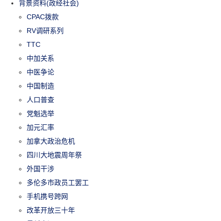
背景资料(政经社会)
CPAC拨款
RV调研系列
TTC
中加关系
中医争论
中国制造
人口普查
党魁选举
加元汇率
加拿大政治危机
四川大地震周年祭
外国干涉
多伦多市政员工罢工
手机携号跨网
改革开放三十年