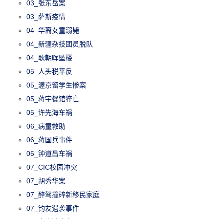
03_张东岳案
03_萨斯疫情
04_华裔女童溺毙
04_新疆杂技团员脱队
04_耿朝晖坠楼
05_人头税平反
05_渥京留学生惨案
05_蒋宇餐馆猝亡
05_许先海车祸
06_病童救助
06_蒋国兵事件
06_钟道昌车祸
07_CIC校园冲突
07_胡秀华案
07_醉驾撞碎新移民家庭
07_钓友遇袭事件