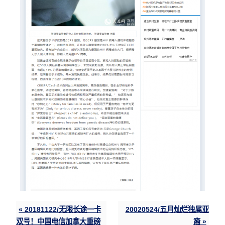
« 20181122/无限长途一卡
20020524/五月灿烂独属亚
双号！中国电信加拿大重磅
裔 »