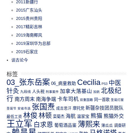
2011新疆行
2015广东汕头
2015贵州贵阳
2017精彩吉林
2019海南椰风
2019深圳华为总部
2019石家庄
谈古论今
标签
03_张东岳案
Cecilia
中医
06_病童救助
PS3
北极纪
针灸
加拿大落基山
人头税
九段线
刑事案件
加航
行
南方周末
卡车司机
南海争端
同一首歌
双重国籍
圣诞灯屋
张国焘
新疆杂技团员脱队
成吉思汗
摩托党
圣诞节
安省市选
林俊
林顿
熊猫
熊猫外交
海航
温家宝
最低工资
栾菊杰
王立军
薄熙来
白求恩
葡萄酒品鉴
薄瓜瓜
调查研
赖昌星
马格诺塔