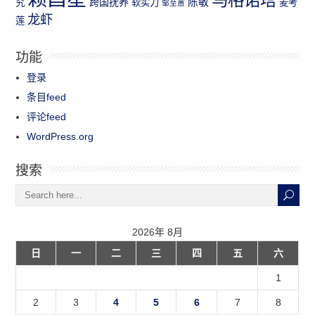
跨国抚养
陈敏
究
软实力
麦考
邹至蕙
龙虾
莲
功能
登录
条目feed
评论feed
WordPress.org
搜索
2026年 8月
日
一
二
三
四
五
六
1
2
3
4
5
6
7
8