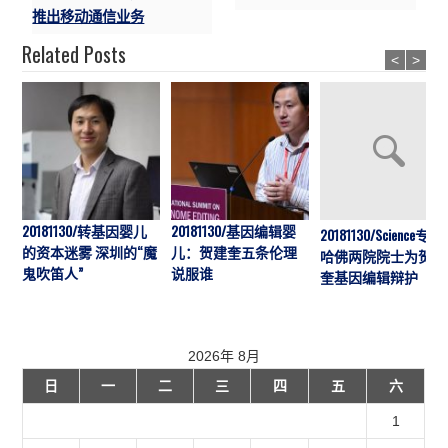
推出移动通信业务
Related Posts
<
>
20181130/转基因婴儿
20181130/基因编辑婴
20181130/Science专访:
的资本迷雾 深圳的“魔
儿：贺建奎五条伦理
哈佛两院院士为贺建
鬼吹笛人”
说服谁
奎基因编辑辩护
2026年 8月
日
一
二
三
四
五
六
1