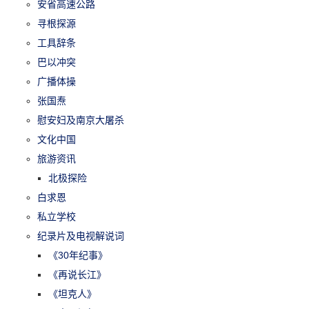
安省高速公路
寻根探源
工具辞条
巴以冲突
广播体操
张国焘
慰安妇及南京大屠杀
文化中国
旅游资讯
北极探险
白求恩
私立学校
纪录片及电视解说词
《30年纪事》
《再说长江》
《坦克人》