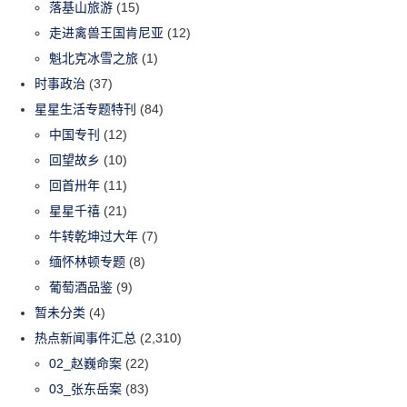
落基山旅游
(15)
走进禽兽王国肯尼亚
(12)
魁北克冰雪之旅
(1)
时事政治
(37)
星星生活专题特刊
(84)
中国专刊
(12)
回望故乡
(10)
回首卅年
(11)
星星千禧
(21)
牛转乾坤过大年
(7)
缅怀林顿专题
(8)
葡萄酒品鉴
(9)
暂未分类
(4)
热点新闻事件汇总
(2,310)
02_赵巍命案
(22)
03_张东岳案
(83)