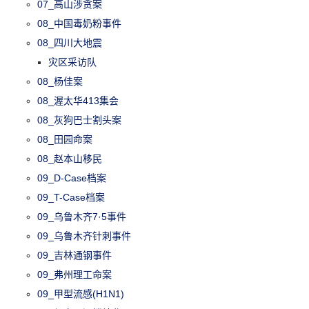
07_高山涉贪案
08_中国毒奶粉事件
08_四川大地震
灾区采访队
08_杨佳案
08_渥太华413集会
08_灰狗巴士割头案
08_田园命案
08_赵本山移民
09_D-Case档案
09_T-Case档案
09_乌鲁木齐7·5事件
09_乌鲁木齐针刺事件
09_吉林通钢事件
09_弗州理工命案
09_甲型流感(H1N1)