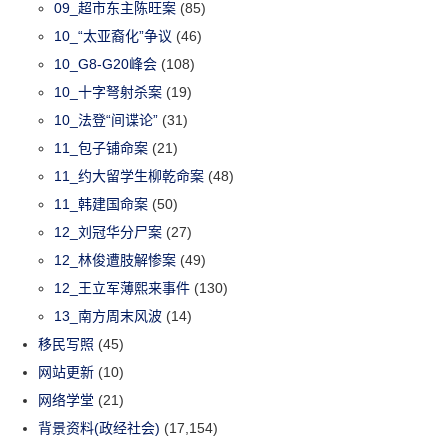
09_超市东主陈旺案
(85)
10_“太亚裔化”争议
(46)
10_G8-G20峰会
(108)
10_十字弩射杀案
(19)
10_法登“间谍论”
(31)
11_包子铺命案
(21)
11_约大留学生柳乾命案
(48)
11_韩建国命案
(50)
12_刘冠华分尸案
(27)
12_林俊遭肢解惨案
(49)
12_王立军薄熙来事件
(130)
13_南方周末风波
(14)
移民写照
(45)
网站更新
(10)
网络学堂
(21)
背景资料(政经社会)
(17,154)