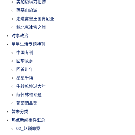
美加边境刀把游
落基山旅游
走进禽兽王国肯尼亚
魁北克冰雪之旅
时事政治
星星生活专题特刊
中国专刊
回望故乡
回首卅年
星星千禧
牛转乾坤过大年
缅怀林顿专题
葡萄酒品鉴
暂未分类
热点新闻事件汇总
02_赵巍命案