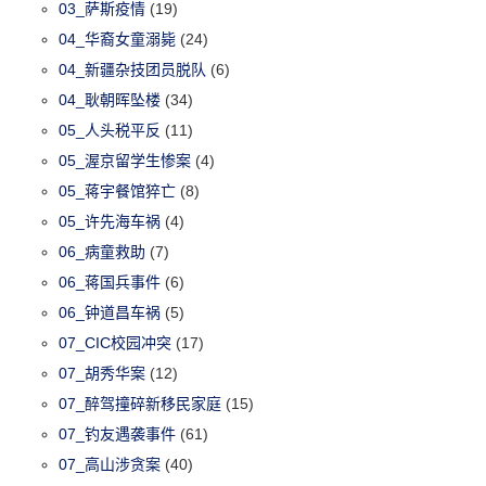
03_萨斯疫情
(19)
04_华裔女童溺毙
(24)
04_新疆杂技团员脱队
(6)
04_耿朝晖坠楼
(34)
05_人头税平反
(11)
05_渥京留学生惨案
(4)
05_蒋宇餐馆猝亡
(8)
05_许先海车祸
(4)
06_病童救助
(7)
06_蒋国兵事件
(6)
06_钟道昌车祸
(5)
07_CIC校园冲突
(17)
07_胡秀华案
(12)
07_醉驾撞碎新移民家庭
(15)
07_钓友遇袭事件
(61)
07_高山涉贪案
(40)