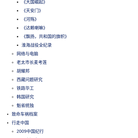
《大国崛起》
《天安门》
《河殇》
《达赖喇嘛》
《飘扬，共和国的旗帜》
淮海战役全纪录
网络与电脑
老太市长麦考莲
胡耀邦
西藏问题研究
铁路华工
韩国研究
魁省统独
致命车祸档案
行走中国
2009中国纪行