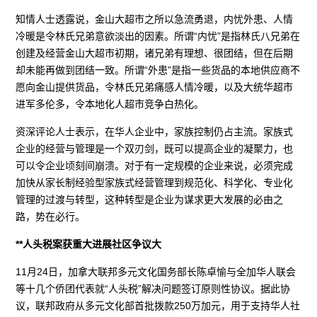
知情人士透露说，金山大超市之所以急流勇退，内忧外患、人情
冷暖是令林氏兄弟意欲淡出的因素。所谓“内忧”是指林氏八兄弟在
创建及经营金山大超市初期，诸兄弟有理想、很团结，但在后期
却未能再做到团结一致。所谓“外患”是指一些货品的本地供应商不
愿向金山提供货品，令林氏兄弟痛感人情冷暖，以及大统华超市
进军多伦多，令本地化人超市竞争白热化。
资深评论人士表示，在华人企业中，家族控制仍占主流。家族式
企业的经营与管理是一个双刃剑，既可以提高企业的凝聚力，也
可以令企业顷刻间崩溃。对于有一定规模的企业来说，必须完成
加快从家长制经验型家族式经营管理到规范化、科学化、专业化
管理的过渡与转型，这种转型是企业为谋求更大发展的必由之
路，势在必行。
**人头税案获重大进展社区争议大
11月24日，加拿大联邦多元文化国务部长陈卓愉与全加华人联会
等十几个侨团代表就“人头税”解决问题签订原则性协议。据此协
议，联邦政府从多元文化部首批拨款250万加元，用于支持华人社