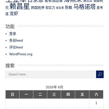
葡萄酒品鉴
薄瓜瓜
调查研
赖昌星
马格诺塔
跨国抚养
陈敏
究
软实力
麦考
邹至蕙
龙虾
莲
功能
登录
条目feed
评论feed
WordPress.org
搜索
2026年 8月
日
一
二
三
四
五
六
1