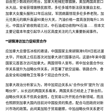
自由党少数政府的垮台，加拿大枪械犯罪猖獗，美加两国高官口
水大战，安省获增拨移民款项，多伦多城市新法获发展自主权，
加拿大女魔头服刑12年后出狱，军团病菌惊现多伦多养老院，加
元兑美元的飙升直逼90美分大关，汽油价格一度高涨到每升1.35
元，中国五矿欲收购诺兰达，中石油成功收购PK石油……但本文
主要记载本年度引起华人社区高度关注的几大重要新闻事件。
**胡锦涛访加力促经贸合作
应加拿大总督伍冰枝的邀请，中国国家主席胡锦涛9月8日抵达渥
太华，开始其上任后首次对加拿大进行国事访问。这是8年来中国
国家元首首次访问加拿大。两国领导人宣布，将中加全面合作伙
伴关系提升为战略伙伴关系，并签署了航空运输、铁路合作、食
品安全和动植物卫生等多个双边合作文件。
加拿大政治分析家认为，将中加双边关系从“合作伙伴”提升为“战
略伙伴”，从长远的两国关系看来，两国关系已经走上了新台阶。
战略伙伴关系不但具全面性，在贸易以外开拓合作新领域，而且
也照顾到加拿大国内目前对中国投资的焦虑，配合马田政府对新
兴市场的政策。此间美加陷于贸易磨擦，中加战略伙伴关系更可