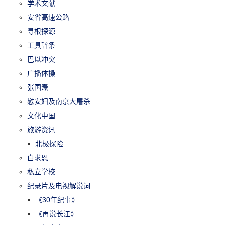
学术文献
安省高速公路
寻根探源
工具辞条
巴以冲突
广播体操
张国焘
慰安妇及南京大屠杀
文化中国
旅游资讯
北极探险
白求恩
私立学校
纪录片及电视解说词
《30年纪事》
《再说长江》