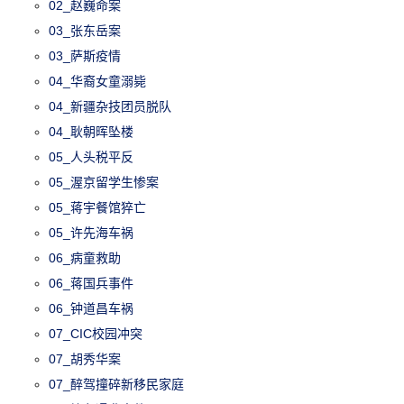
02_赵巍命案
03_张东岳案
03_萨斯疫情
04_华裔女童溺毙
04_新疆杂技团员脱队
04_耿朝晖坠楼
05_人头税平反
05_渥京留学生惨案
05_蒋宇餐馆猝亡
05_许先海车祸
06_病童救助
06_蒋国兵事件
06_钟道昌车祸
07_CIC校园冲突
07_胡秀华案
07_醉驾撞碎新移民家庭