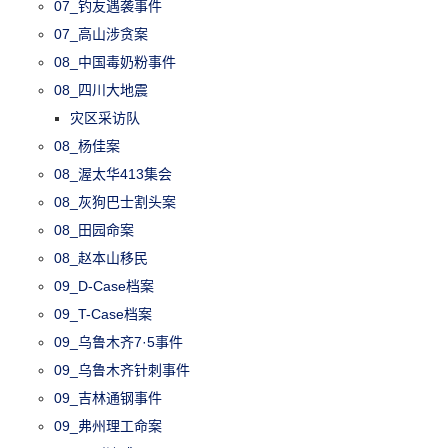
07_钓友遇袭事件
07_高山涉贪案
08_中国毒奶粉事件
08_四川大地震
灾区采访队
08_杨佳案
08_渥太华413集会
08_灰狗巴士割头案
08_田园命案
08_赵本山移民
09_D-Case档案
09_T-Case档案
09_乌鲁木齐7·5事件
09_乌鲁木齐针刺事件
09_吉林通钢事件
09_弗州理工命案