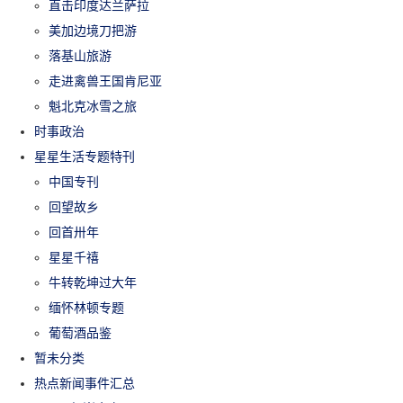
直击印度达兰萨拉
美加边境刀把游
落基山旅游
走进禽兽王国肯尼亚
魁北克冰雪之旅
时事政治
星星生活专题特刊
中国专刊
回望故乡
回首卅年
星星千禧
牛转乾坤过大年
缅怀林顿专题
葡萄酒品鉴
暂未分类
热点新闻事件汇总