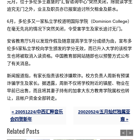
元月，位于多伦多士嘉堡的“汇智谘询中心”突然关闭，除就读学生
追究无门之外，业主及职员亦已报案追讨所欠租金及薪水。
6月，多伦多又一家私立学校道明国际学院（Dominion College）
在毫无先兆的情况下突然关闭，令受害学生及家长追讨无门。
安省教育厅5月以发现作假及随意提高学生学分成绩为由，宣布多
伦多5家私立学校向学生颁发的学分无效，而已升入大学的该校学
生也将被取消入读资格。中国教育部网站随即也以预警方式公布
了有关消息。
新闻报道指，有家长指责该校涉嫌欺诈。校方负责人周新有预谋
诈骗学生及家长。据透露，周新不仅将学校附近的镇屋、物业在
早前已出售，而且将其妻子持有的加拿大东方教育学院属权也转
让，且帐户资金全部转走。
« 20051224/中西汇粹音乐
20020524/五月灿烂独属亚
会四贺新年
裔 »
Related Posts
<
>