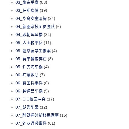
03_张东岳案
(83)
03_萨斯疫情
(19)
04_华裔女童溺毙
(24)
04_新疆杂技团员脱队
(6)
04_耿朝晖坠楼
(34)
05_人头税平反
(11)
05_渥京留学生惨案
(4)
05_蒋宇餐馆猝亡
(8)
05_许先海车祸
(4)
06_病童救助
(7)
06_蒋国兵事件
(6)
06_钟道昌车祸
(5)
07_CIC校园冲突
(17)
07_胡秀华案
(12)
07_醉驾撞碎新移民家庭
(15)
07_钓友遇袭事件
(61)