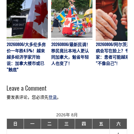
20260806/大多伦多房
20260806/最新民调！
20260806/阿尔茨海
价一年跌4.5%！越来
移民竟比本地人更认
病会写在脸上？专
越多经济学家开始
同加拿大，魁省年轻
家：患者可能越来越
说：加拿大楼市或已
人也变了！
“不像自己”！
“触底”
Leave a Comment
要发表评论，您必须先
登录
。
2026年 8月
日
一
二
三
四
五
六