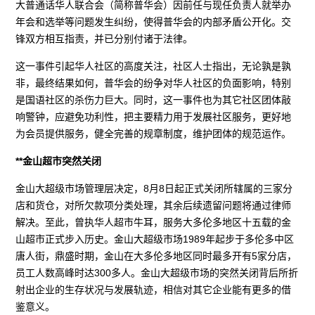
大普通话华人联合会（简称普华会）因前任与现任负责人就举办
年会和选举等问题发生纠纷，使得普华会的内部矛盾公开化。交
锋双方相互指责，并已分别付诸于法律。
这一事件引起华人社区的高度关注，社区人士指出，无论孰是孰
非，最终结果如何，普华会的纷争对华人社区的负面影响，特别
是国语社区的杀伤力巨大。同时，这一事件也为其它社区团体敲
响警钟，应避免功利性，把主要精力用于发展社区服务，更好地
为会员提供服务，健全完善的规章制度，维护团体的规范运作。
**金山超市突然关闭
金山大超级市场管理层决定，8月8日起正式关闭所辖属的三家分
店和货仓，对所欠款项分类处理，其余后续遗留问题将通过律师
解决。至此，曾执华人超市牛耳，服务大多伦多地区十五载的金
山超市正式步入历史。金山大超级市场1989年起步于多伦多中区
唐人街，鼎盛时期，金山在大多伦多地区同时最多开有5家分店，
员工人数高峰时达300多人。金山大超级市场的突然关闭背后所折
射出企业的生存状况与发展轨迹，相信对其它企业能有更多的借
鉴意义。