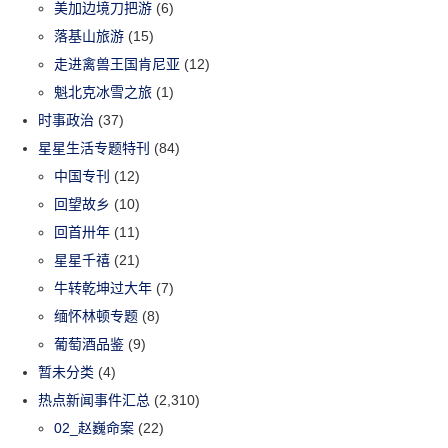
美加边境刀把游
(6)
落基山旅游
(15)
走进禽兽王国肯尼亚
(12)
魁北克冰雪之旅
(1)
时事政治
(37)
星星生活专题特刊
(84)
中国专刊
(12)
回望故乡
(10)
回首卅年
(11)
星星千禧
(21)
牛转乾坤过大年
(7)
缅怀林顿专题
(8)
葡萄酒品鉴
(9)
暂未分类
(4)
热点新闻事件汇总
(2,310)
02_赵巍命案
(22)