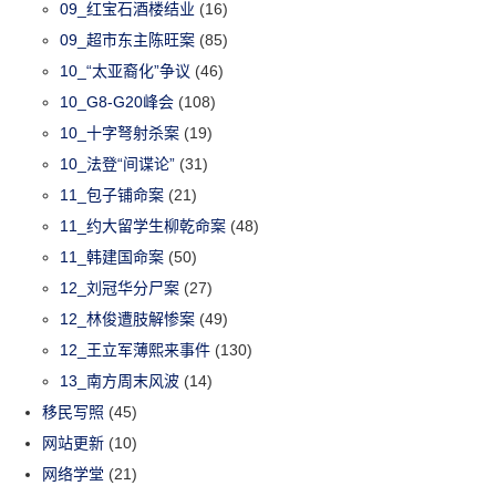
09_红宝石酒楼结业
(16)
09_超市东主陈旺案
(85)
10_“太亚裔化”争议
(46)
10_G8-G20峰会
(108)
10_十字弩射杀案
(19)
10_法登“间谍论”
(31)
11_包子铺命案
(21)
11_约大留学生柳乾命案
(48)
11_韩建国命案
(50)
12_刘冠华分尸案
(27)
12_林俊遭肢解惨案
(49)
12_王立军薄熙来事件
(130)
13_南方周末风波
(14)
移民写照
(45)
网站更新
(10)
网络学堂
(21)