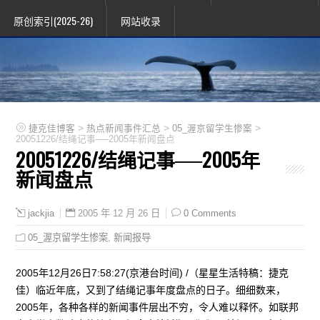
原创索引(2025-26)
网站收录
>
>
>
捷克佳博客
热点新闻事件汇总
05_渥京留学生惨案
20051226/结绳记事──2005年新闻盘点
20051226/结绳记事──2005年
新闻盘点
2005 年 12 月 26 日
0 Comments
jackjia
05_渥京留学生惨案
,
新闻报导
2005年12月26日7:58:27(京港台时间) /（星星生活特稿：捷克
佳）临近年底，又到了结绳记事年度盘点的日子。细细数来，
2005年，各种各样的新闻事件层出不穷，令人难以释怀。如联邦