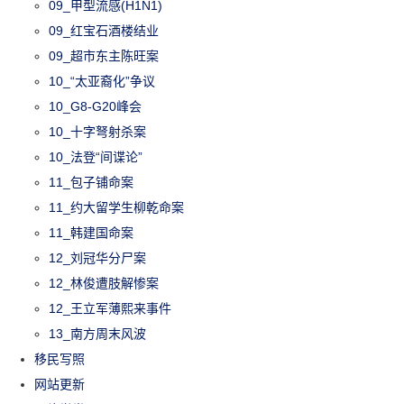
09_甲型流感(H1N1)
09_红宝石酒楼结业
09_超市东主陈旺案
10_“太亚裔化”争议
10_G8-G20峰会
10_十字弩射杀案
10_法登“间谍论”
11_包子铺命案
11_约大留学生柳乾命案
11_韩建国命案
12_刘冠华分尸案
12_林俊遭肢解惨案
12_王立军薄熙来事件
13_南方周末风波
移民写照
网站更新