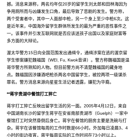
撼。消息来源称，两名均年仅20岁的留学生刘太郎和田林海因为
争用厕所而与凶嫌发生口角，最后导致了悲剧的发生。警方称，
两个受害者中，其中一人面部中枪，另一个身上至少中枪6次。这
是近年来，中国海外留学生群体所发生的最为严重的恶性事件之
一。该事件并引发互联网就是否应该送孩子出国以及家庭财富等
多方面的大辩论。
渥太华警方15日向全国范围发出通缉令，通缉涉案在逃的渥京留
学生惨案嫌犯魏福国（WEI, Fu, Kwok音译）。警方称魏福国是温
哥华警方所熟知的人物。但目前警方尚不清楚魏福国的藏身地
点。魏福国因涉嫌酒吧枪杀两名中国留学生，被控两项一级谋杀
罪名。警方消息来源向星星生活记者透露，嫌犯为华裔。
**蒋宇贵湖中餐馆打工猝亡
蒋宇打工猝亡反映出留学生活的另一面。2005年4月12日，来自
中国湖南长沙的留学生蒋宇在安省南部贵湖市（Guelph）一家中
餐馆打工时突然昏倒后身亡。蒋宇在餐馆的厨房主要是洗碗与打
杂。蒋宇在该餐馆每周的工作时数是66小时。外加每日凌晨3、4
小时的街边夜宵，蒋宇每周实际的工作时间在73小时以上。