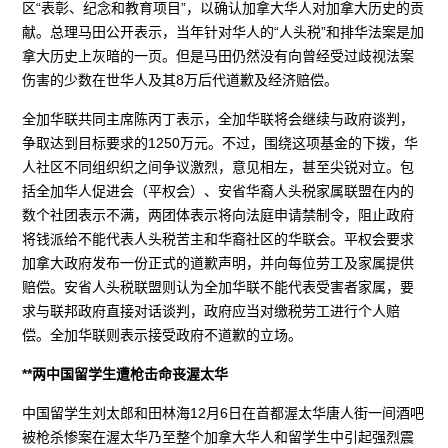
区“表彰、纪念和教育项目”，以确认加拿大华人对加拿大历史的贡
献。总理马田公开表示，当年针对华人的“人头税”和排华法案是加
拿大历史上灰暗的一页。但是马田仍然没有向曾经受过歧视法案
伤害的少数在世华人及其8万后代道歉及经济赔偿。
全加华联共同主席陈丙丁表示，全加华联将会继续与政府谈判，
争取达到目标要求的1250万元。不过，围绕这项基金的下拨，华
人社区不同组织织之间争议激烈，意见相左，甚至尖锐对立。包
括全加华人促进会（平权会）、安省华裔人头税家属联盟在内的
数个社团表示不满，两团体表示将向法庭申请禁制令，阻止政府
将钱派给不能代表人头税苦主和华裔社区的华联会。平权会要求
加拿大政府发布一份正式的道歉声明，并向每位劳工及家属提供
赔偿。安省人头税联盟则认为全加华联不能代表受害者家属，要
求与联邦政府直接对话谈判，政府应当对缴税劳工进行个人赔
偿。全加华联则表示接受政府不道歉的立场。
**两中国留学生遭枪击命丧渥太华
中国留学生刘太郎和田林海12月6日在首都渥太华唐人街一间酒吧
被枪杀惨案在渥太华乃至整个加拿大华人和留学生中引起强烈震