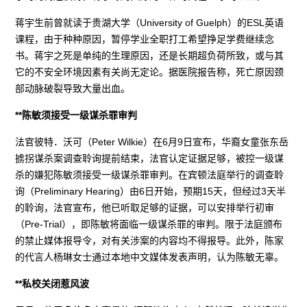
蒋宇生前曾就读于贵湖大学（University of Guelph）的ESL英语
课程，由于种种原因，暂停学业全职打工希望挣足学费继续念
书。蒋宇之死是单纯的生理原因，还是长期超负荷所致，或与其
它的不安全环境因素有关尚无定论。据医院报告称，死亡原因颈
部动脉破裂导致大量出血。
**陈敏须接受一级谋杀罪审判
法官彼特．沃可（Peter Wilkie）在6月9日宣布，华裔女童张东岳
掳拐谋杀案调查聆询提前结束，法官认定证据足够，被控一级谋
杀的嫌犯陈敏须接受一级谋杀罪审判。在宾顿法庭举行的调查聆
询（Preliminary Hearing）由6日开始，预期15天，但经过3天半
的聆询，法官宣布，他已听取足够的证据，可以安排举行初审
（Pre-Trial），即陈敏将面临一级谋杀罪的审判。限于法庭颁布
的禁止媒体报导令，对有关涉案的内容均不得报导。此外，陈家
的代言人杨琳女士通过本地中文媒体发表声明，认为陈敏无辜。
**私校关闭惹风波