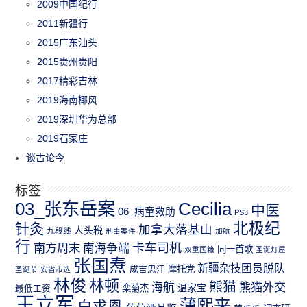
2009中国纪行
2011新疆行
2015广东汕头
2015贵州贵阳
2017精彩吉林
2019海南椰风
2019深圳华为总部
2019石家庄
谈古论今
标签
03_张东岳案
Cecilia
中医
06_病童救助
PS3
北极纪
针灸
加拿大落基山
人头税
九段线
刑事案件
加航
行
南方周末
卡车司机
南海争端
同一首歌
双重国籍
圣诞灯屋
张国焘
新疆杂技团员脱队
成吉思汗
摩托党
圣诞节
安省市选
林俊
林顿
熊猫
熊猫外交
海航
温家宝
最低工资
栾菊杰
王立军
薄熙来
白求恩