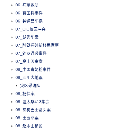
06_病童救助
06_蒋国兵事件
06_钟道昌车祸
07_CIC校园冲突
07_胡秀华案
07_醉驾撞碎新移民家庭
07_钓友遇袭事件
07_高山涉贪案
08_中国毒奶粉事件
08_四川大地震
灾区采访队
08_杨佳案
08_渥太华413集会
08_灰狗巴士割头案
08_田园命案
08_赵本山移民