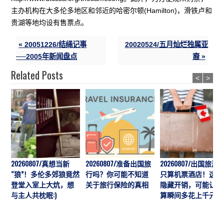
主办机构在大多伦多地区和邻近的哈密尔顿(Hamilton)，滑铁卢和
贵湖等地均设有售票点。
« 20051226/结绳记事
20020524/五月灿烂独属亚
──2005年新闻盘点
裔 »
Related Posts
<
>
20260807/真想当新
20260807/准备出国旅
20260807/出国旅游
“狼”！多伦多郊狼竟然
行吗？你可能不知道
只算机票酒店！这7
登堂入室上大炕，想
关于旅行保险的真相
隐藏开销，可能让预
与主人共枕眠:)
算瞬间多花上千元