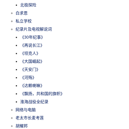
北极探险
白求恩
私立学校
纪录片及电视解说词
《30年纪事》
《再说长江》
《坦克人》
《大国崛起》
《天安门》
《河殇》
《达赖喇嘛》
《飘扬，共和国的旗帜》
淮海战役全纪录
网络与电脑
老太市长麦考莲
胡耀邦