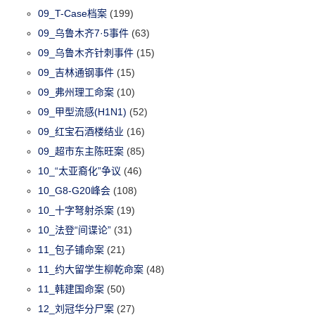
09_T-Case档案
(199)
09_乌鲁木齐7·5事件
(63)
09_乌鲁木齐针刺事件
(15)
09_吉林通钢事件
(15)
09_弗州理工命案
(10)
09_甲型流感(H1N1)
(52)
09_红宝石酒楼结业
(16)
09_超市东主陈旺案
(85)
10_“太亚裔化”争议
(46)
10_G8-G20峰会
(108)
10_十字弩射杀案
(19)
10_法登“间谍论”
(31)
11_包子铺命案
(21)
11_约大留学生柳乾命案
(48)
11_韩建国命案
(50)
12_刘冠华分尸案
(27)