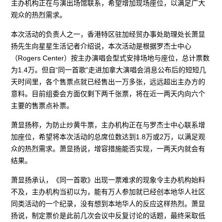
主办机构正在与演出场馆联系，希望增加现场座位，以满足广大
观众的热烈需求。
本次活动的负责人之一，香港特区驻加经贸办事处助理处长萧显
扬先生向星星生活记者介绍说，本次活动是根据罗杰士中心
（Rogers Center）按主办演唱会型式安排场地与座位，总计票数
为1.4万。但自“同一首歌”走进加拿大演唱会消息公布后的短短几
天时间里，各个售票点就已经售出一万多张，远远超出主办方的
意料。目前组委会方面仅剩下两千张票，将在近一两天内向六个
主要的售票点补票。
萧显扬称，为防止炒黄牛票，主办机构正在与罗杰士中心联系增
加座位，希望将本次活动的总席位数达到1.8万或2万，以满足观
众的热烈需求。萧显扬说，增容措施能否实现，一两天内就会有
结果。
萧显扬承认，《同一首歌》出现一票难求的现象令主办机构始料
不及，主办机构当初以为，能有万人参加就已经创本地华人社区
同类活动的一个纪录，没有想到本地华人的反应这样热烈。萧显
扬说，制定票价是此前几次会议中反复讨论的话题，最终采取低