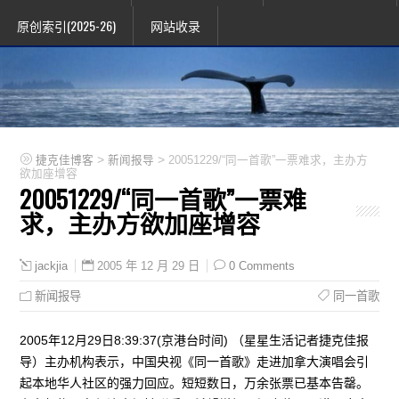
原创索引(2025-26)
网站收录
>
>
捷克佳博客
新闻报导
20051229/“同一首歌”一票难求，主办方
欲加座增容
20051229/“同一首歌”一票难
求，主办方欲加座增容
2005 年 12 月 29 日
0 Comments
jackjia
新闻报导
同一首歌
2005年12月29日8:39:37(京港台时间) （星星生活记者捷克佳报
导）主办机构表示，中国央视《同一首歌》走进加拿大演唱会引
起本地华人社区的强力回应。短短数日，万余张票已基本告罄。