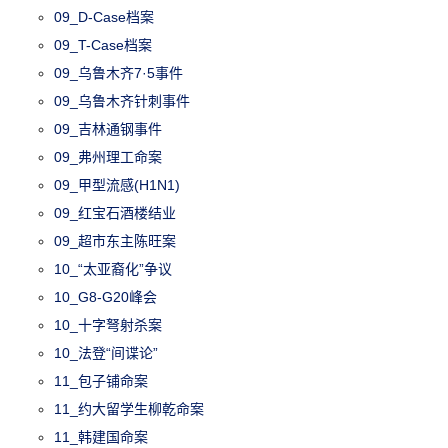
09_D-Case档案
09_T-Case档案
09_乌鲁木齐7·5事件
09_乌鲁木齐针刺事件
09_吉林通钢事件
09_弗州理工命案
09_甲型流感(H1N1)
09_红宝石酒楼结业
09_超市东主陈旺案
10_“太亚裔化”争议
10_G8-G20峰会
10_十字弩射杀案
10_法登“间谍论”
11_包子铺命案
11_约大留学生柳乾命案
11_韩建国命案