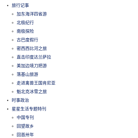
旅行记事
加东海洋四省游
北极纪行
南极探险
古巴度假行
密西西比河之旅
直击印度达兰萨拉
美加边境刀把游
落基山旅游
走进禽兽王国肯尼亚
魁北克冰雪之旅
时事政治
星星生活专题特刊
中国专刊
回望故乡
回首卅年