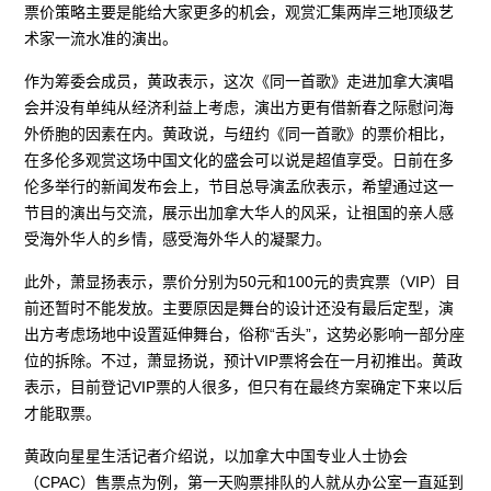
票价策略主要是能给大家更多的机会，观赏汇集两岸三地顶级艺
术家一流水准的演出。
作为筹委会成员，黄政表示，这次《同一首歌》走进加拿大演唱
会并没有单纯从经济利益上考虑，演出方更有借新春之际慰问海
外侨胞的因素在内。黄政说，与纽约《同一首歌》的票价相比，
在多伦多观赏这场中国文化的盛会可以说是超值享受。日前在多
伦多举行的新闻发布会上，节目总导演孟欣表示，希望通过这一
节目的演出与交流，展示出加拿大华人的风采，让祖国的亲人感
受海外华人的乡情，感受海外华人的凝聚力。
此外，萧显扬表示，票价分别为50元和100元的贵宾票（VIP）目
前还暂时不能发放。主要原因是舞台的设计还没有最后定型，演
出方考虑场地中设置延伸舞台，俗称“舌头”，这势必影响一部分座
位的拆除。不过，萧显扬说，预计VIP票将会在一月初推出。黄政
表示，目前登记VIP票的人很多，但只有在最终方案确定下来以后
才能取票。
黄政向星星生活记者介绍说，以加拿大中国专业人士协会
（CPAC）售票点为例，第一天购票排队的人就从办公室一直延到