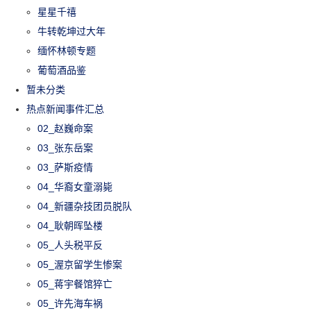
星星千禧
牛转乾坤过大年
缅怀林顿专题
葡萄酒品鉴
暂未分类
热点新闻事件汇总
02_赵巍命案
03_张东岳案
03_萨斯疫情
04_华裔女童溺毙
04_新疆杂技团员脱队
04_耿朝晖坠楼
05_人头税平反
05_渥京留学生惨案
05_蒋宇餐馆猝亡
05_许先海车祸