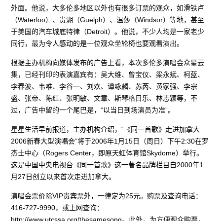
外面。他说，大多伦多地区以外也有很多订票的观众，如滑铁卢
（Waterloo）、贵湖（Guelph）、温莎（Windsor）等地，甚至
于美国的汽车城底特律（Detroit）。他说，不少人均是一家老少
同行，最为令人感动的是一位观众坐轮椅也要观看演出。
根据主办机构向媒体发布的广告上看，本次多伦多演唱会众星云
集，已经刊印的表演嘉宾有：吴大维、曾宝仪、梁永斌、柯蓝、
李春波、韦唯、李谷一、刘欢、谭咏麟、苏芮、黄家强、李宗
盛、张帝、陈红、张明敏、文章、斯琴格日乐、林志颖等，不
过，广告中留的一个尾巴是，“以当日到场演员为准”。
星星生活早前报道，主办机构介绍，“《同一首歌》走进加拿大
2006新春大型演唱会”将于2006年1月15日（周日）下午2:30在罗
杰士中心（Rogers Center，即原天虹体育馆Skydome）举行。
这是中国中央电视台《同一首歌》这一著名品牌栏目自2000年1
月27日创立以来首次走进加拿大。
演唱会票价除VIP贵宾票外，一律定为25元。购票及查询电话：
416-727-9990，或上网查询：
http://www.utcssa.org/thesamesong。此外，为方便观众购票，