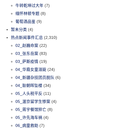
牛转乾坤过大年
(7)
缅怀林顿专题
(8)
葡萄酒品鉴
(9)
暂未分类
(4)
热点新闻事件汇总
(2,310)
02_赵巍命案
(22)
03_张东岳案
(83)
03_萨斯疫情
(19)
04_华裔女童溺毙
(24)
04_新疆杂技团员脱队
(6)
04_耿朝晖坠楼
(34)
05_人头税平反
(11)
05_渥京留学生惨案
(4)
05_蒋宇餐馆猝亡
(8)
05_许先海车祸
(4)
06_病童救助
(7)