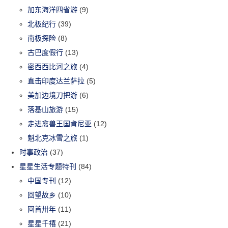
加东海洋四省游
(9)
北极纪行
(39)
南极探险
(8)
古巴度假行
(13)
密西西比河之旅
(4)
直击印度达兰萨拉
(5)
美加边境刀把游
(6)
落基山旅游
(15)
走进禽兽王国肯尼亚
(12)
魁北克冰雪之旅
(1)
时事政治
(37)
星星生活专题特刊
(84)
中国专刊
(12)
回望故乡
(10)
回首卅年
(11)
星星千禧
(21)