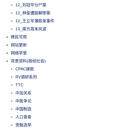
12_刘冠华分尸案
12_林俊遭肢解惨案
12_王立军薄熙来事件
13_南方周末风波
移民写照
网站更新
网络学堂
背景资料(政经社会)
CPAC拨款
RV调研系列
TTC
中加关系
中医争论
中国制造
人口普查
党魁选举