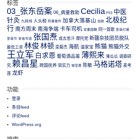
标签
03_张东岳案
Cecilia
中医
06_病童救助
PS3
北极纪
针灸
加拿大落基山
人头税
九段线
刑事案件
加航
行
南方周末
卡车司机
南海争端
同一首歌
双重国籍
圣诞灯屋
张国焘
新疆杂技团员脱队
成吉思汗
摩托党
圣诞节
安省市选
林俊
林顿
熊猫
熊猫外交
海航
温家宝
最低工资
栾菊杰
王立军
薄熙来
白求恩
葡萄酒品鉴
薄瓜瓜
调查研
赖昌星
马格诺塔
跨国抚养
陈敏
究
软实力
麦考
邹至蕙
龙虾
莲
功能
登录
条目feed
评论feed
WordPress.org
搜索