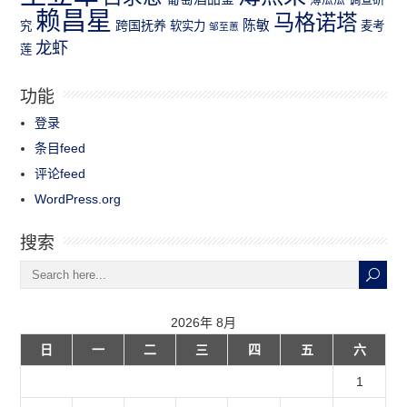
赖昌星
马格诺塔
跨国抚养
陈敏
究
软实力
麦考
邹至蕙
龙虾
莲
功能
登录
条目feed
评论feed
WordPress.org
搜索
2026年 8月
日
一
二
三
四
五
六
1