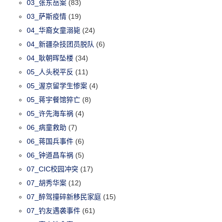
03_张东岳案
(83)
03_萨斯疫情
(19)
04_华裔女童溺毙
(24)
04_新疆杂技团员脱队
(6)
04_耿朝晖坠楼
(34)
05_人头税平反
(11)
05_渥京留学生惨案
(4)
05_蒋宇餐馆猝亡
(8)
05_许先海车祸
(4)
06_病童救助
(7)
06_蒋国兵事件
(6)
06_钟道昌车祸
(5)
07_CIC校园冲突
(17)
07_胡秀华案
(12)
07_醉驾撞碎新移民家庭
(15)
07_钓友遇袭事件
(61)