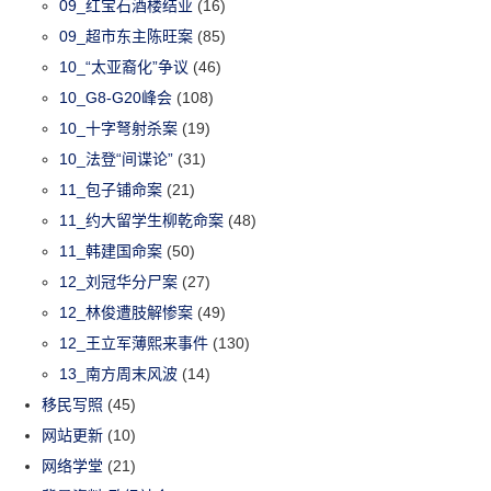
09_红宝石酒楼结业
(16)
09_超市东主陈旺案
(85)
10_“太亚裔化”争议
(46)
10_G8-G20峰会
(108)
10_十字弩射杀案
(19)
10_法登“间谍论”
(31)
11_包子铺命案
(21)
11_约大留学生柳乾命案
(48)
11_韩建国命案
(50)
12_刘冠华分尸案
(27)
12_林俊遭肢解惨案
(49)
12_王立军薄熙来事件
(130)
13_南方周末风波
(14)
移民写照
(45)
网站更新
(10)
网络学堂
(21)