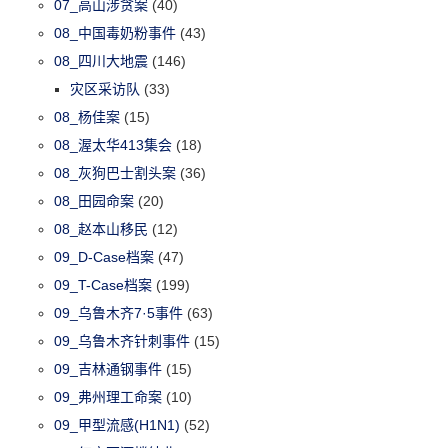
07_高山涉贪案
(40)
08_中国毒奶粉事件
(43)
08_四川大地震
(146)
灾区采访队
(33)
08_杨佳案
(15)
08_渥太华413集会
(18)
08_灰狗巴士割头案
(36)
08_田园命案
(20)
08_赵本山移民
(12)
09_D-Case档案
(47)
09_T-Case档案
(199)
09_乌鲁木齐7·5事件
(63)
09_乌鲁木齐针刺事件
(15)
09_吉林通钢事件
(15)
09_弗州理工命案
(10)
09_甲型流感(H1N1)
(52)