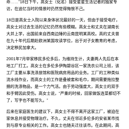
命……”18日下午，高女士（化名）接受星星生活记者的独家专
访，在追忆当时的情景时仍然觉得悔恨不己。
18日是高女士入院以来身体状况最好的一天，但由于接受电疗，
高女士对过去生活的记忆仍然有些模糊。高女士和丈夫在湖南长
大并上学，出国前来自西南边陲的云南昆明某高校。高的丈夫曾
在九十年代后期赴欧洲某国攻读学位，出于对子女教育的考虑，
决定移民加拿大。
2001年7月举家移民多伦多后，为维持生计，夫妻两人先后在本
地工厂打工。高女士在多伦多伊陶碧谷区一家洗衣公司上班，该
工厂主要从事洗涤旅馆和医院病房用品的业务。工厂的工种类似
流水线作业，而高女士的工作是叠被套和毛巾，期间需要拖拉整
捆的洗涤物品，是一个力气活。由于劳动强度大，高女士的双手
和手臂因此受伤。高女士说，“严重的时候，回家做饭连菜都切不
了，写字也不能写久。”
后来在家庭医生的建议下，高女士不得不离开这家工厂，被迫在
家休息并接受物理治疗。不久，丈夫在邻近多伦多的安省某市找
到与原专业相关的工作。高女士也随夫迁往该市。在此期间，高