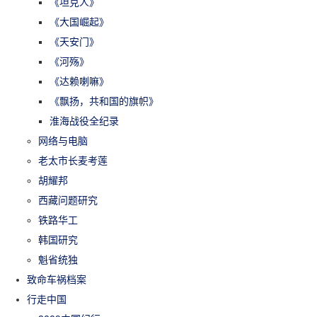
《坦克人》
《大国崛起》
《天安门》
《河殇》
《达赖喇嘛》
《飘扬，共和国的旗帜》
淮海战役全纪录
网络与电脑
老太市长麦考莲
胡耀邦
西藏问题研究
铁路华工
韩国研究
魁省统独
致命车祸档案
行走中国