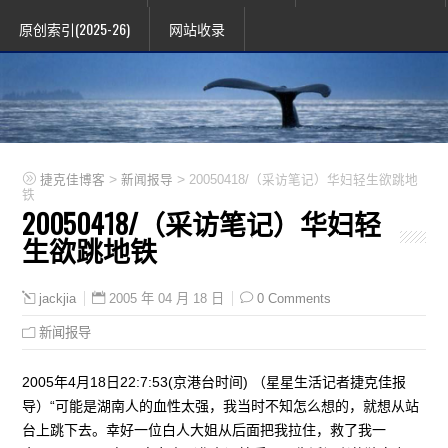
原创索引(2025-26)
网站收录
>
>
捷克佳博客
新闻报导
20050418/（采访笔记）华妇轻生欲跳地
铁
20050418/（采访笔记）华妇轻
生欲跳地铁
2005 年 04 月 18 日
0 Comments
jackjia
新闻报导
2005年4月18日22:7:53(京港台时间) （星星生活记者捷克佳报
导）“可能是湖南人的血性太强，我当时不知怎么想的，就想从站
台上跳下去。幸好一位白人大姐从后面把我拉住，救了我一