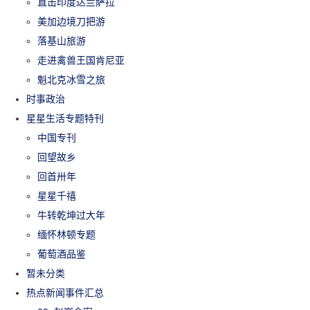
直击印度达兰萨拉
美加边境刀把游
落基山旅游
走进禽兽王国肯尼亚
魁北克冰雪之旅
时事政治
星星生活专题特刊
中国专刊
回望故乡
回首卅年
星星千禧
牛转乾坤过大年
缅怀林顿专题
葡萄酒品鉴
暂未分类
热点新闻事件汇总