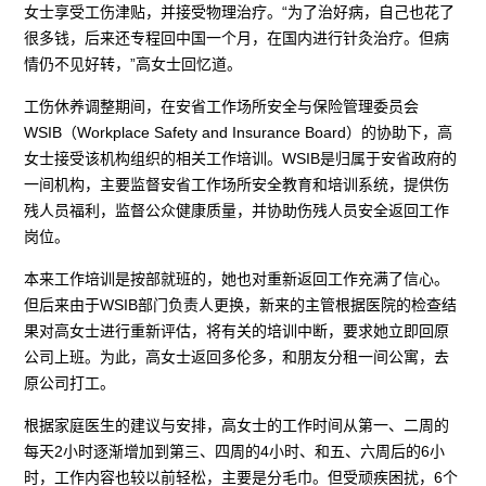
女士享受工伤津贴，并接受物理治疗。“为了治好病，自己也花了
很多钱，后来还专程回中国一个月，在国内进行针灸治疗。但病
情仍不见好转，”高女士回忆道。
工伤休养调整期间，在安省工作场所安全与保险管理委员会
WSIB（Workplace Safety and Insurance Board）的协助下，高
女士接受该机构组织的相关工作培训。WSIB是归属于安省政府的
一间机构，主要监督安省工作场所安全教育和培训系统，提供伤
残人员福利，监督公众健康质量，并协助伤残人员安全返回工作
岗位。
本来工作培训是按部就班的，她也对重新返回工作充满了信心。
但后来由于WSIB部门负责人更换，新来的主管根据医院的检查结
果对高女士进行重新评估，将有关的培训中断，要求她立即回原
公司上班。为此，高女士返回多伦多，和朋友分租一间公寓，去
原公司打工。
根据家庭医生的建议与安排，高女士的工作时间从第一、二周的
每天2小时逐渐增加到第三、四周的4小时、和五、六周后的6小
时，工作内容也较以前轻松，主要是分毛巾。但受顽疾困扰，6个