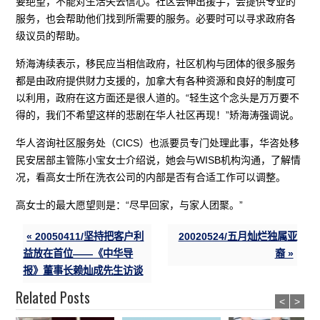
要绝望，不能对生活失去信心。社区会伸出援手，会提供专业的
服务，也会帮助他们找到所需要的服务。必要时可以寻求政府各
级议员的帮助。
矫海涛续表示，移民应当相信政府，社区机构与团体的很多服务
都是由政府提供财力支援的，加拿大有各种资源和良好的制度可
以利用，政府在这方面还是很人道的。“轻生这个念头是万万要不
得的，我们不希望这样的悲剧在华人社区再现！”矫海涛强调说。
华人咨询社区服务处（CICS）也派要员专门处理此事，华咨处移
民安居部主管陈小宝女士介绍说，她会与WISB机构沟通，了解情
况，看高女士所在洗衣公司的内部是否有合适工作可以调整。
高女士的最大愿望则是：“尽早回家，与家人团聚。”
« 20050411/坚持把客户利
20020524/五月灿烂独属亚
益放在首位——《中华导
裔 »
报》董事长赖灿成先生访谈
Related Posts
<
>