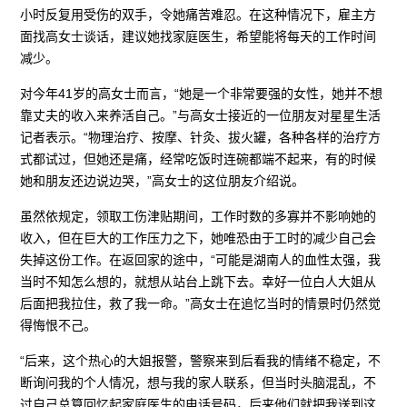
小时反复用受伤的双手，令她痛苦难忍。在这种情况下，雇主方
面找高女士谈话，建议她找家庭医生，希望能将每天的工作时间
减少。
对今年41岁的高女士而言，“她是一个非常要强的女性，她并不想
靠丈夫的收入来养活自己。”与高女士接近的一位朋友对星星生活
记者表示。“物理治疗、按摩、针灸、拔火罐，各种各样的治疗方
式都试过，但她还是痛，经常吃饭时连碗都端不起来，有的时候
她和朋友还边说边哭，”高女士的这位朋友介绍说。
虽然依规定，领取工伤津贴期间，工作时数的多寡并不影响她的
收入，但在巨大的工作压力之下，她唯恐由于工时的减少自己会
失掉这份工作。在返回家的途中，“可能是湖南人的血性太强，我
当时不知怎么想的，就想从站台上跳下去。幸好一位白人大姐从
后面把我拉住，救了我一命。”高女士在追忆当时的情景时仍然觉
得悔恨不己。
“后来，这个热心的大姐报警，警察来到后看我的情绪不稳定，不
断询问我的个人情况，想与我的家人联系，但当时头脑混乱，不
过自己总算回忆起家庭医生的电话号码，后来他们就把我送到这