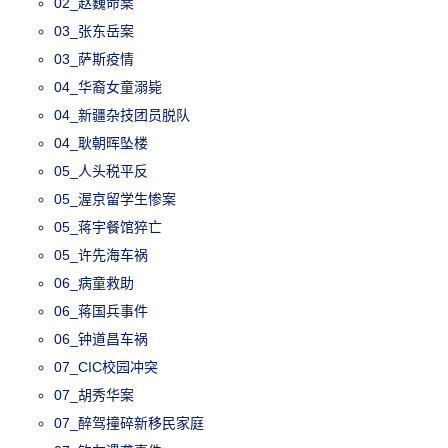
02_赵巍命案
03_张东岳案
03_萨斯疫情
04_华裔女童溺毙
04_新疆杂技团员脱队
04_耿朝晖坠楼
05_人头税平反
05_渥京留学生惨案
05_蒋宇餐馆猝亡
05_许先海车祸
06_病童救助
06_蒋国兵事件
06_钟道昌车祸
07_CIC校园冲突
07_胡秀华案
07_醉驾撞碎新移民家庭