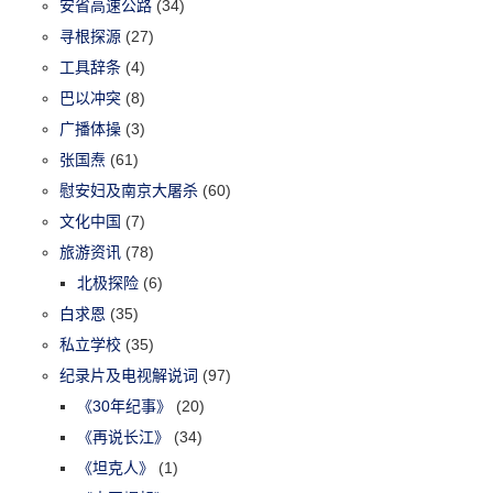
安省高速公路
(34)
寻根探源
(27)
工具辞条
(4)
巴以冲突
(8)
广播体操
(3)
张国焘
(61)
慰安妇及南京大屠杀
(60)
文化中国
(7)
旅游资讯
(78)
北极探险
(6)
白求恩
(35)
私立学校
(35)
纪录片及电视解说词
(97)
《30年纪事》
(20)
《再说长江》
(34)
《坦克人》
(1)