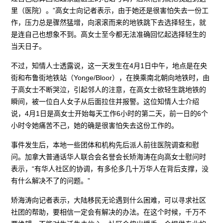
里（医院）。”高女士向记者表示，由于她还是很害怕失去一份工
作，压力总是骤然猛增，向滚滚而来的地铁跳下去选择轻生，就
是连自己也想象不到。高女士至今都无法准确回忆起选择轻生的
当天日子。
不过，知情人士透露说，这一天发生在4月1日中午，地点是在央
街和布鲁街地铁站（Yonge/Bloor），在换乘南北朝向地铁时，由
于高女士不断哭泣，引起邻人的注意，在高女士欲轻生跳地铁的
瞬间，被一位白人女子从后面拉住并报警。这位知情人士介绍
说，4月1日是高女士开始每天工作6小时的第二天，前一日的6个
小时令她痛苦不己，她的确是很害怕失去这份工作的。
事件发生后，本地一些团体和机构先后派人前往医院调查和慰
问。加拿大普通话华人联合会名誉会长矫海涛在向高女士慰问时
表示，“有华人社区的协调，有多伦多几十万华人在背后支撑，没
有什么解决不了的问题。”
矫海涛向记者表示，大陆移民无论遇到什么困难，可以寻求社区
社团的帮助，要相信一定会有解决的办法。在这个时候，千万不