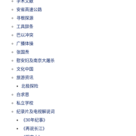
学术文献
安省高速公路
寻根探源
工具辞条
巴以冲突
广播体操
张国焘
慰安妇及南京大屠杀
文化中国
旅游资讯
北极探险
白求恩
私立学校
纪录片及电视解说词
《30年纪事》
《再说长江》