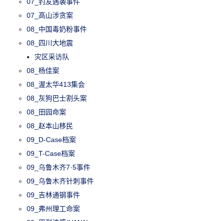
07_钓友遇袭事件
07_高山涉贪案
08_中国毒奶粉事件
08_四川大地震
灾区采访队
08_杨佳案
08_渥太华413集会
08_灰狗巴士割头案
08_田园命案
08_赵本山移民
09_D-Case档案
09_T-Case档案
09_乌鲁木齐7·5事件
09_乌鲁木齐针刺事件
09_吉林通钢事件
09_弗州理工命案