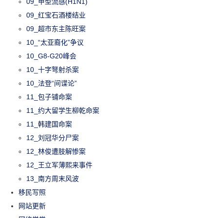
09_甲型流感(H1N1)
09_红宝石酒楼结业
09_超市东主陈旺案
10_“太亚裔化”争议
10_G8-G20峰会
10_十字弩射杀案
10_法登“间谍论”
11_包子铺命案
11_约大留学生柳乾命案
11_韩建国命案
12_刘冠华分尸案
12_林俊遭肢解惨案
12_王立军薄熙来事件
13_南方周末风波
移民写照
网站更新