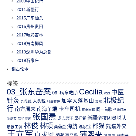
2009中国纪行
2011新疆行
2015广东汕头
2015贵州贵阳
2017精彩吉林
2019海南椰风
2019深圳华为总部
2019石家庄
谈古论今
标签
03_张东岳案
Cecilia
中医
06_病童救助
PS3
北极纪
针灸
加拿大落基山
人头税
九段线
刑事案件
加航
行
南方周末
卡车司机
南海争端
同一首歌
双重国籍
圣诞灯屋
张国焘
新疆杂技团员脱队
成吉思汗
摩托党
圣诞节
安省市选
林俊
林顿
熊猫
熊猫外交
海航
温家宝
最低工资
栾菊杰
王立军
薄熙来
白求恩
葡萄酒品鉴
薄瓜瓜
调查研