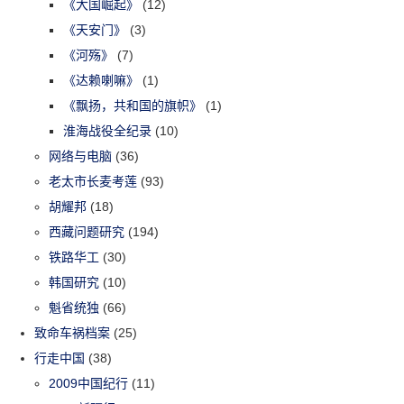
《大国崛起》
(12)
《天安门》
(3)
《河殇》
(7)
《达赖喇嘛》
(1)
《飘扬，共和国的旗帜》
(1)
淮海战役全纪录
(10)
网络与电脑
(36)
老太市长麦考莲
(93)
胡耀邦
(18)
西藏问题研究
(194)
铁路华工
(30)
韩国研究
(10)
魁省统独
(66)
致命车祸档案
(25)
行走中国
(38)
2009中国纪行
(11)