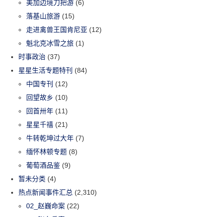
美加边境刀把游
(6)
落基山旅游
(15)
走进禽兽王国肯尼亚
(12)
魁北克冰雪之旅
(1)
时事政治
(37)
星星生活专题特刊
(84)
中国专刊
(12)
回望故乡
(10)
回首卅年
(11)
星星千禧
(21)
牛转乾坤过大年
(7)
缅怀林顿专题
(8)
葡萄酒品鉴
(9)
暂未分类
(4)
热点新闻事件汇总
(2,310)
02_赵巍命案
(22)