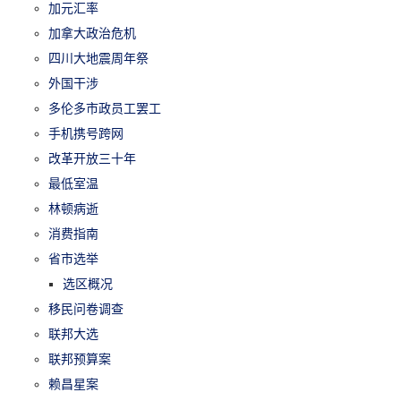
加元汇率
加拿大政治危机
四川大地震周年祭
外国干涉
多伦多市政员工罢工
手机携号跨网
改革开放三十年
最低室温
林顿病逝
消费指南
省市选举
选区概况
移民问卷调查
联邦大选
联邦预算案
赖昌星案