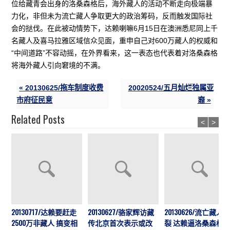
位给藏青会出身的洛桑森格后，海外藏人的活动不断走向极端暴
力化，非但未为流亡藏人争取更大的政治筹码，反而触发国际社
会的挞伐。在此被动情势下，达赖喇嘛6月15日在澳洲悉尼同上千
名藏人及喜马拉雅区域信众见面，重申自己对600万藏人的权威和
“中间道路”不容动摇，在外界看来，这一表态也代表着对洛桑森格
将海外藏人引向窘境的不满。
« 20130625/拖车制度收费
20020524/五月灿烂独属亚
市府征民意
裔 »
Related Posts
<
>
20130717/达赖要赶走
20130627/骆家辉访藏
20130626/流亡藏人
2500万非藏人 搞变相
传北京首次表示或改
裂 达赖逼洛桑森格