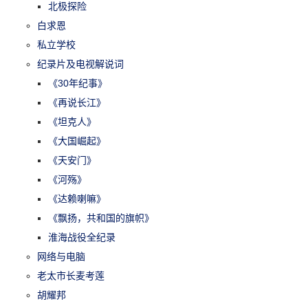
北极探险
白求恩
私立学校
纪录片及电视解说词
《30年纪事》
《再说长江》
《坦克人》
《大国崛起》
《天安门》
《河殇》
《达赖喇嘛》
《飘扬，共和国的旗帜》
淮海战役全纪录
网络与电脑
老太市长麦考莲
胡耀邦