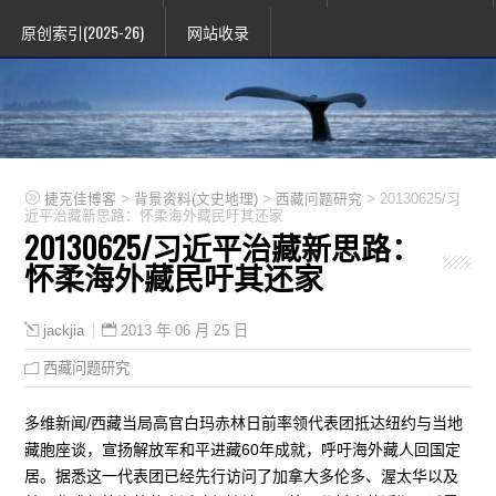
原创索引(2025-26)
网站收录
>
>
>
捷克佳博客
背景资料(文史地理)
西藏问题研究
20130625/习
近平治藏新思路：怀柔海外藏民吁其还家
20130625/习近平治藏新思路：
怀柔海外藏民吁其还家
2013 年 06 月 25 日
jackjia
西藏问题研究
多维新闻/西藏当局高官白玛赤林日前率领代表团抵达纽约与当地
藏胞座谈，宣扬解放军和平进藏60年成就，呼吁海外藏人回国定
居。据悉这一代表团已经先行访问了加拿大多伦多、渥太华以及