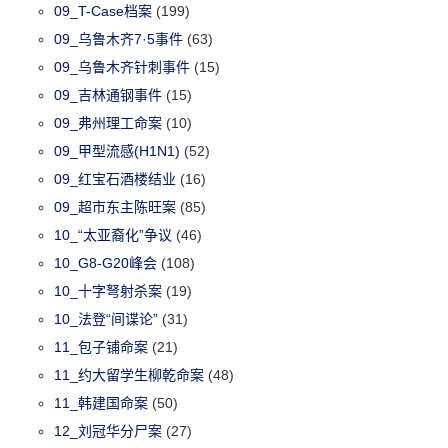
09_T-Case档案
(199)
09_乌鲁木齐7·5事件
(63)
09_乌鲁木齐针刺事件
(15)
09_吉林通钢事件
(15)
09_弗州理工命案
(10)
09_甲型流感(H1N1)
(52)
09_红宝石酒楼结业
(16)
09_超市东主陈旺案
(85)
10_“太亚裔化”争议
(46)
10_G8-G20峰会
(108)
10_十字弩射杀案
(19)
10_法登“间谍论”
(31)
11_包子铺命案
(21)
11_约大留学生柳乾命案
(48)
11_韩建国命案
(50)
12_刘冠华分尸案
(27)