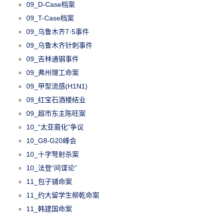
09_D-Case档案
09_T-Case档案
09_乌鲁木齐7·5事件
09_乌鲁木齐针刺事件
09_吉林通钢事件
09_弗州理工命案
09_甲型流感(H1N1)
09_红宝石酒楼结业
09_超市东主陈旺案
10_“太亚裔化”争议
10_G8-G20峰会
10_十字弩射杀案
10_法登“间谍论”
11_包子铺命案
11_约大留学生柳乾命案
11_韩建国命案