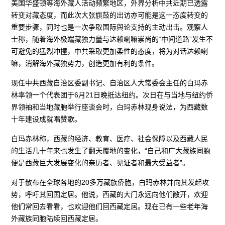
美国华盛顿等海外藏人活动频繁地区，外界分析中共近期已透露
转变对藏态度，而此次大张旗鼓的出访亦可能是这一态度转变的
重要步骤，同时也是一次争取国际舆论支持的主动出击。观察人
士称，随着海外极端藏独力量与达赖喇嘛崇尚的“中间道路”发生不
可避免的猛烈冲撞，中共采取更加柔性的态度，将为对话达赖喇
嘛，消解海外藏独势力，创造更加有利的条件。
现任中共西藏自治区委副书记、自治区人大常委会主任的白玛赤
林率领一个代表团于6月21日晚抵达纽约。次日在与当地与纽约侨
界领袖和当地藏胞举行座谈会时，白玛赤林现身说法，为西藏数
十年建设成就唱赞歌。
白玛赤林称，西藏的经济、教育、医疗、社会保障以及西藏人民
的生活几十年来也发生了翻天覆地的变化，“自己和广大藏族同胞
便是西藏巨大发展变化的亲历者、见证者和最大受益者”。
对于散布在全球各地的20多万藏族侨胞，白玛赤林并向其发起攻
势，呼吁其回国定居。他说，西藏的大门永远向他们敞开，欢迎
他们常回去看看，也欢迎他们回西藏定居。现在已有一些老年海
外藏族同胞陆续回西藏定居。