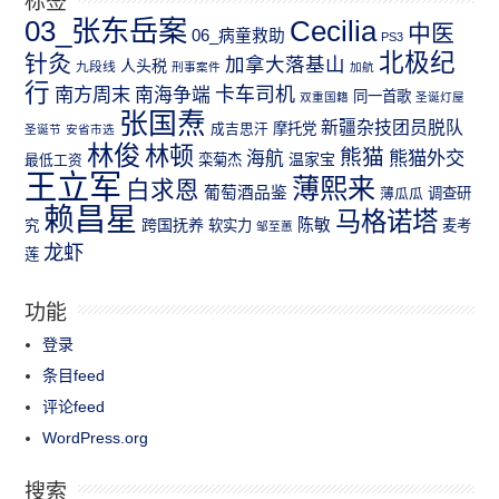
03_张东岳案
Cecilia
中医
06_病童救助
PS3
北极纪
针灸
加拿大落基山
人头税
九段线
刑事案件
加航
行
南方周末
卡车司机
南海争端
同一首歌
双重国籍
圣诞灯屋
张国焘
新疆杂技团员脱队
成吉思汗
摩托党
圣诞节
安省市选
林俊
林顿
熊猫
熊猫外交
海航
温家宝
最低工资
栾菊杰
王立军
薄熙来
白求恩
葡萄酒品鉴
薄瓜瓜
调查研
赖昌星
马格诺塔
跨国抚养
陈敏
究
软实力
麦考
邹至蕙
龙虾
莲
功能
登录
条目feed
评论feed
WordPress.org
搜索