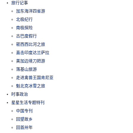
旅行记事
加东海洋四省游
北极纪行
南极探险
古巴度假行
密西西比河之旅
直击印度达兰萨拉
美加边境刀把游
落基山旅游
走进禽兽王国肯尼亚
魁北克冰雪之旅
时事政治
星星生活专题特刊
中国专刊
回望故乡
回首卅年