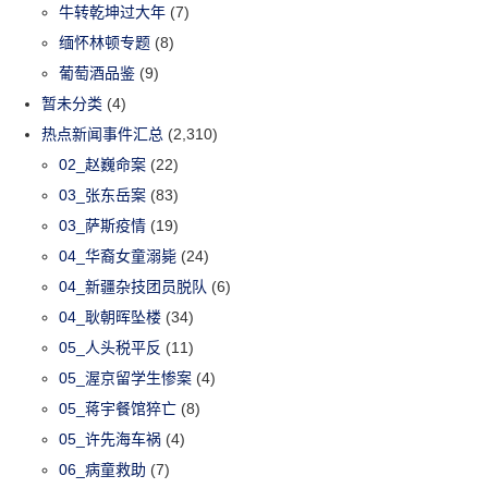
牛转乾坤过大年
(7)
缅怀林顿专题
(8)
葡萄酒品鉴
(9)
暂未分类
(4)
热点新闻事件汇总
(2,310)
02_赵巍命案
(22)
03_张东岳案
(83)
03_萨斯疫情
(19)
04_华裔女童溺毙
(24)
04_新疆杂技团员脱队
(6)
04_耿朝晖坠楼
(34)
05_人头税平反
(11)
05_渥京留学生惨案
(4)
05_蒋宇餐馆猝亡
(8)
05_许先海车祸
(4)
06_病童救助
(7)