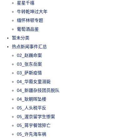
星星千禧
牛转乾坤过大年
缅怀林顿专题
葡萄酒品鉴
暂未分类
热点新闻事件汇总
02_赵巍命案
03_张东岳案
03_萨斯疫情
04_华裔女童溺毙
04_新疆杂技团员脱队
04_耿朝晖坠楼
05_人头税平反
05_渥京留学生惨案
05_蒋宇餐馆猝亡
05_许先海车祸