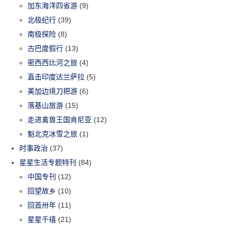
加东海洋四省游
(9)
北极纪行
(39)
南极探险
(8)
古巴度假行
(13)
密西西比河之旅
(4)
直击印度达兰萨拉
(5)
美加边境刀把游
(6)
落基山旅游
(15)
走进禽兽王国肯尼亚
(12)
魁北克冰雪之旅
(1)
时事政治
(37)
星星生活专题特刊
(84)
中国专刊
(12)
回望故乡
(10)
回首卅年
(11)
星星千禧
(21)