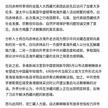
白玛赤林所率领的全国人大西藏代表团此前先后访问了加拿大多
伦多、渥太华以及美国华盛顿等地海外藏人活动频繁的城市。白
玛赤林表示，此次美洲之行收获颇丰。与美、加代表就西藏经济
社会发展、宗教信仰自由、自然环境保护等问题坦诚交换了意
见，向各方揭露了达赖集团的真实面目。
分析人士将白玛赤林此次海外走访视为预示中共对藏态度转向柔
和的另一信号。白玛赤林此行一方面怀柔海外藏人以分化瓦解藏
独力量，二另一方面向外界宣示中共对藏态度和成就，争取国际
舆论对中共反击海外藏独力量的支持之用意也很明确。
在此之前，多维新闻注意到中国官网新华网5月公布达赖喇嘛故乡
有望成为中国最年轻城市，6月份中共当局又以官方文件形式允许
青海省海南州各县寺院自由供奉达赖喇嘛法相。加之，中共党校
学者靳薇在接受香港媒体采访时公开建议重启与达赖喇嘛的对
话。外界分析认为，中共在涉藏问题上正在出现明显转变，反映
了习近平解决西藏问题的新思维。
而与此同时，流亡藏人方面，自达赖喇嘛宣布放弃世俗权力并传