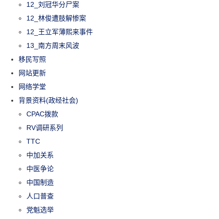
12_刘冠华分尸案
12_林俊遭肢解惨案
12_王立军薄熙来事件
13_南方周末风波
移民写照
网站更新
网络学堂
背景资料(政经社会)
CPAC拨款
RV调研系列
TTC
中加关系
中医争论
中国制造
人口普查
党魁选举