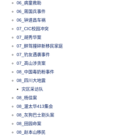
06_病童救助
06_蒋国兵事件
06_钟道昌车祸
07_CIC校园冲突
07_胡秀华案
07_醉驾撞碎新移民家庭
07_钓友遇袭事件
07_高山涉贪案
08_中国毒奶粉事件
08_四川大地震
灾区采访队
08_杨佳案
08_渥太华413集会
08_灰狗巴士割头案
08_田园命案
08_赵本山移民