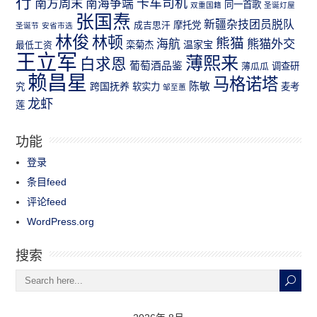
行
南方周末
卡车司机
南海争端
同一首歌
双重国籍
圣诞灯屋
张国焘
新疆杂技团员脱队
成吉思汗
摩托党
圣诞节
安省市选
林俊
林顿
熊猫
熊猫外交
海航
温家宝
最低工资
栾菊杰
王立军
薄熙来
白求恩
葡萄酒品鉴
薄瓜瓜
调查研
赖昌星
马格诺塔
跨国抚养
陈敏
究
软实力
麦考
邹至蕙
龙虾
莲
功能
登录
条目feed
评论feed
WordPress.org
搜索