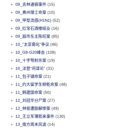
09_吉林通钢事件
(15)
09_弗州理工命案
(10)
09_甲型流感(H1N1)
(52)
09_红宝石酒楼结业
(16)
09_超市东主陈旺案
(85)
10_“太亚裔化”争议
(46)
10_G8-G20峰会
(108)
10_十字弩射杀案
(19)
10_法登“间谍论”
(31)
11_包子铺命案
(21)
11_约大留学生柳乾命案
(48)
11_韩建国命案
(50)
12_刘冠华分尸案
(27)
12_林俊遭肢解惨案
(49)
12_王立军薄熙来事件
(130)
13_南方周末风波
(14)