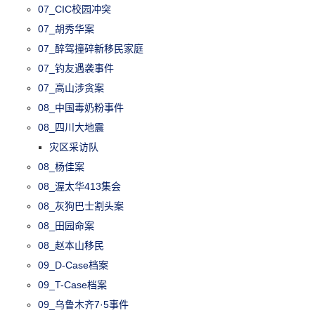
07_CIC校园冲突
07_胡秀华案
07_醉驾撞碎新移民家庭
07_钓友遇袭事件
07_高山涉贪案
08_中国毒奶粉事件
08_四川大地震
灾区采访队
08_杨佳案
08_渥太华413集会
08_灰狗巴士割头案
08_田园命案
08_赵本山移民
09_D-Case档案
09_T-Case档案
09_乌鲁木齐7·5事件