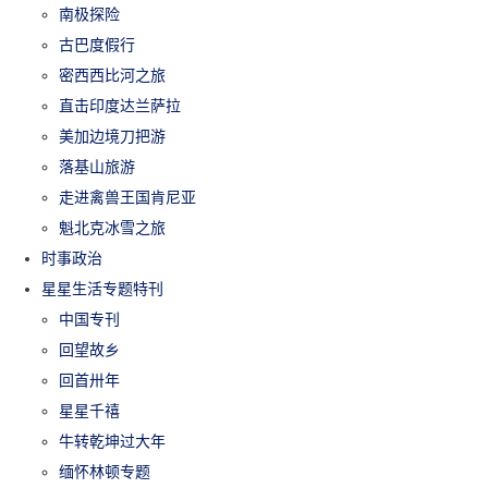
南极探险
古巴度假行
密西西比河之旅
直击印度达兰萨拉
美加边境刀把游
落基山旅游
走进禽兽王国肯尼亚
魁北克冰雪之旅
时事政治
星星生活专题特刊
中国专刊
回望故乡
回首卅年
星星千禧
牛转乾坤过大年
缅怀林顿专题