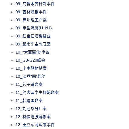
09_乌鲁木齐针刺事件
09_吉林通钢事件
09_弗州理工命案
09_甲型流感(H1N1)
09_红宝石酒楼结业
09_超市东主陈旺案
10_“太亚裔化”争议
10_G8-G20峰会
10_十字弩射杀案
10_法登“间谍论”
11_包子铺命案
11_约大留学生柳乾命案
11_韩建国命案
12_刘冠华分尸案
12_林俊遭肢解惨案
12_王立军薄熙来事件