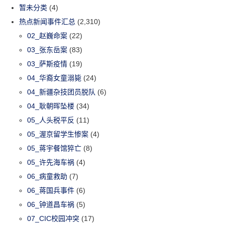
暂未分类
(4)
热点新闻事件汇总
(2,310)
02_赵巍命案
(22)
03_张东岳案
(83)
03_萨斯疫情
(19)
04_华裔女童溺毙
(24)
04_新疆杂技团员脱队
(6)
04_耿朝晖坠楼
(34)
05_人头税平反
(11)
05_渥京留学生惨案
(4)
05_蒋宇餐馆猝亡
(8)
05_许先海车祸
(4)
06_病童救助
(7)
06_蒋国兵事件
(6)
06_钟道昌车祸
(5)
07_CIC校园冲突
(17)