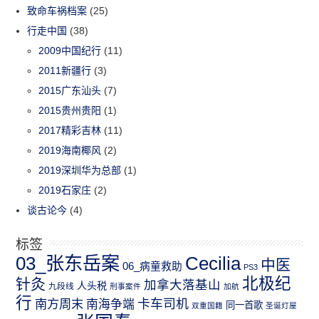
致命车祸档案
(25)
行走中国
(38)
2009中国纪行
(11)
2011新疆行
(3)
2015广东汕头
(7)
2015贵州贵阳
(1)
2017精彩吉林
(11)
2019海南椰风
(2)
2019深圳华为总部
(1)
2019石家庄
(2)
谈古论今
(4)
标签
03_张东岳案
Cecilia
中医
06_病童救助
PS3
北极纪
针灸
加拿大落基山
人头税
九段线
刑事案件
加航
行
南方周末
卡车司机
南海争端
同一首歌
双重国籍
圣诞灯屋