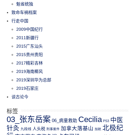
魁省统独
致命车祸档案
行走中国
2009中国纪行
2011新疆行
2015广东汕头
2015贵州贵阳
2017精彩吉林
2019海南椰风
2019深圳华为总部
2019石家庄
谈古论今
标签
03_张东岳案
Cecilia
中医
06_病童救助
PS3
北极纪
针灸
加拿大落基山
人头税
九段线
刑事案件
加航