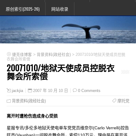
原创索引(2025-26)
网站收录
>
>
捷克佳博客
背景资料(政经社会)
20071010/地狱天使成员控脱
衣舞会所索偿
20071010/地狱天使成员控脱衣
舞会所索偿
2007 年 10 月 10 日
0 Comments
jackjia
背景资料(政经社会)
摩托党
离开时遭枪伤造成身心受损
星报专讯/多伦多地狱天使电单车党党员维奈尔(Carlo Verrelli)控告
旺市(Vaughan)一间脱衣舞会所，索偿110万元，理由是在离开该