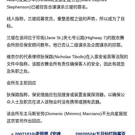
Stephenson)已被控告合谋谋杀兰堤的罪名。
线人指称，兰堤招募党员，重整恶棍之徒的声势，所以成为了目
标。
兰堤在该间位于珍街(Jane St.)夹七号公路(Highway 7)的脱衣舞
会所担任保安顾问数年。他已否认二级谋杀及企图谋杀的控罪。
维奈尔的代表律师狄保路(Nicholas Tibollo)在入禀安省高等法院的
文件中指称，该脱衣舞会所有责任确保客人的安全，因此有疏忽
及失职之处。
会所东主拒回应
狄保路指称，保安措施应包括搜身或装置金属探测器，以确保公
众人士及职员在进入该物业时没有携带或拥有武器。
该会所东主马斯安劳(Domenic (Mimmo) Marciano)不允向星报就
这宗官司作出回应。
« 20071010/老师谱《安魂
20020524/五月灿烂独属亚