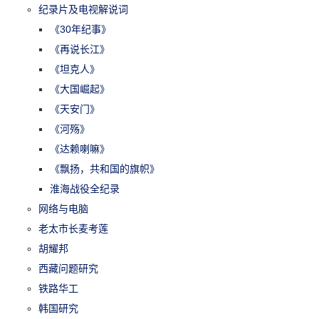
纪录片及电视解说词
《30年纪事》
《再说长江》
《坦克人》
《大国崛起》
《天安门》
《河殇》
《达赖喇嘛》
《飘扬，共和国的旗帜》
淮海战役全纪录
网络与电脑
老太市长麦考莲
胡耀邦
西藏问题研究
铁路华工
韩国研究