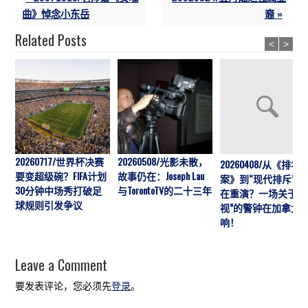
曲》悼念小东岳
裔 »
Related Posts
<
>
20260717/世界杯决赛
20260508/光影未散，
20260408/从《排华
要变超级碗？FIFA计划
故事仍在：Joseph Lau
案》到“现代排斥”历
30分钟中场秀打破足
与TorontoTV的二十三年
在重演？一场关于“
球规则引发争议
视”的警钟在加拿大
响！
Leave a Comment
要发表评论，您必须先
登录
。