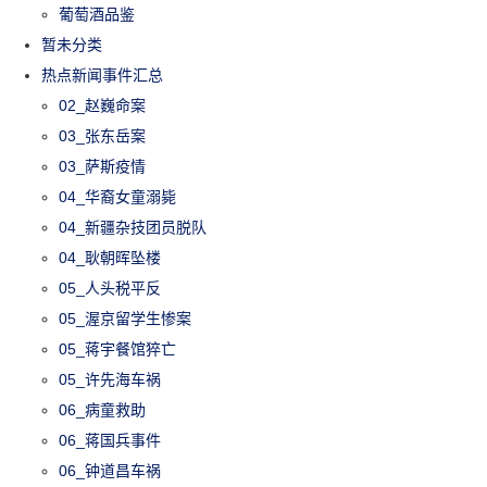
葡萄酒品鉴
暂未分类
热点新闻事件汇总
02_赵巍命案
03_张东岳案
03_萨斯疫情
04_华裔女童溺毙
04_新疆杂技团员脱队
04_耿朝晖坠楼
05_人头税平反
05_渥京留学生惨案
05_蒋宇餐馆猝亡
05_许先海车祸
06_病童救助
06_蒋国兵事件
06_钟道昌车祸