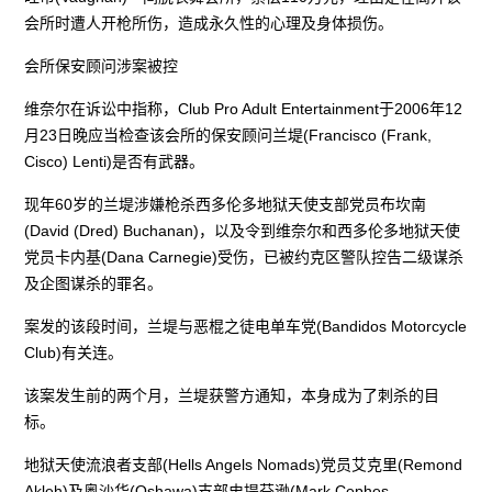
会所时遭人开枪所伤，造成永久性的心理及身体损伤。
会所保安顾问涉案被控
维奈尔在诉讼中指称，Club Pro Adult Entertainment于2006年12
月23日晚应当检查该会所的保安顾问兰堤(Francisco (Frank,
Cisco) Lenti)是否有武器。
现年60岁的兰堤涉嫌枪杀西多伦多地狱天使支部党员布坎南
(David (Dred) Buchanan)，以及令到维奈尔和西多伦多地狱天使
党员卡内基(Dana Carnegie)受伤，已被约克区警队控告二级谋杀
及企图谋杀的罪名。
案发的该段时间，兰堤与恶棍之徒电单车党(Bandidos Motorcycle
Club)有关连。
该案发生前的两个月，兰堤获警方通知，本身成为了刺杀的目
标。
地狱天使流浪者支部(Hells Angels Nomads)党员艾克里(Remond
Akleh)及奥沙华(Oshawa)支部史提芬逊(Mark Cephes