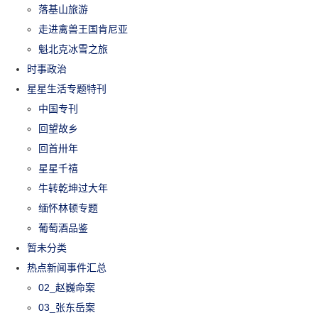
落基山旅游
走进禽兽王国肯尼亚
魁北克冰雪之旅
时事政治
星星生活专题特刊
中国专刊
回望故乡
回首卅年
星星千禧
牛转乾坤过大年
缅怀林顿专题
葡萄酒品鉴
暂未分类
热点新闻事件汇总
02_赵巍命案
03_张东岳案