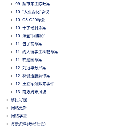
09_超市东主陈旺案
10_“太亚裔化”争议
10_G8-G20峰会
10_十字弩射杀案
10_法登“间谍论”
11_包子铺命案
11_约大留学生柳乾命案
11_韩建国命案
12_刘冠华分尸案
12_林俊遭肢解惨案
12_王立军薄熙来事件
13_南方周末风波
移民写照
网站更新
网络学堂
背景资料(政经社会)