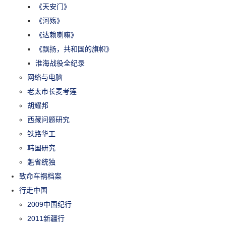
《天安门》
《河殇》
《达赖喇嘛》
《飘扬，共和国的旗帜》
淮海战役全纪录
网络与电脑
老太市长麦考莲
胡耀邦
西藏问题研究
铁路华工
韩国研究
魁省统独
致命车祸档案
行走中国
2009中国纪行
2011新疆行