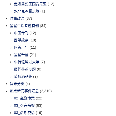
走进禽兽王国肯尼亚
(12)
魁北克冰雪之旅
(1)
时事政治
(37)
星星生活专题特刊
(84)
中国专刊
(12)
回望故乡
(10)
回首卅年
(11)
星星千禧
(21)
牛转乾坤过大年
(7)
缅怀林顿专题
(8)
葡萄酒品鉴
(9)
暂未分类
(4)
热点新闻事件汇总
(2,310)
02_赵巍命案
(22)
03_张东岳案
(83)
03_萨斯疫情
(19)