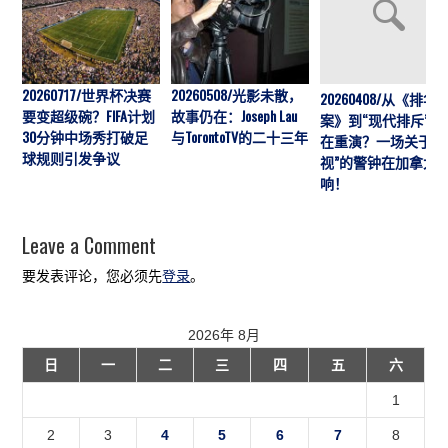
20260717/世界杯决赛
20260508/光影未散，
20260408/从《排华
要变超级碗？FIFA计划
故事仍在：Joseph Lau
案》到“现代排斥”历
30分钟中场秀打破足
与TorontoTV的二十三年
在重演？一场关于“
球规则引发争议
视”的警钟在加拿大
响！
Leave a Comment
要发表评论，您必须先
登录
。
2026年 8月
日
一
二
三
四
五
六
1
2
3
4
5
6
7
8