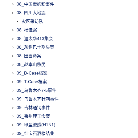
08_中国毒奶粉事件
08_四川大地震
灾区采访队
08_杨佳案
08_渥太华413集会
08_灰狗巴士割头案
08_田园命案
08_赵本山移民
09_D-Case档案
09_T-Case档案
09_乌鲁木齐7·5事件
09_乌鲁木齐针刺事件
09_吉林通钢事件
09_弗州理工命案
09_甲型流感(H1N1)
09_红宝石酒楼结业