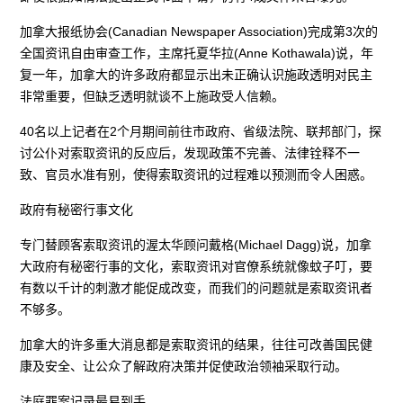
加拿大报纸协会(Canadian Newspaper Association)完成第3次的
全国资讯自由审查工作，主席托夏华拉(Anne Kothawala)说，年
复一年，加拿大的许多政府都显示出未正确认识施政透明对民主
非常重要，但缺乏透明就谈不上施政受人信赖。
40名以上记者在2个月期间前往市政府、省级法院、联邦部门，探
讨公仆对索取资讯的反应后，发现政策不完善、法律铨释不一
致、官员水准有别，使得索取资讯的过程难以预测而令人困惑。
政府有秘密行事文化
专门替顾客索取资讯的渥太华顾问戴格(Michael Dagg)说，加拿
大政府有秘密行事的文化，索取资讯对官僚系统就像蚊子叮，要
有数以千计的刺激才能促成改变，而我们的问题就是索取资讯者
不够多。
加拿大的许多重大消息都是索取资讯的结果，往往可改善国民健
康及安全、让公众了解政府决策并促使政治领袖采取行动。
法庭罪案记录最易到手