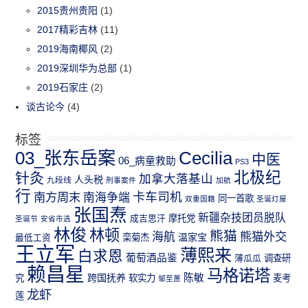
2015贵州贵阳
(1)
2017精彩吉林
(11)
2019海南椰风
(2)
2019深圳华为总部
(1)
2019石家庄
(2)
谈古论今
(4)
标签
03_张东岳案
Cecilia
中医
06_病童救助
PS3
北极纪
针灸
加拿大落基山
人头税
九段线
刑事案件
加航
行
南方周末
卡车司机
南海争端
同一首歌
双重国籍
圣诞灯屋
张国焘
新疆杂技团员脱队
成吉思汗
摩托党
圣诞节
安省市选
林俊
林顿
熊猫
熊猫外交
海航
温家宝
最低工资
栾菊杰
王立军
薄熙来
白求恩
葡萄酒品鉴
薄瓜瓜
调查研
赖昌星
马格诺塔
跨国抚养
陈敏
究
软实力
麦考
邹至蕙
龙虾
莲