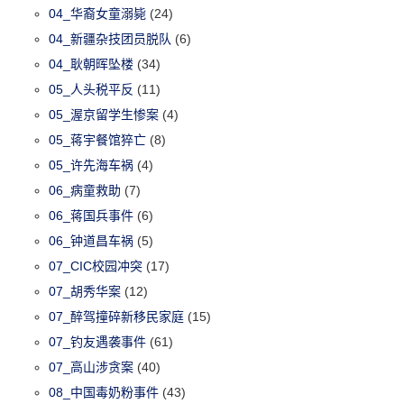
04_华裔女童溺毙
(24)
04_新疆杂技团员脱队
(6)
04_耿朝晖坠楼
(34)
05_人头税平反
(11)
05_渥京留学生惨案
(4)
05_蒋宇餐馆猝亡
(8)
05_许先海车祸
(4)
06_病童救助
(7)
06_蒋国兵事件
(6)
06_钟道昌车祸
(5)
07_CIC校园冲突
(17)
07_胡秀华案
(12)
07_醉驾撞碎新移民家庭
(15)
07_钓友遇袭事件
(61)
07_高山涉贪案
(40)
08_中国毒奶粉事件
(43)