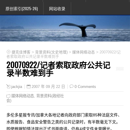
原创索引(2025-26)
网站收录
>
>
>
捷克佳博客
背景资料(文史地理)
媒体网络动态
20070922/记
者索取政府公共记录半数难到手
20070922/记者索取政府公共记
录半数难到手
2007 年 09 月 22 日
0 Comments
jackjia
媒体网络动态
,
背景资料(政经社
会)
多伦多星报专讯/加拿大各地记者向政府部门索取85种法庭文件、
水质报告、食品安全警告之类的公共记录时，有半数毫无下文。
即使根据知情法提出正式书面申请，仍有4成文件未曾曝光。