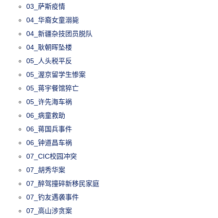
03_萨斯疫情
04_华裔女童溺毙
04_新疆杂技团员脱队
04_耿朝晖坠楼
05_人头税平反
05_渥京留学生惨案
05_蒋宇餐馆猝亡
05_许先海车祸
06_病童救助
06_蒋国兵事件
06_钟道昌车祸
07_CIC校园冲突
07_胡秀华案
07_醉驾撞碎新移民家庭
07_钓友遇袭事件
07_高山涉贪案