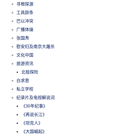
寻根探源
工具辞条
巴以冲突
广播体操
张国焘
慰安妇及南京大屠杀
文化中国
旅游资讯
北极探险
白求恩
私立学校
纪录片及电视解说词
《30年纪事》
《再说长江》
《坦克人》
《大国崛起》