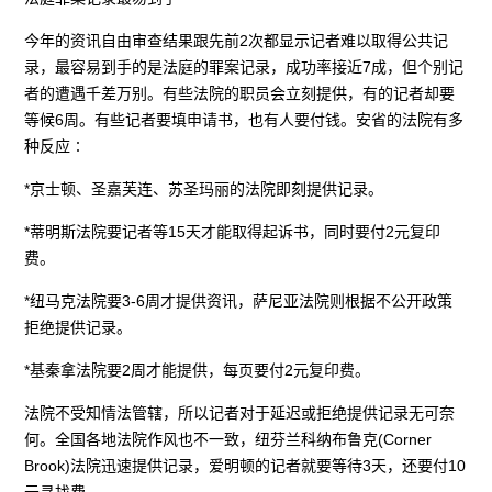
今年的资讯自由审查结果跟先前2次都显示记者难以取得公共记
录，最容易到手的是法庭的罪案记录，成功率接近7成，但个别记
者的遭遇千差万别。有些法院的职员会立刻提供，有的记者却要
等候6周。有些记者要填申请书，也有人要付钱。安省的法院有多
种反应∶
*京士顿、圣嘉芙连、苏圣玛丽的法院即刻提供记录。
*蒂明斯法院要记者等15天才能取得起诉书，同时要付2元复印
费。
*纽马克法院要3-6周才提供资讯，萨尼亚法院则根据不公开政策
拒绝提供记录。
*基秦拿法院要2周才能提供，每页要付2元复印费。
法院不受知情法管辖，所以记者对于延迟或拒绝提供记录无可奈
何。全国各地法院作风也不一致，纽芬兰科纳布鲁克(Corner
Brook)法院迅速提供记录，爱明顿的记者就要等待3天，还要付10
元寻找费。