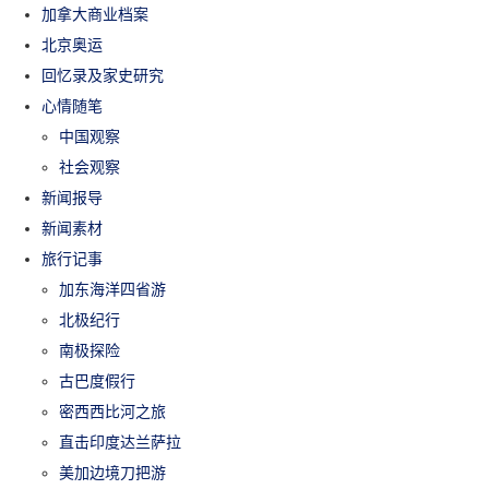
加拿大商业档案
北京奥运
回忆录及家史研究
心情随笔
中国观察
社会观察
新闻报导
新闻素材
旅行记事
加东海洋四省游
北极纪行
南极探险
古巴度假行
密西西比河之旅
直击印度达兰萨拉
美加边境刀把游