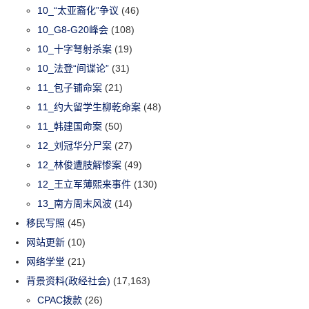
10_“太亚裔化”争议
(46)
10_G8-G20峰会
(108)
10_十字弩射杀案
(19)
10_法登“间谍论”
(31)
11_包子铺命案
(21)
11_约大留学生柳乾命案
(48)
11_韩建国命案
(50)
12_刘冠华分尸案
(27)
12_林俊遭肢解惨案
(49)
12_王立军薄熙来事件
(130)
13_南方周末风波
(14)
移民写照
(45)
网站更新
(10)
网络学堂
(21)
背景资料(政经社会)
(17,163)
CPAC拨款
(26)