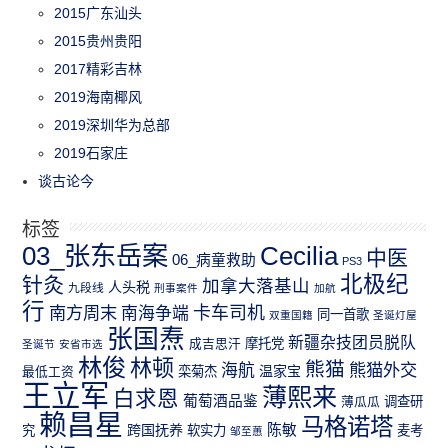
2015广东汕头
2015贵州贵阳
2017精彩吉林
2019海南椰风
2019深圳华为总部
2019石家庄
谈古论今
标签
03_张东岳案
Cecilia
中医
06_病童救助
PS3
北极纪
针灸
加拿大落基山
人头税
九段线
刑事案件
加航
行
南方周末
卡车司机
南海争端
同一首歌
双重国籍
圣诞灯屋
张国焘
新疆杂技团员脱队
成吉思汗
摩托党
圣诞节
安省市选
林俊
林顿
熊猫
熊猫外交
海航
温家宝
最低工资
栾菊杰
王立军
薄熙来
白求恩
葡萄酒品鉴
薄瓜瓜
调查研
赖昌星
马格诺塔
跨国抚养
陈敏
究
软实力
麦考
邹至蕙