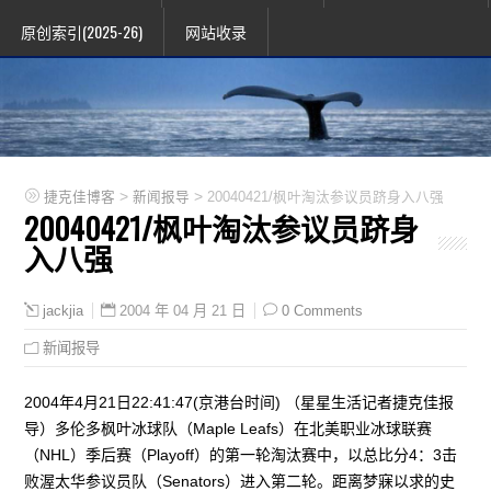
原创索引(2025-26)
网站收录
>
>
捷克佳博客
新闻报导
20040421/枫叶淘汰参议员跻身入八强
20040421/枫叶淘汰参议员跻身
入八强
2004 年 04 月 21 日
0 Comments
jackjia
新闻报导
2004年4月21日22:41:47(京港台时间) （星星生活记者捷克佳报
导）多伦多枫叶冰球队（Maple Leafs）在北美职业冰球联赛
（NHL）季后赛（Playoff）的第一轮淘汰赛中，以总比分4：3击
败渥太华参议员队（Senators）进入第二轮。距离梦寐以求的史