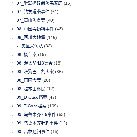
07_醉驾撞碎新移民家庭
(15)
07_钓友遇袭事件
(61)
07_高山涉贪案
(40)
08_中国毒奶粉事件
(43)
08_四川大地震
(146)
灾区采访队
(33)
08_杨佳案
(15)
08_渥太华413集会
(18)
08_灰狗巴士割头案
(36)
08_田园命案
(20)
08_赵本山移民
(12)
09_D-Case档案
(47)
09_T-Case档案
(199)
09_乌鲁木齐7·5事件
(63)
09_乌鲁木齐针刺事件
(15)
09_吉林通钢事件
(15)