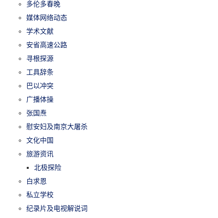
多伦多春晚
媒体网络动态
学术文献
安省高速公路
寻根探源
工具辞条
巴以冲突
广播体操
张国焘
慰安妇及南京大屠杀
文化中国
旅游资讯
北极探险
白求恩
私立学校
纪录片及电视解说词