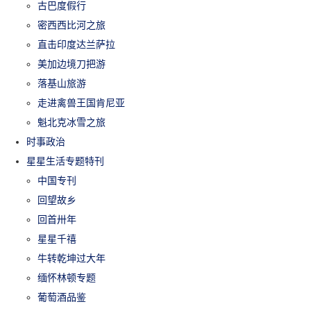
古巴度假行
密西西比河之旅
直击印度达兰萨拉
美加边境刀把游
落基山旅游
走进禽兽王国肯尼亚
魁北克冰雪之旅
时事政治
星星生活专题特刊
中国专刊
回望故乡
回首卅年
星星千禧
牛转乾坤过大年
缅怀林顿专题
葡萄酒品鉴