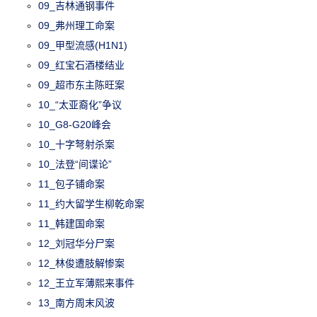
09_吉林通钢事件
09_弗州理工命案
09_甲型流感(H1N1)
09_红宝石酒楼结业
09_超市东主陈旺案
10_“太亚裔化”争议
10_G8-G20峰会
10_十字弩射杀案
10_法登“间谍论”
11_包子铺命案
11_约大留学生柳乾命案
11_韩建国命案
12_刘冠华分尸案
12_林俊遭肢解惨案
12_王立军薄熙来事件
13_南方周末风波