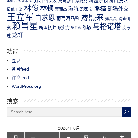
新疆杂技团员脱队
成吉思汗
摩托党
圣诞节
安省市选
林俊
林顿
熊猫
熊猫外交
海航
温家宝
最低工资
栾菊杰
王立军
薄熙来
白求恩
葡萄酒品鉴
薄瓜瓜
调查研
赖昌星
马格诺塔
跨国抚养
陈敏
究
软实力
麦考
邹至蕙
龙虾
莲
功能
登录
条目feed
评论feed
WordPress.org
搜索
2026年 8月
日
一
二
三
四
五
六