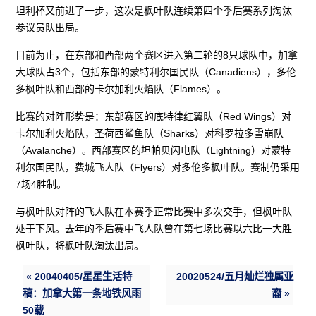
坦利杯又前进了一步，这次是枫叶队连续第四个季后赛系列淘汰
参议员队出局。
目前为止，在东部和西部两个赛区进入第二轮的8只球队中，加拿
大球队占3个，包括东部的蒙特利尔国民队（Canadiens），多伦
多枫叶队和西部的卡尔加利火焰队（Flames）。
比赛的对阵形势是：东部赛区的底特律红翼队（Red Wings）对
卡尔加利火焰队，圣荷西鲨鱼队（Sharks）对科罗拉多雪崩队
（Avalanche）。西部赛区的坦帕贝闪电队（Lightning）对蒙特
利尔国民队，费城飞人队（Flyers）对多伦多枫叶队。赛制仍采用
7场4胜制。
与枫叶队对阵的飞人队在本赛季正常比赛中多次交手，但枫叶队
处于下风。去年的季后赛中飞人队曾在第七场比赛以六比一大胜
枫叶队，将枫叶队淘汰出局。
« 20040405/星星生活特
20020524/五月灿烂独属亚
稿：加拿大第一条地铁风雨
裔 »
50载