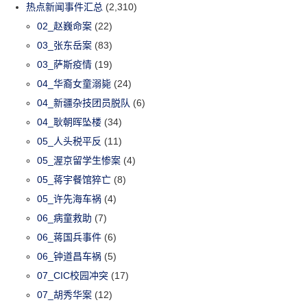
热点新闻事件汇总
(2,310)
02_赵巍命案
(22)
03_张东岳案
(83)
03_萨斯疫情
(19)
04_华裔女童溺毙
(24)
04_新疆杂技团员脱队
(6)
04_耿朝晖坠楼
(34)
05_人头税平反
(11)
05_渥京留学生惨案
(4)
05_蒋宇餐馆猝亡
(8)
05_许先海车祸
(4)
06_病童救助
(7)
06_蒋国兵事件
(6)
06_钟道昌车祸
(5)
07_CIC校园冲突
(17)
07_胡秀华案
(12)