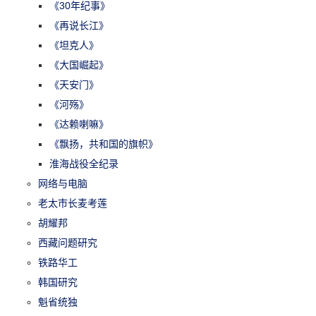
《30年纪事》
《再说长江》
《坦克人》
《大国崛起》
《天安门》
《河殇》
《达赖喇嘛》
《飘扬，共和国的旗帜》
淮海战役全纪录
网络与电脑
老太市长麦考莲
胡耀邦
西藏问题研究
铁路华工
韩国研究
魁省统独