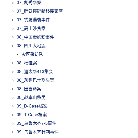
07_胡秀华案
07_醉驾撞碎新移民家庭
07_钓友遇袭事件
07_高山涉贪案
08_中国毒奶粉事件
08_四川大地震
灾区采访队
08_杨佳案
08_渥太华413集会
08_灰狗巴士割头案
08_田园命案
08_赵本山移民
09_D-Case档案
09_T-Case档案
09_乌鲁木齐7·5事件
09_乌鲁木齐针刺事件