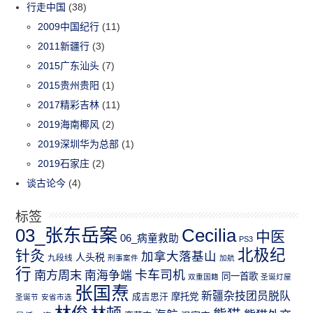
行走中国
(38)
2009中国纪行
(11)
2011新疆行
(3)
2015广东汕头
(7)
2015贵州贵阳
(1)
2017精彩吉林
(11)
2019海南椰风
(2)
2019深圳华为总部
(1)
2019石家庄
(2)
谈古论今
(4)
标签
03_张东岳案
Cecilia
中医
06_病童救助
PS3
北极纪
针灸
加拿大落基山
人头税
九段线
刑事案件
加航
行
南方周末
卡车司机
南海争端
同一首歌
双重国籍
圣诞灯屋
张国焘
新疆杂技团员脱队
成吉思汗
摩托党
圣诞节
安省市选