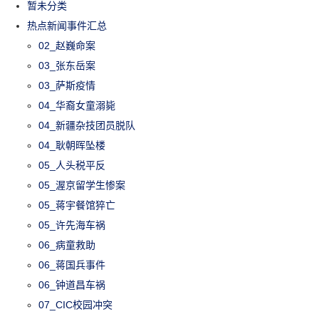
暂未分类
热点新闻事件汇总
02_赵巍命案
03_张东岳案
03_萨斯疫情
04_华裔女童溺毙
04_新疆杂技团员脱队
04_耿朝晖坠楼
05_人头税平反
05_渥京留学生惨案
05_蒋宇餐馆猝亡
05_许先海车祸
06_病童救助
06_蒋国兵事件
06_钟道昌车祸
07_CIC校园冲突