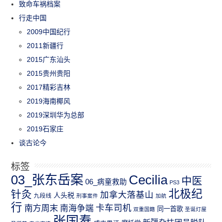
致命车祸档案
行走中国
2009中国纪行
2011新疆行
2015广东汕头
2015贵州贵阳
2017精彩吉林
2019海南椰风
2019深圳华为总部
2019石家庄
谈古论今
标签
03_张东岳案
Cecilia
中医
06_病童救助
PS3
北极纪
针灸
加拿大落基山
人头税
九段线
刑事案件
加航
行
南方周末
卡车司机
南海争端
同一首歌
双重国籍
圣诞灯屋
张国焘