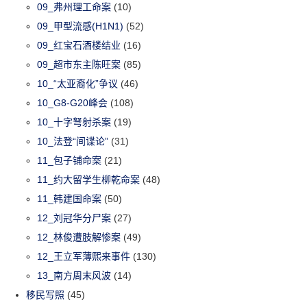
09_弗州理工命案
(10)
09_甲型流感(H1N1)
(52)
09_红宝石酒楼结业
(16)
09_超市东主陈旺案
(85)
10_“太亚裔化”争议
(46)
10_G8-G20峰会
(108)
10_十字弩射杀案
(19)
10_法登“间谍论”
(31)
11_包子铺命案
(21)
11_约大留学生柳乾命案
(48)
11_韩建国命案
(50)
12_刘冠华分尸案
(27)
12_林俊遭肢解惨案
(49)
12_王立军薄熙来事件
(130)
13_南方周末风波
(14)
移民写照
(45)