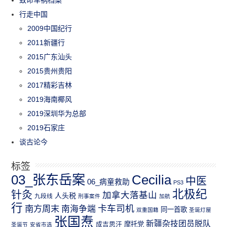
行走中国
2009中国纪行
2011新疆行
2015广东汕头
2015贵州贵阳
2017精彩吉林
2019海南椰风
2019深圳华为总部
2019石家庄
谈古论今
标签
03_张东岳案
Cecilia
中医
06_病童救助
PS3
北极纪
针灸
加拿大落基山
人头税
九段线
刑事案件
加航
行
南方周末
卡车司机
南海争端
同一首歌
双重国籍
圣诞灯屋
张国焘
新疆杂技团员脱队
成吉思汗
摩托党
圣诞节
安省市选