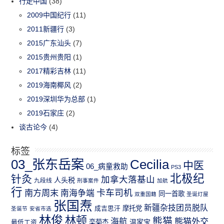
行走中国
(38)
2009中国纪行
(11)
2011新疆行
(3)
2015广东汕头
(7)
2015贵州贵阳
(1)
2017精彩吉林
(11)
2019海南椰风
(2)
2019深圳华为总部
(1)
2019石家庄
(2)
谈古论今
(4)
标签
03_张东岳案
Cecilia
中医
06_病童救助
PS3
北极纪
针灸
加拿大落基山
人头税
九段线
刑事案件
加航
行
南方周末
卡车司机
南海争端
同一首歌
双重国籍
圣诞灯屋
张国焘
新疆杂技团员脱队
成吉思汗
摩托党
圣诞节
安省市选
林俊
林顿
熊猫
熊猫外交
海航
温家宝
最低工资
栾菊杰