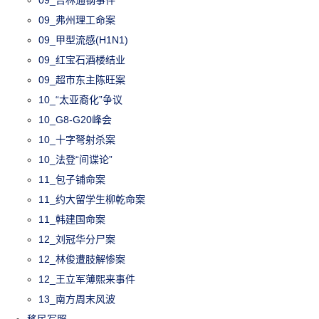
09_弗州理工命案
09_甲型流感(H1N1)
09_红宝石酒楼结业
09_超市东主陈旺案
10_“太亚裔化”争议
10_G8-G20峰会
10_十字弩射杀案
10_法登“间谍论”
11_包子铺命案
11_约大留学生柳乾命案
11_韩建国命案
12_刘冠华分尸案
12_林俊遭肢解惨案
12_王立军薄熙来事件
13_南方周末风波
移民写照