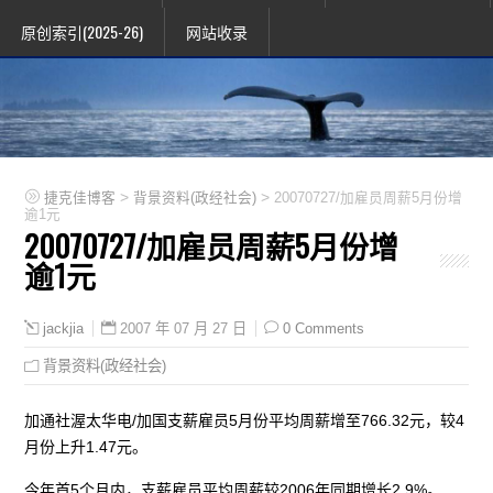
原创索引(2025-26)
网站收录
>
>
捷克佳博客
背景资料(政经社会)
20070727/加雇员周薪5月份增
逾1元
20070727/加雇员周薪5月份增
逾1元
2007 年 07 月 27 日
0 Comments
jackjia
背景资料(政经社会)
加通社渥太华电/加国支薪雇员5月份平均周薪增至766.32元，较4
月份上升1.47元。
今年首5个月内，支薪雇员平均周薪较2006年同期增长2.9%。