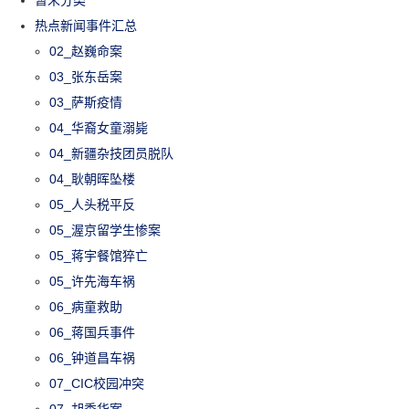
热点新闻事件汇总
02_赵巍命案
03_张东岳案
03_萨斯疫情
04_华裔女童溺毙
04_新疆杂技团员脱队
04_耿朝晖坠楼
05_人头税平反
05_渥京留学生惨案
05_蒋宇餐馆猝亡
05_许先海车祸
06_病童救助
06_蒋国兵事件
06_钟道昌车祸
07_CIC校园冲突
07_胡秀华案