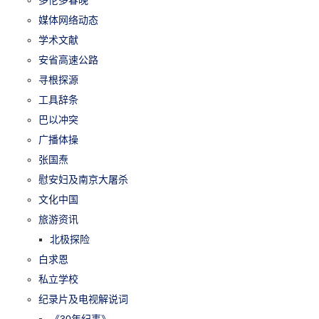
媒体网络动态
学术文献
安省高速公路
寻根探源
工具辞条
巴以冲突
广播体操
张国焘
慰安妇及南京大屠杀
文化中国
旅游资讯
北极探险
白求恩
私立学校
纪录片及电视解说词
《30年纪事》