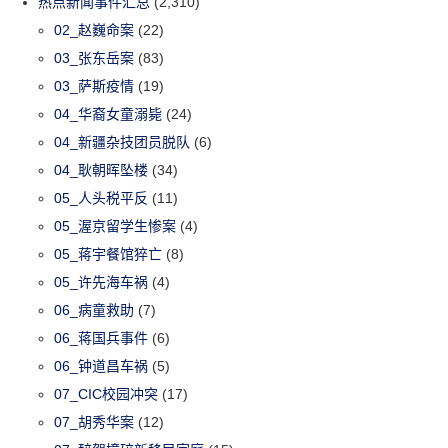
热点新闻事件汇总
(2,310)
02_赵巍命案
(22)
03_张东岳案
(83)
03_萨斯疫情
(19)
04_华裔女童溺毙
(24)
04_新疆杂技团员脱队
(6)
04_耿朝晖坠楼
(34)
05_人头税平反
(11)
05_渥京留学生惨案
(4)
05_蒋宇餐馆猝亡
(8)
05_许先海车祸
(4)
06_病童救助
(7)
06_蒋国兵事件
(6)
06_钟道昌车祸
(5)
07_CIC校园冲突
(17)
07_胡秀华案
(12)