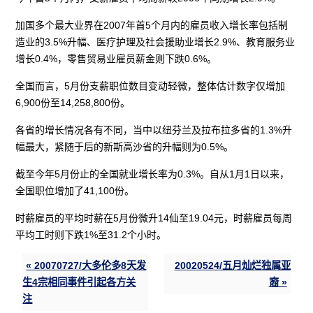
加国多个最大业界在2007年首5个月内的雇员收入增长率包括制
造业的3.5%升幅、医疗护理及社会援助业增长2.9%、教育服务业
增长0.4%，零售贸易业雇员薪金则下跌0.6%。
全国而言，5月份支薪职位数目变动轻微，整体估计数字仅增加
6,900份至14,258,800份。
各省的增长情况各有不同，当中以纽芬兰及拉布拉多省的1.3%升
幅最大，紧随于后的新斯高沙省的升幅则为0.5%。
截至今年5月份止的全国就业增长率为0.3%。自从1月1日以来，
全国职位增加了41,100份。
时薪雇员的平均时薪在5月份微升14仙至19.04元，时薪雇员每周
平均工时则下跌1%至31.2个小时。
« 20070727/大多伦多8天发
20020524/五月灿烂独属亚
生4宗相同事件引起各方关
裔 »
注