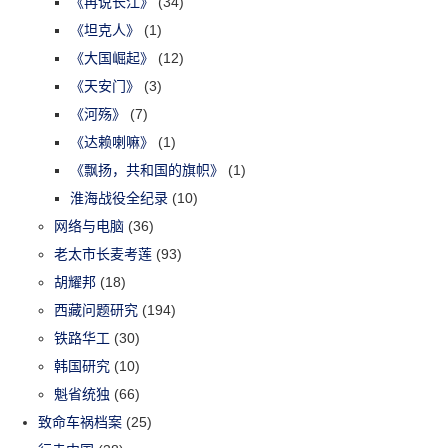
《再说长江》
(34)
《坦克人》
(1)
《大国崛起》
(12)
《天安门》
(3)
《河殇》
(7)
《达赖喇嘛》
(1)
《飘扬，共和国的旗帜》
(1)
淮海战役全纪录
(10)
网络与电脑
(36)
老太市长麦考莲
(93)
胡耀邦
(18)
西藏问题研究
(194)
铁路华工
(30)
韩国研究
(10)
魁省统独
(66)
致命车祸档案
(25)