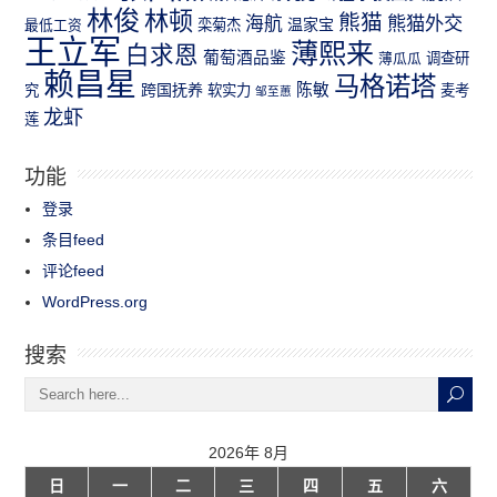
林俊
林顿
熊猫
熊猫外交
海航
温家宝
最低工资
栾菊杰
王立军
薄熙来
白求恩
葡萄酒品鉴
薄瓜瓜
调查研
赖昌星
马格诺塔
跨国抚养
陈敏
究
软实力
麦考
邹至蕙
龙虾
莲
功能
登录
条目feed
评论feed
WordPress.org
搜索
2026年 8月
日
一
二
三
四
五
六