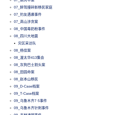
07_醉驾撞碎新移民家庭
07_钓友遇袭事件
07_高山涉贪案
08_中国毒奶粉事件
08_四川大地震
灾区采访队
08_杨佳案
08_渥太华413集会
08_灰狗巴士割头案
08_田园命案
08_赵本山移民
09_D-Case档案
09_T-Case档案
09_乌鲁木齐7·5事件
09_乌鲁木齐针刺事件
09_吉林通钢事件