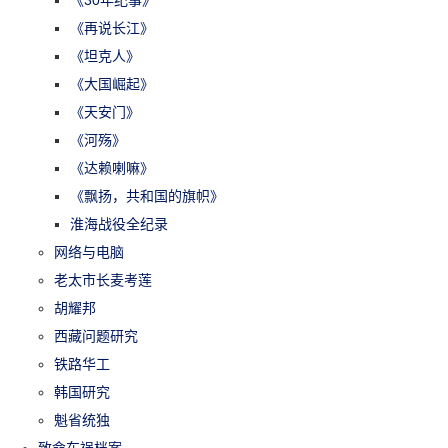
《再说长江》
《坦克人》
《大国崛起》
《天安门》
《河殇》
《达赖喇嘛》
《飘扬，共和国的旗帜》
淮海战役全纪录
网络与电脑
老太市长麦考莲
胡耀邦
西藏问题研究
铁路华工
韩国研究
魁省统独
致命车祸档案