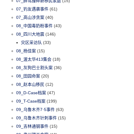
07_醉驾撞碎新移民家庭
(15)
07_钓友遇袭事件
(61)
07_高山涉贪案
(40)
08_中国毒奶粉事件
(43)
08_四川大地震
(146)
灾区采访队
(33)
08_杨佳案
(15)
08_渥太华413集会
(18)
08_灰狗巴士割头案
(36)
08_田园命案
(20)
08_赵本山移民
(12)
09_D-Case档案
(47)
09_T-Case档案
(199)
09_乌鲁木齐7·5事件
(63)
09_乌鲁木齐针刺事件
(15)
09_吉林通钢事件
(15)