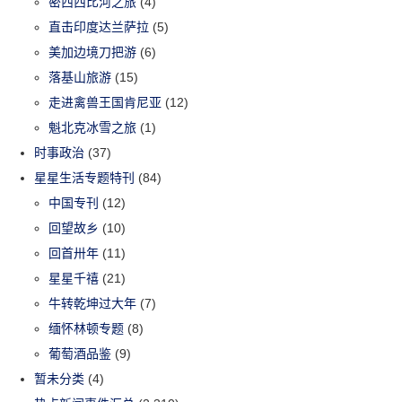
密西西比河之旅
(4)
直击印度达兰萨拉
(5)
美加边境刀把游
(6)
落基山旅游
(15)
走进禽兽王国肯尼亚
(12)
魁北克冰雪之旅
(1)
时事政治
(37)
星星生活专题特刊
(84)
中国专刊
(12)
回望故乡
(10)
回首卅年
(11)
星星千禧
(21)
牛转乾坤过大年
(7)
缅怀林顿专题
(8)
葡萄酒品鉴
(9)
暂未分类
(4)