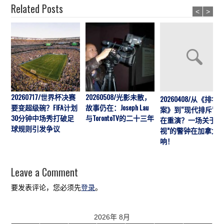
Related Posts
<
>
20260717/世界杯决赛
20260508/光影未散，
20260408/从《排华
要变超级碗？FIFA计划
故事仍在：Joseph Lau
案》到“现代排斥”历
30分钟中场秀打破足
与TorontoTV的二十三年
在重演？一场关于“
球规则引发争议
视”的警钟在加拿大
响！
Leave a Comment
要发表评论，您必须先
登录
。
2026年 8月