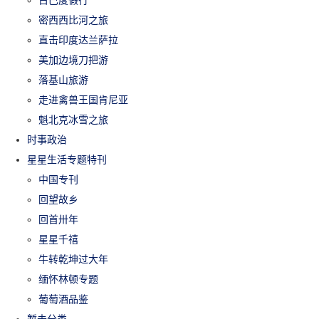
密西西比河之旅
直击印度达兰萨拉
美加边境刀把游
落基山旅游
走进禽兽王国肯尼亚
魁北克冰雪之旅
时事政治
星星生活专题特刊
中国专刊
回望故乡
回首卅年
星星千禧
牛转乾坤过大年
缅怀林顿专题
葡萄酒品鉴
暂未分类