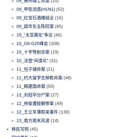
09_弗州理工命案
(10)
09_甲型流感(H1N1)
(52)
09_红宝石酒楼结业
(16)
09_超市东主陈旺案
(85)
10_“太亚裔化”争议
(46)
10_G8-G20峰会
(108)
10_十字弩射杀案
(19)
10_法登“间谍论”
(31)
11_包子铺命案
(21)
11_约大留学生柳乾命案
(48)
11_韩建国命案
(50)
12_刘冠华分尸案
(27)
12_林俊遭肢解惨案
(49)
12_王立军薄熙来事件
(130)
13_南方周末风波
(14)
移民写照
(45)