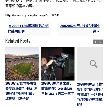
亚意识的基本内容。
http://www.rxyj.org/list.asp?id=1050
« 20061129/韩国网站介绍
20020524/五月灿烂独属亚
的韩国历史
裔 »
Related Posts
<
>
20260717/世界杯决赛
20260508/光影未散，
20260408/从《排华
要变超级碗？FIFA计划
故事仍在：Joseph Lau
案》到“现代排斥”历
30分钟中场秀打破足
与TorontoTV的二十三年
在重演？一场关于“
球规则引发争议
视”的警钟在加拿大
响！