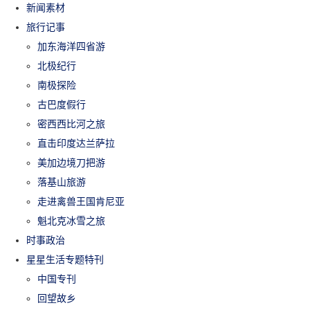
新闻素材
旅行记事
加东海洋四省游
北极纪行
南极探险
古巴度假行
密西西比河之旅
直击印度达兰萨拉
美加边境刀把游
落基山旅游
走进禽兽王国肯尼亚
魁北克冰雪之旅
时事政治
星星生活专题特刊
中国专刊
回望故乡