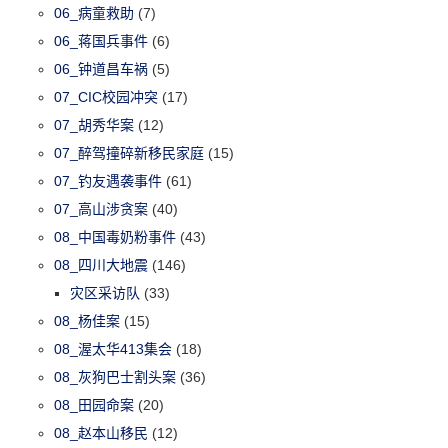
06_病童救助
(7)
06_蒋国兵事件
(6)
06_钟道昌车祸
(5)
07_CIC校园冲突
(17)
07_胡秀华案
(12)
07_醉驾撞碎新移民家庭
(15)
07_钓友遇袭事件
(61)
07_高山涉贪案
(40)
08_中国毒奶粉事件
(43)
08_四川大地震
(146)
灾区采访队
(33)
08_杨佳案
(15)
08_渥太华413集会
(18)
08_灰狗巴士割头案
(36)
08_田园命案
(20)
08_赵本山移民
(12)