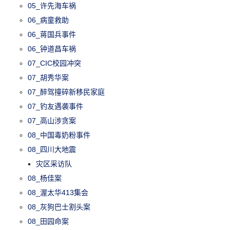
05_许先海车祸
06_病童救助
06_蒋国兵事件
06_钟道昌车祸
07_CIC校园冲突
07_胡秀华案
07_醉驾撞碎新移民家庭
07_钓友遇袭事件
07_高山涉贪案
08_中国毒奶粉事件
08_四川大地震
灾区采访队
08_杨佳案
08_渥太华413集会
08_灰狗巴士割头案
08_田园命案