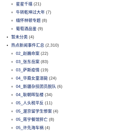
星星千禧
(21)
牛转乾坤过大年
(7)
缅怀林顿专题
(8)
葡萄酒品鉴
(9)
暂未分类
(4)
热点新闻事件汇总
(2,310)
02_赵巍命案
(22)
03_张东岳案
(83)
03_萨斯疫情
(19)
04_华裔女童溺毙
(24)
04_新疆杂技团员脱队
(6)
04_耿朝晖坠楼
(34)
05_人头税平反
(11)
05_渥京留学生惨案
(4)
05_蒋宇餐馆猝亡
(8)
05_许先海车祸
(4)