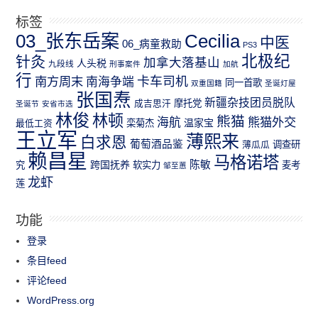
标签
03_张东岳案
Cecilia
中医
06_病童救助
PS3
北极纪
针灸
加拿大落基山
人头税
九段线
刑事案件
加航
行
南方周末
卡车司机
南海争端
同一首歌
双重国籍
圣诞灯屋
张国焘
新疆杂技团员脱队
成吉思汗
摩托党
圣诞节
安省市选
林俊
林顿
熊猫
熊猫外交
海航
温家宝
最低工资
栾菊杰
王立军
薄熙来
白求恩
葡萄酒品鉴
薄瓜瓜
调查研
赖昌星
马格诺塔
跨国抚养
陈敏
究
软实力
麦考
邹至蕙
龙虾
莲
功能
登录
条目feed
评论feed
WordPress.org