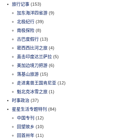
旅行记事
(153)
加东海洋四省游
(9)
北极纪行
(39)
南极探险
(8)
古巴度假行
(13)
密西西比河之旅
(4)
直击印度达兰萨拉
(5)
美加边境刀把游
(6)
落基山旅游
(15)
走进禽兽王国肯尼亚
(12)
魁北克冰雪之旅
(1)
时事政治
(37)
星星生活专题特刊
(84)
中国专刊
(12)
回望故乡
(10)
回首卅年
(11)