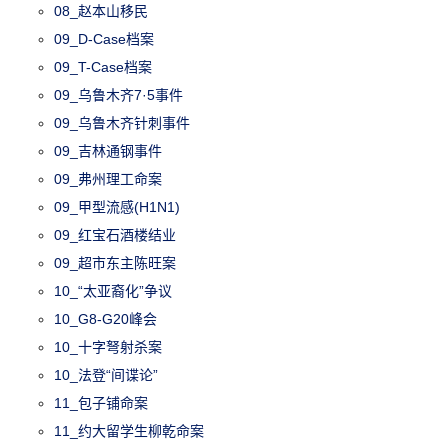
08_赵本山移民
09_D-Case档案
09_T-Case档案
09_乌鲁木齐7·5事件
09_乌鲁木齐针刺事件
09_吉林通钢事件
09_弗州理工命案
09_甲型流感(H1N1)
09_红宝石酒楼结业
09_超市东主陈旺案
10_“太亚裔化”争议
10_G8-G20峰会
10_十字弩射杀案
10_法登“间谍论”
11_包子铺命案
11_约大留学生柳乾命案