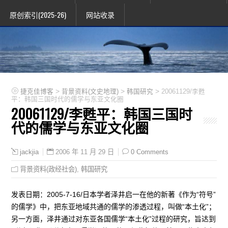
原创索引(2025-26)
网站收录
>
>
>
捷克佳博客
背景资料(文史地理)
韩国研究
20061129/李甦
平：韩国三国时代的儒学与东亚文化圈
20061129/李甦平：韩国三国时
代的儒学与东亚文化圈
2006 年 11 月 29 日
0 Comments
jackjia
背景资料(政经社会)
,
韩国研究
发表日期：2005-7-16/日本学者泽井启一在他的新著《作为“符号”
的儒学》中，把东亚地域共通的儒学的渗透过程，叫做“本土化”；
另一方面，泽井通过对东亚各国儒学“本土化”过程的研究，旨达到