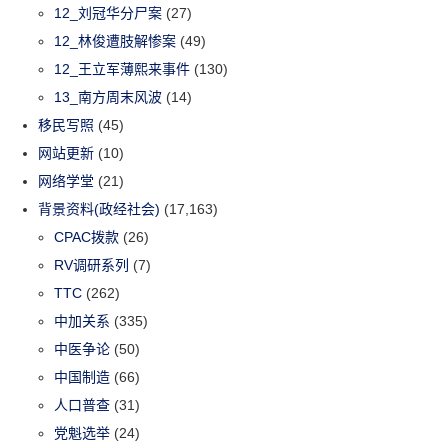
12_刘冠华分尸案
(27)
12_林俊遭肢解惨案
(49)
12_王立军薄熙来事件
(130)
13_南方周末风波
(14)
移民写照
(45)
网站更新
(10)
网络学堂
(21)
背景资料(政经社会)
(17,163)
CPAC拨款
(26)
RV调研系列
(7)
TTC
(262)
中加关系
(335)
中医争论
(50)
中国制造
(66)
人口普查
(31)
党魁选举
(24)