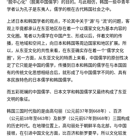
“脱中心化”（脱离中国儒学）的目的。与此相仿，韩国一些中青年
学者认为孔子是东夷人，儒学的根在古代韩国社会之中。
上述日本和韩国学者的观点，不论其中关于“源”与 “流”的问题，客
观上毕竟都承认在东亚地区存在着一个以儒家文化为基本内容的
文化圈。笔者以为儒学在中国产生、形成以后，伴着文明的传
播，在地域和空间上，向日本和韩国等周边国家和地区扩展。所
以，从东亚文化的共性来看，在东亚确实存在着一个“儒学文化
圈”，另一方面，从东亚文化的特质上来看，中国儒学的原创性决
定了它只能是中国的儒学，传播到日本和韩国的儒学在与本国固
有的传统文化思想相结合后，就形成了与中国儒学不同的、具有
本民族特色的日本儒学和韩国儒学。
而五彩斑斓的中国儒学、日本文学和韩国儒学又最终构成了东亚
文明的象征。
韩国三国时代指的是由高句丽（公元前37年到668年）、百济
（公元前18年至663年）及新罗（公元前57年到668年）三国构成
的历史时代。在地理位置上，高句丽处于朝鲜半岛北部，与中国
接垠，在引进中国文化方面，比百济和新罗要早，所以文化较发