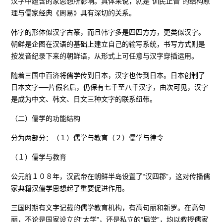
汉字中蕴含的家思想所影响。具体来说，就是“训民正音”的结构原
理与儒家经典《周易》具有深切的关系。
韩字的形体似汉字古篆，而且韩字多是四四方方，更类似汉字。
朝鲜是企图在汉语的基础上建立自己的输写系统，书写方式则是
按发音纪录下来的朝鲜语，从形式上可任意与汉字穿插运用。
随着三国中百济将儒学传到日本，汉字也传到日本。日本创制了
日本文字──片假名后，仍保有七千至八千汉字，由次可见，汉字
是成为中文、韩文、日文三种文字的联系纽带。
（二）儒学的功能结构
分为两部分：（１）儒学与教育（２）儒学与律令
（１）儒学与教育
公元前１０８年，汉武帝在朝鲜半岛设置了“汉四郡”，这对传播儒
家典籍汉儒学思想起了重要促进作用。
三国时期有文字记载的儒学教育机构，有高句丽和新罗。在高句
丽，不论是国家设立的“太学”，还是私立的“扃堂”，均以教授儒家