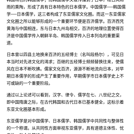
雨的熏陶，形成了具有日本特色的日本儒学。中国儒学──韩国儒
学──日本儒学，这三者构成了东亚儒家文化圈。而这一东亚儒家
文化圈之所以能够形成的一个重要环节便是百济儒学。百济西凭
黄海与中国相连，东与日本九州岛相交，百济的地理位置使得百
济是中国儒学传入朝鲜半岛、韩国儒学传入日本列岛的重要渠
道。
日本曾以四县土地换来百济的五经博士（名叫段杨尔），可见日
本当时对先进文化的渴求；百继的五经博士频频替换往来，使儒
风在日本不断吹拂。儒家文化百济，源源不断地流向日本，对早
期日本儒学的形成产生了重要作用，早期儒学市日本儒学史上不
可或缺的一个重要阶段。
通过以上论述可以看到，汉字、律令、儒学在七、八世纪之交，
即中国隋唐之际，在古代韩国和古代日本已基本健全，这标示着
东亚文化圈基本形成。
东亚儒学是对中国儒学、日本儒学、韩国儒学中共同性与整体性
的一个称谓。从共同性方面审视东亚儒学，具有道德主体性、忧