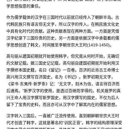
学思想指意的重任。
作为儒学载体的汉字在三国时代以前就已经传入了朝鲜半岛。古
代韩民族只有语言但无文字，所以汉字的传入，在韩民族文化史
中具有化时代的贡献。这种贡献表现在两种方面。一方面是凭借
汉字纪录下三国珍贵的历史，另一方面是依据汉字中承载着的儒
学思想创造了韩文，时间推至李朝世宗大王时(1419-1450)。
高句丽从建国初期就开始使用韩字，但究竟从何时开始，无确切
的文献记载。据三国史记记载，高句丽自建国初期就开始利用汉
字撰修本国史籍，名曰《留记》一百卷。百济的近肖古王命博士
高兴用汉文撰写百济国史，名为《书记》。新罗初期无文字，
《梁书·东夷传·新罗条》记：“无文字，刻木为信，语言待百济而
后通焉。”新罗汉字的使用，是透过百继而学得的。机关报罗的真
兴王命人用汉字撰写新罗国史，用汉字撰写的国史，不仅为后人
留下了宝贵的史料，而且亦可从汉字中了解其内在的儒家思想。
汉字转入三国后，一直被广泛流传使用，直到朝鲜朝世宗大王时
代才创造了韩字，这就是著名的“训民正音”。韩字的结构原理深受