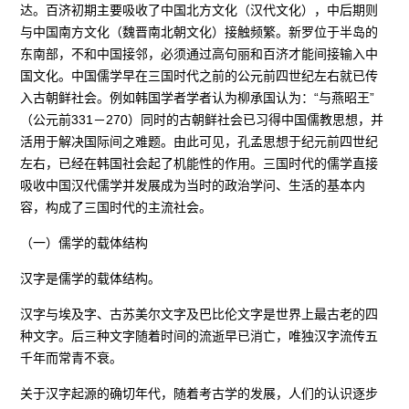
达。百济初期主要吸收了中国北方文化（汉代文化），中后期则
与中国南方文化（魏晋南北朝文化）接触频繁。新罗位于半岛的
东南部，不和中国接邻，必须通过高句丽和百济才能间接输入中
国文化。中国儒学早在三国时代之前的公元前四世纪左右就已传
入古朝鲜社会。例如韩国学者学者认为柳承国认为：“与燕昭王”
（公元前331－270）同时的古朝鲜社会已习得中国儒教思想，并
活用于解决国际间之难题。由此可见，孔孟思想于纪元前四世纪
左右，已经在韩国社会起了机能性的作用。三国时代的儒学直接
吸收中国汉代儒学并发展成为当时的政治学问、生活的基本内
容，构成了三国时代的主流社会。
（一）儒学的载体结构
汉字是儒学的载体结构。
汉字与埃及字、古苏美尔文字及巴比伦文字是世界上最古老的四
种文字。后三种文字随着时间的流逝早已消亡，唯独汉字流传五
千年而常青不衰。
关于汉字起源的确切年代，随着考古学的发展，人们的认识逐步