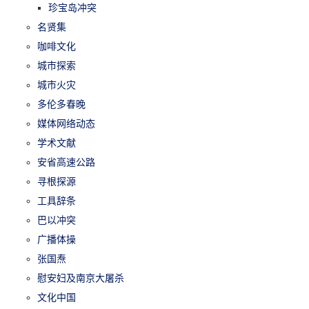
珍宝岛冲突
名贤集
咖啡文化
城市探索
城市火灾
多伦多春晚
媒体网络动态
学术文献
安省高速公路
寻根探源
工具辞条
巴以冲突
广播体操
张国焘
慰安妇及南京大屠杀
文化中国