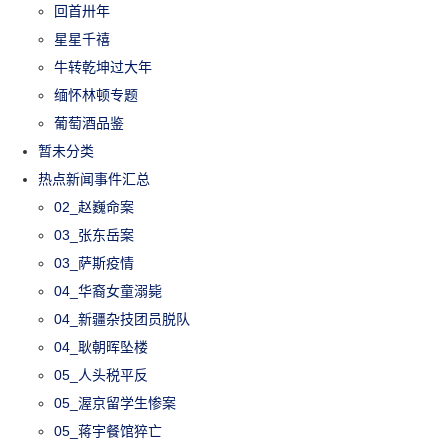
回首卅年
星星千禧
牛转乾坤过大年
缅怀林顿专题
葡萄酒品鉴
暂未分类
热点新闻事件汇总
02_赵巍命案
03_张东岳案
03_萨斯疫情
04_华裔女童溺毙
04_新疆杂技团员脱队
04_耿朝晖坠楼
05_人头税平反
05_渥京留学生惨案
05_蒋宇餐馆猝亡