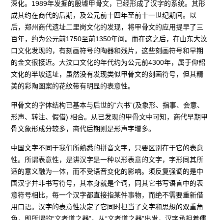
深化。1989年发掘的殷墟甲骨文，已经形成了汉字的系统。其形
成其约在商代的后期，及公元前十四年至前十一世纪期间。以
后，郑州商代遗址二里岗文化的发现，将甲骨文的应用提早了三
百年，约为公元前1750至前1350年间。而在这之后，在山东大汶
口文化发现的，有刻画符号的陶器和残片，这些刻画符号和早期
的金文很接近。大汶口文化的年代约为公元前4300年，属于仰韶
文化的半坡遗址，虽然没有发现类似甲骨文的刻画符号，但其精
美的彩陶图案的花纹带有明显的表意性。
甲骨文的字体结构已基本与后世的“六书”(及象形、指事、会意、
形声、转注、假借) 相合。从已发现的甲骨文中可知，商代早期甲
骨文象形成分较多，商代后期则是形声字增多。
中国文字不同于我们所熟悉的拼音文字，只要区别在于它的表意
性。所谓表意性，是讲汉字是一种以形表意的文字，字形同其所
适的意义融为一体，而不受语音变化的影响。须反复强调的是中
国汉字并非书写符号，其本身就是个词，同其它书写语言中的表
意符号相比，每一个汉字都直接指某件事物，而绝不需要重新借
用口语。汉字的表意性决定了它同时担当了文字和思想的双重角
色，即所谓的“文者道之器”。从“文者道之器”出发，汉字承担着儒