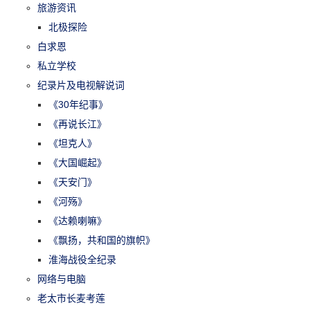
旅游资讯
北极探险
白求恩
私立学校
纪录片及电视解说词
《30年纪事》
《再说长江》
《坦克人》
《大国崛起》
《天安门》
《河殇》
《达赖喇嘛》
《飘扬，共和国的旗帜》
淮海战役全纪录
网络与电脑
老太市长麦考莲