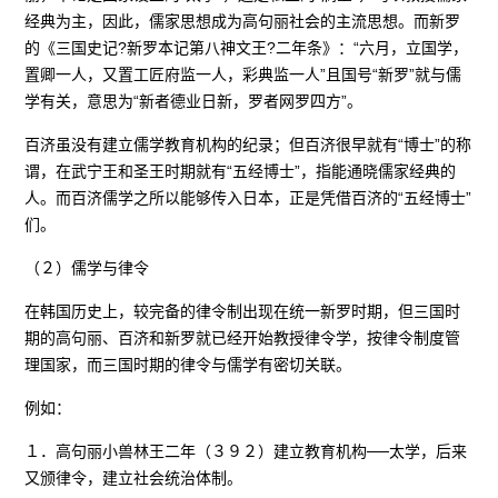
经典为主，因此，儒家思想成为高句丽社会的主流思想。而新罗
的《三国史记?新罗本记第八神文王?二年条》：“六月，立国学，
置卿一人，又置工匠府监一人，彩典监一人”且国号“新罗”就与儒
学有关，意思为“新者德业日新，罗者网罗四方”。
百济虽没有建立儒学教育机构的纪录；但百济很早就有“博士”的称
谓，在武宁王和圣王时期就有“五经博士”，指能通晓儒家经典的
人。而百济儒学之所以能够传入日本，正是凭借百济的“五经博士”
们。
（２）儒学与律令
在韩国历史上，较完备的律令制出现在统一新罗时期，但三国时
期的高句丽、百济和新罗就已经开始教授律令学，按律令制度管
理国家，而三国时期的律令与儒学有密切关联。
例如：
１．高句丽小兽林王二年（３９２）建立教育机构──太学，后来
又颁律令，建立社会统治体制。