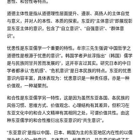
患性、和合性等特点。
道德主体性是指从道德理性层面提升、遵崇、高扬人的主体自觉
与意义，并对人的本性、本质的探索。东亚的“主体意识”即展现彰
显东亚主体的意识，包含了“自立意识”、“自强意识”、“群体意
识”。
忧患性是东亚儒学一个重要的特性。牟宗三先生强调“中国哲学之
道德性是根源于忧患的意识”。韩国学者尹丝淳指出“（韩国）儒学
是与民族同甘共苦而发展的”，这并非言过其实。研究日本的中日
学者都承认“危机感”、“危机意识”是日本民族的特点。东亚的忧患
意识内容丰富，具体表现为：忧患意识是一种责任感，亦是一种
价值观，一种凝聚剂。
和合性是东亚儒学另一特性，这是因为虽然东亚各国、各民族的
风俗习惯、思维方式、价值观念、心理结构有其差异，但积习在
东亚文化中的和合人文精神有其相同之处，可谓价值共性。由这
种东亚儒学的和合性推衍出东亚意识的“共生意识”。
“东亚意识”是指以中国、日本、韩国为主的东亚地区内在性的以儒
学为核心的一种意识。主体意识、忧患意识、共生意识构成了东