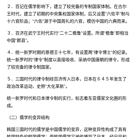
２．百记在儒学影响下，建立了较完备的专制国家体制。在古尔
王时代，建立了初期的中央集权国家体制，后又设置“六佐平”制与
十六官阶品；“六佐”源于中国周礼的六官，模仿中国的六典而来。
３．百济在武宁王时代实行“二十二檐鲁”设置。所谓“檐鲁”即相当
中国“郡县”。
４．统一新罗时期的景德王十七年，有设置两“律令博士”的纪录。
统一新罗时的“律令”制度以直接吸收、采纳中国唐朝的律令，形成
了较完备的律令制国家。
５．三国时代的律令制经百济传入日本，日本在６４５年发生了
政治改革运动，史称“大化革新”。
统一新罗时代和日本律令制的实行，标志着东亚儒家文化圈的形
成。
（二）儒学的变异结构
韩国三国时代的儒学是中国儒学的变异，这种变异性构成了具有
韩国特色的韩国儒学；而韩国儒学又被传播到了日本，经日风和