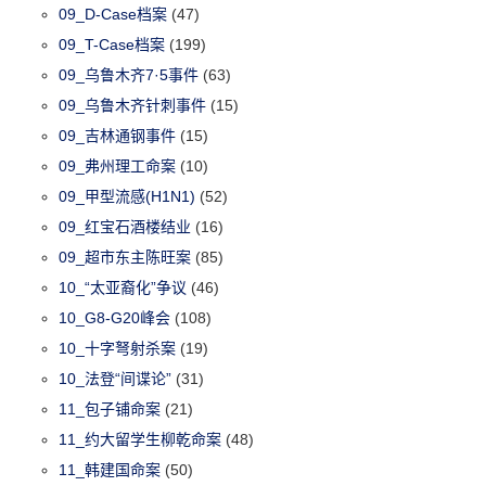
09_D-Case档案
(47)
09_T-Case档案
(199)
09_乌鲁木齐7·5事件
(63)
09_乌鲁木齐针刺事件
(15)
09_吉林通钢事件
(15)
09_弗州理工命案
(10)
09_甲型流感(H1N1)
(52)
09_红宝石酒楼结业
(16)
09_超市东主陈旺案
(85)
10_“太亚裔化”争议
(46)
10_G8-G20峰会
(108)
10_十字弩射杀案
(19)
10_法登“间谍论”
(31)
11_包子铺命案
(21)
11_约大留学生柳乾命案
(48)
11_韩建国命案
(50)