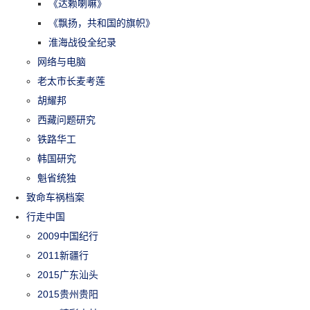
《达赖喇嘛》
《飘扬，共和国的旗帜》
淮海战役全纪录
网络与电脑
老太市长麦考莲
胡耀邦
西藏问题研究
铁路华工
韩国研究
魁省统独
致命车祸档案
行走中国
2009中国纪行
2011新疆行
2015广东汕头
2015贵州贵阳