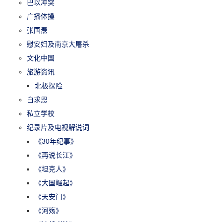
巴以冲突
广播体操
张国焘
慰安妇及南京大屠杀
文化中国
旅游资讯
北极探险
白求恩
私立学校
纪录片及电视解说词
《30年纪事》
《再说长江》
《坦克人》
《大国崛起》
《天安门》
《河殇》