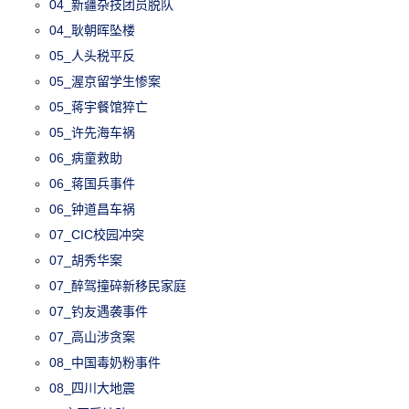
04_新疆杂技团员脱队
04_耿朝晖坠楼
05_人头税平反
05_渥京留学生惨案
05_蒋宇餐馆猝亡
05_许先海车祸
06_病童救助
06_蒋国兵事件
06_钟道昌车祸
07_CIC校园冲突
07_胡秀华案
07_醉驾撞碎新移民家庭
07_钓友遇袭事件
07_高山涉贪案
08_中国毒奶粉事件
08_四川大地震