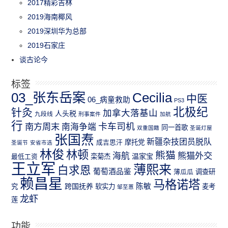
2017精彩吉林
2019海南椰风
2019深圳华为总部
2019石家庄
谈古论今
标签
03_张东岳案
Cecilia
中医
06_病童救助
PS3
北极纪
针灸
加拿大落基山
人头税
九段线
刑事案件
加航
行
南方周末
卡车司机
南海争端
同一首歌
双重国籍
圣诞灯屋
张国焘
新疆杂技团员脱队
成吉思汗
摩托党
圣诞节
安省市选
林俊
林顿
熊猫
熊猫外交
海航
温家宝
最低工资
栾菊杰
王立军
薄熙来
白求恩
葡萄酒品鉴
薄瓜瓜
调查研
赖昌星
马格诺塔
跨国抚养
陈敏
究
软实力
麦考
邹至蕙
龙虾
莲
功能