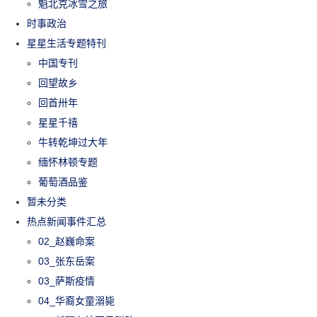
魁北克冰雪之旅
时事政治
星星生活专题特刊
中国专刊
回望故乡
回首卅年
星星千禧
牛转乾坤过大年
缅怀林顿专题
葡萄酒品鉴
暂未分类
热点新闻事件汇总
02_赵巍命案
03_张东岳案
03_萨斯疫情
04_华裔女童溺毙