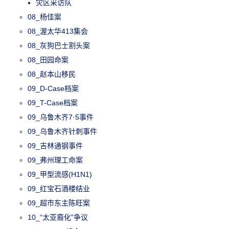
灾区采访队
08_杨佳案
08_渥太华413集会
08_灰狗巴士割头案
08_田园命案
08_赵本山移民
09_D-Case档案
09_T-Case档案
09_乌鲁木齐7·5事件
09_乌鲁木齐针刺事件
09_吉林通钢事件
09_弗州理工命案
09_甲型流感(H1N1)
09_红宝石酒楼结业
09_超市东主陈旺案
10_“太亚裔化”争议