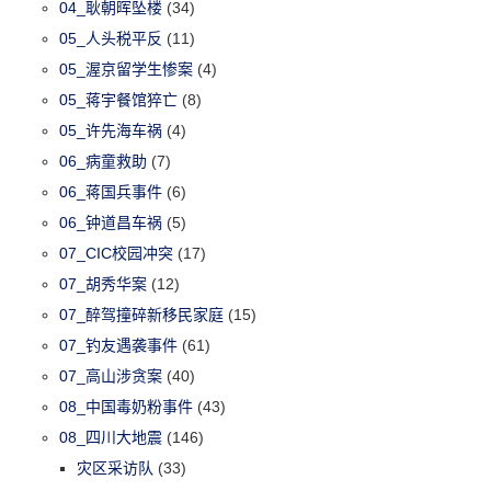
04_耿朝晖坠楼
(34)
05_人头税平反
(11)
05_渥京留学生惨案
(4)
05_蒋宇餐馆猝亡
(8)
05_许先海车祸
(4)
06_病童救助
(7)
06_蒋国兵事件
(6)
06_钟道昌车祸
(5)
07_CIC校园冲突
(17)
07_胡秀华案
(12)
07_醉驾撞碎新移民家庭
(15)
07_钓友遇袭事件
(61)
07_高山涉贪案
(40)
08_中国毒奶粉事件
(43)
08_四川大地震
(146)
灾区采访队
(33)