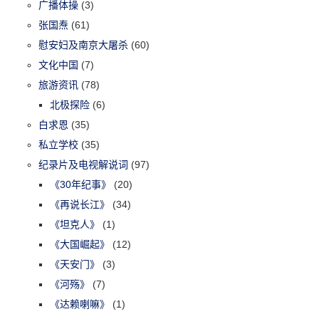
广播体操
(3)
张国焘
(61)
慰安妇及南京大屠杀
(60)
文化中国
(7)
旅游资讯
(78)
北极探险
(6)
白求恩
(35)
私立学校
(35)
纪录片及电视解说词
(97)
《30年纪事》
(20)
《再说长江》
(34)
《坦克人》
(1)
《大国崛起》
(12)
《天安门》
(3)
《河殇》
(7)
《达赖喇嘛》
(1)