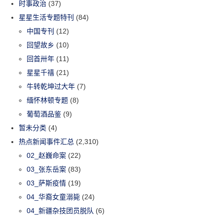
时事政治
(37)
星星生活专题特刊
(84)
中国专刊
(12)
回望故乡
(10)
回首卅年
(11)
星星千禧
(21)
牛转乾坤过大年
(7)
缅怀林顿专题
(8)
葡萄酒品鉴
(9)
暂未分类
(4)
热点新闻事件汇总
(2,310)
02_赵巍命案
(22)
03_张东岳案
(83)
03_萨斯疫情
(19)
04_华裔女童溺毙
(24)
04_新疆杂技团员脱队
(6)