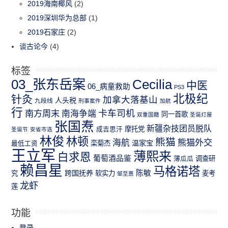
2019海南椰风
(2)
2019深圳华为总部
(1)
2019石家庄
(2)
谈古论今
(4)
标签
03_张东岳案
Cecilia
中医
06_病童救助
PS3
北极纪
针灸
加拿大落基山
人头税
九段线
刑事案件
加航
行
南方周末
卡车司机
南海争端
同一首歌
双重国籍
圣诞灯屋
张国焘
新疆杂技团员脱队
成吉思汗
摩托党
圣诞节
安省市选
林俊
林顿
熊猫
熊猫外交
海航
温家宝
最低工资
栾菊杰
王立军
薄熙来
白求恩
葡萄酒品鉴
薄瓜瓜
调查研
赖昌星
马格诺塔
跨国抚养
陈敏
究
软实力
麦考
邹至蕙
龙虾
莲
功能
登录