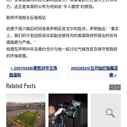
力，这正是本周的公布为何如此“令人震惊”的原因。
联邦环境部长反唇相讥
伯德于周六稍后时间发表声明反驳戈尔的批评。声明指出：“事实
上，我们的计划远较该位前副总统任内的美国政府所提出的任何
措施更为严格。”
伯德在声明中并且邀约戈尔与他一起讨论气候改变及保守党政府
的环保政策。
« 20070428/麦凯对华立场
20020524/五月灿烂独属亚
趋温和
裔 »
Related Posts
<
>