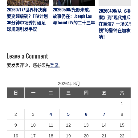
20260717/世界杯决赛
20260508/光影未散，
20260408/从《排华
要变超级碗？FIFA计划
故事仍在：Joseph Lau
案》到“现代排斥”历
30分钟中场秀打破足
与TorontoTV的二十三年
在重演？一场关于“
球规则引发争议
视”的警钟在加拿大
响！
Leave a Comment
要发表评论，您必须先
登录
。
2026年 8月
日
一
二
三
四
五
六
1
2
3
4
5
6
7
8
9
10
11
12
13
14
15
16
17
18
19
20
21
22