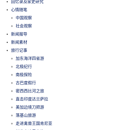
回忆录及家史研究
心情随笔
中国观察
社会观察
新闻报导
新闻素材
旅行记事
加东海洋四省游
北极纪行
南极探险
古巴度假行
密西西比河之旅
直击印度达兰萨拉
美加边境刀把游
落基山旅游
走进禽兽王国肯尼亚