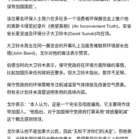
误导加国国民”。
该位著名环保人士周六在多伦多一个消费者环保展览会上推介他
的奥斯卡得奖纪录片《绝望真相》(An Inconvenient Truth)，安省
省长麦坚迪及环保分子大卫铃木(David Suzuki)均在场。
大卫铃木周五在同一展览会的开幕礼上当面责难联邦环境部长伯
德(John Baird)，戈尔对他的做法表示赞赏。
伯德当时向大卫铃木表示，保守党政府在环保方面所做的事情，
比起加国历来任何政府还要多。但大卫铃木指出，那并不足够。
保守党政府的环保策略专注削减温室气体排放及改善空气质素。
但有关计划并未清楚说明条例的具体内容。
戈尔表示：“本人认为，这是一个完全及彻底骗局。它主要用作误
导加国人。”他指出，对于加国保守党政府打算采用“排放量削减”
这个概念感到惊讶。
戈尔承认他不是加拿大公民，因此“无权干涉你们的决定”。但他表
示，全球各国均将目光朝向加拿大，希望看到它在道义上的领导