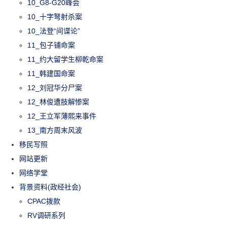
10_G8-G20峰会
10_十字弩射杀案
10_法登“间谍论”
11_包子铺命案
11_约大留学生柳乾命案
11_韩建国命案
12_刘冠华分尸案
12_林俊遭肢解惨案
12_王立军薄熙来事件
13_南方周末风波
移民写照
网站更新
网络学堂
背景资料(政经社会)
CPAC拨款
RV调研系列