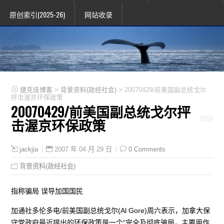
原创索引(2025-26)
网站收录
>
>
捷克佳博客
背景资料(政经社会)
20070429/前美国副总统戈尔
抨击渥京环保政策
20070429/前美国副总统戈尔抨
击渥京环保政策
2007 年 04 月 29 日
0 Comments
jackjia
背景资料(政经社会)
指称骗局 误导加国国民
加通社多伦多电/前美国副总统戈尔(Al Gore)周六表示，加拿大保
守党政府最近提出的环保政策是一个“完全及彻底骗局，主要用作