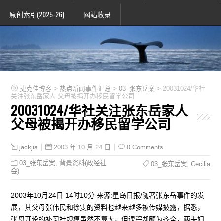
原创索引(2025-26)
网站收录
>
>
>
捷克佳博客
热点新闻事件汇总
03_张东岳案
20031024/华社
关注张东岳家人 父母被揭开办移民留学公司
20031024/华社关注张东岳家人
父母被揭开办移民留学公司
2003 年 10 月 24 日
0 Comments
jackjia
03_张东岳案
,
背景资料(政经社
03_张东岳案
,
Cecilia
会)
2003年10月24日 14时10分 来源:星岛日报/随著张东岳事件的发
展，其父母张伟民和徐雯的资料也越来越多被传媒披露，据悉，
张母开设的补习社规模虽然不算大，但课程却颇为齐全，两夫妇