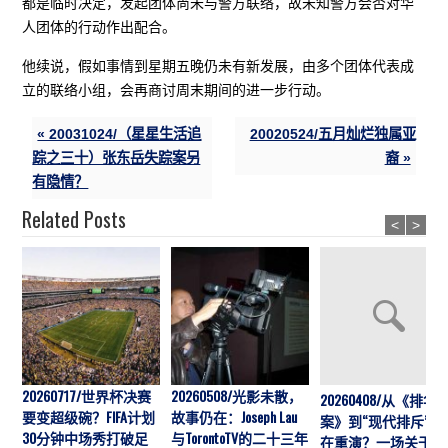
都是临时决定，发起团体尚未与警方联络，故未知警方会否对华
人团体的行动作出配合。
他续说，假如事情到星期五晚仍未有新发展，由多个团体代表成
立的联络小组，会再商讨周末期间的进一步行动。
« 20031024/（星星生活追
20020524/五月灿烂独属亚
踪之三十）张东岳失踪案另
裔 »
有隐情？
Related Posts
<
>
20260717/世界杯决赛
20260508/光影未散，
20260408/从《排华
要变超级碗？FIFA计划
故事仍在：Joseph Lau
案》到“现代排斥”历
30分钟中场秀打破足
与TorontoTV的二十三年
在重演？一场关于“