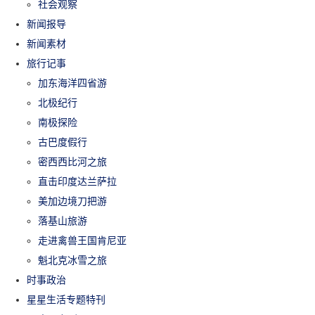
社会观察
新闻报导
新闻素材
旅行记事
加东海洋四省游
北极纪行
南极探险
古巴度假行
密西西比河之旅
直击印度达兰萨拉
美加边境刀把游
落基山旅游
走进禽兽王国肯尼亚
魁北克冰雪之旅
时事政治
星星生活专题特刊