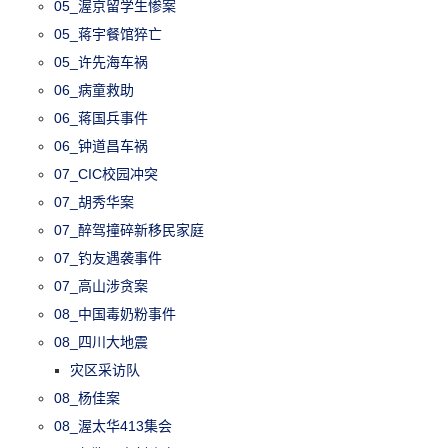
05_渥京留学生惨案
05_蒋宇餐馆猝亡
05_许先海车祸
06_病童救助
06_蒋国兵事件
06_钟道昌车祸
07_CIC校园冲突
07_胡秀华案
07_醉驾撞碎新移民家庭
07_钓友遇袭事件
07_高山涉贪案
08_中国毒奶粉事件
08_四川大地震
灾区采访队
08_杨佳案
08_渥太华413集会