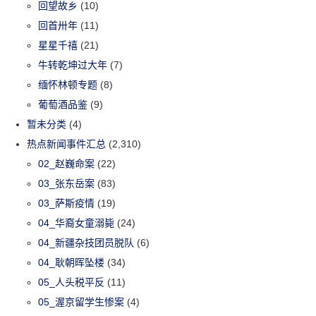
回望故乡
(10)
回首卅年
(11)
星星千禧
(21)
牛转乾坤过大年
(7)
缅怀林顿专题
(8)
葡萄酒品鉴
(9)
暂未分类
(4)
热点新闻事件汇总
(2,310)
02_赵巍命案
(22)
03_张东岳案
(83)
03_萨斯疫情
(19)
04_华裔女童溺毙
(24)
04_新疆杂技团员脱队
(6)
04_耿朝晖坠楼
(34)
05_人头税平反
(11)
05_渥京留学生惨案
(4)