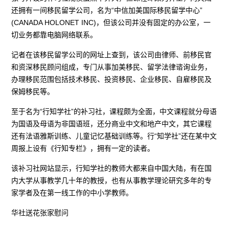
还拥有一间移民留学公司，名为“中信加美国际移民留学中心”
(CANADA HOLONET INC)，但该公司并没有固定的办公室，一
切业务都靠电脑网络联系。
记者在该移民留学公司的网址上查到，该公司由律师、前移民官
和资深移民顾问组成，专门从事加美移民、留学法律谘询业务，
办理移民范围包括技术移民、投资移民、企业移民、自雇移民及
保姆移民等。
至于名为“行知学社”的补习社，课程颇为全面，中文课程就分母语
为国语及母语为非国语班，还分商业中文和地产中文，其它课程
还有法语雅斯训练、儿童记忆基础训练等。行“知学社”还在某中文
周报上设有《行知专栏》，拥有一定的读者。
该补习社网站显示，行知学社的教师大都来自中国大陆，有在国
内大学从事教学几十年的教授，也有从事教学理论研究多年的专
家学者及在第一线工作的中小学教师。
华社送花张家慰问