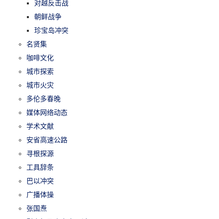
对越反击战
朝鲜战争
珍宝岛冲突
名贤集
咖啡文化
城市探索
城市火灾
多伦多春晚
媒体网络动态
学术文献
安省高速公路
寻根探源
工具辞条
巴以冲突
广播体操
张国焘