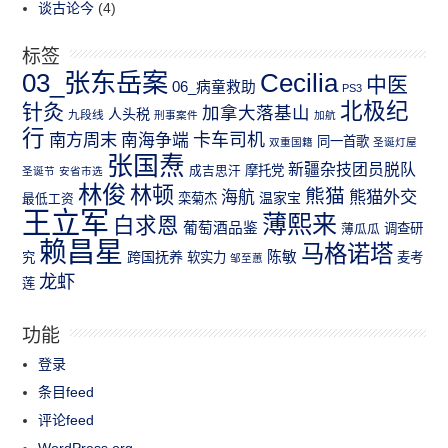
谈古论今
(4)
标签
03_张东岳案
Cecilia
中医
06_病童救助
PS3
北极纪
针灸
加拿大落基山
人头税
九段线
刑事案件
加航
行
南方周末
卡车司机
南海争端
同一首歌
双重国籍
圣诞灯屋
张国焘
新疆杂技团员脱队
成吉思汗
摩托党
圣诞节
安省市选
林俊
林顿
熊猫
熊猫外交
海航
温家宝
最低工资
栾菊杰
王立军
薄熙来
白求恩
葡萄酒品鉴
薄瓜瓜
调查研
赖昌星
马格诺塔
跨国抚养
陈敏
究
软实力
麦考
邹至蕙
龙虾
莲
功能
登录
条目feed
评论feed
WordPress.org