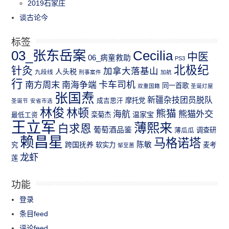
2019石家庄
谈古论今
标签
03_张东岳案
Cecilia
中医
06_病童救助
PS3
北极纪
针灸
加拿大落基山
人头税
九段线
刑事案件
加航
行
南方周末
卡车司机
南海争端
同一首歌
双重国籍
圣诞灯屋
张国焘
新疆杂技团员脱队
成吉思汗
摩托党
圣诞节
安省市选
林俊
林顿
熊猫
熊猫外交
海航
温家宝
最低工资
栾菊杰
王立军
薄熙来
白求恩
葡萄酒品鉴
薄瓜瓜
调查研
赖昌星
马格诺塔
跨国抚养
陈敏
究
软实力
麦考
邹至蕙
龙虾
莲
功能
登录
条目feed
评论feed