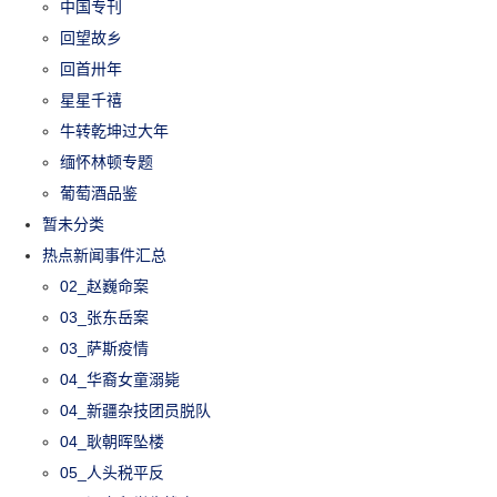
中国专刊
回望故乡
回首卅年
星星千禧
牛转乾坤过大年
缅怀林顿专题
葡萄酒品鉴
暂未分类
热点新闻事件汇总
02_赵巍命案
03_张东岳案
03_萨斯疫情
04_华裔女童溺毙
04_新疆杂技团员脱队
04_耿朝晖坠楼
05_人头税平反