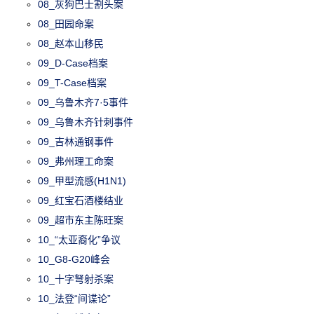
08_灰狗巴士割头案
08_田园命案
08_赵本山移民
09_D-Case档案
09_T-Case档案
09_乌鲁木齐7·5事件
09_乌鲁木齐针刺事件
09_吉林通钢事件
09_弗州理工命案
09_甲型流感(H1N1)
09_红宝石酒楼结业
09_超市东主陈旺案
10_“太亚裔化”争议
10_G8-G20峰会
10_十字弩射杀案
10_法登“间谍论”