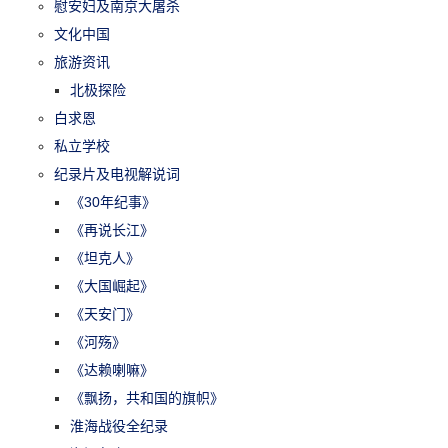
慰安妇及南京大屠杀
文化中国
旅游资讯
北极探险
白求恩
私立学校
纪录片及电视解说词
《30年纪事》
《再说长江》
《坦克人》
《大国崛起》
《天安门》
《河殇》
《达赖喇嘛》
《飘扬，共和国的旗帜》
淮海战役全纪录