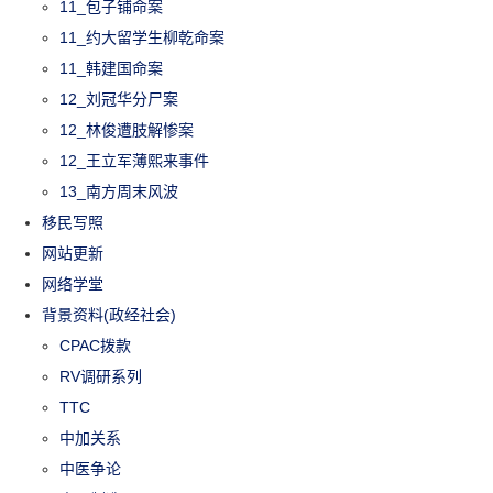
11_包子铺命案
11_约大留学生柳乾命案
11_韩建国命案
12_刘冠华分尸案
12_林俊遭肢解惨案
12_王立军薄熙来事件
13_南方周末风波
移民写照
网站更新
网络学堂
背景资料(政经社会)
CPAC拨款
RV调研系列
TTC
中加关系
中医争论