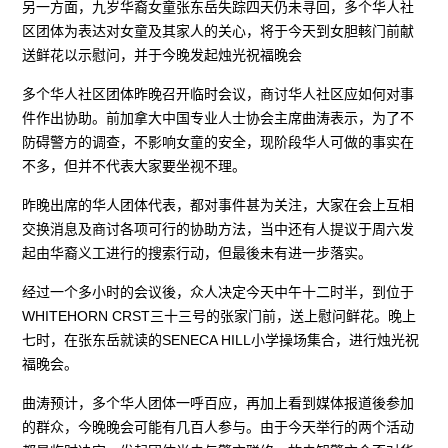
另一方面，九岁华裔女童张东岳失踪四天仍未寻回，多个华人社
区团体为表达对女童及其家人的关心，将于今天到女胆輆门前献
送鲜花以示慰问，并于今晚发起烛光祝福晚会
多个华人社区团体昨晚召开临时会议，商讨华人社区应如何对事
件作出协助。前加拿大中国专业人士协会主席曲涛表示，为了不
防碍警方的调查，不影响女童的安全，现阶段华人可做的事实在
不多，但并不代表大家要坐视不理。
昨晚出席的华人团体代表，都对事件甚为关注，大家在会上互相
交换消息及商讨各项可行的协助方法，当中还有人提议于周六发
起由华裔义工进行的搜索行动，但最後未有进一步落实。
经过一个多小时的会议後，众人决定今天中午十二时半，到位于
WHITEHORN CRST三十三号的张家门前，送上慰问鲜花。晚上
七时，在张东岳就读的SENECA HILL小学操场集合，进行烛光祝
福晚会。
曲涛预计，多个华人团体一呼百应，再加上看到媒体报道後参加
的群众，今晚晚会可能有几百人参与。由于今天举行的两个活动