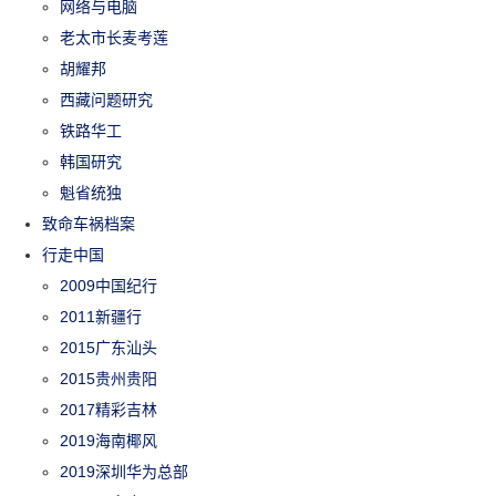
网络与电脑
老太市长麦考莲
胡耀邦
西藏问题研究
铁路华工
韩国研究
魁省统独
致命车祸档案
行走中国
2009中国纪行
2011新疆行
2015广东汕头
2015贵州贵阳
2017精彩吉林
2019海南椰风
2019深圳华为总部