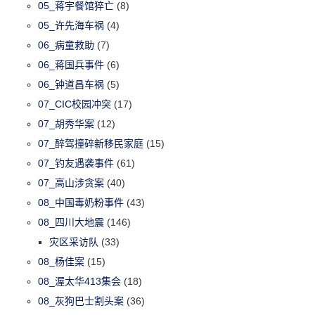
05_蒋宇餐馆猝亡
(8)
05_许先海车祸
(4)
06_病童救助
(7)
06_蒋国兵事件
(6)
06_钟道昌车祸
(5)
07_CIC校园冲突
(17)
07_胡秀华案
(12)
07_醉驾撞碎新移民家庭
(15)
07_钓友遇袭事件
(61)
07_高山涉贪案
(40)
08_中国毒奶粉事件
(43)
08_四川大地震
(146)
灾区采访队
(33)
08_杨佳案
(15)
08_渥太华413集会
(18)
08_灰狗巴士割头案
(36)