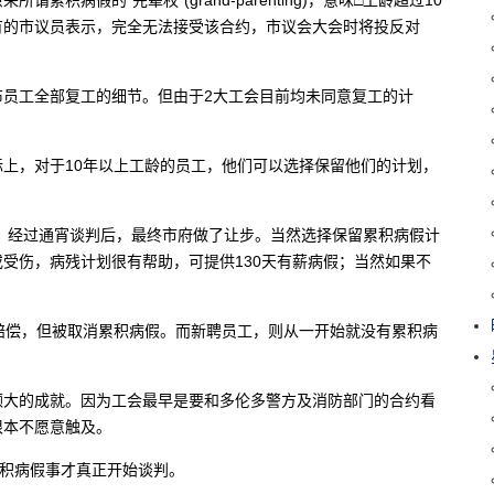
有的市议员表示，完全无法接受该合约，市议会大会时将投反对
布员工全部复工的细节。但由于2大工会目前均未同意复工的计
上，对于10年以上工龄的员工，他们可以选择保留他们的计划，
。
半、经过通宵谈判后，最终市府做了让步。当然选择保留累积病假计
受伤，病残计划很有帮助，可提供130天有薪病假；当然如果不
赔偿，但被取消累积病假。而新聘员工，则从一开始就没有累积病
颇大的成就。因为工会最早是要和多伦多警方及消防部门的合约看
根本不愿意触及。
累积病假事才真正开始谈判。