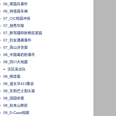
06_蒋国兵事件
06_钟道昌车祸
07_CIC校园冲突
07_胡秀华案
07_醉驾撞碎新移民家庭
07_钓友遇袭事件
07_高山涉贪案
08_中国毒奶粉事件
08_四川大地震
灾区采访队
08_杨佳案
08_渥太华413集会
08_灰狗巴士割头案
08_田园命案
08_赵本山移民
09_D-Case档案