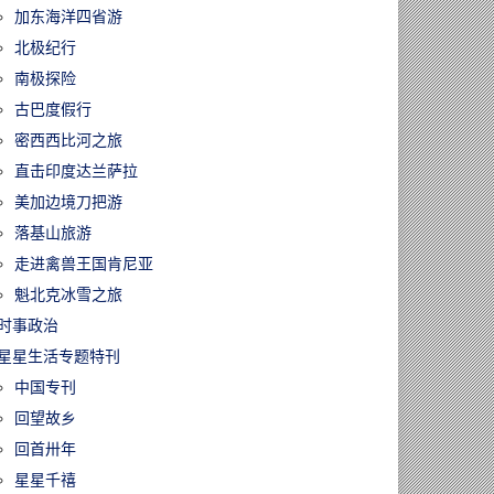
加东海洋四省游
北极纪行
南极探险
古巴度假行
密西西比河之旅
直击印度达兰萨拉
美加边境刀把游
落基山旅游
走进禽兽王国肯尼亚
魁北克冰雪之旅
时事政治
星星生活专题特刊
中国专刊
回望故乡
回首卅年
星星千禧