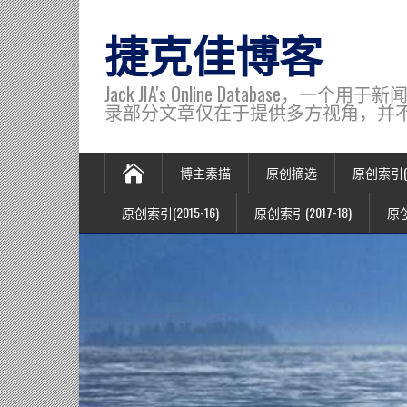
捷克佳博客
Jack JIA's Online Data
录部分文章仅在于提供多方视角，并不代表博主观
博主素描
原创摘选
原创索引(20
原创索引(2015-16)
原创索引(2017-18)
原创