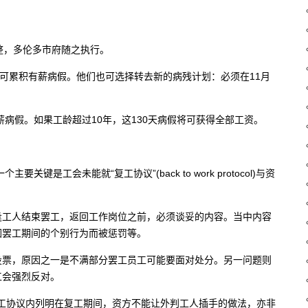
整，多伦多市府随之执行。
仍可累积有薪病假。他们也可选择转去新的病残计划：必须在11月
薪病假。如果工龄超过10年，这130天病假将可获得全部工资。
是工会未能就“复工协议”(back to work protocol)与资
逢工人结束罢工，返回工作岗位之前，必须谈妥的内容。当中内容
因罢工期间的个别行为而被惩罚等。
投票，原因之一是不满部分罢工员工可能要面对处分。另一问题则
工会强烈反对。
在复工协议内列明在复工期间，资方不能让外判工人插手的做法，亦非