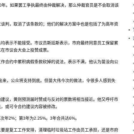
0年。如果罢工争执最终由仲裁解决，那么仲裁官员是不会取消该
过谈判，取消了该条款的；他们的解决方案中也是包括了为高年资
员均表示不能接受。市议员斯廷斯表示，市府最终同意员工保留累
以在市议会大会上投赞成票。
工作合约中累积病假条款砍掉的说法，表示不满，他认为苗没向公
出来，公众将支持到底。但苗大伟今次的做法，令很多人感到失
约建议，黄则预测届时赞成与反对的票数将相当接近。他又呼吁市
见，或可令合约建议内容被修改。
年2%；第3年为2.25%。3年合共达6%。
主要是复工工作安排，清理临时垃圾站工作由员工承担，还是市府