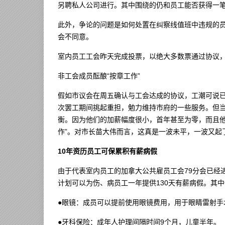
另聘私人公司进行。其中围绕的仍和员工能否获得一
此外，争论的问题是如何处置在纠察线值班中违规的
会不同意。
室内员工工会昨天完成投票，以绝大多数票通过协议
非工会成员酝酿“按章工作”
假如市议会在周五确认与工会达成的协议，工潮可说
次罢工期间挑起重担，勉力维持市府的一些服务。但
衡。因为他们的加薪幅度很小，首年甚至为零，而且他
作”。对市长苗大伟而言，这真是一波未平，一波又起
10年资历员工可保累积有薪病假
由于代表室内员工的加拿大公共雇员工会79分会已经
计划可以为伤、病员工一年提供130天有薪病假。其
●眼镜：成员可以提前使用眼镜费用，用于眼睛雷射手
●牙科保险：成年人护理间隔时间9个月，儿童半年。