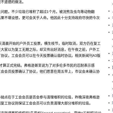
很不道德的做法。
生问题，不少垃圾已堆积了超过1个月，被浣熊及虫鸟等动物翻
后果不堪设想，更可会关乎人命。他因此十分支持政府尽快把今次
天清晨开始的户外员工投票，横生枝节，临时取消，双方仍在复工
在大家以为复工无期之际，却又传出好消息，在午夜之前，户外工
协议，工会会员可以在今天投票确认临时协议。相关新闻刊A3版
，才算正式完结。弗格逊甚至说为了对多伦多市民的忍耐表示感
工会会员投票确认了协议，他们愿意在周五早上，市议会未确认协
争拗点在于工会会员是否会参与清理堆积的垃圾，昨晚深夜弗格逊
而复工协议则保证工会会员可以负责清理大部分堆积的垃圾。
病假的“先辈权”(grand-parenting)，意味□工龄超过10