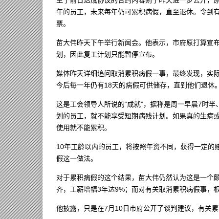
年的员工，未来每年仍可累积病假，直至退休。令到
票。
苗大伟昨天下午举行新闻会。他表示，市府原打算宣
划，因此复工计划只能暂停宣布。
媒体昨天详细追问取消累积病假一事，最终发现，实际
今后每一年仍有18天的病假可供储存，直到他们退休
这是工会领导人所说的“成就”，据称是周一早晨7时
划的员工，就不能享受短期病残计划。如果真的生病或
使用就不能累积。
10年工龄以内的员工，将按照年资不同，获得一定的
假这一做法。
对于累积病假的这个结果，苗大伟仍然认为这是一个
齐，工薪增幅3年达9%；而对有关取消累积病假事，
他披露，只是在7月10日市府公开了谈判建议，有关