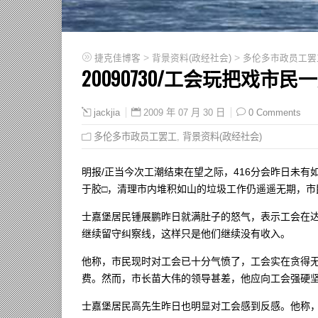
>
>
捷克佳博客
背景资料(政经社会)
多伦多市政员工罢
20090730/工会玩把戏市民
2009 年 07 月 30 日
0 Comments
jackjia
多伦多市政员工罢工
,
背景资料(政经社会)
明报/正当今次工潮结束在望之际，416分会昨日未
于胶□，清理市内堆积如山的垃圾工作仍遥遥无期，市
士嘉堡居民锺展鹏昨日就满肚子的怒气，表示工会在
继续留守纠察线，这样只是他们继续没有收入。
他称，市民现时对工会已十分气愤了，工会实在贪得
费。然而，市长苗大伟的领导甚差，他应向工会强硬
士嘉堡居民高先生昨日也明显对工会感到反感。他称