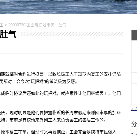
>
工
20090730/工会玩把戏市民一肚气
一肚气
有如期就临时合约进行投票，以致垃圾工人于短期内复工的安排仍陷
民都对工会今次“玩把戏”的做法极为反感。
达成临时协议后还如此的玩把戏，就应索性让他们继续罢工，他们
« 
无厌，现时明显是他们要把握临近的长周末假期来赚回丰厚的加班
坚持，市府是有权请来外判工人来负责罢工的善后工作的。
分
，原本复工在望，但现时又再要拖延，工会完全是挟持市民做人