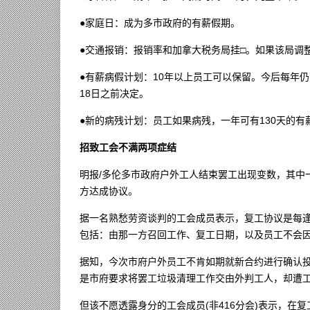
●家庭日：成为多市政府的有薪假期。
●交通报销：报销率和加拿大税务局挂□。如果该局调
●有薪病假计划：10年以上员工可以保留。今后每年
18日之前决定。
●新的病残计划：员工如果病残，一年可有130天的有
招致工会不满两项症结
明报/多伦多市政府户外工人结束罢工出现变数，其中一个主要关键
方达成协议。
据一名熟愁劳资谈判的工会成员表示，复工协议是每
包括：由那一方召回工作、复工日期，以及员工不会
据知，今次市府户外员工不肯如期就新合约进行确认
是市府要求将罢工垃圾清理工作交由外判工人，却遭
但该不愿透露身分的工会成员(非416分会)表示，