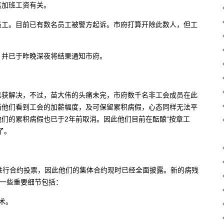
笔加班工资有关。
员工。目前已有数名员工被警方起诉。市府打算开除此数人，但工
，并已于昨晚深夜将结果通知市府。
已获解决，不过，苗大伟的头痛未完，市府数千名非工会成员在此
当他们看到工会的加薪幅度，及可保留累积病假，心态同样无法平
们的累积病假也已于2年前取消。因此他们目前在酝酿“按章工
了。
进行合约投票，因此他们的集体合约现时已经全面披露。新的病残
中一些重要细节包括：
术。