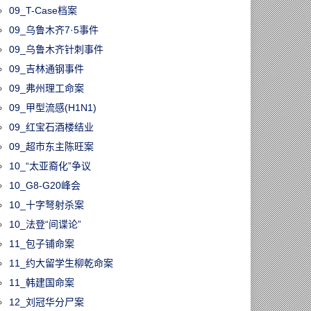
09_T-Case档案
09_乌鲁木齐7·5事件
09_乌鲁木齐针刺事件
09_吉林通钢事件
09_弗州理工命案
09_甲型流感(H1N1)
09_红宝石酒楼结业
09_超市东主陈旺案
10_“太亚裔化”争议
10_G8-G20峰会
10_十字弩射杀案
10_法登“间谍论”
11_包子铺命案
11_约大留学生柳乾命案
11_韩建国命案
12_刘冠华分尸案