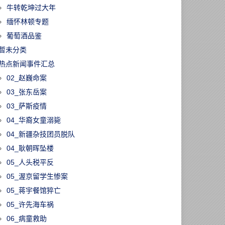
牛转乾坤过大年
缅怀林顿专题
葡萄酒品鉴
暂未分类
热点新闻事件汇总
02_赵巍命案
03_张东岳案
03_萨斯疫情
04_华裔女童溺毙
04_新疆杂技团员脱队
04_耿朝晖坠楼
05_人头税平反
05_渥京留学生惨案
05_蒋宇餐馆猝亡
05_许先海车祸
06_病童救助