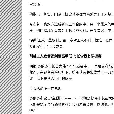
常普通。
他指出，其实，因复工协议谈不拢而拖延罢工工人复
今次劳、资双方达成新的工作合约中，另一个常用的字眼是
段，他们以现金买去劳工的某些权利。在今次罢工中
“买断工人一些权利是否一定对工人不利，很难一概而
特别权利。”工会成员。
削减工人病假福利眼高手低 市长含糊其词捱轰
明报/多伦多市长苗大伟昨在记者会中，一再强调在与户外工
然而，在记者穷追猛打下，始承认有关条款并非一刀切删除，
评。以下是各人不同的反应：
市长承诺没一样兑现
多伦多市议员斯廷斯(Karen Stintz)猛烈批评
人加薪幅度会与通胀看齐；市府未来负债可以减低，
得？”