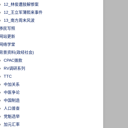
12_林俊遭肢解惨案
12_王立军薄熙来事件
13_南方周末风波
移民写照
网站更新
网络学堂
背景资料(政经社会)
CPAC拨款
RV调研系列
TTC
中加关系
中医争论
中国制造
人口普查
党魁选举
加元汇率