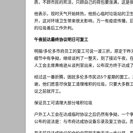
质，不顾市民的死活，只顾自己的荷包要涨满，这是
他表示，现时天气开始转热，他担心临时垃圾站的卫
开，这对环境卫生带来很太影响，万一有疫症传播，
的垃圾善后工作外判。
午夜前达最终协议明日可复工
明报/多伦多市府员工的复工可说一波三折。原定于昨
细节中有争拗，继续谈判了一整天，到了接近午夜，
人工会主席弗格逊从谈判室出来，公布双方终于达成了
经过这一番折腾，困扰多伦多市民达5个星期的罢工
谢，他们愿意尽快复工清理堆积的垃圾，只要大多数
议之前就开工。
保证员工可清理大部分堆积垃圾
户外工人工会在达成临时协议之后仍然有争拗，一个
公布的说法是：与市府达成协议备忘录及复工协议。
至于前日达成协议的合约内容则于昨天进一步公开，原来所谓累积