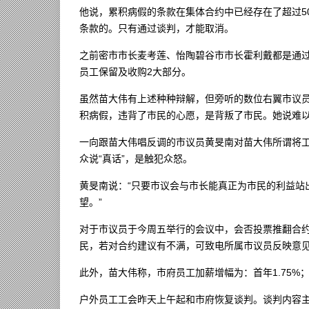
他说，累积病假的条款在集体合约中已经存在了超过5
条款的。只有通过谈判，才能取消。
之前密市市长麦考莲、怡陶碧谷市市长霍利戴都是通
员工保留及收购2大部分。
虽然苗大伟有上述种种辩解，但旁听的数位右翼市议
积病假，违背了市民的心愿，是背叛了市民。她说难
一向跟苗大伟唱反调的市议员黄旻南对苗大伟所谓将
众说“真话”，是触犯众怒。
黄旻南说：“只要市议会与市长能真正为市民的利益站
望。”
对于市议员于今周五举行的会议中，会否投票推翻合
民，若对合约建议有不满，可致电所属市议员反映意
此外，苗大伟称，市府员工加薪增幅为：首年1.75%；次
户外员工工会昨天上午起和市府恢复谈判。谈判内容