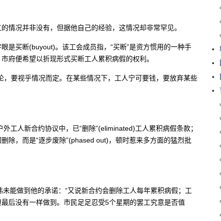
工的情况并非没有，但据他自己的经验，这情况却非常罕见。
买断(buyout)。该工会成员指，“买断”是资方惯用的一种手
，市府便希望以折现形式买断工人累积病假的权利。
论，要视乎情况而定。在某些情况下，工人宁可要钱，要放弃某些
人新合约协议中，已“删除”(eliminated)工人累积病假条款；
而是“逐步废除”(phased out)，顿时惹来多方面的猛烈批
市长苗大伟未能做到他的承诺：“又说新合约会删除工人每年累积病假；工
但最后没有一样做到。市民足足忍受5个星期的罢工究意是否值