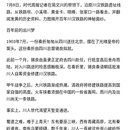
7月8日，时代周报记者在简文兴的带领下，沿原川汉铁路遗址线
路，从铁路坝、小溪塔、黄金卡、晓峰、张家口一路看去，并翻
阅发黄的历史资料，力图揭开百年川汉铁路的神秘面纱。
百年前的出川梦
1903年7月，一份奏折匆匆从四川送往北京，摆在了光绪皇帝的
案头。这份奏折由四川总督锡良拟就。
此前一个月，锡良由直隶正定府去四川赴任，行抵宜昌后舍舟而
陆，对入川路途的险恶感触极深。在奏折里，锡良奏请朝廷批准
川人自筹资金修建川汉铁路。
甲午战争之后，大兴铁路渐成热潮，清政府将修建铁路提高到国
家自强的高度。火车挟着浓烟在中国的一些省轰鸣，而川内及出
川尚无一条铁路。
事实上，川人世代渴望天堑变通途。
蜀道之难，难于上青天！东有夔巫三峡，西有青藏高原，北有秦
岭逶迤，南有乌蒙磅礴，数千年来，川人一直被这些崇山峻岭所