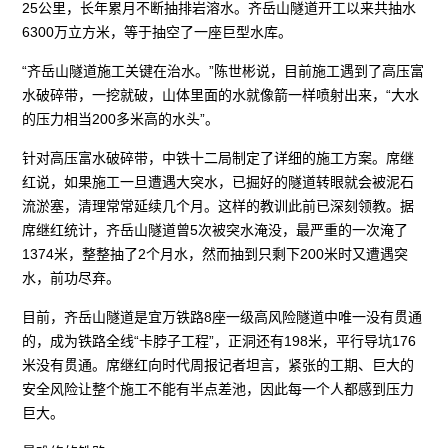
25公里，长年累月不断抽排岩溶水。齐岳山隧道开工以来共抽水
6300万立方米，等于抽空了一座巨型水库。
“齐岳山隧道施工关键在治水。”陈世彬说，目前施工遇到了高压富
水破碎带，一挖就破，山体里面的水就像箭一样喷射出来，“大水
的压力相当200多米高的水头”。
针对高压富水破碎带，中铁十二局制定了详细的施工方案。席继
红说，如果施工一旦遭遇大突水，已掘好的隧道转眼就会被泥石
流淤塞，清理常常延续几个月。这样的教训此前已深刻领教。据
席继红统计，齐岳山隧道曾5次被突水淹没，最严重的一次淹了
1374米，整整抽了2个月水，然而抽到只剩下200米时又遭遇突
水，前功尽弃。
目前，齐岳山隧道是宜万铁路8座一级高风险隧道中唯一没有贯通
的，成为铁路全线“卡脖子工程”，正洞还有198米，平行导坑176
米没有贯通。席继红向时代周报记者坦言，紧张的工期、巨大的
安全风险让整个施工不能有半点差池，因此每一个人都感到压力
巨大。