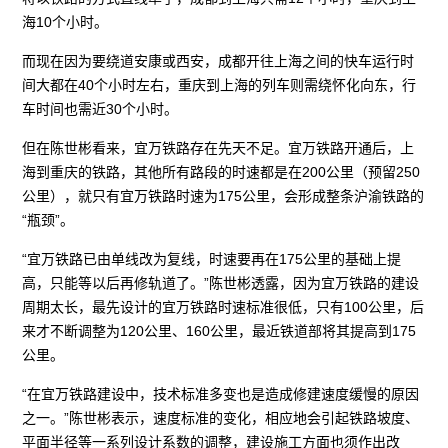
海10个小时。
而现在因为要绕道安康或西安，成都开往上海之间的快车运行时
间大都在40个小时左右，重庆到上海的列车则需绕怀化向东，行
车时间也需近30个小时。
但在陈世彬看来，宜万铁路存在先天不足。宜万铁路开通后，上
海到重庆的铁路，其他所有路段的时速都是在200公里（预留250
公里），就只有宜万铁路时速为175公里，会形成整条沪渝铁路的
“瓶颈”。
“宜万铁路已由单线改为复线，时速要再在175公里的基础上提
高，只能等以后再修轨道了。”陈世彬透露，因为宜万铁路的建设
周期太长，最先设计的宜万铁路时速标准很低，只有100公里，后
来才不断调整为120公里、160公里，最近铁道部将其提高到175
公里。
“在宜万铁路建设中，技术标准多变也是造成修建速度缓慢的原因
之一。”陈世彬表示，速度标准的变化，相应地会引起铁路坡度、
平面半径等一系列设计系数的调整，建设施工方面也须作出改