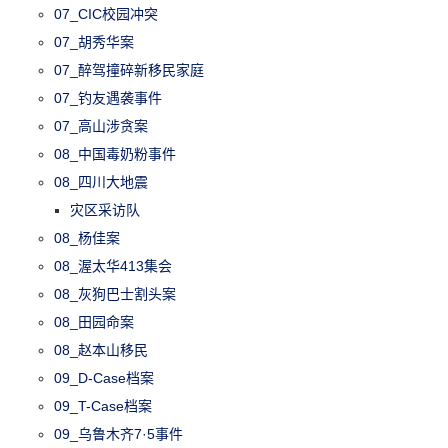
07_CIC校园冲突
07_胡秀华案
07_醉驾撞碎新移民家庭
07_钓友遇袭事件
07_高山涉贪案
08_中国毒奶粉事件
08_四川大地震
灾区采访队
08_杨佳案
08_渥太华413集会
08_灰狗巴士割头案
08_田园命案
08_赵本山移民
09_D-Case档案
09_T-Case档案
09_乌鲁木齐7·5事件