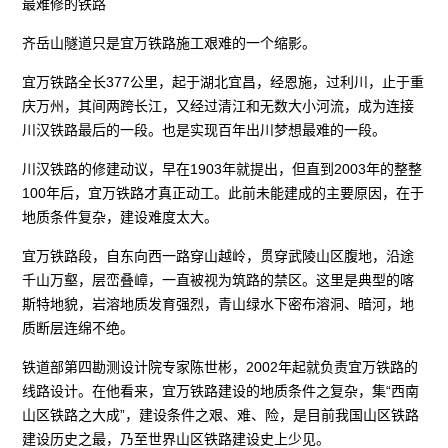
最难修的铁路
齐岳山隧道只是宜万铁路施工艰难的一个缩影。
宜万铁路全长377公里，起于湖北宜昌，经恩施，过利川，止于重
庆万州，其间两跨长江，又经过清江和无数大小河流，成为连接
川汉铁路最后的一段。也是实现百年出川梦想最难的一段。
川汉铁路的修建动议，早在1903年就提出，但直到2003年的整整
100年后，宜万铁路才真正动工。此前未能建成的主要原因，在于
地质条件复杂，建设难度太大。
宜万铁路段，自东向西一路穿山越岭，贯穿武陵山区腹地，沿途
千山万壑，层峦叠嶂，一直被视为筑路的禁区。这里是典型的喀
斯特地貌，岩溶地质发育强烈，青山绿水下密布溶洞、暗河，地
质断层连绵不绝。
铁道部第四勘测设计院专家陈世彬，2002年起就负责宜万铁路的
线路设计。在他看来，宜万铁路建设的地质条件之复杂，集“西南
山区铁路之大成”，建设条件之艰、难、险，是目前我国山区铁路
建设历史之最，乃至世界山区铁路建设史上少见。