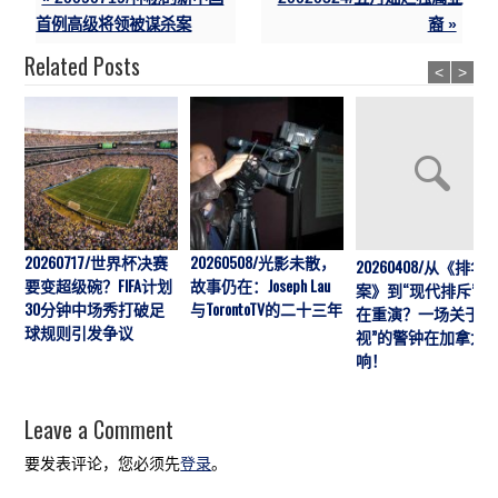
首例高级将领被谋杀案
裔 »
Related Posts
<
>
20260717/世界杯决赛
20260508/光影未散，
20260408/从《排华
要变超级碗？FIFA计划
故事仍在：Joseph Lau
案》到“现代排斥”历
30分钟中场秀打破足
与TorontoTV的二十三年
在重演？一场关于“
球规则引发争议
视”的警钟在加拿大
响！
Leave a Comment
要发表评论，您必须先
登录
。