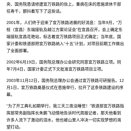
央、国务院恳请修建宜万铁路的信上，重病在床的恩施退休干部
任寿千，颤抖着写下了这些话。
2001年，人们终于迎来了宜万铁路进展的好消息：当年9月，“万
枝（宜昌）东端接轨及越江方案论证会”在宜昌召开，会上确定东
端接轨宜昌花艳站，标志着宜万铁路项目正式确定；当年底，国
家计委和铁道部把宜万铁路纳入“十五”计划，对项目前期工作做出
了全面部署。
2002年6月19日，国务院总理办公会研究同意宜万铁路立项。同
年7月4日，国家计委正式下文批准宜万铁路项目立项。
2003年11月12日，国务院总理办公会通过宜万铁路可研报告。12
月1日，宜万铁路奠基仪式在恩施举行，拉开了这条铁路建设的序
幕。
“为了开工典礼如期举行，我三天三夜没睡觉！”铁道部宜万铁路指
挥部常务副指挥长朱鹏飞动情地告诉时代周报记者，那天他看到
许多人流下了激动的泪水，他也被山里人冲决一切实现梦想的渴
望打动。