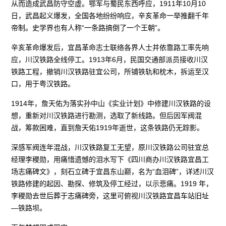
从而造成武昌防守空虚。鄂军与蜀民东西呼应，1911年10月10
日，武昌起义爆发，全国各地纷纷响应，辛亥革命一举推翻千年
帝制。史学界也有人称“一条路搞倒了一个王朝”。
辛亥革命爆发后，宜昌革命志士联络各界人士并依靠路工率先响
应，川汉铁路全线停工。1913年6月，民国交通部派员接收川汉
铁路工程，撤销川汉铁路驻宜公司，所铺铁轨和枕木，拆运至汉
口，用于粤汉铁路。
1914年，詹天佑为落实孙中山《实业计划》中修建川汉铁路的设
想，重新对川汉铁路进行勘测，选取了新线路。但后因军阀混
战，筹款困难，直到詹天佑1919年逝世，这条铁路仍无踪影。
深感军阀连年混战，川汉铁路复工无望，原川汉铁路公司驻宜总
经理李稷勋，用痛惜遗憾的泪水写下《四川商办川汉铁路宜昌工
场志痛碑文》，刻石立碑于宜昌东山巅，名为“血泪碑”，详述川汉
铁路修建的起因、勘探、修筑及停工经过，以示悲痛。1919 年，
李稷勋去世后葬于志痛碑旁，这里可俯视川汉铁路宜昌车站旧址
—铁路坝。