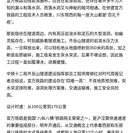
宜万铁路沿线岩溶遍布，而且在岩溶谷底，还存在着许多不为人
知的漏斗和落水洞，而落水洞又与神秘的暗河相通。在修建宜万
铁路的工程技术人员眼里，川东鄂西的每一座大山都是“百孔千
疮”。
那些隐伏在隧道周边、内有高压岩溶水和泥石的大型溶洞，如幽
灵般存在，时刻威胁着隧道施工。齐岳山隧道的岩溶水压力太
高，一旦释放出来，可以轻松地从地面喷射到350米的高处，加之
断层岩质破碎，施工极易发生突水突泥，后果不堪设想，因此施
工过程一直如履薄冰，进展缓慢。
中铁十二局齐岳山隧道建设指挥部总工程师席继红对时代周报记
者总结说，宜万铁路的建设存在“四难一高”：不良地质预测难，突
水突泥排险难，溶洞处理方案难，交通运输难，施工安全风险
高。
设计时速：从100公里到170公里
宜万铁路是我国“八纵八横”铁路网主骨架之一，是沪汉蓉快速通道
的重要组成部分，明年开通后，从交通概念上代表着西部和东部
将以铁路的方式直线牵手，成都到上海只需12个小时，重庆到上