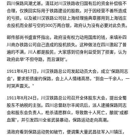
四川保路风潮尤甚。清廷对川汉铁路收归国有后的资金补偿极不
合理，仅换回实际用于铁路建设的股款。对于因经营不善所造成
的亏损，以及被川汉铁路公司驻上海经理施典章挪用到上海钱庄
去投机而全部亏空的300万两白银，政府认为没有必要对此负责。
邮传部尚书盛宣怀指出，政府没有权力动用国库的钱，来填补四
川商办铁路公司自己造成的投机损失。这种做法在四川激起了普
遍的不满，川人都是股民，大家感到切身利益受到了损害，认为
政府此举“不但夺路，而且谋财”。
1911年6月17日，川汉铁路总公司发起动员大会，成立“保路同志
会”，要求拒债废约保路，会上人人情绪高昂，“到会一千余人，一
时哭声震天。”
1911年8月24日，川汉铁路总公司召开全体股东大会，提出全蜀
股东不纳税的主张。四川总督赵尔丰闻讯后，派人逮捕保路同志
会和股东会负责人，枪杀请愿群众，导致数十人死亡，酿就“成都
血案”，并引发四川全省武装暴动，保路运动走向高潮。
清政府看到保路运动势如破竹，便调集大量武昌驻军入川镇压，