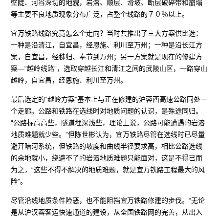
壁陡、河谷深切的地貌，岩溶、顺层、滑坡、断层破碎带和崩塌
等主要不良地质现象分布广泛，占整个线路的７０％以上。
宜万铁路线路究竟怎么个走向？当时共推出了三大方案供比选：
一种是沿清江，自宜昌，经恩施、利川至万州；一种是沿长江方
案，自宜昌，经秭归、奉节到万州；另一方案就是现在的修建方
案—“越岭线路”，选取穿越长江和清江之间的武陵山区，一路穿山
越岭，自宜昌，经恩施、利川至万州。
最后选定的“越岭方案”基本上与正在修建的沪蓉西高速公路同处一
个走廊。公路和铁路在选线时对地质问题的认识，是殊途同归。
“公路标高高些，隧道埋深浅些，理论上说，公路可能遭遇的岩溶
地质难题就少些。”但陈世彬认为，宜万铁路尽管在选线时已尽量
避开暗河系统，但铁路的坡度和曲线半径要求高，相比公路选线
的余地就小，绕避不了的岩溶地质难题只能面对，这是不得已而
为之，“这些不得不解决的地质难题，就是宜万铁路工程最大的风
险”。
尽管沿线地质条件险恶，也不能阻挡宜万铁路修建的步伐。“无论
是从沪汉蓉客运快速通道的建设，从全国铁路网的完善，从出入