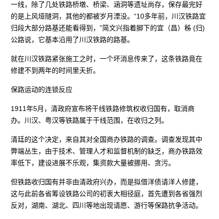
一线，除了几处铁路桥墩、桥梁、涵洞等遗址尚存，保存最完好
的是上风垭隧洞，其他的都被岁月湮没。“10多年前，川汉铁路宜
归段大部分路基还能看得到，”简文兴指着脚下的宜（昌）秭 (归)
公路说，它基本沿用了川汉铁路的路基。
就在川汉铁路紧张施工之时，一个坏消息传来了，这条铁路竟在
修建不到两年的时间里夭折。
保路运动的连锁反应
1911年5月，清政府宣布将干线铁路修筑权收归国有，取消商
办。川汉、粤汉等铁路属于干线范围，在收归之列。
清廷的这个决定，来自其对全国商办铁路的调查。调查发现其中
弊端丛生，由于技术、管理人才和监督机制的缺乏，商办铁路效
率低下，建设进展不乐观，集资款大量被挪用、贪污。
但铁路收归国有并非由清政府兴办，而是拟借洋债请洋人修建，
这与此前各省筹设铁路公司的初衷大相径庭，首先遭到各省强烈
反对，湖南、湖北、四川等地出现请愿、游行等保路抗争活动。