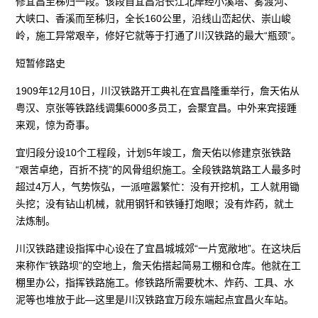
修宜昌至秭归一段。该段自宜昌沿长江北岸经小溪塔、雾渡河、
大峡口、香溪而至秭归，全长160公里，沿线山峦起伏、崇山峻
岭，施工异常艰辛，修好它就等于打通了川汉铁路的最大“瓶颈”。
短暂修路史
1909年12月10日，川汉铁路开工典礼在宜昌隆重举行，詹天佑从
粤汉、京张等铁路线调集6000多员工，会聚宜昌。中外来宾接踵
来观，惊为奇事。
宜归段分设10个工程段，计划5年竣工，詹天佑以修建京张铁路
“艰苦卓绝，百折不挠”的风骨组织施工。全段铁路筑路工人最多时
超过4万人，气势恢弘，一派喧嚣繁忙：没有开挖机，工人就用锄
头挖；没有钻山机械，就用钢钎和铁锤打炮眼；没有炸药，就土
法炼制。
川汉铁路建设指挥中心设在了宜昌城城郊“一片宽敞地”。在这块后
来称作“铁路坝”的空地上，詹天佑搭起简易工棚和仓库。他就在工
棚里办公，指挥铁路施工。修铁路所需要枕木、炸药、工具、水
泥等也堆放于此—这里是川汉铁路宜万段东端起点宜昌火车站。