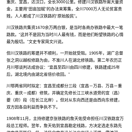
重庆、宜昌，达汉口，全长3000公里。修建川汉铁路所需大量资
金，主要用“田亩加赋”的办法来筹集，全川7000万人无论贫富贵
贱，人人都成了川汉铁路的“原始股民”。
川汉铁路共集资1670余万两白银，是当时各商办铁路中最大一笔
路款。“这并不是因为当时川人最有钱，而是他们盼望铁路的心情
最为殷切。”文史专家简文兴说。
但川汉铁路的筹建并不顺利，一开始就受阻。1905年，湖广总督
张之洞以越权修路为由，不准川人在湖北修铁路。第二年农历正
月川鄂谈判达成协议：“宜昌至四川由四川修建，铁路建成25年
后，湖北境内由湖北省倍价收回。”
川鄂两省同时拟定：宜昌至成都分三段（宜昌－万县、万县－重
庆、重庆－成都）修筑，并确定先修长江三峡水道旁的宜（昌）
夔（府）段（在长江北岸）。但对从东向西还是由西向东修建，
双方因各自利益而争执不下。
1908年11月，主持修建京张铁路的詹天佑受命担任川汉铁路宜万
段总工程师。翌年，詹天佑到宜昌勘定线路，方决定选走东路先