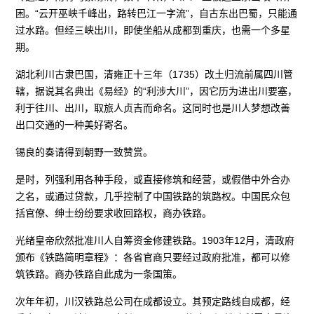
困。“云开巫峡千峰出，路转巴江一字流”，自古东出巴蜀，只能通
过水路。但经三峡出川，即使坐船从成都到重庆，也需一个多星
期。
湖北利川古隶巴国，清雍正十三年（1735）改土归流前属四川管
辖，据说其名典出《易经》的“利涉大川”，因它历为进出川要塞，
利于往川、出川，取旅人贞吉而命名。这同时也是川人梦想改善
出口交通的一种美好寄名。
锡良的奏请得到朝野一致赞赏。
是时，列强利用各种手段，或直接修筑和经营，或假借中外合办
之名，或通过贷款，几乎控制了中国铁路的筑路权。中国民众包
括官僚、绅士纷纷要求收回路权，商办铁路。
光绪皇帝欣然批准川人自筹资金修建铁路。1903年12月，清政府
颁布《铁路简明章程》：各省官商只要经过政府批准，都可以修
筑铁路。商办铁路自此成为一条国策。
次年年初，川汉铁路总公司在成都设立。其预定路线自成都，经