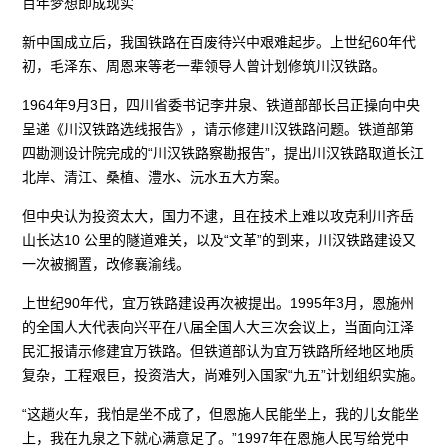
百年梦想即成现实
新中国成立后，我国铁路在百废待兴中艰难起步。上世纪60年代
初，毛泽东、周恩来等老一辈领导人曾计划修筑川汉铁路。
1964年9月3日，四川省委书记李井泉、铁道部部长吕正操向中央
呈递《川汉铁路选线报告》，请示修建川汉铁路问题。铁道部第
四勘测设计院完成的“川汉铁路察勘报告”，提出川汉铁路取道长江
北岸、清江、桑植、澧水、沅水五大方案。
但中央认为投资太大，国力不逮，且在技术上难以攻克利川齐岳
山长达10 公里的隧道难关，以及“文革”的到来，川汉铁路建设又
一次被搁置，改修襄渝线。
上世纪90年代，宜万铁路建设再次被提出。1995年3月，恩施州
的全国人大代表向兴平在八届全国人大三次会议上，当面向江泽
民汇报请示修建宜万铁路。但铁道部认为宜万铁路所经地区地质
复杂，工程艰巨，投资浩大，尚难列入国家“九五”计划组织实施。
“这趟火车，我怕是坐不成了，但恩施人民能坐上，我的儿女能坐
上，我在九泉之下就心满意足了。”1997年在恩施人民写给党中