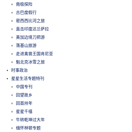
南极探险
古巴度假行
密西西比河之旅
直击印度达兰萨拉
美加边境刀把游
落基山旅游
走进禽兽王国肯尼亚
魁北克冰雪之旅
时事政治
星星生活专题特刊
中国专刊
回望故乡
回首卅年
星星千禧
牛转乾坤过大年
缅怀林顿专题