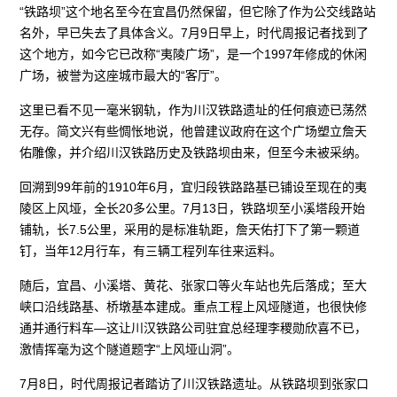
“铁路坝”这个地名至今在宜昌仍然保留，但它除了作为公交线路站
名外，早已失去了具体含义。7月9日早上，时代周报记者找到了
这个地方，如今它已改称“夷陵广场”，是一个1997年修成的休闲
广场，被誉为这座城市最大的“客厅”。
这里已看不见一毫米钢轨，作为川汉铁路遗址的任何痕迹已荡然
无存。简文兴有些惆怅地说，他曾建议政府在这个广场塑立詹天
佑雕像，并介绍川汉铁路历史及铁路坝由来，但至今未被采纳。
回溯到99年前的1910年6月，宜归段铁路路基已铺设至现在的夷
陵区上风垭，全长20多公里。7月13日，铁路坝至小溪塔段开始
铺轨，长7.5公里，采用的是标准轨距，詹天佑打下了第一颗道
钉，当年12月行车，有三辆工程列车往来运料。
随后，宜昌、小溪塔、黄花、张家口等火车站也先后落成；至大
峡口沿线路基、桥墩基本建成。重点工程上风垭隧道，也很快修
通并通行料车—这让川汉铁路公司驻宜总经理李稷勋欣喜不已，
激情挥毫为这个隧道题字“上风垭山洞”。
7月8日，时代周报记者踏访了川汉铁路遗址。从铁路坝到张家口