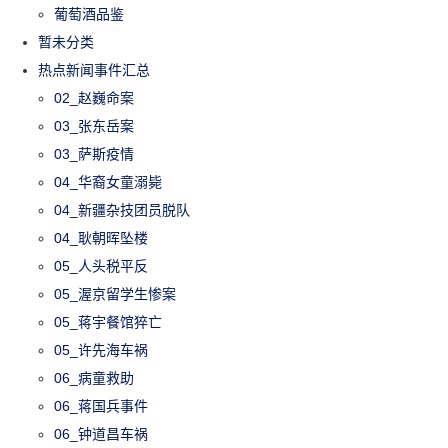
葡萄酒品鉴
暂未分类
热点新闻事件汇总
02_赵巍命案
03_张东岳案
03_萨斯疫情
04_华裔女童溺毙
04_新疆杂技团员脱队
04_耿朝晖坠楼
05_人头税平反
05_渥京留学生惨案
05_蒋宇餐馆猝亡
05_许先海车祸
06_病童救助
06_蒋国兵事件
06_钟道昌车祸