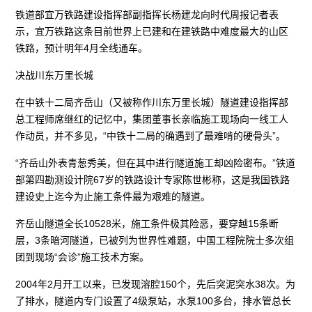
铁道部宜万铁路建设指挥部副指挥长杨建龙向时代周报记者表
示，宜万铁路这条目前世界上已建和在建铁路中难度最大的山区
铁路，预计明年4月全线通车。
决战川东万里长城
在中铁十二局齐岳山（又被称作川东万里长城）隧道建设指挥部
总工程师席继红的记忆中，集团董事长亲临施工现场向一线工人
作动员，并不多见，“中铁十二局的确遇到了最难啃的硬骨头”。
“齐岳山外表青葱秀美，但在其中进行隧道施工却凶险密布。”铁道
部第四勘测设计院67岁的铁路设计专家陈世彬称，这是我国铁路
建设史上迄今为止施工条件最为艰难的隧道。
齐岳山隧道全长10528米，施工条件极其险恶，要穿越15条断
层，3条暗河隧道，已被列为世界性难题，中国工程院院士多次组
团到现场“会诊”施工技术方案。
2004年2月开工以来，已发现溶腔150个，先后突泥突水38次。为
了排水，隧道内专门设置了4级泵站，水泵100多台，排水管总长