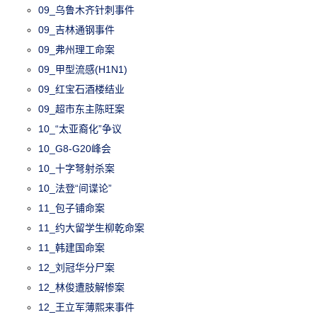
09_乌鲁木齐针刺事件
09_吉林通钢事件
09_弗州理工命案
09_甲型流感(H1N1)
09_红宝石酒楼结业
09_超市东主陈旺案
10_“太亚裔化”争议
10_G8-G20峰会
10_十字弩射杀案
10_法登“间谍论”
11_包子铺命案
11_约大留学生柳乾命案
11_韩建国命案
12_刘冠华分尸案
12_林俊遭肢解惨案
12_王立军薄熙来事件