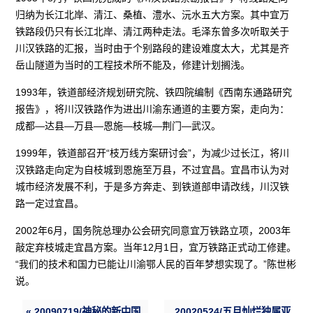
归纳为长江北岸、清江、桑植、澧水、沅水五大方案。其中宜万
铁路段仍只有长江北岸、清江两种走法。毛泽东曾多次听取关于
川汉铁路的汇报，当时由于个别路段的建设难度太大，尤其是齐
岳山隧道为当时的工程技术所不能及，修建计划搁浅。
1993年，铁道部经济规划研究院、铁四院编制《西南东通路研究
报告》，将川汉铁路作为进出川渝东通道的主要方案，走向为：
成都—达县—万县—恩施—枝城—荆门—武汉。
1999年，铁道部召开“枝万线方案研讨会”，为减少过长江，将川
汉铁路走向定为自枝城到恩施至万县，不过宜昌。宜昌市认为对
城市经济发展不利，于是多方奔走、到铁道部申请改线，川汉铁
路一定过宜昌。
2002年6月，国务院总理办公会研究同意宜万铁路立项，2003年
敲定弃枝城走宜昌方案。当年12月1日，宜万铁路正式动工修建。
“我们的技术和国力已能让川渝鄂人民的百年梦想实现了。”陈世彬
说。
« 20090719/神秘的新中国
20020524/五月灿烂独属亚