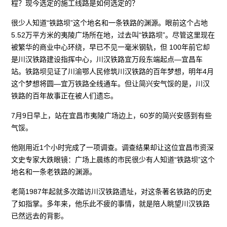
程？现今选定的施工线路是如何选定的？
很少人知道“铁路坝”这个地名和一条铁路的渊源。眼前这个占地
5.52万平方米的夷陵广场所在地，过去叫“铁路坝”。尽管这里现在
被繁华的商业中心环绕，早已不见一毫米钢轨，但 100年前它却
是川汉铁路建设指挥中心，川汉铁路宜万段东端起点—宜昌车
站。铁路坝见证了川渝鄂人民修筑川汉铁路的百年梦想，明年4月
这个梦想将圆—宜万铁路全线通车。但让简兴安气馁的是，川汉
铁路的百年故事正在被人们遗忘。
7月9日早上，站在宜昌市夷陵广场边上，60岁的简兴安感到有些
气馁。
他刚用近1个小时完成了一项调查。调查结果却让这位宜昌市资深
文史专家大跌眼镜：广场上晨练的市民很少有人知道“铁路坝”这个
地名和一条老铁路的渊源。
老简1987年起就多次踏访川汉铁路遗址，对这条著名铁路的历史
了如指掌。多年来，他乐此不疲的事情，就是陪人眺望川汉铁路
已然远去的背影。