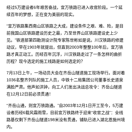
经过5万建设者6年艰苦奋战，宜万铁路已进入收官阶段。一个延
续百年的梦想，正在变为美丽的现实。
“宜万铁路集西南山区铁路之大成，建设条件之艰、难、险，是目
前我国山区铁路建设历史之最，乃至世界山区铁路建设史上少
见。”铁道部第四勘测设计院专家陈世彬如是说。川汉铁路的修建
动议，早在1903年就提出，但直到2003年整整100年后，宜万铁
路才真正动工。历经百年沉浮，川汉铁路走过了一条怎样的曲折
历程？现今选定的施工线路是如何选定的？
7月13日上午，一场动员大会在齐岳山隧道施工现场举行。面对着
1036名整齐列队的施工人员，中铁十二局集团公司董事长史道泉
满脸严肃。他声如洪钟，向工人们发出决战总攻令：齐岳山隧道
在12月12日前必须贯通！
“齐岳山通，则宜万铁路通。”自2003年12月1日开工至今，5万建
设者历经6载风霜雨雪，目前宜万铁路终于迎来“收官之战”：全线
路基仅剩下齐岳山隧道198米没有贯通，铺轨已进入湖北恩施州境
内。