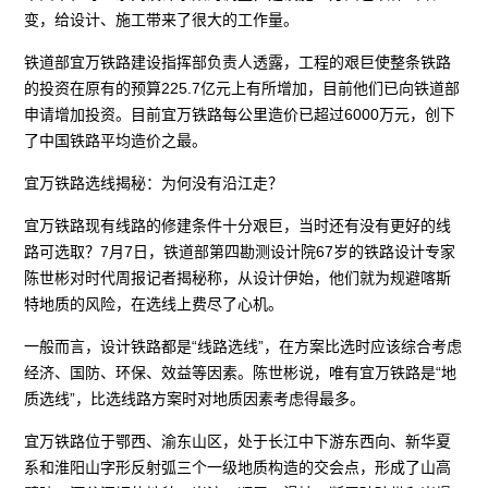
变，给设计、施工带来了很大的工作量。
铁道部宜万铁路建设指挥部负责人透露，工程的艰巨使整条铁路
的投资在原有的预算225.7亿元上有所增加，目前他们已向铁道部
申请增加投资。目前宜万铁路每公里造价已超过6000万元，创下
了中国铁路平均造价之最。
宜万铁路选线揭秘：为何没有沿江走？
宜万铁路现有线路的修建条件十分艰巨，当时还有没有更好的线
路可选取？7月7日，铁道部第四勘测设计院67岁的铁路设计专家
陈世彬对时代周报记者揭秘称，从设计伊始，他们就为规避喀斯
特地质的风险，在选线上费尽了心机。
一般而言，设计铁路都是“线路选线”，在方案比选时应该综合考虑
经济、国防、环保、效益等因素。陈世彬说，唯有宜万铁路是“地
质选线”，比选线路方案时对地质因素考虑得最多。
宜万铁路位于鄂西、渝东山区，处于长江中下游东西向、新华夏
系和淮阳山字形反射弧三个一级地质构造的交会点，形成了山高