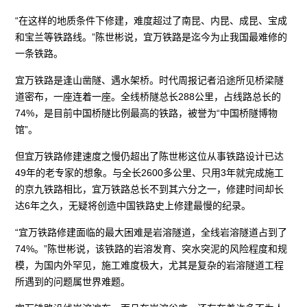
“在这样的地质条件下修建，难度超过了南昆、内昆、成昆、宝成
和宝兰等铁路线。”陈世彬说，宜万铁路是迄今为止我国最难修的
一条铁路。
宜万铁路是逢山凿隧、遇水架桥。时代周报记者沿途所见桥梁隧
道密布，一座连着一座。全线桥隧总长288公里，占线路总长的
74%，是目前中国桥隧比例最高的铁路，被誉为“中国桥隧博物
馆”。
但宜万铁路修建速度之慢仍超出了陈世彬这位从事铁路设计已达
49年的老专家的想象。与全长2600多公里、只用3年就完成施工
的京九铁路相比，宜万铁路总长不到其六分之一，修建时间却长
达6年之久，无疑将创造中国铁路史上修建最慢的纪录。
“宜万铁路修建面临的最大困难是岩溶隧道，全线岩溶隧道占到了
74%。”陈世彬说，该铁路的岩溶发育、突水突泥的风险程度和规
模，为国内外罕见，施工难度极大，尤其是复杂的岩溶隧道工程
所遇到的问题属世界难题。