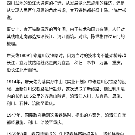
四川盆地的沿江大通道的打造，从发展湖北恩施州的经济，还是
从实现人民百年夙愿的角度考虑，宜万铁路都必须上马。”陈世彬
说。
事实上，宜万铁路沉浮的百年间，由于技术和国力有限，人们对
其线路走向都选择沿长江、清江而筑。对此，陈世彬作过专门的
梳理。
詹天佑1909年修建川汉铁路时，因为当时的技术尚不能架桥跨越
长江，宜万铁路段线路走向为宜昌—秭归—奉节—万县—重庆，
沿长江北岸而行。
1914年，詹天佑为落实孙中山《实业计划》中修建川汉铁路的设
想，重新对川汉铁路进行勘测，这次选取了新线路：绕过利川境
内的长约10.5公里的齐岳山隧道，沿清江入川，从宜昌、恩施、
利川、石柱、涪陵至重庆。
1947年，国民政府勘测这条铁路时，提出的方案为，沿清江自宜
都经恩施、利川、涪陵至重庆。
1965年8月，铁四院完成的《川汉铁路察勘报告》，将线路走向