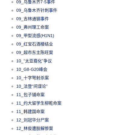
09_乌鲁木齐7·5事件
09_乌鲁木齐针刺事件
09_吉林通钢事件
09_弗州理工命案
09_甲型流感(H1N1)
09_红宝石酒楼结业
09_超市东主陈旺案
10_“太亚裔化”争议
10_G8-G20峰会
10_十字弩射杀案
10_法登“间谍论”
11_包子铺命案
11_约大留学生柳乾命案
11_韩建国命案
12_刘冠华分尸案
12_林俊遭肢解惨案