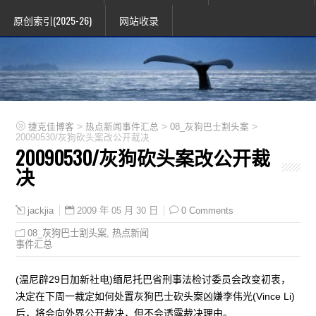
原创索引(2025-26)
网站收录
>
>
>
捷克佳博客
热点新闻事件汇总
08_灰狗巴士割头案
20090530/灰狗砍头案改公开裁决
20090530/灰狗砍头案改公开裁
决
2009 年 05 月 30 日
0 Comments
jackjia
08_灰狗巴士割头案
,
热点新闻
事件汇总
(温尼辟29日加新社电)缅尼托巴省刑事法检讨委员会改变初衷，
决定在下周一裁定如何处置灰狗巴士砍头案凶嫌李伟光(Vince Li)
后，将会向外界公开裁决，但不会透露裁决理由。