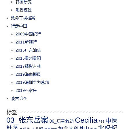
韩国研究
魁省统独
致命车祸档案
行走中国
2009中国纪行
2011新疆行
2015广东汕头
2015贵州贵阳
2017精彩吉林
2019海南椰风
2019深圳华为总部
2019石家庄
谈古论今
标签
03_张东岳案
Cecilia
中医
06_病童救助
PS3
北极纪
针灸
加拿大落基山
人头税