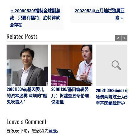
« 20090530/福特全球副总
20020524/五月灿烂独属亚
裁：只要有福特，底特律就
裔 »
会存在
Related Posts
<
>
20181130/转基因婴儿
20181130/基因编辑婴
20181130/Science专访:
的资本迷雾 深圳的“魔
儿：贺建奎五条伦理
哈佛两院院士为贺建
鬼吹笛人”
说服谁
奎基因编辑辩护
Leave a Comment
要发表评论，您必须先
登录
。