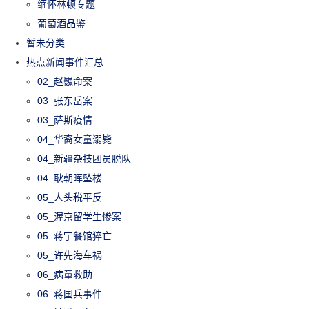
缅怀林顿专题
葡萄酒品鉴
暂未分类
热点新闻事件汇总
02_赵巍命案
03_张东岳案
03_萨斯疫情
04_华裔女童溺毙
04_新疆杂技团员脱队
04_耿朝晖坠楼
05_人头税平反
05_渥京留学生惨案
05_蒋宇餐馆猝亡
05_许先海车祸
06_病童救助
06_蒋国兵事件