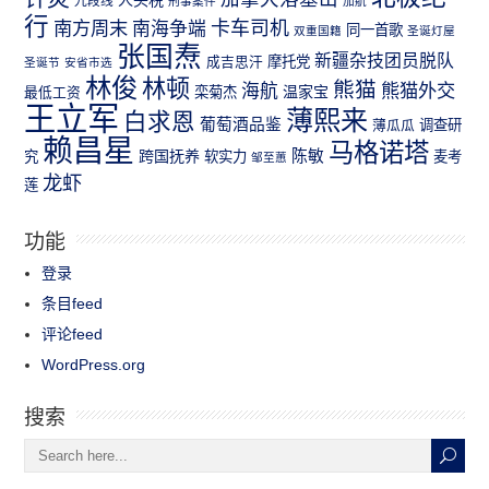
九段线
刑事案件
加航
行
南方周末
卡车司机
南海争端
同一首歌
双重国籍
圣诞灯屋
张国焘
新疆杂技团员脱队
成吉思汗
摩托党
圣诞节
安省市选
林俊
林顿
熊猫
熊猫外交
海航
温家宝
最低工资
栾菊杰
王立军
薄熙来
白求恩
葡萄酒品鉴
薄瓜瓜
调查研
赖昌星
马格诺塔
跨国抚养
陈敏
究
软实力
麦考
邹至蕙
龙虾
莲
功能
登录
条目feed
评论feed
WordPress.org
搜索