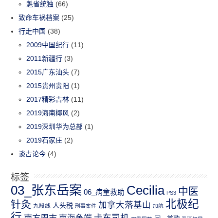
魁省统独
(66)
致命车祸档案
(25)
行走中国
(38)
2009中国纪行
(11)
2011新疆行
(3)
2015广东汕头
(7)
2015贵州贵阳
(1)
2017精彩吉林
(11)
2019海南椰风
(2)
2019深圳华为总部
(1)
2019石家庄
(2)
谈古论今
(4)
标签
03_张东岳案
Cecilia
中医
06_病童救助
PS3
北极纪
针灸
加拿大落基山
人头税
九段线
刑事案件
加航
行
南方周末
卡车司机