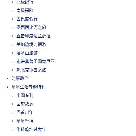
北极纪行
南极探险
古巴度假行
密西西比河之旅
直击印度达兰萨拉
美加边境刀把游
落基山旅游
走进禽兽王国肯尼亚
魁北克冰雪之旅
时事政治
星星生活专题特刊
中国专刊
回望故乡
回首卅年
星星千禧
牛转乾坤过大年