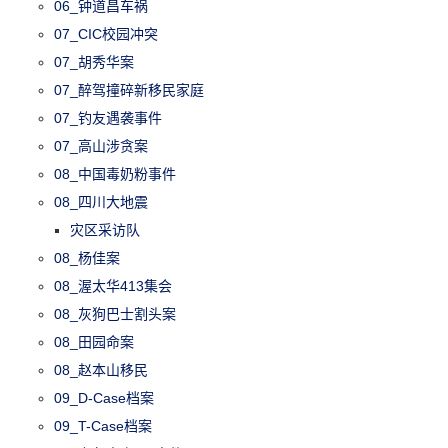
06_钟道昌车祸
07_CIC校园冲突
07_胡秀华案
07_醉驾撞碎新移民家庭
07_钓友遇袭事件
07_高山涉贪案
08_中国毒奶粉事件
08_四川大地震
灾区采访队
08_杨佳案
08_渥太华413集会
08_灰狗巴士割头案
08_田园命案
08_赵本山移民
09_D-Case档案
09_T-Case档案