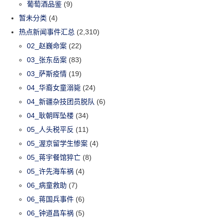
葡萄酒品鉴
(9)
暂未分类
(4)
热点新闻事件汇总
(2,310)
02_赵巍命案
(22)
03_张东岳案
(83)
03_萨斯疫情
(19)
04_华裔女童溺毙
(24)
04_新疆杂技团员脱队
(6)
04_耿朝晖坠楼
(34)
05_人头税平反
(11)
05_渥京留学生惨案
(4)
05_蒋宇餐馆猝亡
(8)
05_许先海车祸
(4)
06_病童救助
(7)
06_蒋国兵事件
(6)
06_钟道昌车祸
(5)