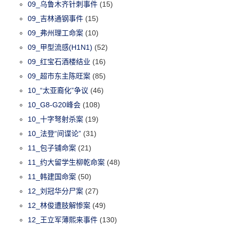
09_乌鲁木齐针刺事件
(15)
09_吉林通钢事件
(15)
09_弗州理工命案
(10)
09_甲型流感(H1N1)
(52)
09_红宝石酒楼结业
(16)
09_超市东主陈旺案
(85)
10_“太亚裔化”争议
(46)
10_G8-G20峰会
(108)
10_十字弩射杀案
(19)
10_法登“间谍论”
(31)
11_包子铺命案
(21)
11_约大留学生柳乾命案
(48)
11_韩建国命案
(50)
12_刘冠华分尸案
(27)
12_林俊遭肢解惨案
(49)
12_王立军薄熙来事件
(130)