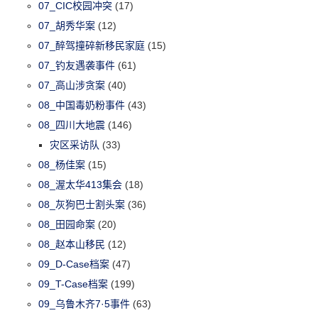
07_CIC校园冲突
(17)
07_胡秀华案
(12)
07_醉驾撞碎新移民家庭
(15)
07_钓友遇袭事件
(61)
07_高山涉贪案
(40)
08_中国毒奶粉事件
(43)
08_四川大地震
(146)
灾区采访队
(33)
08_杨佳案
(15)
08_渥太华413集会
(18)
08_灰狗巴士割头案
(36)
08_田园命案
(20)
08_赵本山移民
(12)
09_D-Case档案
(47)
09_T-Case档案
(199)
09_乌鲁木齐7·5事件
(63)