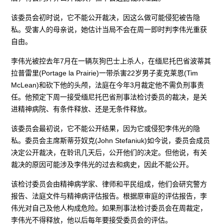
该委员会初时说，它不能公开裁决，因这么做可能侵犯被告隐
私。受害人的母亲说，她估计当局不会在周一即时判李伟光重获
自由。
李伟光被控去年7月在一辆灰狗巴士上杀人，在缅尼托巴省波蒂其
拉普雷里(Portage la Prairie)一带杀害22岁男子麦克莱恩(Tim
McLean)和砍下他的头颅，法庭在今年3月裁定他不需负刑事责
任。他预定下周一接受缅尼托巴省刑事法检讨委员的裁决，是关
进精神病院、有条件释放、还是无条件释放。
该委员会最初说，它不能公开结果，因为它或侵犯李伟光的隐
私。委员会主席斯蒂芬奴克(John Stefaniuk)如今说，委员会成员
决定公开裁决，在聆讯几天后，公开他们的决定。但他说，有关
裁决的原因可能涉及李伟光的过去和病史，因此不能公开。
该检讨委员会由精神病学家、律师和平民组成，他们会研究警方
报告、法庭文件与精神病评估报告。根据原审庭的评估报告，李
伟光对自己及他人构成危险。如果刑事法检讨委员会在周裁定，
李伟光不得释放，他以后每年要接受委员会的评估。