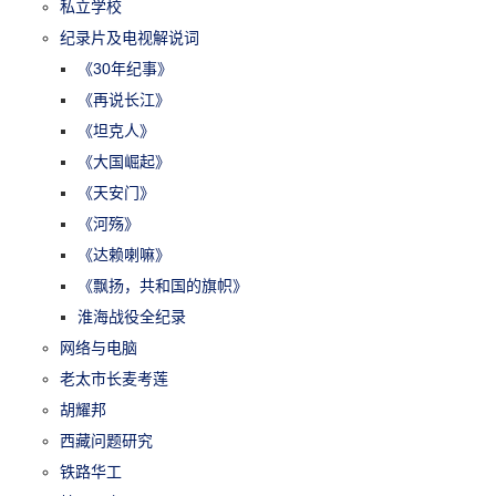
私立学校
纪录片及电视解说词
《30年纪事》
《再说长江》
《坦克人》
《大国崛起》
《天安门》
《河殇》
《达赖喇嘛》
《飘扬，共和国的旗帜》
淮海战役全纪录
网络与电脑
老太市长麦考莲
胡耀邦
西藏问题研究
铁路华工