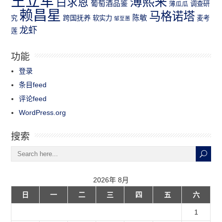
王立军
薄熙来
白求恩
葡萄酒品鉴
薄瓜瓜
调查研
赖昌星
马格诺塔
跨国抚养
陈敏
究
软实力
麦考
邹至蕙
龙虾
莲
功能
登录
条目feed
评论feed
WordPress.org
搜索
2026年 8月
日
一
二
三
四
五
六
1