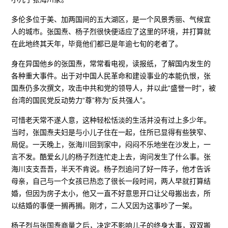
多伦多位于美、加两国间的五大湖区，是一个风景秀丽、气候宜
人的城市。张国焘、杨子烈很快便适应了这里的环境，并打算就
在此地终其天年，毕竟他们都已是年逾七旬的老者了。
身在异国他乡的张国焘，常常看电视，读报纸，了解国内发生的
各种重大事件。出于对中国人民革命和建设事业的本能仇恨，张
国焘仍多次撰文，攻击中共和党的领导人，并以此“盛誉一时”，被
台湾的国民党反动势力“尊”称为“反共强人”。
可惜老天常不遂人意，这种轻松恬淡的生活并没有过上多少年。
当时，张国焘夫妇是与小儿子住在一起，住所已显得有些狭窄、
局促。一天晚上，张海川回到家中，闷闷不乐地坐在沙发上，一
言不发。酷爱幺儿的杨子烈连忙走上去，询问发生了什么事。张
海川支支吾吾，半天不肯说。杨子烈追问了好一阵子，他才告诉
母亲，自己与一个女孩已热恋了很长一段时间，两人早就打算结
婚，但因为房子太小，他又一直不好意思开口让父母搬出去，所
以结婚的事便一搁再搁。刚才，二人又因为这事吵了一架。
杨子烈与张国焘商量之后，决定不影响儿子的终身大事，双双搬