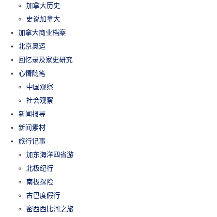
加拿大历史
史说加拿大
加拿大商业档案
北京奥运
回忆录及家史研究
心情随笔
中国观察
社会观察
新闻报导
新闻素材
旅行记事
加东海洋四省游
北极纪行
南极探险
古巴度假行
密西西比河之旅