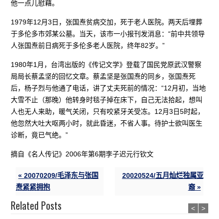
他一点儿慰藉。
1979年12月3日，张国焘贫病交加，死于老人医院。两天后埋葬
于多伦多市郊某公墓。当天，该市一小报刊发消息：“前中共领导
人张国焘前日病死于多伦多老人医院，终年82岁。”
1980年1月，台湾出版的《传记文学》登载了国民党原武汉警察
局局长蔡孟坚的回忆文章。蔡孟坚是张国焘的同乡，张国焘死
后，杨子烈与他通了电话，讲了丈夫死前的情况：“12月初，当地
大雪不止（那晚）他转身时毯子掉在床下，自己无法拾起，想叫
人也无人来助，暖气关闭，只有咬紧牙关受冻。12月3日5时起，
他忽然大吐大呕两小时，就此昏迷，不省人事。待护士欲叫医生
诊断，竟已气绝。”
摘自《名人传记》2006年第6期李子迟元行钦文
« 20070209/毛泽东与张国
20020524/五月灿烂独属亚
焘紧紧拥抱
裔 »
Related Posts
<
>