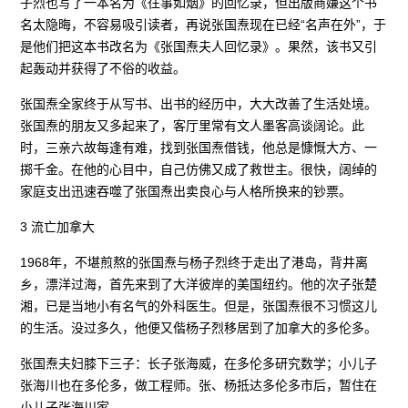
子烈也写了一本名为《往事如烟》的回忆录，但出版商嫌这个书
名太隐晦，不容易吸引读者，再说张国焘现在已经“名声在外”，于
是他们把这本书改名为《张国焘夫人回忆录》。果然，该书又引
起轰动并获得了不俗的收益。
张国焘全家终于从写书、出书的经历中，大大改善了生活处境。
张国焘的朋友又多起来了，客厅里常有文人墨客高谈阔论。此
时，三亲六故每逢有难，找到张国焘借钱，他总是慷慨大方、一
掷千金。在他的心目中，自己仿佛又成了救世主。很快，阔绰的
家庭支出迅速吞噬了张国焘出卖良心与人格所换来的钞票。
3 流亡加拿大
1968年，不堪煎熬的张国焘与杨子烈终于走出了港岛，背井离
乡，漂洋过海，首先来到了大洋彼岸的美国纽约。他的次子张楚
湘，已是当地小有名气的外科医生。但是，张国焘很不习惯这儿
的生活。没过多久，他便又偕杨子烈移居到了加拿大的多伦多。
张国焘夫妇膝下三子：长子张海威，在多伦多研究数学；小儿子
张海川也在多伦多，做工程师。张、杨抵达多伦多市后，暂住在
小儿子张海川家。