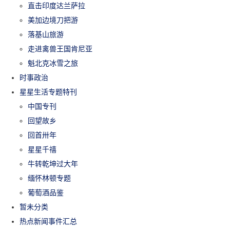
直击印度达兰萨拉
美加边境刀把游
落基山旅游
走进禽兽王国肯尼亚
魁北克冰雪之旅
时事政治
星星生活专题特刊
中国专刊
回望故乡
回首卅年
星星千禧
牛转乾坤过大年
缅怀林顿专题
葡萄酒品鉴
暂未分类
热点新闻事件汇总