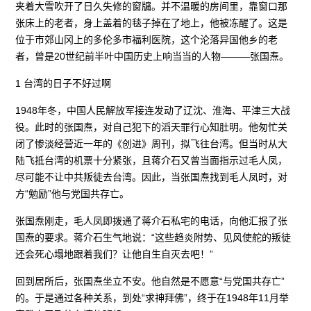
夹着大雪吹开了日久失修的窗牖。并不温暖的房间里，靠窗口那
张床上的老者，身上盖着的毯子掉在了地上，他被冻醒了。这是
位于市郊山冈上的多伦多市福利医院，这个沦落异国他乡的老
者，曾是20世纪前半叶中国历史上响当当的人物———张国焘。
1 台湾的日子不好过啊
1948年冬，中国人民解放军接连发动了辽沈、淮海、平津三大战
役。此时的张国焘，对自己犯下的滔天罪行心知肚明。他匆忙关
闭了惨淡经营近一年的《创进》周刊，拟飞往台湾。但当时从大
陆飞抵台湾的机票十分紧张，且蒋介石又曾当面指示过毛人凤，
尽可能不让中共叛徒去台湾。因此，当张国焘找到毛人凤时，对
方“勉励”他与党国共存亡。
张国焘刚走，毛人凤即拨通了蒋介石私宅的电话，向他汇报了张
国焘的要求。蒋介石生气地说：“这些趋炎附势、见风使舵的叛徒
还会死心塌地跟着我们？让他自生自灭去吧！”
回到居所后，张国焘坐立不安。他自然是不愿意“与党国共存亡”
的。于是通过各种关系，到处“求神拜佛”，终于在1948年11月举