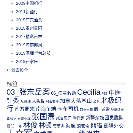
2009中国纪行
2011新疆行
2015广东汕头
2015贵州贵阳
2017精彩吉林
2019海南椰风
2019深圳华为总部
2019石家庄
谈古论今
标签
03_张东岳案
Cecilia
中医
06_病童救助
PS3
北极纪
针灸
加拿大落基山
人头税
九段线
刑事案件
加航
行
南方周末
卡车司机
南海争端
同一首歌
双重国籍
圣诞灯屋
张国焘
新疆杂技团员脱队
成吉思汗
摩托党
圣诞节
安省市选
林俊
林顿
熊猫
熊猫外交
海航
温家宝
最低工资
栾菊杰