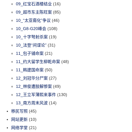
09_红宝石酒楼结业
(16)
09_超市东主陈旺案
(85)
10_“太亚裔化”争议
(46)
10_G8-G20峰会
(108)
10_十字弩射杀案
(19)
10_法登“间谍论”
(31)
11_包子铺命案
(21)
11_约大留学生柳乾命案
(48)
11_韩建国命案
(50)
12_刘冠华分尸案
(27)
12_林俊遭肢解惨案
(49)
12_王立军薄熙来事件
(130)
13_南方周末风波
(14)
移民写照
(45)
网站更新
(10)
网络学堂
(21)