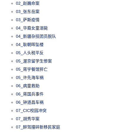
02_赵巍命案
03_张东岳案
03_萨斯疫情
04_华裔女童溺毙
04_新疆杂技团员脱队
04_耿朝晖坠楼
05_人头税平反
05_渥京留学生惨案
05_蒋宇餐馆猝亡
05_许先海车祸
06_病童救助
06_蒋国兵事件
06_钟道昌车祸
07_CIC校园冲突
07_胡秀华案
07_醉驾撞碎新移民家庭