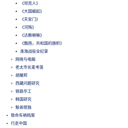
《坦克人》
《大国崛起》
《天安门》
《河殇》
《达赖喇嘛》
《飘扬，共和国的旗帜》
淮海战役全纪录
网络与电脑
老太市长麦考莲
胡耀邦
西藏问题研究
铁路华工
韩国研究
魁省统独
致命车祸档案
行走中国