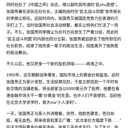
同时创办了《中国之声》杂志，借以鼓吹其所谓的“民zhu思想”。
张国焘兼任该杂志社社长，主编则由时任“民主战斗同盟”宣传部长
的李微尘担任。这段时间内，张国焘又被国民党势力在香港的爪
牙盯上了。当时张国焘社会活动频繁，着实让特务们忙活了一阵
子。不久，张国焘同李微尘为办刊方向发生了严重分歧，而此时
“民主战斗同盟”的内部也四分五裂，张国焘被迫辞去了他所担任的
社长职务，结束了他热衷一辈子的政治生活，彻底离开了他熟悉
的政治舞台。
不久以后，他又跻身一个新的投机领域———商海之中。
1950年，远东朝鲜战争爆发，国际市场上的黄金价格猛涨。此时
张国焘正为家计发愁，生活捉襟见肘，于是立即找到一个平时有
些交情的当铺老板，将全部家当以5000美元作了抵押，他要在香
港金融市场大干一番“炒黄金”的生意。也许人们不曾想到，当初他
在北京大学求学时，曾大ma“小人求利”。
一天，张国焘正与家人共进晚餐。突然，他脸色骤变，苍白如
纸，毫无血色。原来收音机里正广播：“此次金价大幅度下跌……”
在这次国际黄金价格风波中，张家几乎血本无归。为了生计，张