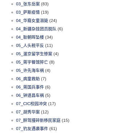
03_张东岳案
(83)
03_萨斯疫情
(19)
04_华裔女童溺毙
(24)
04_新疆杂技团员脱队
(6)
04_耿朝晖坠楼
(34)
05_人头税平反
(11)
05_渥京留学生惨案
(4)
05_蒋宇餐馆猝亡
(8)
05_许先海车祸
(4)
06_病童救助
(7)
06_蒋国兵事件
(6)
06_钟道昌车祸
(5)
07_CIC校园冲突
(17)
07_胡秀华案
(12)
07_醉驾撞碎新移民家庭
(15)
07_钓友遇袭事件
(61)