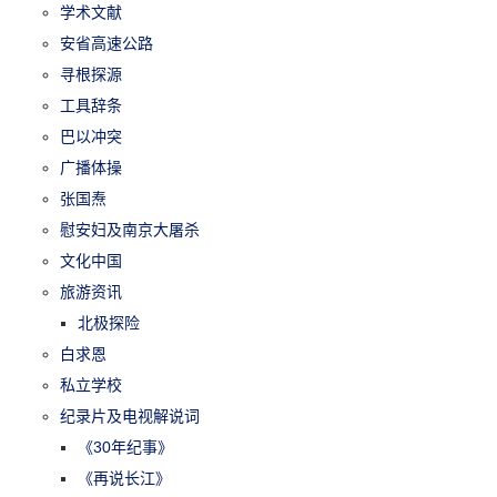
学术文献
安省高速公路
寻根探源
工具辞条
巴以冲突
广播体操
张国焘
慰安妇及南京大屠杀
文化中国
旅游资讯
北极探险
白求恩
私立学校
纪录片及电视解说词
《30年纪事》
《再说长江》