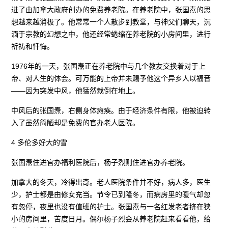
进了由加拿大政府创办的免费养老院。在养老院中，张国焘的思
想越来越消极了。他常常一个人散步到教堂，与神父们聊天，沉
湎于宗教的幻想之中，他还经常蜷缩在养老院的小房间里，进行
祈祷和忏悔。
1976年的一天，张国焘正在养老院中与几个教友交换着对于上
帝、对人生的体会。可万能的上帝并未赐予他这个异乡人以福音
——因为突发中风，他猛然栽倒在地上。
中风后的张国焘，右侧身体瘫痪。由于经济条件有限，他被迫转
入了虽然简陋却是免费的官办老人医院。
4 多伦多好大的雪
张国焘住进官办福利医院后，杨子烈则住进官办养老院。
加拿大的冬天，冷得出奇。老人医院条件并不好，病人多，医生
少，护士都是由修女充当。节令已到隆冬，而病房里的暖气却忽
有忽停，夜里也没有值班的护士。张国焘与一名红发老者挤在狭
小的房间里，苦度日月。偶尔杨子烈会从养老院赶来看看他，给