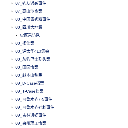
07_钓友遇袭事件
07_高山涉贪案
08_中国毒奶粉事件
08_四川大地震
灾区采访队
08_杨佳案
08_渥太华413集会
08_灰狗巴士割头案
08_田园命案
08_赵本山移民
09_D-Case档案
09_T-Case档案
09_乌鲁木齐7·5事件
09_乌鲁木齐针刺事件
09_吉林通钢事件
09_弗州理工命案