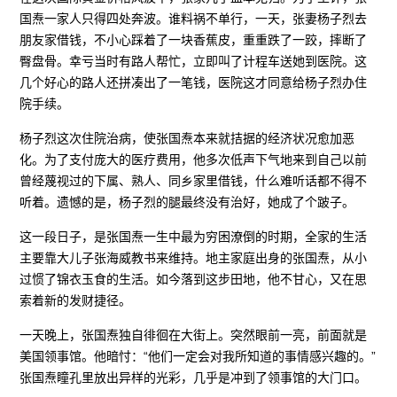
国焘一家人只得四处奔波。谁料祸不单行，一天，张妻杨子烈去
朋友家借钱，不小心踩着了一块香蕉皮，重重跌了一跤，摔断了
臀盘骨。幸亏当时有路人帮忙，立即叫了计程车送她到医院。这
几个好心的路人还拼凑出了一笔钱，医院这才同意给杨子烈办住
院手续。
杨子烈这次住院治病，使张国焘本来就拮据的经济状况愈加恶
化。为了支付庞大的医疗费用，他多次低声下气地来到自己以前
曾经蔑视过的下属、熟人、同乡家里借钱，什么难听话都不得不
听着。遗憾的是，杨子烈的腿最终没有治好，她成了个跛子。
这一段日子，是张国焘一生中最为穷困潦倒的时期，全家的生活
主要靠大儿子张海威教书来维持。地主家庭出身的张国焘，从小
过惯了锦衣玉食的生活。如今落到这步田地，他不甘心，又在思
索着新的发财捷径。
一天晚上，张国焘独自徘徊在大街上。突然眼前一亮，前面就是
美国领事馆。他暗忖：“他们一定会对我所知道的事情感兴趣的。”
张国焘瞳孔里放出异样的光彩，几乎是冲到了领事馆的大门口。