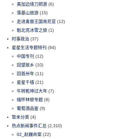
美加边境刀把游
(6)
落基山旅游
(15)
走进禽兽王国肯尼亚
(12)
魁北克冰雪之旅
(1)
时事政治
(37)
星星生活专题特刊
(84)
中国专刊
(12)
回望故乡
(10)
回首卅年
(11)
星星千禧
(21)
牛转乾坤过大年
(7)
缅怀林顿专题
(8)
葡萄酒品鉴
(9)
暂未分类
(4)
热点新闻事件汇总
(2,310)
02_赵巍命案
(22)