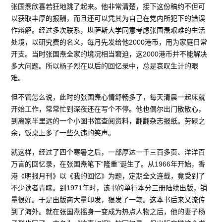
张国焘欣喜若狂地跳了起来。他非常清楚，接下这份稿约不但可
以获取丰厚的报酬，而且还可以凭其为自己在党内所犯下的错误
作辩解。经过多次联系，堪萨斯大学同意考虑张国焘艰难的生活
处境，以研究费的名义，每月先发给他2000港币，用为家庭日常
开支。当时张国焘全家的境况相当窘迫，这2000港币并不能解决
多大问题。所以杨子烈在以后的回忆录中，总是哀叹生计的艰
难。
但不管怎么说，此时的张国焘心情舒畅多了，每天清晨一起床就
开始工作，常常忙到深夜还在写个不停。他也偶尔出门散散心，
到离家半里远的一个小图书馆查阅资料，翻翻杂志报纸。劳碌之
余，饭桌上多了一些久违的笑声。
就这样，经过了四个寒暑之后，一部厚达一千三百多页、洋洋百
万言的回忆录，在张国焘笔下“隆重”诞生了。从1966年开始，香
港《明报月刊》以《我的回忆》为题，定期全文连载，竟受到了
不少读者青睐。到1971年时，该书的单行本分三册陆续出版，销
量很好。于是出版商大量印发，狠发了一笔。这本书后来又流传
到了海外。就在张国焘摇身一变成为热点人物之后，他的妻子杨