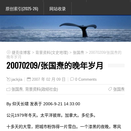
原创索引(2025-26)
网站收录
>
>
>
捷克佳博客
背景资料(文史地理)
张国焘
20070209/张国焘的
晚年岁月
20070209/张国焘的晚年岁月
2007 年 02 月 09 日
0 Comments
jackjia
张国焘
,
背景资料(政经社会)
张国焘
By 仰天长啸 发表于 2006-9-21 14:33:00
公元1979年冬天。太平洋彼岸。加拿大。多伦多。
十多天的大雪，把城市粉饰得一片雪白。一个漆黑的夜晚，寒风