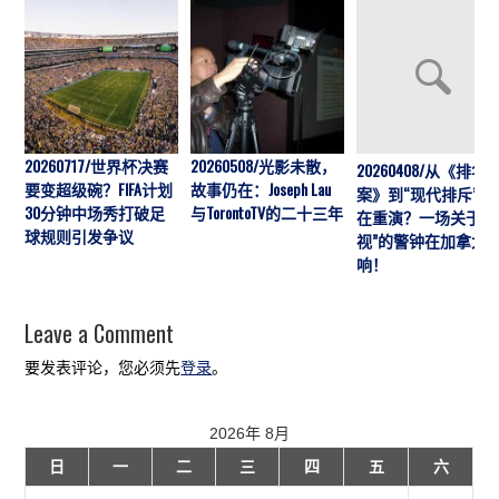
20260717/世界杯决赛
20260508/光影未散，
20260408/从《排华
要变超级碗？FIFA计划
故事仍在：Joseph Lau
案》到“现代排斥”历
30分钟中场秀打破足
与TorontoTV的二十三年
在重演？一场关于“
球规则引发争议
视”的警钟在加拿大
响！
Leave a Comment
要发表评论，您必须先
登录
。
2026年 8月
日
一
二
三
四
五
六