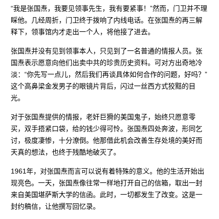
“我是张国焘，我要见领事先生，我有要紧事！”然而，门卫并不理
睬他。几经周折，门卫终于拨响了内线电话。在张国焘的再三解
释下，领事馆内才走出一个人，将他接了进去。
张国焘并没有见到领事本人，只见到了一名普通的情报人员。张
国焘表示愿意向他们出卖中共的珍贵历史资料。可对方出奇地冷
淡：“你先写一点儿，然后我们再谈具体如何合作的问题，好吗？”
这个高鼻梁金发男子的眼镜片背后，闪过一丝西方式狡黠的目
光。
对于张国焘提供的情报，老奸巨猾的美国鬼子，始终只愿意零
买，双手捂紧口袋，给的钱少得可怜。张国焘四处奔波，形同乞
讨，极度凄惨，十分潦倒。他那借此机会改善生存处境的美好而
天真的想法，也终于残酷地破灭了。
1961年，对张国焘而言可以说有着特殊的意义。他的生活开始出
现亮色。一天，张国焘像往常一样地打开自己的信箱，取出一封
来自美国堪萨斯大学的信函。此时，一切都发生了改变。这是一
封约稿信，让他撰写回忆录。