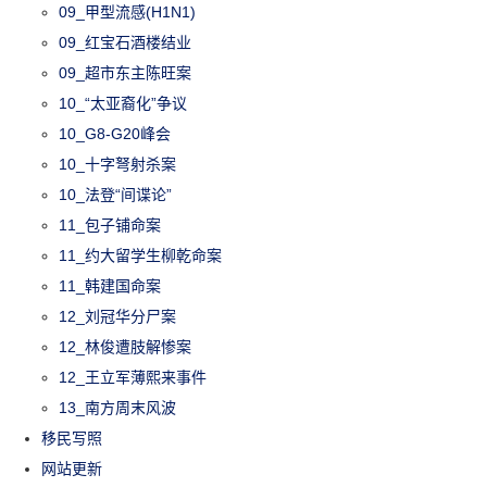
09_甲型流感(H1N1)
09_红宝石酒楼结业
09_超市东主陈旺案
10_“太亚裔化”争议
10_G8-G20峰会
10_十字弩射杀案
10_法登“间谍论”
11_包子铺命案
11_约大留学生柳乾命案
11_韩建国命案
12_刘冠华分尸案
12_林俊遭肢解惨案
12_王立军薄熙来事件
13_南方周末风波
移民写照
网站更新