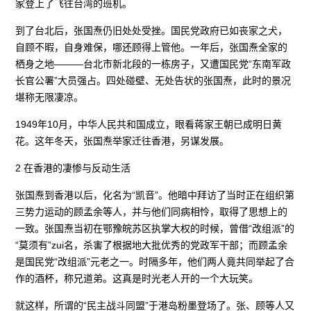
家登上了飞往台湾的班机。
到了台北后，张国焘仍旧处处受挫。国民党政府已如丧家之犬，
自顾不暇，自身难保，哪还顾得上管他。一年后，张国焘全家的
栖身之地———台北市新北段的一栋房子，又遭国民党“东南军政
长官公署”大员强占。四处碰壁、无处告状的张国焘，此时的景况
堪称无限凄凉。
1949年10月，中华人民共和国成立，眼看蒋家王朝已成明日黄
花。这年冬天，张国焘举家迁往香港，另谋发展。
2 在香港的凄惨与反动生活
张国焘到香港以后，化名为“凯音”。他暗中拜访了当时正在组织第
三势力运动的顾孟余等人，并与他们同病相怜，取得了思想上的
一致。张国焘当初在鄂豫皖苏区执掌大权的时候，曾借“改组派”的
“莫须有”zui名，杀害了根据地大批优秀的党政军干部；而顾孟余
是国民党“改组派”元老之一。时隔多年，他们两人竟共同举起了合
作的酒杯，称兄道弟。这真是时光老人开的一个大玩笑。
就这样，所谓的“民主战斗同盟”于港岛粉墨登场了。张、顾等人又