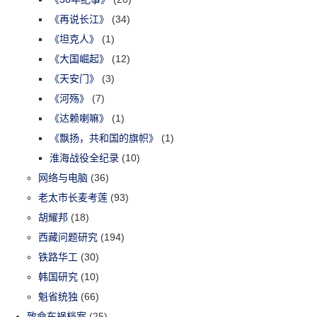
《再说长江》
(34)
《坦克人》
(1)
《大国崛起》
(12)
《天安门》
(3)
《河殇》
(7)
《达赖喇嘛》
(1)
《飘扬，共和国的旗帜》
(1)
淮海战役全纪录
(10)
网络与电脑
(36)
老太市长麦考莲
(93)
胡耀邦
(18)
西藏问题研究
(194)
铁路华工
(30)
韩国研究
(10)
魁省统独
(66)
致命车祸档案
(25)