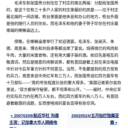
毛泽东和张国焘分别住在了村庄的南北两端：分配给张国焘
的，是这个仅有三十多户人家的村庄里最好的房屋——位于村庄
最北端的一间店铺，柜台里面是他休息和办公的地方，柜台外面
是他的随行人员的住处。而毛泽东和他的妻子贺子珍住在村庄最
南端的喇嘛庙边上。
傍晚，在喇嘛庙里举行了欢迎酒宴。毛泽东、张闻天、朱
德、周恩来、博古和刘伯承等都出席了宴会。炖得很烂的鸡肉和
牛肉，大量的米面食物，还有用大罐子装的酒。依旧先是相互的
敬酒词，然后是随意的闲聊说笑，都有意回避着之前在来往电报
中针对今后军事方针的不同意见。当然，不免要提到的双方现有
的兵力，周恩来说中央红军有三万人，而张国焘说红四方面军有
十万部队——“周的夸张程度比张的要大得多。”美国记者索尔兹伯
里说，“双方都保守秘密，都不坦率和公开。”——届时，中央红军
的实际兵力约在两万人左右，而红四方面军约有八万人。有意回
避着敏感的话题，反而使喧闹的宴会显得有些空洞。
« 20070209/贴近华社 沟通
20020524/五月灿烂独属亚
主流：记加拿大华人网络电
裔 »