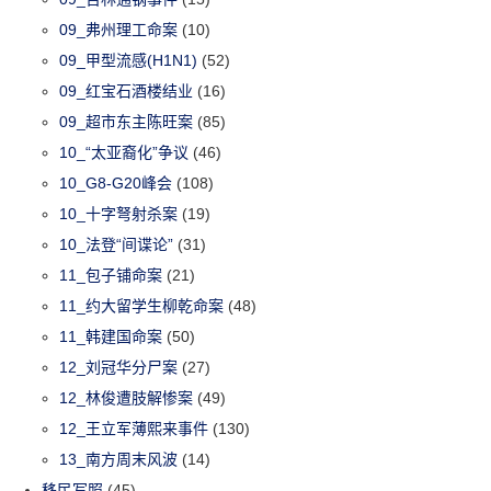
09_弗州理工命案
(10)
09_甲型流感(H1N1)
(52)
09_红宝石酒楼结业
(16)
09_超市东主陈旺案
(85)
10_“太亚裔化”争议
(46)
10_G8-G20峰会
(108)
10_十字弩射杀案
(19)
10_法登“间谍论”
(31)
11_包子铺命案
(21)
11_约大留学生柳乾命案
(48)
11_韩建国命案
(50)
12_刘冠华分尸案
(27)
12_林俊遭肢解惨案
(49)
12_王立军薄熙来事件
(130)
13_南方周末风波
(14)
移民写照
(45)