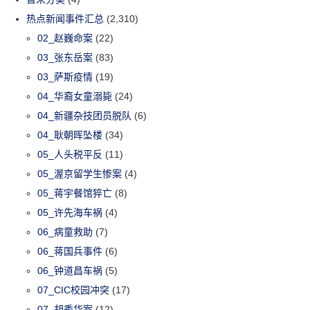
热点新闻事件汇总
(2,310)
02_赵巍命案
(22)
03_张东岳案
(83)
03_萨斯疫情
(19)
04_华裔女童溺毙
(24)
04_新疆杂技团员脱队
(6)
04_耿朝晖坠楼
(34)
05_人头税平反
(11)
05_渥京留学生惨案
(4)
05_蒋宇餐馆猝亡
(8)
05_许先海车祸
(4)
06_病童救助
(7)
06_蒋国兵事件
(6)
06_钟道昌车祸
(5)
07_CIC校园冲突
(17)
07_胡秀华案
(12)