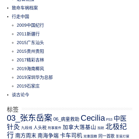
致命车祸档案
行走中国
2009中国纪行
2011新疆行
2015广东汕头
2015贵州贵阳
2017精彩吉林
2019海南椰风
2019深圳华为总部
2019石家庄
谈古论今
标签
03_张东岳案
Cecilia
中医
06_病童救助
PS3
北极纪
针灸
加拿大落基山
人头税
九段线
刑事案件
加航
行
南方周末
卡车司机
南海争端
同一首歌
双重国籍
圣诞灯屋