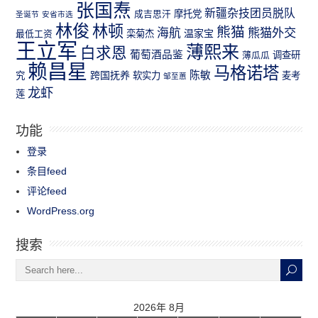
张国焘
新疆杂技团员脱队
成吉思汗
摩托党
圣诞节
安省市选
林俊
林顿
熊猫
熊猫外交
海航
温家宝
最低工资
栾菊杰
王立军
薄熙来
白求恩
葡萄酒品鉴
薄瓜瓜
调查研
赖昌星
马格诺塔
跨国抚养
陈敏
究
软实力
麦考
邹至蕙
龙虾
莲
功能
登录
条目feed
评论feed
WordPress.org
搜索
2026年 8月