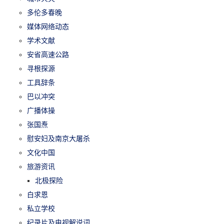
多伦多春晚
媒体网络动态
学术文献
安省高速公路
寻根探源
工具辞条
巴以冲突
广播体操
张国焘
慰安妇及南京大屠杀
文化中国
旅游资讯
北极探险
白求恩
私立学校
纪录片及电视解说词