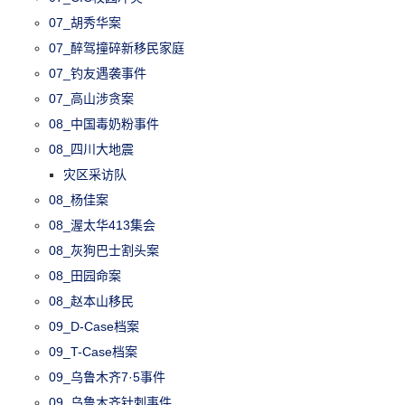
07_胡秀华案
07_醉驾撞碎新移民家庭
07_钓友遇袭事件
07_高山涉贪案
08_中国毒奶粉事件
08_四川大地震
灾区采访队
08_杨佳案
08_渥太华413集会
08_灰狗巴士割头案
08_田园命案
08_赵本山移民
09_D-Case档案
09_T-Case档案
09_乌鲁木齐7·5事件
09_乌鲁木齐针刺事件