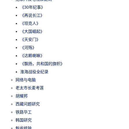
《30年纪事》
《再说长江》
《坦克人》
《大国崛起》
《天安门》
《河殇》
《达赖喇嘛》
《飘扬，共和国的旗帜》
淮海战役全纪录
网络与电脑
老太市长麦考莲
胡耀邦
西藏问题研究
铁路华工
韩国研究
魁省统独