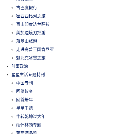
古巴度假行
密西西比河之旅
直击印度达兰萨拉
美加边境刀把游
落基山旅游
走进禽兽王国肯尼亚
魁北克冰雪之旅
时事政治
星星生活专题特刊
中国专刊
回望故乡
回首卅年
星星千禧
牛转乾坤过大年
缅怀林顿专题
葡萄酒品鉴