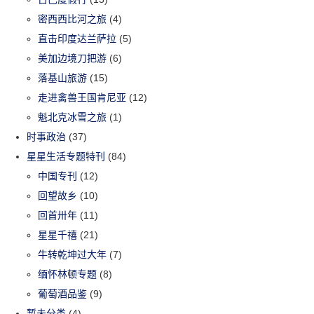
密西西比河之旅
(4)
直击印度达兰萨拉
(5)
美加边境刀把游
(6)
落基山旅游
(15)
走进禽兽王国肯尼亚
(12)
魁北克冰雪之旅
(1)
时事政治
(37)
星星生活专题特刊
(84)
中国专刊
(12)
回望故乡
(10)
回首卅年
(11)
星星千禧
(21)
牛转乾坤过大年
(7)
缅怀林顿专题
(8)
葡萄酒品鉴
(9)
暂未分类
(4)