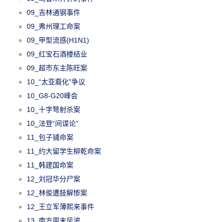
09_吉林通钢事件
09_弗州理工命案
09_甲型流感(H1N1)
09_红宝石酒楼结业
09_超市东主陈旺案
10_“太亚裔化”争议
10_G8-G20峰会
10_十字弩射杀案
10_法登“间谍论”
11_包子铺命案
11_约大留学生柳乾命案
11_韩建国命案
12_刘冠华分尸案
12_林俊遭肢解惨案
12_王立军薄熙来事件
13_南方周末风波