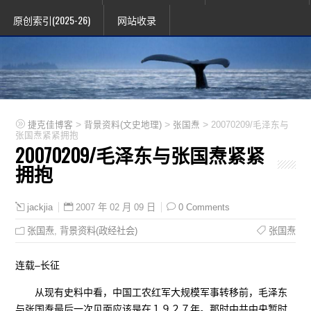
原创索引(2025-26)
网站收录
>
>
>
捷克佳博客
背景资料(文史地理)
张国焘
20070209/毛泽东与
张国焘紧紧拥抱
20070209/毛泽东与张国焘紧紧
拥抱
2007 年 02 月 09 日
0 Comments
jackjia
张国焘
,
背景资料(政经社会)
张国焘
连载–长征
从现有史料中看，中国工农红军大规模军事转移前，毛泽东
与张国焘最后一次见面应该是在１９２７年。那时中共中央暂时