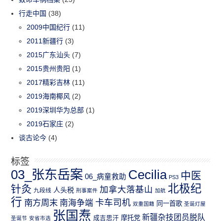
行走中国
(38)
2009中国纪行
(11)
2011新疆行
(3)
2015广东汕头
(7)
2015贵州贵阳
(1)
2017精彩吉林
(11)
2019海南椰风
(2)
2019深圳华为总部
(1)
2019石家庄
(2)
谈古论今
(4)
标签
03_张东岳案
Cecilia
中医
06_病童救助
PS3
北极纪
针灸
加拿大落基山
人头税
九段线
刑事案件
加航
行
南方周末
卡车司机
南海争端
同一首歌
双重国籍
圣诞灯屋
张国焘
新疆杂技团员脱队
成吉思汗
摩托党
圣诞节
安省市选