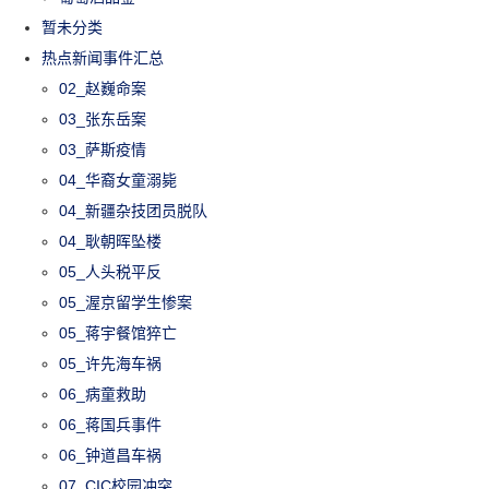
暂未分类
热点新闻事件汇总
02_赵巍命案
03_张东岳案
03_萨斯疫情
04_华裔女童溺毙
04_新疆杂技团员脱队
04_耿朝晖坠楼
05_人头税平反
05_渥京留学生惨案
05_蒋宇餐馆猝亡
05_许先海车祸
06_病童救助
06_蒋国兵事件
06_钟道昌车祸
07_CIC校园冲突