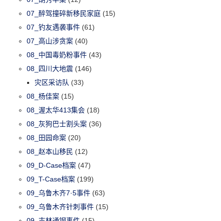
07_醉驾撞碎新移民家庭
(15)
07_钓友遇袭事件
(61)
07_高山涉贪案
(40)
08_中国毒奶粉事件
(43)
08_四川大地震
(146)
灾区采访队
(33)
08_杨佳案
(15)
08_渥太华413集会
(18)
08_灰狗巴士割头案
(36)
08_田园命案
(20)
08_赵本山移民
(12)
09_D-Case档案
(47)
09_T-Case档案
(199)
09_乌鲁木齐7·5事件
(63)
09_乌鲁木齐针刺事件
(15)
09_吉林通钢事件
(15)