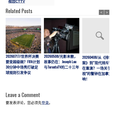
视台CTTV
Related Posts
<
>
20260717/世界杯决赛
20260508/光影未散，
20260408/从《排华
要变超级碗？FIFA计划
故事仍在：Joseph Lau
案》到“现代排斥”历
30分钟中场秀打破足
与TorontoTV的二十三年
在重演？一场关于“
球规则引发争议
视”的警钟在加拿大
响！
Leave a Comment
要发表评论，您必须先
登录
。