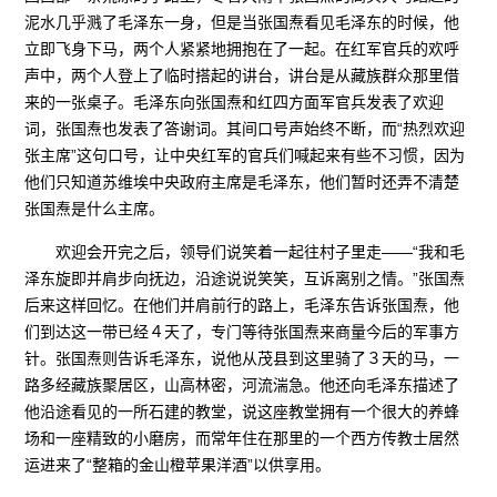
泥水几乎溅了毛泽东一身，但是当张国焘看见毛泽东的时候，他
立即飞身下马，两个人紧紧地拥抱在了一起。在红军官兵的欢呼
声中，两个人登上了临时搭起的讲台，讲台是从藏族群众那里借
来的一张桌子。毛泽东向张国焘和红四方面军官兵发表了欢迎
词，张国焘也发表了答谢词。其间口号声始终不断，而“热烈欢迎
张主席”这句口号，让中央红军的官兵们喊起来有些不习惯，因为
他们只知道苏维埃中央政府主席是毛泽东，他们暂时还弄不清楚
张国焘是什么主席。
欢迎会开完之后，领导们说笑着一起往村子里走——“我和毛
泽东旋即并肩步向抚边，沿途说说笑笑，互诉离别之情。”张国焘
后来这样回忆。在他们并肩前行的路上，毛泽东告诉张国焘，他
们到达这一带已经４天了，专门等待张国焘来商量今后的军事方
针。张国焘则告诉毛泽东，说他从茂县到这里骑了３天的马，一
路多经藏族聚居区，山高林密，河流湍急。他还向毛泽东描述了
他沿途看见的一所石建的教堂，说这座教堂拥有一个很大的养蜂
场和一座精致的小磨房，而常年住在那里的一个西方传教士居然
运进来了“整箱的金山橙苹果洋酒”以供享用。