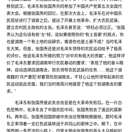
移到武汉，毛泽东和张国焘共同参加了中国共产党第五次全国代
表大会。根据张国焘的回忆，在那次大会上，毛泽东在对中国农
民现状进行了调查之后，提出了开展土地革命、扩大农民武装、
建立农村民主政权的主张。毛泽东甚至说：“矫枉必须过正。”张国
焘认为这句话有些“左”倾，说如果按照你的“有土皆豪”的观点，你
也是湖南一个有土地的自耕农，难道你也是土豪不成？当时毛泽
东大笑。但是，张国焘还是对毛泽东领导的农民运动给予了极高
的评价，他说毛泽东所做的努力“对中共有极大的贡献”，他这样评
价了毛泽东要求回湖南举行农民暴动的要求：“表现了他的奋斗精
神，自动选择回湖南去，担负领导农民武装的任务……他这个湖
南籍的‘共产要犯’却要冒险到湖南去，不甘心让他所领导起来的农
民运动就此完蛋，我们当时很高兴地接受了他这个到湖南去的要
求。”
毛泽东和张国焘彼此失去信息是在大革命失败后。在一片白
色恐怖中，毛泽东去了中国农民中间，张国焘则去了遥远的莫斯
科。两年后，张国焘回国即被中央派往鄂豫皖根据地，那时毛泽
东正率领着一支红色武装转战于井冈山的密林之中。眼下，在中
国西部一条荒凉的小路上，尽管大雨中张国焘的高头大马踏起的