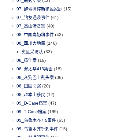
07_胡秀华案
(12)
07_醉驾撞碎新移民家庭
(15)
07_钓友遇袭事件
(61)
07_高山涉贪案
(40)
08_中国毒奶粉事件
(43)
08_四川大地震
(146)
灾区采访队
(33)
08_杨佳案
(15)
08_渥太华413集会
(18)
08_灰狗巴士割头案
(36)
08_田园命案
(20)
08_赵本山移民
(12)
09_D-Case档案
(47)
09_T-Case档案
(199)
09_乌鲁木齐7·5事件
(63)
09_乌鲁木齐针刺事件
(15)