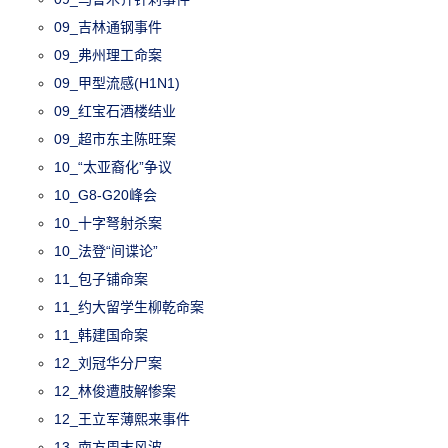
09_吉林通钢事件
09_弗州理工命案
09_甲型流感(H1N1)
09_红宝石酒楼结业
09_超市东主陈旺案
10_“太亚裔化”争议
10_G8-G20峰会
10_十字弩射杀案
10_法登“间谍论”
11_包子铺命案
11_约大留学生柳乾命案
11_韩建国命案
12_刘冠华分尸案
12_林俊遭肢解惨案
12_王立军薄熙来事件
13_南方周末风波