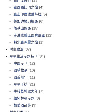
古巴度假行
(13)
密西西比河之旅
(4)
直击印度达兰萨拉
(5)
美加边境刀把游
(6)
落基山旅游
(15)
走进禽兽王国肯尼亚
(12)
魁北克冰雪之旅
(1)
时事政治
(37)
星星生活专题特刊
(84)
中国专刊
(12)
回望故乡
(10)
回首卅年
(11)
星星千禧
(21)
牛转乾坤过大年
(7)
缅怀林顿专题
(8)
葡萄酒品鉴
(9)