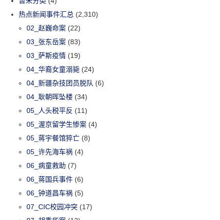
暂未分类
(4)
热点新闻事件汇总
(2,310)
02_赵巍命案
(22)
03_张东岳案
(83)
03_萨斯疫情
(19)
04_华裔女童溺毙
(24)
04_新疆杂技团员脱队
(6)
04_耿朝晖坠楼
(34)
05_人头税平反
(11)
05_渥京留学生惨案
(4)
05_蒋宇餐馆猝亡
(8)
05_许先海车祸
(4)
06_病童救助
(7)
06_蒋国兵事件
(6)
06_钟道昌车祸
(5)
07_CIC校园冲突
(17)