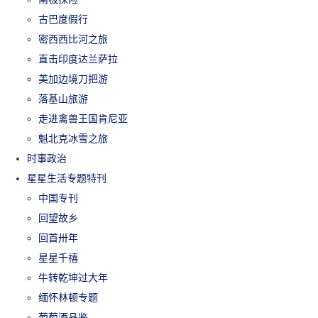
古巴度假行
密西西比河之旅
直击印度达兰萨拉
美加边境刀把游
落基山旅游
走进禽兽王国肯尼亚
魁北克冰雪之旅
时事政治
星星生活专题特刊
中国专刊
回望故乡
回首卅年
星星千禧
牛转乾坤过大年
缅怀林顿专题
葡萄酒品鉴