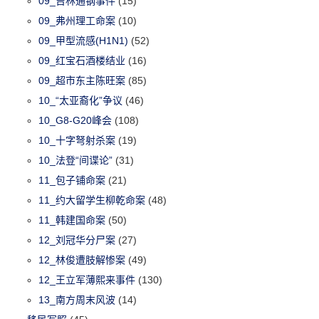
09_吉林通钢事件
(15)
09_弗州理工命案
(10)
09_甲型流感(H1N1)
(52)
09_红宝石酒楼结业
(16)
09_超市东主陈旺案
(85)
10_“太亚裔化”争议
(46)
10_G8-G20峰会
(108)
10_十字弩射杀案
(19)
10_法登“间谍论”
(31)
11_包子铺命案
(21)
11_约大留学生柳乾命案
(48)
11_韩建国命案
(50)
12_刘冠华分尸案
(27)
12_林俊遭肢解惨案
(49)
12_王立军薄熙来事件
(130)
13_南方周末风波
(14)