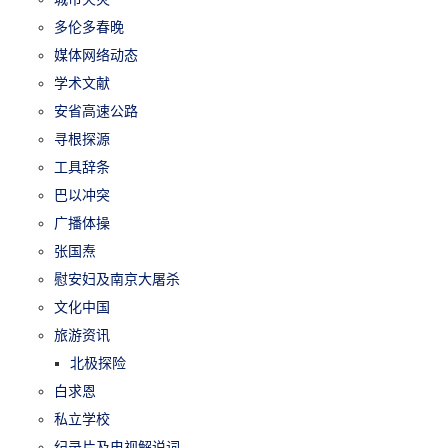
多伦多春晚
媒体网络动态
学术文献
安省高速公路
寻根探源
工具辞条
巴以冲突
广播体操
张国焘
慰安妇及南京大屠杀
文化中国
旅游资讯
北极探险
白求恩
私立学校
纪录片及电视解说词