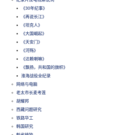
《30年纪事》
《再说长江》
《坦克人》
《大国崛起》
《天安门》
《河殇》
《达赖喇嘛》
《飘扬，共和国的旗帜》
淮海战役全纪录
网络与电脑
老太市长麦考莲
胡耀邦
西藏问题研究
铁路华工
韩国研究
魁省统独