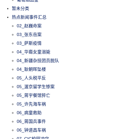
暂未分类
热点新闻事件汇总
02_赵巍命案
03_张东岳案
03_萨斯疫情
04_华裔女童溺毙
04_新疆杂技团员脱队
04_耿朝晖坠楼
05_人头税平反
05_渥京留学生惨案
05_蒋宇餐馆猝亡
05_许先海车祸
06_病童救助
06_蒋国兵事件
06_钟道昌车祸
07_CIC校园冲突