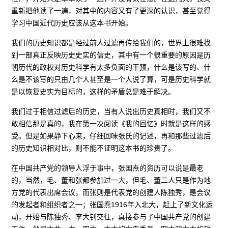
重新把他读了一遍，对其中的内容又有了更深的认识，甚至觉得
学习中国近代历史应该从这本书开始。
我们的历史知识都是经过前人过滤再传给我们的，世界上很难找
到一部真正反映历史史实的信史，其中有一个很重要的原因是历
朝历代的政权对历史科学有太多负面的干预，什么是该写的、什
么是不该写的只由几个人甚至是一个人说了算，可是历史科学就
是以恢复史实为目标的，这样的矛盾总是难于解决。
我们过于相信过滤后的历史，当有人说出历史真相时，我们又不
敢相信那是真的，我在第一次阅读《我的回忆》时就是这样的感
受。但是如果静下心来，仔细回味张氏的记述，再和那些过滤后
的历史知识相对比，则不能不证明这本书的珍贵了。
在中国共产党的领导人浮于事中，张国焘的资历可以说是最老
的，当然，毛、董和张都参加过一大，但毛、董二人只是作为地
方党的代表出席会议，而张则是代表党的创建人陈独秀，是会议
的发起者和组织者之一；张国焘1916年入北大，赶上了新文化运
动，开始与陈独秀、李大钊交往，真接参与了中国共产党的创建