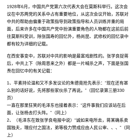
1928年6月，中国共产党第六次代表大会在莫斯科举行。这次会
议在中苏两党的关系中占有重要地位，从这次会议开始，苏联对
中共的帮助由偏重于政策指导到政策指导和人员训练并重的局
面，后来许多在中国共产党中扮演重要角色的人物都在这前后前
往莫斯科受训，除张国寿的回忆外，杨尚昆、武修权的回忆录中
都有较为详细的记载。
在西安事变中，苏联对中共的影响是最富戏剧性的。张学良捉蒋
后，中共上下（除周恩来之外）都是一片喊杀之声，下面是张国
焘在回忆中的有关记载：
1、平素持论温和又不多发议论的朱德竟抢先表示：“现在还有甚
么别的话好说，先将那些家伙杀了再说。”（回忆录第三册330
页）
一直在那里狂笑的毛泽东也接着表示：“这件事我们应该站在后
面，让张杨去打头阵。”（同上）
2、（毛泽东在致张学良电报中说）“诚如来电所去，蒋某确系卖
国独夫，理应付之国法，弟等极力赞成应由人民公审、、、”（同
上）