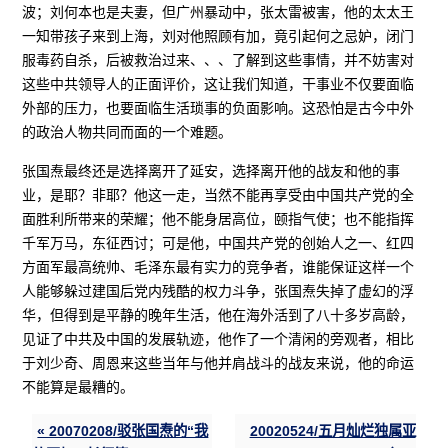
波；刘何本也是夫妻，但广州暴动中，张太雷被害，他的太太王
一知带孩子来到上海，刘对他照顾有加，竟引起何之忌妒，闭门
服毒药自杀，后被救治过来、、、了解到这些事情，并不妨害对
这些中共领导人的正面评价，这让我们知道，干事业不仅要面临
外部的压力，也要面临生活琐事的负面影响。这恐怕是古今中外
的政治人物共同而面的一个难题。
张国焘最终还是选择离开了延安，选择离开他的战友和他的事
业，是耶？非耶？他这一走，当然不能再享受由中国共产党的全
面胜利所带来的荣耀；他不能身居高位，颐指气使；也不能指挥
千军万马，东征西讨；可是他，中国共产党的创始人之一、红四
方面军最高统帅、毛泽东最有实力的竞争者，谁能保证这样一个
人能够躲过建国后党内残酷的权力斗争，张国焘失掉了虚幻的浮
华，但得到是平静的晚年生活，他在海外活到了八十多岁高龄，
见证了中共及中国的发展轨迹，他作了一个清闲的旁观者，相比
于刘少奇、周恩来这些当年与他并肩战斗的战友来说，他的命运
不能算是最糟的。
« 20070208/驳张国焘的“我
20020524/五月灿烂独属亚