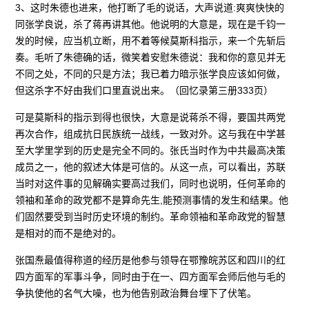
3、这时朱德也进来，他打断了毛的说话，大声说道:爽爽快快的
同张学良说，杀了蒋再讲其他。他说明的大意是，现在是千钧一
发的时候，应当机立断，用不着等候莫斯科指示，来一个先斩后
奏。毛听了朱德确的话，微笑着安慰朱德说：我和你的意见并无
不同之处，不同的只是方法；我已着力暗示张学良应该如何做，
但这杀字不好由我们口里直说出来。（回忆录第三册333页）
可是莫斯科的指示到得也很快，大意是说蒋杀不得，要国共两党
再次合作，组成抗日民族统一战线，一致对外。这与我在中学甚
至大学里学到的历史是完全不同的。张氏当时作为中共最高决策
成员之一，他的叙述大体是可信的。从这一点，可以看出，苏联
当时对这件事的见解确实要高过我们，同时也说明，任何革命的
领袖和革命的政党都不是算命先生,能预测事情的发生和结果。他
们固然要受到当时历史环境的制约。革命领袖和革命政党的智慧
是相对的而不是绝对的。
张国焘最值得称道的经历是他参与领导在鄂豫皖苏区和四川的红
四方面军的军事斗争，同时由于在一、四方面军会师后他与毛的
争执使他的名气大噪，也为他告别政治舞台埋下了伏笔。