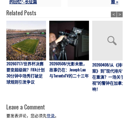
的回忆”-长征篇
裔 »
Related Posts
<
>
20260717/世界杯决赛
20260508/光影未散，
20260408/从《排华
要变超级碗？FIFA计划
故事仍在：Joseph Lau
案》到“现代排斥”历
30分钟中场秀打破足
与TorontoTV的二十三年
在重演？一场关于“
球规则引发争议
视”的警钟在加拿大
响！
Leave a Comment
要发表评论，您必须先
登录
。