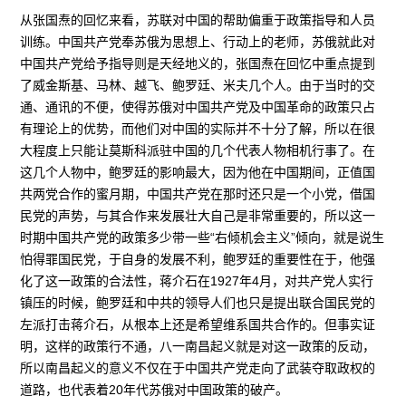
从张国焘的回忆来看，苏联对中国的帮助偏重于政策指导和人员
训练。中国共产党奉苏俄为思想上、行动上的老师，苏俄就此对
中国共产党给予指导则是天经地义的，张国焘在回忆中重点提到
了威金斯基、马林、越飞、鲍罗廷、米夫几个人。由于当时的交
通、通讯的不便，使得苏俄对中国共产党及中国革命的政策只占
有理论上的优势，而他们对中国的实际并不十分了解，所以在很
大程度上只能让莫斯科派驻中国的几个代表人物相机行事了。在
这几个人物中，鲍罗廷的影响最大，因为他在中国期间，正值国
共两党合作的蜜月期，中国共产党在那时还只是一个小党，借国
民党的声势，与其合作来发展壮大自己是非常重要的，所以这一
时期中国共产党的政策多少带一些“右倾机会主义”倾向，就是说生
怕得罪国民党，于自身的发展不利，鲍罗廷的重要性在于，他强
化了这一政策的合法性，蒋介石在1927年4月，对共产党人实行
镇压的时候，鲍罗廷和中共的领导人们也只是提出联合国民党的
左派打击蒋介石，从根本上还是希望维系国共合作的。但事实证
明，这样的政策行不通，八一南昌起义就是对这一政策的反动，
所以南昌起义的意义不仅在于中国共产党走向了武装夺取政权的
道路，也代表着20年代苏俄对中国政策的破产。