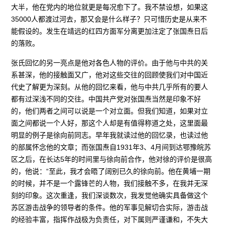
大半，他在党内的地位就更是每况愈下了。我不禁设想，如果这
35000人都渡过河去，那又会是什么样子？只可惜历史是从来不
能假设的。发生在靖远的红四方面军分离更加注定了张国焘日后
的落败。
张氏回忆的另一亮点是他对各色人物的评价。由于他与中共的关
系甚深，他的接触面又广，他对这些交往的回顾使我们对中国近
代史了解更为深刻。从他的回忆来看，他与中共几乎所有的要人
都有过深浅不同的交往。中国共产党对张国焘当然是印象不好
的，他们两者之间可以说是一个对立面。但我们知道，如果对立
面之间都说一个人好，那这个人却是有值得称道之处，这里面最
明显的例子是徐向前同志。早年我就读过他的回忆录，也读过他
的部属怀念他的文章；而张国焘自1931年3、4月间到达鄂豫皖苏
区之后，在长达5年的时间里与徐向前合作，他对徐的评价是很高
的，他说：“至此，我才会晤了阔别已久的徐向前。他在黄埔一期
的时候，并不是一个露锋芒的人物，我们接触不多，在我并无深
刻的印象。这次重逢，我们深谈数次，我发觉他确实具备做这个
苏区游击战争的领导者的条件。他的军事见解切合实际，游击战
的经验丰富，指挥作战极为负责任，对下属则严谨谦和，不失大