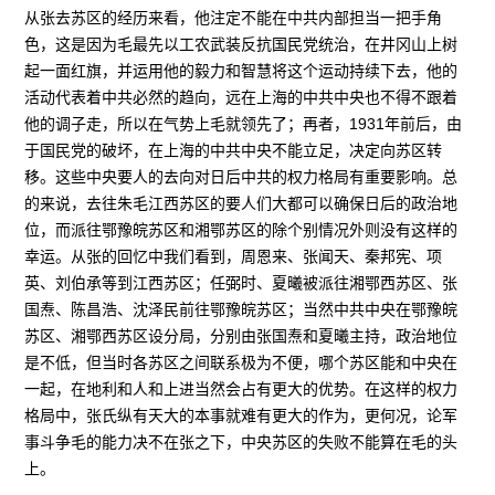
从张去苏区的经历来看，他注定不能在中共内部担当一把手角
色，这是因为毛最先以工农武装反抗国民党统治，在井冈山上树
起一面红旗，并运用他的毅力和智慧将这个运动持续下去，他的
活动代表着中共必然的趋向，远在上海的中共中央也不得不跟着
他的调子走，所以在气势上毛就领先了；再者，1931年前后，由
于国民党的破坏，在上海的中共中央不能立足，决定向苏区转
移。这些中央要人的去向对日后中共的权力格局有重要影响。总
的来说，去往朱毛江西苏区的要人们大都可以确保日后的政治地
位，而派往鄂豫皖苏区和湘鄂苏区的除个别情况外则没有这样的
幸运。从张的回忆中我们看到，周恩来、张闻天、秦邦宪、项
英、刘伯承等到江西苏区；任弼时、夏曦被派往湘鄂西苏区、张
国焘、陈昌浩、沈泽民前往鄂豫皖苏区；当然中共中央在鄂豫皖
苏区、湘鄂西苏区设分局，分别由张国焘和夏曦主持，政治地位
是不低，但当时各苏区之间联系极为不便，哪个苏区能和中央在
一起，在地利和人和上进当然会占有更大的优势。在这样的权力
格局中，张氏纵有天大的本事就难有更大的作为，更何况，论军
事斗争毛的能力决不在张之下，中央苏区的失败不能算在毛的头
上。