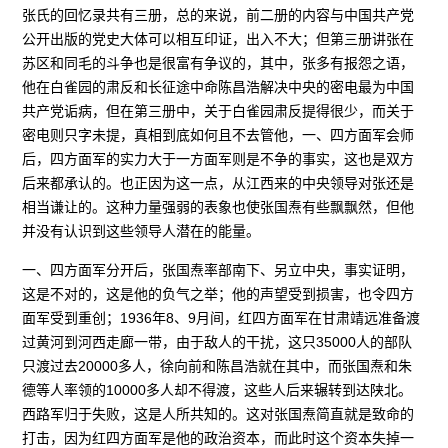
张氏的回忆录共有三册，总的来说，前二册的内容与中国共产党
公开出版的党史大体可以相互印证，出入不大；但第三册讲张在
苏区和同毛的斗争也是很富有争议的，其中，张多有报怨之语，
他在白雀园的肃反和长征途中命陈昌浩解决中央的密电最为中国
共产党诟病，但在第三册中，关于白雀园肃反提得很少，而关于
密电则只字未提，真相到底如何且不去管他，一、四方面军会师
后，四方面军的实力大于一方面军则是不争的事实，这也是双方
后来都承认的。也正因为这一点，从江西来的中央领导对张还是
相当谦让的。这种力量强弱的表象也使张国焘有些飘飘然，但他
并没有认识到这些领导人潜在的能量。
一、四方面军分开后，张国焘率部南下、另立中央，事实证明，
这是不对的，这是他的负气之举；他的声望受到损害，也令四方
面军受到重创；1936年8、9月间，红四方面军在甘肃靖远准备渡
过黄河到河西走廊一带，由于敌人的干扰，这只35000人的部队
只渡过去20000多人，徐向前和陈昌浩就在其中，而张国焘和朱
德等人率领的10000多人却不得渡，这些人后来辗转到达陕北。
西路军归于失败，这是人所共知的。这对张国焘简直就是致命的
打击，因为红四方面军是他的政治资本，而此时这个资本失掉一