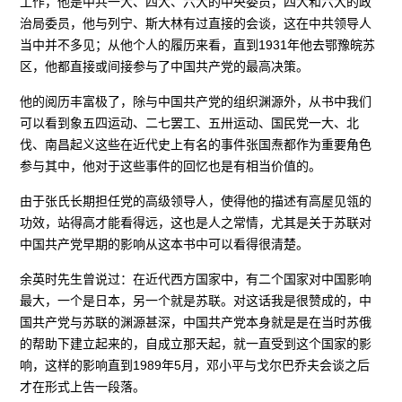
工作，他是中共一大、四大、六大的中央委员，四大和六大的政
治局委员，他与列宁、斯大林有过直接的会谈，这在中共领导人
当中并不多见；从他个人的履历来看，直到1931年他去鄂豫皖苏
区，他都直接或间接参与了中国共产党的最高决策。
他的阅历丰富极了，除与中国共产党的组织渊源外，从书中我们
可以看到象五四运动、二七罢工、五卅运动、国民党一大、北
伐、南昌起义这些在近代史上有名的事件张国焘都作为重要角色
参与其中，他对于这些事件的回忆也是有相当价值的。
由于张氏长期担任党的高级领导人，使得他的描述有高屋见瓴的
功效，站得高才能看得远，这也是人之常情，尤其是关于苏联对
中国共产党早期的影响从这本书中可以看得很清楚。
余英时先生曾说过：在近代西方国家中，有二个国家对中国影响
最大，一个是日本，另一个就是苏联。对这话我是很赞成的，中
国共产党与苏联的渊源甚深，中国共产党本身就是是在当时苏俄
的帮助下建立起来的，自成立那天起，就一直受到这个国家的影
响，这样的影响直到1989年5月，邓小平与戈尔巴乔夫会谈之后
才在形式上告一段落。