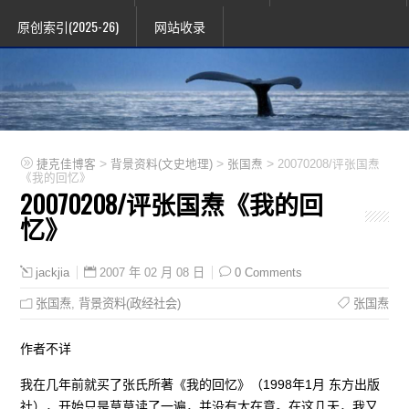
原创索引(2025-26)
网站收录
>
>
>
捷克佳博客
背景资料(文史地理)
张国焘
20070208/评张国焘
《我的回忆》
20070208/评张国焘《我的回
忆》
2007 年 02 月 08 日
0 Comments
jackjia
张国焘
,
背景资料(政经社会)
张国焘
作者不详
我在几年前就买了张氏所著《我的回忆》（1998年1月 东方出版
社），开始只是草草读了一遍，并没有太在意。在这几天，我又