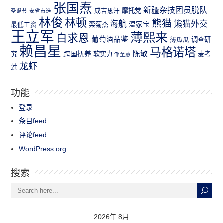
张国焘
新疆杂技团员脱队
成吉思汗
摩托党
圣诞节
安省市选
林俊
林顿
熊猫
熊猫外交
海航
温家宝
最低工资
栾菊杰
王立军
薄熙来
白求恩
葡萄酒品鉴
薄瓜瓜
调查研
赖昌星
马格诺塔
跨国抚养
陈敏
究
软实力
麦考
邹至蕙
龙虾
莲
功能
登录
条目feed
评论feed
WordPress.org
搜索
2026年 8月