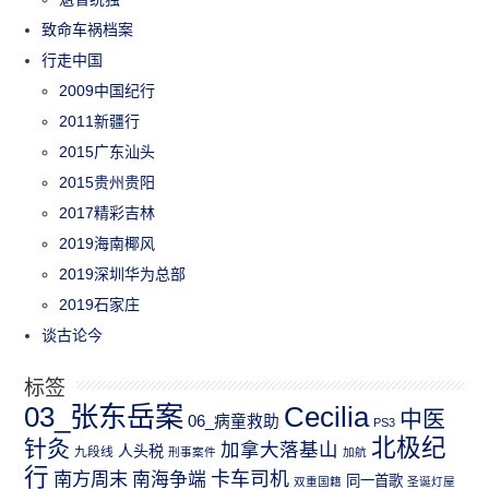
致命车祸档案
行走中国
2009中国纪行
2011新疆行
2015广东汕头
2015贵州贵阳
2017精彩吉林
2019海南椰风
2019深圳华为总部
2019石家庄
谈古论今
标签
03_张东岳案
Cecilia
中医
06_病童救助
PS3
北极纪
针灸
加拿大落基山
人头税
九段线
刑事案件
加航
行
南方周末
卡车司机
南海争端
同一首歌
双重国籍
圣诞灯屋