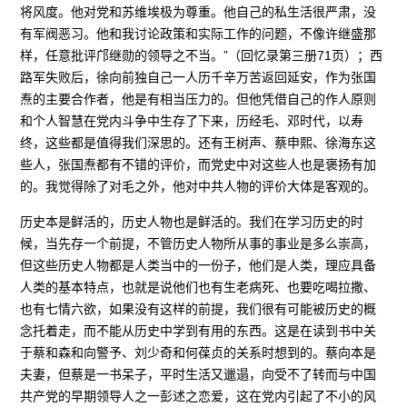
将风度。他对党和苏维埃极为尊重。他自己的私生活很严肃，没
有军阀恶习。他和我讨论政策和实际工作的问题，不像许继盛那
样，任意批评邝继勋的领导之不当。”（回忆录第三册71页）；西
路军失败后，徐向前独自己一人历千辛万苦返回延安，作为张国
焘的主要合作者，他是有相当压力的。但他凭借自己的作人原则
和个人智慧在党内斗争中生存了下来，历经毛、邓时代，以寿
终，这些都是值得我们深思的。还有王树声、蔡申熙、徐海东这
些人，张国焘都有不错的评价，而党史中对这些人也是褒扬有加
的。我觉得除了对毛之外，他对中共人物的评价大体是客观的。
历史本是鲜活的，历史人物也是鲜活的。我们在学习历史的时
候，当先存一个前提，不管历史人物所从事的事业是多么崇高，
但这些历史人物都是人类当中的一份子，他们是人类，理应具备
人类的基本特点，也就是说他们也有生老病死、也要吃喝拉撒、
也有七情六欲，如果没有这样的前提，我们很有可能被历史的概
念托着走，而不能从历史中学到有用的东西。这是在读到书中关
于蔡和森和向警予、刘少奇和何葆贞的关系时想到的。蔡向本是
夫妻，但蔡是一书呆子，平时生活又邋遢，向受不了转而与中国
共产党的早期领导人之一彭述之恋爱，这在党内引起了不小的风