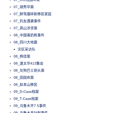
07_胡秀华案
07_醉驾撞碎新移民家庭
07_钓友遇袭事件
07_高山涉贪案
08_中国毒奶粉事件
08_四川大地震
灾区采访队
08_杨佳案
08_渥太华413集会
08_灰狗巴士割头案
08_田园命案
08_赵本山移民
09_D-Case档案
09_T-Case档案
09_乌鲁木齐7·5事件
09_乌鲁木齐针刺事件