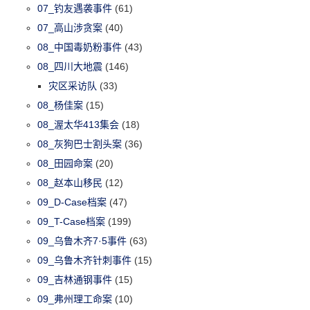
07_钓友遇袭事件
(61)
07_高山涉贪案
(40)
08_中国毒奶粉事件
(43)
08_四川大地震
(146)
灾区采访队
(33)
08_杨佳案
(15)
08_渥太华413集会
(18)
08_灰狗巴士割头案
(36)
08_田园命案
(20)
08_赵本山移民
(12)
09_D-Case档案
(47)
09_T-Case档案
(199)
09_乌鲁木齐7·5事件
(63)
09_乌鲁木齐针刺事件
(15)
09_吉林通钢事件
(15)
09_弗州理工命案
(10)