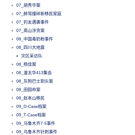
07_胡秀华案
07_醉驾撞碎新移民家庭
07_钓友遇袭事件
07_高山涉贪案
08_中国毒奶粉事件
08_四川大地震
灾区采访队
08_杨佳案
08_渥太华413集会
08_灰狗巴士割头案
08_田园命案
08_赵本山移民
09_D-Case档案
09_T-Case档案
09_乌鲁木齐7·5事件
09_乌鲁木齐针刺事件