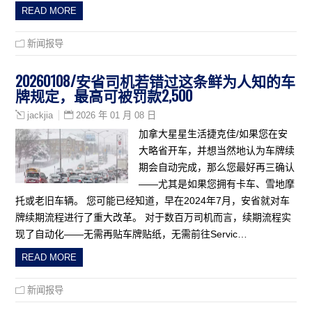
READ MORE
新闻报导
20260108/安省司机若错过这条鲜为人知的车
牌规定，最高可被罚款2,500
2026 年 01 月 08 日
jackjia
加拿大星星生活捷克佳/如果您在安
大略省开车，并想当然地认为车牌续
期会自动完成，那么您最好再三确认
——尤其是如果您拥有卡车、雪地摩
托或老旧车辆。 您可能已经知道，早在2024年7月，安省就对车
牌续期流程进行了重大改革。 对于数百万司机而言，续期流程实
现了自动化——无需再贴车牌贴纸，无需前往Servic…
READ MORE
新闻报导