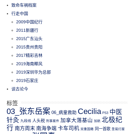
致命车祸档案
行走中国
2009中国纪行
2011新疆行
2015广东汕头
2015贵州贵阳
2017精彩吉林
2019海南椰风
2019深圳华为总部
2019石家庄
谈古论今
标签
03_张东岳案
Cecilia
中医
06_病童救助
PS3
北极纪
针灸
加拿大落基山
人头税
九段线
刑事案件
加航
行
南方周末
卡车司机
南海争端
同一首歌
双重国籍
圣诞灯屋