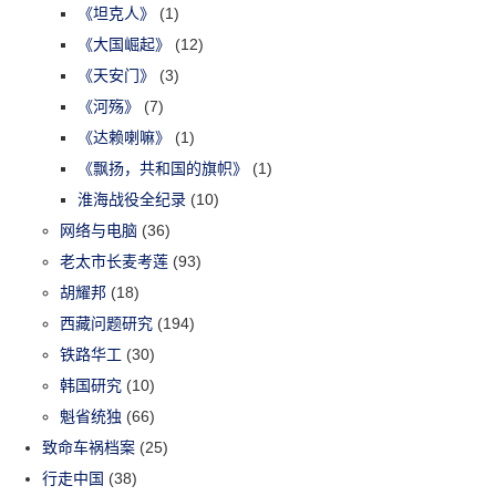
《坦克人》
(1)
《大国崛起》
(12)
《天安门》
(3)
《河殇》
(7)
《达赖喇嘛》
(1)
《飘扬，共和国的旗帜》
(1)
淮海战役全纪录
(10)
网络与电脑
(36)
老太市长麦考莲
(93)
胡耀邦
(18)
西藏问题研究
(194)
铁路华工
(30)
韩国研究
(10)
魁省统独
(66)
致命车祸档案
(25)
行走中国
(38)