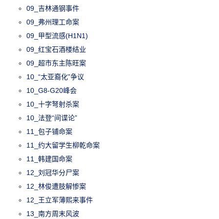
09_吉林通钢事件
09_弗州理工命案
09_甲型流感(H1N1)
09_红宝石酒楼结业
09_超市东主陈旺案
10_“太亚裔化”争议
10_G8-G20峰会
10_十字弩射杀案
10_法登“间谍论”
11_包子铺命案
11_约大留学生柳乾命案
11_韩建国命案
12_刘冠华分尸案
12_林俊遭肢解惨案
12_王立军薄熙来事件
13_南方周末风波