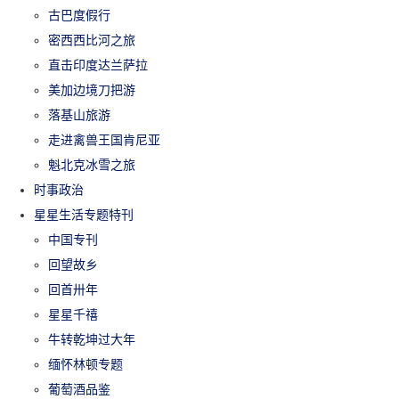
古巴度假行
密西西比河之旅
直击印度达兰萨拉
美加边境刀把游
落基山旅游
走进禽兽王国肯尼亚
魁北克冰雪之旅
时事政治
星星生活专题特刊
中国专刊
回望故乡
回首卅年
星星千禧
牛转乾坤过大年
缅怀林顿专题
葡萄酒品鉴