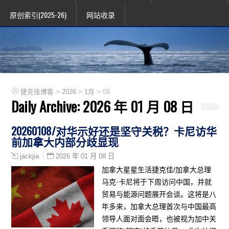
原创索引(2025-26)
网站收录
>
>
>
捷克佳博客
2026
1月
08
Daily Archive:
2026 年 01 月 08 日
20260108/对华示好还是坚守关税？卡尼访华
前加拿大内部分歧显现
2026 年 01 月 08 日
jackjia
加拿大星星生活捷克佳/加拿大总理
马克·卡尼将于下周访问中国，并就
贸易与能源问题展开会谈。这将是八
年多来，加拿大总理首次与中国最高
领导人面对面会晤，也被视为加中关