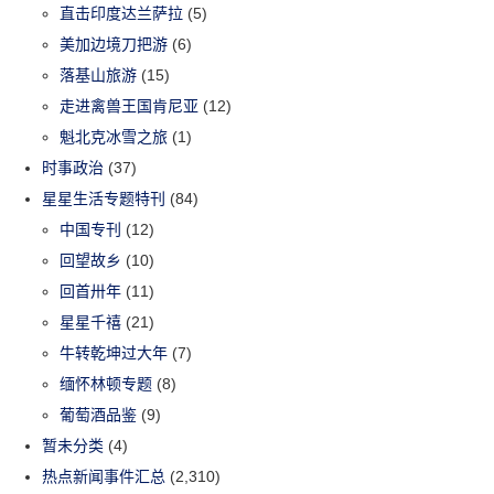
直击印度达兰萨拉
(5)
美加边境刀把游
(6)
落基山旅游
(15)
走进禽兽王国肯尼亚
(12)
魁北克冰雪之旅
(1)
时事政治
(37)
星星生活专题特刊
(84)
中国专刊
(12)
回望故乡
(10)
回首卅年
(11)
星星千禧
(21)
牛转乾坤过大年
(7)
缅怀林顿专题
(8)
葡萄酒品鉴
(9)
暂未分类
(4)
热点新闻事件汇总
(2,310)