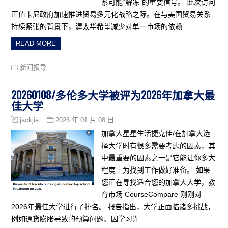
系可能“解冻”的重要信号。 此次访问
正值卡尼政府加速推进贸易多元化战略之际。在与美国贸易关系
持续紧张的背景下，渥太华希望减少对单一市场的依赖…
READ MORE
新闻报导
20260108/多伦多大学被评为2026年加拿大最
佳大学
2026 年 01 月 08 日
jackjia
加拿大星星生活捷克佳/在加拿大选
择大学时有很多需要考虑的因素，其
中最重要的因素之一是它能让你多大
程度上为找到工作做好准备。 如果
您正在寻找适合您的加拿大大学，教
育市场 CourseCompare 刚刚对
2026年最佳大学进行了排名。 报告指出，大学正面临诸多挑战，
例如通货膨胀导致的预算问题、因学习许…