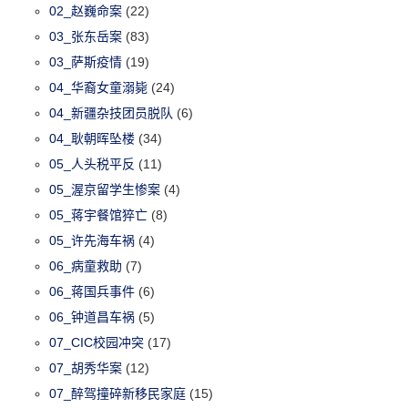
02_赵巍命案
(22)
03_张东岳案
(83)
03_萨斯疫情
(19)
04_华裔女童溺毙
(24)
04_新疆杂技团员脱队
(6)
04_耿朝晖坠楼
(34)
05_人头税平反
(11)
05_渥京留学生惨案
(4)
05_蒋宇餐馆猝亡
(8)
05_许先海车祸
(4)
06_病童救助
(7)
06_蒋国兵事件
(6)
06_钟道昌车祸
(5)
07_CIC校园冲突
(17)
07_胡秀华案
(12)
07_醉驾撞碎新移民家庭
(15)