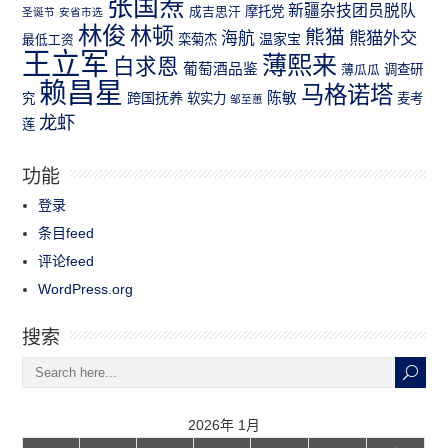
张国焘
新疆杂技团员脱队
成吉思汗
摩托党
圣诞节
安省市选
林俊
林顿
熊猫
熊猫外交
海航
温家宝
最低工资
栾菊杰
王立军
薄熙来
白求恩
葡萄酒品鉴
薄瓜瓜
调查研
赖昌星
马格诺塔
跨国抚养
陈敏
究
软实力
麦考
邹至蕙
龙虾
莲
功能
登录
条目feed
评论feed
WordPress.org
搜索
2026年 1月