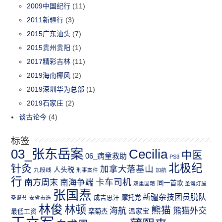
2009中国纪行
(11)
2011新疆行
(3)
2015广东汕头
(7)
2015贵州贵阳
(1)
2017精彩吉林
(11)
2019海南椰风
(2)
2019深圳华为总部
(1)
2019石家庄
(2)
谈古论今
(4)
标签
03_张东岳案
Cecilia
中医
06_病童救助
PS3
北极纪
针灸
加拿大落基山
人头税
九段线
刑事案件
加航
行
南方周末
卡车司机
南海争端
同一首歌
双重国籍
圣诞灯屋
张国焘
新疆杂技团员脱队
成吉思汗
摩托党
圣诞节
安省市选
林俊
林顿
熊猫
熊猫外交
海航
温家宝
最低工资
栾菊杰