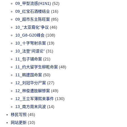
09_甲型流感(H1N1)
(52)
09_红宝石酒楼结业
(16)
09_超市东主陈旺案
(85)
10_“太亚裔化”争议
(46)
10_G8-G20峰会
(108)
10_十字弩射杀案
(19)
10_法登“间谍论”
(31)
11_包子铺命案
(21)
11_约大留学生柳乾命案
(48)
11_韩建国命案
(50)
12_刘冠华分尸案
(27)
12_林俊遭肢解惨案
(49)
12_王立军薄熙来事件
(130)
13_南方周末风波
(14)
移民写照
(45)
网站更新
(10)