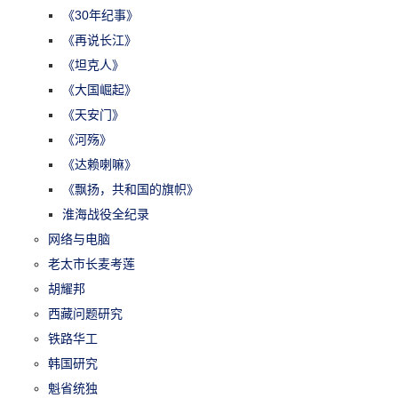
《30年纪事》
《再说长江》
《坦克人》
《大国崛起》
《天安门》
《河殇》
《达赖喇嘛》
《飘扬，共和国的旗帜》
淮海战役全纪录
网络与电脑
老太市长麦考莲
胡耀邦
西藏问题研究
铁路华工
韩国研究
魁省统独