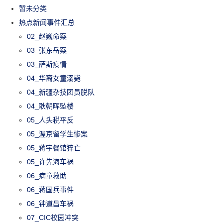
暂未分类
热点新闻事件汇总
02_赵巍命案
03_张东岳案
03_萨斯疫情
04_华裔女童溺毙
04_新疆杂技团员脱队
04_耿朝晖坠楼
05_人头税平反
05_渥京留学生惨案
05_蒋宇餐馆猝亡
05_许先海车祸
06_病童救助
06_蒋国兵事件
06_钟道昌车祸
07_CIC校园冲突