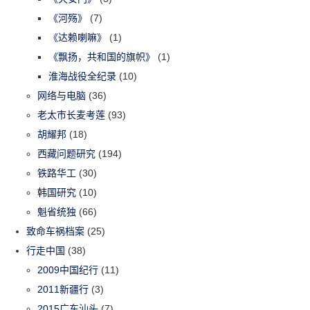
《河殇》
(7)
《达赖喇嘛》
(1)
《飘扬，共和国的旗帜》
(1)
淮海战役全纪录
(10)
网络与电脑
(36)
老太市长麦考莲
(93)
胡耀邦
(18)
西藏问题研究
(194)
铁路华工
(30)
韩国研究
(10)
魁省统独
(66)
致命车祸档案
(25)
行走中国
(38)
2009中国纪行
(11)
2011新疆行
(3)
2015广东汕头
(7)