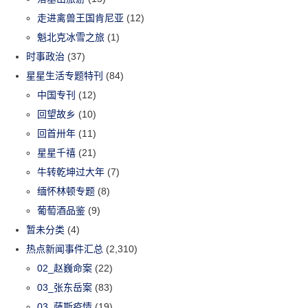
走进禽兽王国肯尼亚
(12)
魁北克冰雪之旅
(1)
时事政治
(37)
星星生活专题特刊
(84)
中国专刊
(12)
回望故乡
(10)
回首卅年
(11)
星星千禧
(21)
牛转乾坤过大年
(7)
缅怀林顿专题
(8)
葡萄酒品鉴
(9)
暂未分类
(4)
热点新闻事件汇总
(2,310)
02_赵巍命案
(22)
03_张东岳案
(83)
03_萨斯疫情
(19)