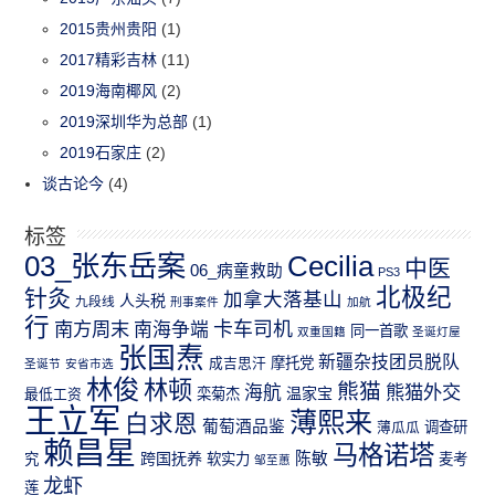
2015贵州贵阳
(1)
2017精彩吉林
(11)
2019海南椰风
(2)
2019深圳华为总部
(1)
2019石家庄
(2)
谈古论今
(4)
标签
03_张东岳案
Cecilia
中医
06_病童救助
PS3
北极纪
针灸
加拿大落基山
人头税
九段线
刑事案件
加航
行
南方周末
卡车司机
南海争端
同一首歌
双重国籍
圣诞灯屋
张国焘
新疆杂技团员脱队
成吉思汗
摩托党
圣诞节
安省市选
林俊
林顿
熊猫
熊猫外交
海航
温家宝
最低工资
栾菊杰
王立军
薄熙来
白求恩
葡萄酒品鉴
薄瓜瓜
调查研
赖昌星
马格诺塔
跨国抚养
陈敏
究
软实力
麦考
邹至蕙
龙虾
莲