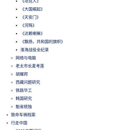
《坦克人》
《大国崛起》
《天安门》
《河殇》
《达赖喇嘛》
《飘扬，共和国的旗帜》
淮海战役全纪录
网络与电脑
老太市长麦考莲
胡耀邦
西藏问题研究
铁路华工
韩国研究
魁省统独
致命车祸档案
行走中国