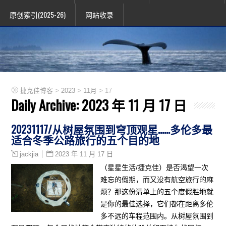
原创索引(2025-26)
网站收录
>
>
>
捷克佳博客
2023
11月
17
Daily Archive:
2023 年 11 月 17 日
20231117/从树屋氛围到穹顶观星……多伦多最
适合冬季公路旅行的五个目的地
2023 年 11 月 17 日
jackjia
（星星生活/捷克佳）是否渴望一次
难忘的假期，而又没有航空旅行的麻
烦？那这份清单上的五个度假胜地就
是你的最佳选择，它们都在距离多伦
多不远的车程范围内。从树屋氛围到