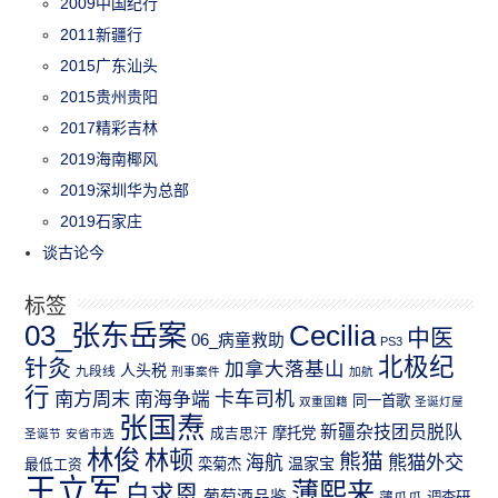
2009中国纪行
2011新疆行
2015广东汕头
2015贵州贵阳
2017精彩吉林
2019海南椰风
2019深圳华为总部
2019石家庄
谈古论今
标签
03_张东岳案
Cecilia
中医
06_病童救助
PS3
北极纪
针灸
加拿大落基山
人头税
九段线
刑事案件
加航
行
南方周末
卡车司机
南海争端
同一首歌
双重国籍
圣诞灯屋
张国焘
新疆杂技团员脱队
成吉思汗
摩托党
圣诞节
安省市选
林俊
林顿
熊猫
熊猫外交
海航
温家宝
最低工资
栾菊杰
王立军
薄熙来
白求恩
葡萄酒品鉴
薄瓜瓜
调查研