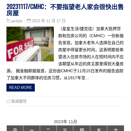
20231117/CMHC：不要指望老人家会很快出售
房屋
2023 年 11 月 17 日
jackjia
（星星生活/捷克佳）加拿大抵押贷
款和住房公司的（CMHC）一份新报
告发现，加拿大老年人选择在自己的
房屋中停留更长时间，这表明那些希
望进入住房市场的人在短时间内不应
该期望从年迈的房主那里得到大量房
源。 据金融邮报报道，这份由CMHC于11月15日发布的报告追踪
了加拿大不同群体的住房习惯，从1917年至…
READ MORE
新闻报导
2023年 11月
日
一
二
三
四
五
六