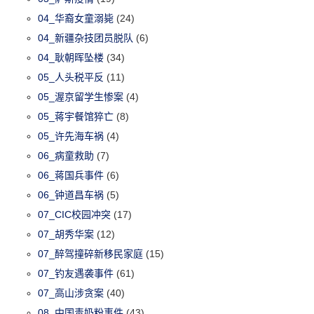
04_华裔女童溺毙
(24)
04_新疆杂技团员脱队
(6)
04_耿朝晖坠楼
(34)
05_人头税平反
(11)
05_渥京留学生惨案
(4)
05_蒋宇餐馆猝亡
(8)
05_许先海车祸
(4)
06_病童救助
(7)
06_蒋国兵事件
(6)
06_钟道昌车祸
(5)
07_CIC校园冲突
(17)
07_胡秀华案
(12)
07_醉驾撞碎新移民家庭
(15)
07_钓友遇袭事件
(61)
07_高山涉贪案
(40)
08_中国毒奶粉事件
(43)