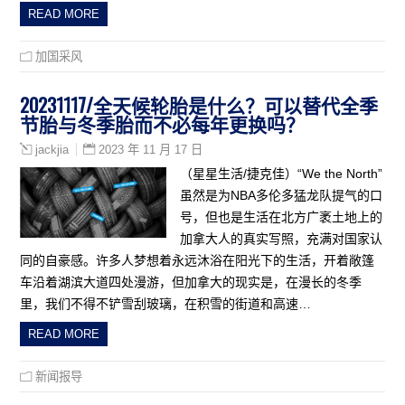
READ MORE
加国采风
20231117/全天候轮胎是什么？可以替代全季
节胎与冬季胎而不必每年更换吗？
2023 年 11 月 17 日
jackjia
（星星生活/捷克佳）“We the North”
虽然是为NBA多伦多猛龙队提气的口
号，但也是生活在北方广袤土地上的
加拿大人的真实写照，充满对国家认
同的自豪感。许多人梦想着永远沐浴在阳光下的生活，开着敞篷
车沿着湖滨大道四处漫游，但加拿大的现实是，在漫长的冬季
里，我们不得不铲雪刮玻璃，在积雪的街道和高速…
READ MORE
新闻报导