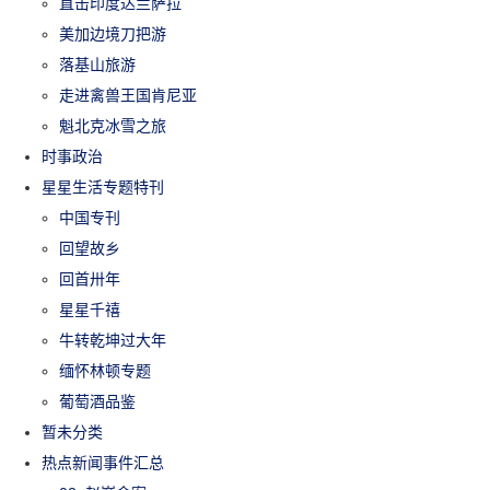
直击印度达兰萨拉
美加边境刀把游
落基山旅游
走进禽兽王国肯尼亚
魁北克冰雪之旅
时事政治
星星生活专题特刊
中国专刊
回望故乡
回首卅年
星星千禧
牛转乾坤过大年
缅怀林顿专题
葡萄酒品鉴
暂未分类
热点新闻事件汇总