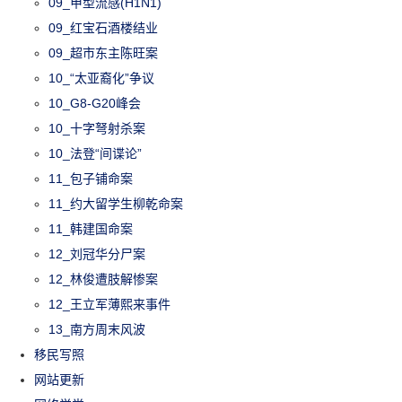
09_甲型流感(H1N1)
09_红宝石酒楼结业
09_超市东主陈旺案
10_“太亚裔化”争议
10_G8-G20峰会
10_十字弩射杀案
10_法登“间谍论”
11_包子铺命案
11_约大留学生柳乾命案
11_韩建国命案
12_刘冠华分尸案
12_林俊遭肢解惨案
12_王立军薄熙来事件
13_南方周末风波
移民写照
网站更新