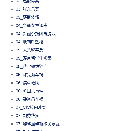
02_赵巍命案
03_张东岳案
03_萨斯疫情
04_华裔女童溺毙
04_新疆杂技团员脱队
04_耿朝晖坠楼
05_人头税平反
05_渥京留学生惨案
05_蒋宇餐馆猝亡
05_许先海车祸
06_病童救助
06_蒋国兵事件
06_钟道昌车祸
07_CIC校园冲突
07_胡秀华案
07_醉驾撞碎新移民家庭