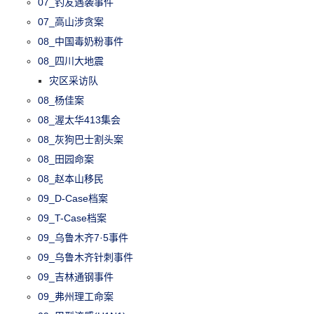
07_钓友遇袭事件
07_高山涉贪案
08_中国毒奶粉事件
08_四川大地震
灾区采访队
08_杨佳案
08_渥太华413集会
08_灰狗巴士割头案
08_田园命案
08_赵本山移民
09_D-Case档案
09_T-Case档案
09_乌鲁木齐7·5事件
09_乌鲁木齐针刺事件
09_吉林通钢事件
09_弗州理工命案