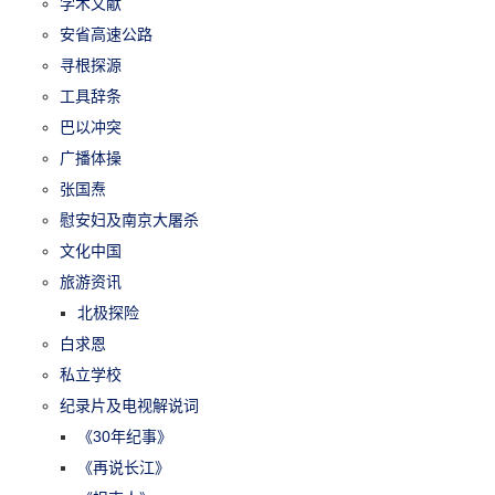
学术文献
安省高速公路
寻根探源
工具辞条
巴以冲突
广播体操
张国焘
慰安妇及南京大屠杀
文化中国
旅游资讯
北极探险
白求恩
私立学校
纪录片及电视解说词
《30年纪事》
《再说长江》