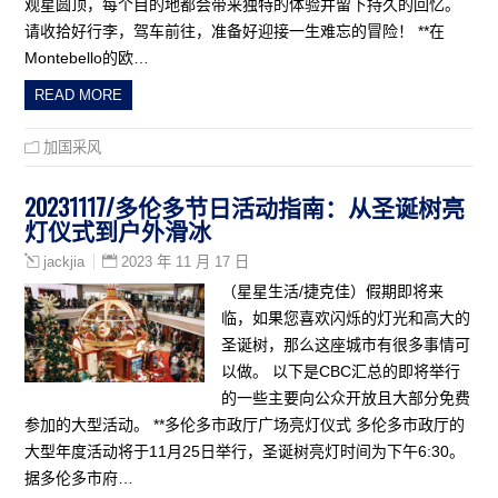
观星圆顶，每个目的地都会带来独特的体验并留下持久的回忆。
请收拾好行李，驾车前往，准备好迎接一生难忘的冒险！ **在
Montebello的欧…
READ MORE
加国采风
20231117/多伦多节日活动指南：从圣诞树亮
灯仪式到户外滑冰
2023 年 11 月 17 日
jackjia
（星星生活/捷克佳）假期即将来
临，如果您喜欢闪烁的灯光和高大的
圣诞树，那么这座城市有很多事情可
以做。 以下是CBC汇总的即将举行
的一些主要向公众开放且大部分免费
参加的大型活动。 **多伦多市政厅广场亮灯仪式 多伦多市政厅的
大型年度活动将于11月25日举行，圣诞树亮灯时间为下午6:30。
据多伦多市府…