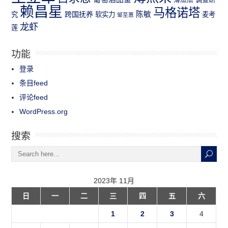
赖昌星
马格诺塔
跨国抚养
陈敏
究
软实力
麦考
邹至蕙
龙虾
莲
功能
登录
条目feed
评论feed
WordPress.org
搜索
2023年 11月
日
一
二
三
四
五
六
1
2
3
4