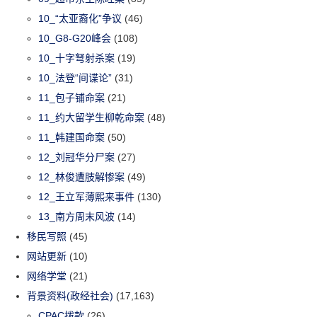
10_“太亚裔化”争议
(46)
10_G8-G20峰会
(108)
10_十字弩射杀案
(19)
10_法登“间谍论”
(31)
11_包子铺命案
(21)
11_约大留学生柳乾命案
(48)
11_韩建国命案
(50)
12_刘冠华分尸案
(27)
12_林俊遭肢解惨案
(49)
12_王立军薄熙来事件
(130)
13_南方周末风波
(14)
移民写照
(45)
网站更新
(10)
网络学堂
(21)
背景资料(政经社会)
(17,163)
CPAC拨款
(26)