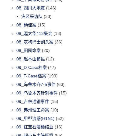
08_四川大地震
(146)
灾区采访队
(33)
08_杨佳案
(15)
08_渥太华413集会
(18)
08_灰狗巴士割头案
(36)
08_田园命案
(20)
08_赵本山移民
(12)
09_D-Case档案
(47)
09_T-Case档案
(199)
09_乌鲁木齐7·5事件
(63)
09_乌鲁木齐针刺事件
(15)
09_吉林通钢事件
(15)
09_弗州理工命案
(10)
09_甲型流感(H1N1)
(52)
09_红宝石酒楼结业
(16)
09_超市东主陈旺案
(85)