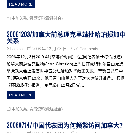
READ MORE
中加关系
,
背景资料(政经社会)
20061203/加拿大前总理克里靖批哈珀损加中
关系
2006 年 12 月 03 日
0 Comments
jackjia
2006年12月3日20:9:41(京港台时间) （星网记者依卡综合报道）
加拿大前总理克里靖(Jean Chretien)上周日在蒙特利尔自由党选
举党魁大会上发言时抨击总理哈珀对华政策失败。夸赞自己与中
国领导人会面18次，他号召自由党人为下次大选做好准备。 根据
《环球邮报》报道，克里靖在12月2日党…
READ MORE
中加关系
,
背景资料(政经社会)
20060714/中国代表团为何频繁访问加拿大？