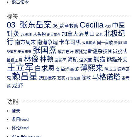
谈古论今
标签
03_张东岳案
Cecilia
中医
06_病童救助
PS3
北极纪
针灸
加拿大落基山
人头税
九段线
刑事案件
加航
行
南方周末
卡车司机
南海争端
同一首歌
双重国籍
圣诞灯屋
张国焘
新疆杂技团员脱队
成吉思汗
摩托党
圣诞节
安省市选
林俊
林顿
熊猫
熊猫外交
海航
温家宝
最低工资
栾菊杰
王立军
薄熙来
白求恩
葡萄酒品鉴
薄瓜瓜
调查研
赖昌星
马格诺塔
跨国抚养
陈敏
究
软实力
麦考
邹至蕙
龙虾
莲
功能
登录
条目feed
评论feed
WordPress.org