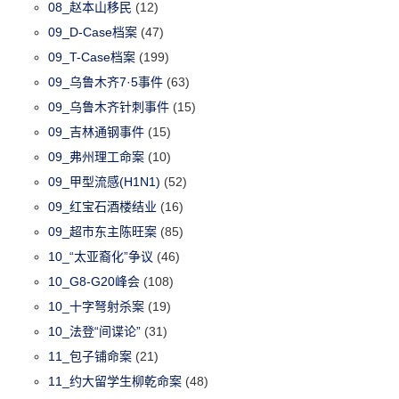
08_赵本山移民
(12)
09_D-Case档案
(47)
09_T-Case档案
(199)
09_乌鲁木齐7·5事件
(63)
09_乌鲁木齐针刺事件
(15)
09_吉林通钢事件
(15)
09_弗州理工命案
(10)
09_甲型流感(H1N1)
(52)
09_红宝石酒楼结业
(16)
09_超市东主陈旺案
(85)
10_“太亚裔化”争议
(46)
10_G8-G20峰会
(108)
10_十字弩射杀案
(19)
10_法登“间谍论”
(31)
11_包子铺命案
(21)
11_约大留学生柳乾命案
(48)