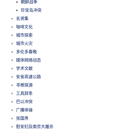
朝鲜战争
珍宝岛冲突
名贤集
咖啡文化
城市探索
城市火灾
多伦多春晚
媒体网络动态
学术文献
安省高速公路
寻根探源
工具辞条
巴以冲突
广播体操
张国焘
慰安妇及南京大屠杀