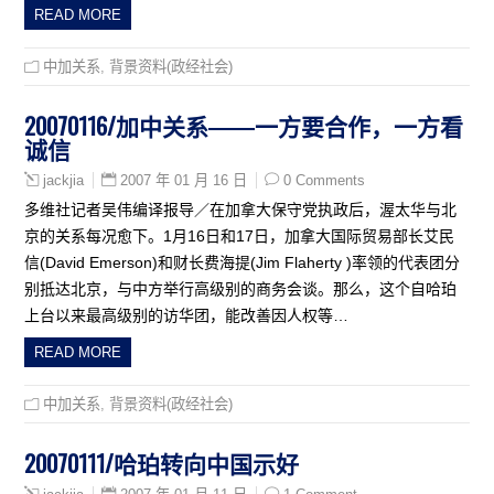
READ MORE
中加关系
,
背景资料(政经社会)
20070116/加中关系――一方要合作，一方看
诚信
2007 年 01 月 16 日
0 Comments
jackjia
多维社记者吴伟编译报导／在加拿大保守党执政后，渥太华与北
京的关系每况愈下。1月16日和17日，加拿大国际贸易部长艾民
信(David Emerson)和财长费海提(Jim Flaherty )率领的代表团分
别抵达北京，与中方举行高级别的商务会谈。那么，这个自哈珀
上台以来最高级别的访华团，能改善因人权等…
READ MORE
中加关系
,
背景资料(政经社会)
20070111/哈珀转向中国示好