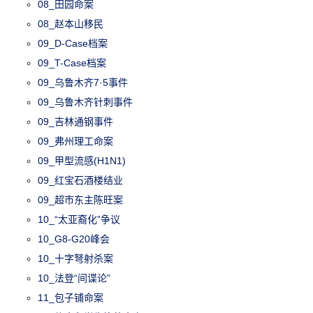
08_田园命案
08_赵本山移民
09_D-Case档案
09_T-Case档案
09_乌鲁木齐7·5事件
09_乌鲁木齐针刺事件
09_吉林通钢事件
09_弗州理工命案
09_甲型流感(H1N1)
09_红宝石酒楼结业
09_超市东主陈旺案
10_“太亚裔化”争议
10_G8-G20峰会
10_十字弩射杀案
10_法登“间谍论”
11_包子铺命案