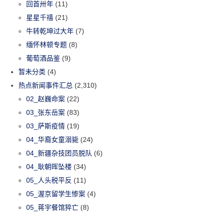
回首卅年
(11)
星星千禧
(21)
牛转乾坤过大年
(7)
缅怀林顿专题
(8)
葡萄酒品鉴
(9)
暂未分类
(4)
热点新闻事件汇总
(2,310)
02_赵巍命案
(22)
03_张东岳案
(83)
03_萨斯疫情
(19)
04_华裔女童溺毙
(24)
04_新疆杂技团员脱队
(6)
04_耿朝晖坠楼
(34)
05_人头税平反
(11)
05_渥京留学生惨案
(4)
05_蒋宇餐馆猝亡
(8)