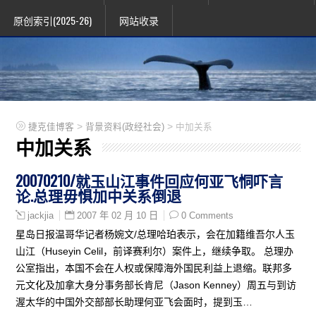
原创索引(2025-26)
网站收录
>
>
捷克佳博客
背景资料(政经社会)
中加关系
中加关系
20070210/就玉山江事件回应何亚飞恫吓言
论.总理毋惧加中关系倒退
2007 年 02 月 10 日
0 Comments
jackjia
星岛日报温哥华记者杨婉文/总理哈珀表示，会在加籍维吾尔人玉
山江（Huseyin Celil，前译赛利尔）案件上，继续争取。 总理办
公室指出，本国不会在人权或保障海外国民利益上退缩。联邦多
元文化及加拿大身分事务部长肯尼（Jason Kenney）周五与到访
渥太华的中国外交部部长助理何亚飞会面时，提到玉…