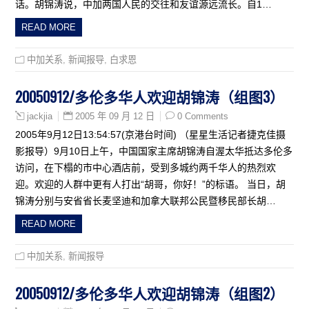
话。胡锦涛说，中加两国人民的交往和友谊源远流长。自1…
READ MORE
中加关系
,
新闻报导
,
白求恩
20050912/多伦多华人欢迎胡锦涛（组图3）
2005 年 09 月 12 日
0 Comments
jackjia
2005年9月12日13:54:57(京港台时间) （星星生活记者捷克佳摄
影报导）9月10日上午，中国国家主席胡锦涛自渥太华抵达多伦多
访问，在下榻的市中心酒店前，受到多城约两千华人的热烈欢
迎。欢迎的人群中更有人打出“胡哥，你好！”的标语。 当日，胡
锦涛分别与安省省长麦坚迪和加拿大联邦公民暨移民部长胡…
READ MORE
中加关系
,
新闻报导
20050912/多伦多华人欢迎胡锦涛（组图2）