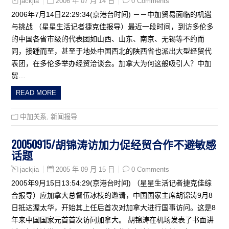
2006 年 07 月 14 日
0 Comments
jackjia
2006年7月14日22:29:34(京港台时间) －－中加贸易面临的机遇
与挑战 （星星生活记者捷克佳报导）最近一段时间，到访多伦多
的中国各省市级的代表团如山西、山东、南京、无锡等不约而
同，接踵而至，甚至于地处中国西北的陕西省也派出大型经贸代
表团，在多伦多举办经贸洽谈会。加拿大为何这般吸引人？中加
贸…
READ MORE
中加关系
,
新闻报导
20050915/胡锦涛访加力促经贸合作不避敏感
话题
2005 年 09 月 15 日
0 Comments
jackjia
2005年9月15日13:54:29(京港台时间) （星星生活记者捷克佳综
合报导）应加拿大总督伍冰枝的邀请，中国国家主席胡锦涛9月8
日抵达渥太华，开始其上任后首次对加拿大进行国事访问。这是8
年来中国国家元首首次访问加拿大。 胡锦涛在机场发表了书面讲