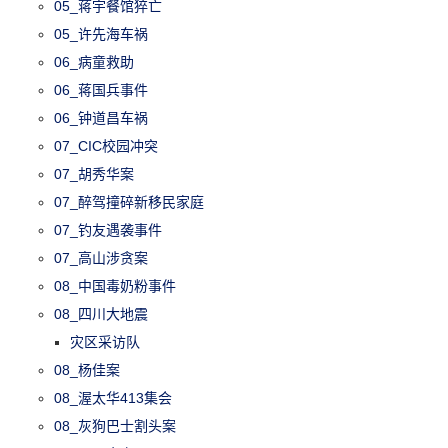
05_蒋宇餐馆猝亡
05_许先海车祸
06_病童救助
06_蒋国兵事件
06_钟道昌车祸
07_CIC校园冲突
07_胡秀华案
07_醉驾撞碎新移民家庭
07_钓友遇袭事件
07_高山涉贪案
08_中国毒奶粉事件
08_四川大地震
灾区采访队
08_杨佳案
08_渥太华413集会
08_灰狗巴士割头案