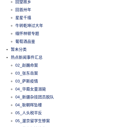
回望故乡
回首卅年
星星千禧
牛转乾坤过大年
缅怀林顿专题
葡萄酒品鉴
暂未分类
热点新闻事件汇总
02_赵巍命案
03_张东岳案
03_萨斯疫情
04_华裔女童溺毙
04_新疆杂技团员脱队
04_耿朝晖坠楼
05_人头税平反
05_渥京留学生惨案