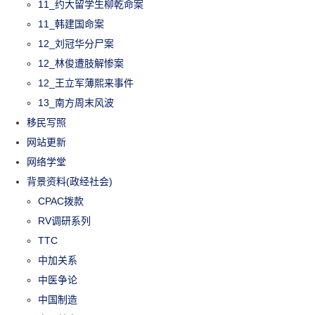
11_约大留学生柳乾命案
11_韩建国命案
12_刘冠华分尸案
12_林俊遭肢解惨案
12_王立军薄熙来事件
13_南方周末风波
移民写照
网站更新
网络学堂
背景资料(政经社会)
CPAC拨款
RV调研系列
TTC
中加关系
中医争论
中国制造