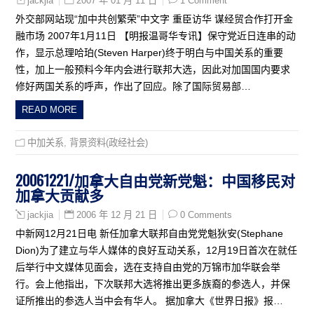
2007 年 01 月 11 日
1 Comment
jackjia
外交部网站现“加中共创繁荣”中文字 重臣访华 谋经贸合作打开金
融市场 2007年1月11日 【明报温哥华专讯】保守党近日连串的动
作，显示总理哈珀(Steven Harper)终于明白与中国关系的重要
性，加上一般预料今年内会进行联邦大选，因此对加国国内要求
修好两国关系的呼声，作出了回应。除了国际贸易部…
READ MORE
中加关系
,
背景资料(政经社会)
20061221/加拿大自由党新党魁：中国移民对
加拿大贡献多
2006 年 12 月 21 日
0 Comments
jackjia
中新网12月21日电 新任加拿大联邦自由党党魁狄安(Stephane
Dion)为了建立与华人媒体的良好互动关系，12月19日首次在就任
后举行中文媒体见面会，选在支持自由党的万锦市加华联会举
行。会上他指出，下次联邦大选将推出更多族裔的参选人，并保
证所推出的参选人当中会有华人。 据加拿大《世界日报》报…