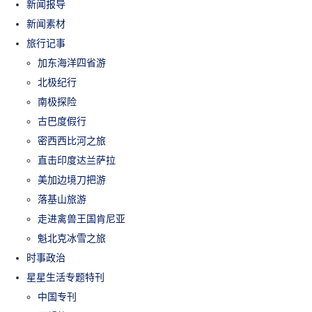
新闻报导
新闻素材
旅行记事
加东海洋四省游
北极纪行
南极探险
古巴度假行
密西西比河之旅
直击印度达兰萨拉
美加边境刀把游
落基山旅游
走进禽兽王国肯尼亚
魁北克冰雪之旅
时事政治
星星生活专题特刊
中国专刊