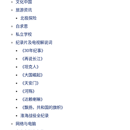
文化中国
旅游资讯
北极探险
白求恩
私立学校
纪录片及电视解说词
《30年纪事》
《再说长江》
《坦克人》
《大国崛起》
《天安门》
《河殇》
《达赖喇嘛》
《飘扬，共和国的旗帜》
淮海战役全纪录
网络与电脑