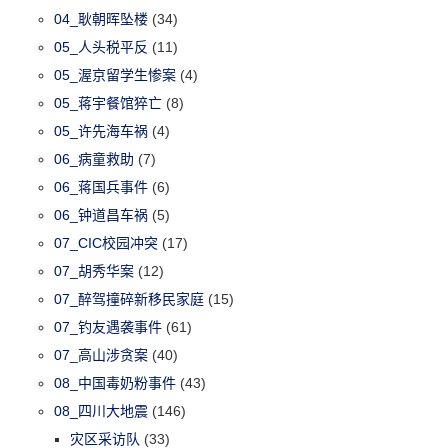
04_耿朝晖坠楼
(34)
05_人头税平反
(11)
05_渥京留学生惨案
(4)
05_蒋宇餐馆猝亡
(8)
05_许先海车祸
(4)
06_病童救助
(7)
06_蒋国兵事件
(6)
06_钟道昌车祸
(5)
07_CIC校园冲突
(17)
07_胡秀华案
(12)
07_醉驾撞碎新移民家庭
(15)
07_钓友遇袭事件
(61)
07_高山涉贪案
(40)
08_中国毒奶粉事件
(43)
08_四川大地震
(146)
灾区采访队
(33)