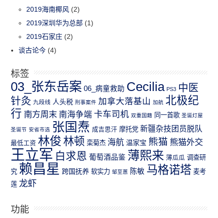
2019海南椰风
(2)
2019深圳华为总部
(1)
2019石家庄
(2)
谈古论今
(4)
标签
03_张东岳案
Cecilia
中医
06_病童救助
PS3
北极纪
针灸
加拿大落基山
人头税
九段线
刑事案件
加航
行
南方周末
卡车司机
南海争端
同一首歌
双重国籍
圣诞灯屋
张国焘
新疆杂技团员脱队
成吉思汗
摩托党
圣诞节
安省市选
林俊
林顿
熊猫
熊猫外交
海航
温家宝
最低工资
栾菊杰
王立军
薄熙来
白求恩
葡萄酒品鉴
薄瓜瓜
调查研
赖昌星
马格诺塔
跨国抚养
陈敏
究
软实力
麦考
邹至蕙
龙虾
莲
功能