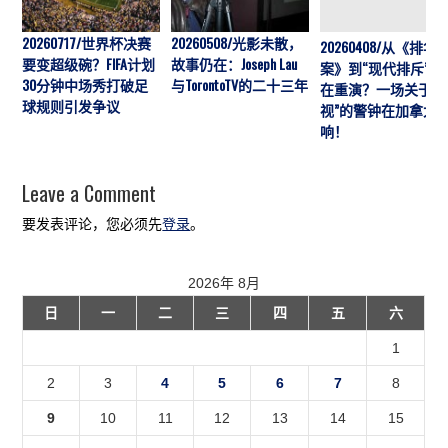
20260717/世界杯决赛
20260508/光影未散，
20260408/从《排华
要变超级碗？FIFA计划
故事仍在：Joseph Lau
案》到“现代排斥”历
30分钟中场秀打破足
与TorontoTV的二十三年
在重演？一场关于“
球规则引发争议
视”的警钟在加拿大
响！
Leave a Comment
要发表评论，您必须先
登录
。
2026年 8月
日
一
二
三
四
五
六
1
2
3
4
5
6
7
8
9
10
11
12
13
14
15