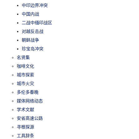
中印边界冲突
中国内战
二战中缅印战区
对越反击战
朝鲜战争
珍宝岛冲突
名贤集
咖啡文化
城市探索
城市火灾
多伦多春晚
媒体网络动态
学术文献
安省高速公路
寻根探源
工具辞条