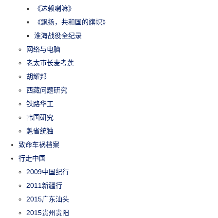
《达赖喇嘛》
《飘扬，共和国的旗帜》
淮海战役全纪录
网络与电脑
老太市长麦考莲
胡耀邦
西藏问题研究
铁路华工
韩国研究
魁省统独
致命车祸档案
行走中国
2009中国纪行
2011新疆行
2015广东汕头
2015贵州贵阳