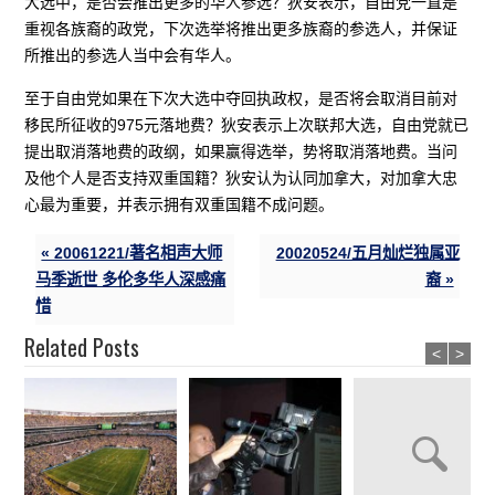
大选中，是否会推出更多的华人参选？狄安表示，自由党一直是
重视各族裔的政党，下次选举将推出更多族裔的参选人，并保证
所推出的参选人当中会有华人。
至于自由党如果在下次大选中夺回执政权，是否将会取消目前对
移民所征收的975元落地费？狄安表示上次联邦大选，自由党就已
提出取消落地费的政纲，如果赢得选举，势将取消落地费。当问
及他个人是否支持双重国籍？狄安认为认同加拿大，对加拿大忠
心最为重要，并表示拥有双重国籍不成问题。
« 20061221/著名相声大师
20020524/五月灿烂独属亚
马季逝世 多伦多华人深感痛
裔 »
惜
Related Posts
<
>