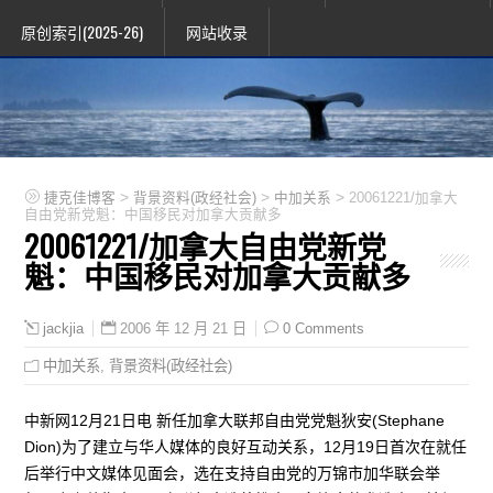
原创索引(2025-26)
网站收录
>
>
>
捷克佳博客
背景资料(政经社会)
中加关系
20061221/加拿大
自由党新党魁：中国移民对加拿大贡献多
20061221/加拿大自由党新党
魁：中国移民对加拿大贡献多
2006 年 12 月 21 日
0 Comments
jackjia
中加关系
,
背景资料(政经社会)
中新网12月21日电 新任加拿大联邦自由党党魁狄安(Stephane
Dion)为了建立与华人媒体的良好互动关系，12月19日首次在就任
后举行中文媒体见面会，选在支持自由党的万锦市加华联会举