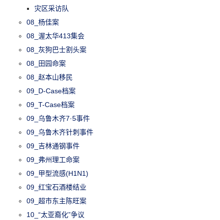
灾区采访队
08_杨佳案
08_渥太华413集会
08_灰狗巴士割头案
08_田园命案
08_赵本山移民
09_D-Case档案
09_T-Case档案
09_乌鲁木齐7·5事件
09_乌鲁木齐针刺事件
09_吉林通钢事件
09_弗州理工命案
09_甲型流感(H1N1)
09_红宝石酒楼结业
09_超市东主陈旺案
10_“太亚裔化”争议