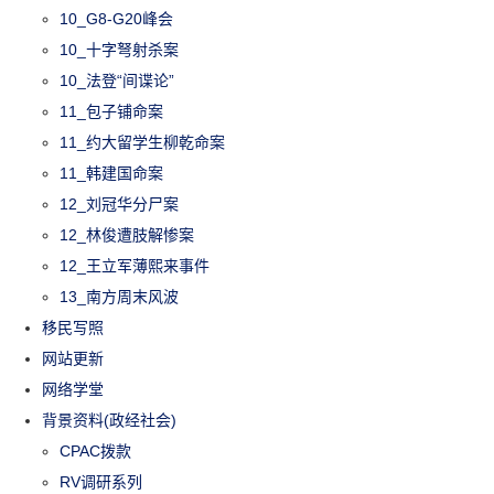
10_G8-G20峰会
10_十字弩射杀案
10_法登“间谍论”
11_包子铺命案
11_约大留学生柳乾命案
11_韩建国命案
12_刘冠华分尸案
12_林俊遭肢解惨案
12_王立军薄熙来事件
13_南方周末风波
移民写照
网站更新
网络学堂
背景资料(政经社会)
CPAC拨款
RV调研系列