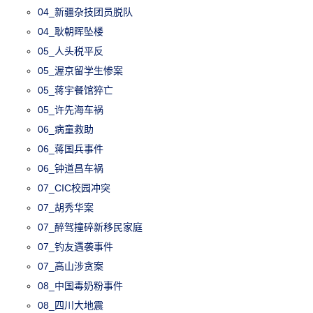
04_新疆杂技团员脱队
04_耿朝晖坠楼
05_人头税平反
05_渥京留学生惨案
05_蒋宇餐馆猝亡
05_许先海车祸
06_病童救助
06_蒋国兵事件
06_钟道昌车祸
07_CIC校园冲突
07_胡秀华案
07_醉驾撞碎新移民家庭
07_钓友遇袭事件
07_高山涉贪案
08_中国毒奶粉事件
08_四川大地震