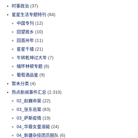
时事政治
(37)
星星生活专题特刊
(84)
中国专刊
(12)
回望故乡
(10)
回首卅年
(11)
星星千禧
(21)
牛转乾坤过大年
(7)
缅怀林顿专题
(8)
葡萄酒品鉴
(9)
暂未分类
(4)
热点新闻事件汇总
(2,310)
02_赵巍命案
(22)
03_张东岳案
(83)
03_萨斯疫情
(19)
04_华裔女童溺毙
(24)
04_新疆杂技团员脱队
(6)