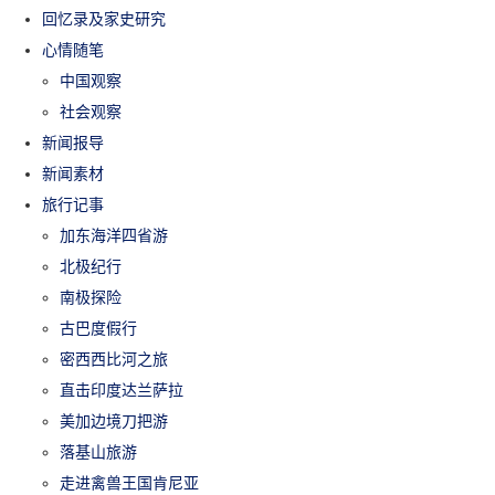
回忆录及家史研究
心情随笔
中国观察
社会观察
新闻报导
新闻素材
旅行记事
加东海洋四省游
北极纪行
南极探险
古巴度假行
密西西比河之旅
直击印度达兰萨拉
美加边境刀把游
落基山旅游
走进禽兽王国肯尼亚