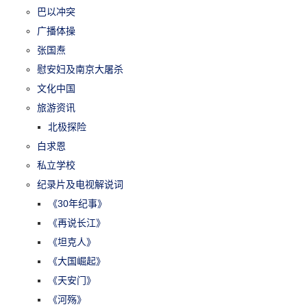
巴以冲突
广播体操
张国焘
慰安妇及南京大屠杀
文化中国
旅游资讯
北极探险
白求恩
私立学校
纪录片及电视解说词
《30年纪事》
《再说长江》
《坦克人》
《大国崛起》
《天安门》
《河殇》