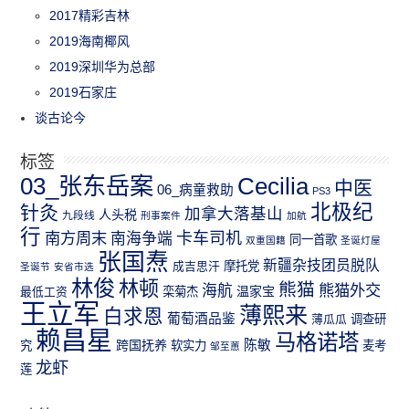
2017精彩吉林
2019海南椰风
2019深圳华为总部
2019石家庄
谈古论今
标签
03_张东岳案
Cecilia
中医
06_病童救助
PS3
北极纪
针灸
加拿大落基山
人头税
九段线
刑事案件
加航
行
南方周末
卡车司机
南海争端
同一首歌
双重国籍
圣诞灯屋
张国焘
新疆杂技团员脱队
成吉思汗
摩托党
圣诞节
安省市选
林俊
林顿
熊猫
熊猫外交
海航
温家宝
最低工资
栾菊杰
王立军
薄熙来
白求恩
葡萄酒品鉴
薄瓜瓜
调查研
赖昌星
马格诺塔
跨国抚养
陈敏
究
软实力
麦考
邹至蕙
龙虾
莲