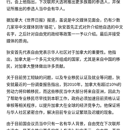
行。会上他指出，下次联邦大选将推出更多族裔的参选人，并保
证所推出的参选人当中会有华人。
据加拿大《世界日报》报道，虽说是中文媒体见面会，仍有少数
几家非中文媒体到场“插花”。狄安首先正式对外介绍他自选的中文
名字，之后针对自由党的政经等政策一一予以介绍。最后并接受
媒体的质询。
狄安首先代表自由党表示华人社区对于加拿大的重要性。他指
出，加拿大是一个多元文化所组成的国家，尤其是来自中国的移
民，对加拿大整体做出许多贡献。
关于目前劳工短缺的问题，以及专业移民认证及就业等问题，狄
安就最近的一份调查报告指出，到2010年，加拿大有超过10%的
劳动力将仰赖移民，而这些移民当中大部分将来自亚洲，因此为
了帮助专业移民尽早找到本职工作，政府必须加速目前资格认证
审核等相关程序，以提升加拿大在全球的经济竞争力。他保证将
与华人社区紧密合作，解决目前专业认证繁琐及迟缓的现象。
由于目前国会议员当中只有一名有华人背景，自由党在下次联邦