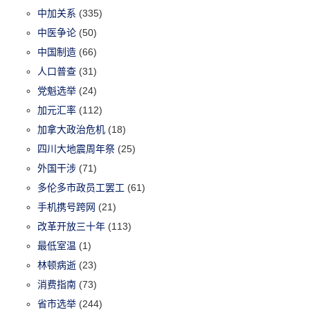
中加关系
(335)
中医争论
(50)
中国制造
(66)
人口普查
(31)
党魁选举
(24)
加元汇率
(112)
加拿大政治危机
(18)
四川大地震周年祭
(25)
外国干涉
(71)
多伦多市政员工罢工
(61)
手机携号跨网
(21)
改革开放三十年
(113)
最低室温
(1)
林顿病逝
(23)
消费指南
(73)
省市选举
(244)