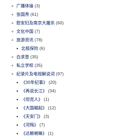
广播体操
(3)
张国焘
(61)
慰安妇及南京大屠杀
(60)
文化中国
(7)
旅游资讯
(78)
北极探险
(6)
白求恩
(35)
私立学校
(35)
纪录片及电视解说词
(97)
《30年纪事》
(20)
《再说长江》
(34)
《坦克人》
(1)
《大国崛起》
(12)
《天安门》
(3)
《河殇》
(7)
《达赖喇嘛》
(1)