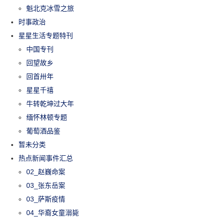
魁北克冰雪之旅
时事政治
星星生活专题特刊
中国专刊
回望故乡
回首卅年
星星千禧
牛转乾坤过大年
缅怀林顿专题
葡萄酒品鉴
暂未分类
热点新闻事件汇总
02_赵巍命案
03_张东岳案
03_萨斯疫情
04_华裔女童溺毙