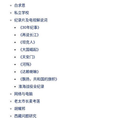
白求恩
私立学校
纪录片及电视解说词
《30年纪事》
《再说长江》
《坦克人》
《大国崛起》
《天安门》
《河殇》
《达赖喇嘛》
《飘扬，共和国的旗帜》
淮海战役全纪录
网络与电脑
老太市长麦考莲
胡耀邦
西藏问题研究