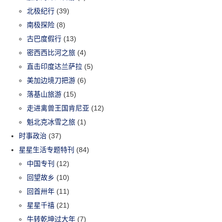
北极纪行
(39)
南极探险
(8)
古巴度假行
(13)
密西西比河之旅
(4)
直击印度达兰萨拉
(5)
美加边境刀把游
(6)
落基山旅游
(15)
走进禽兽王国肯尼亚
(12)
魁北克冰雪之旅
(1)
时事政治
(37)
星星生活专题特刊
(84)
中国专刊
(12)
回望故乡
(10)
回首卅年
(11)
星星千禧
(21)
牛转乾坤过大年
(7)