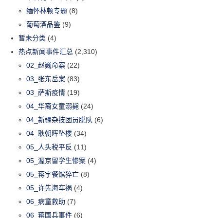
缅怀林顿专题
(8)
葡萄酒品鉴
(9)
暂未分类
(4)
热点新闻事件汇总
(2,310)
02_赵巍命案
(22)
03_张东岳案
(83)
03_萨斯疫情
(19)
04_华裔女童溺毙
(24)
04_新疆杂技团员脱队
(6)
04_耿朝晖坠楼
(34)
05_人头税平反
(11)
05_渥京留学生惨案
(4)
05_蒋宇餐馆猝亡
(8)
05_许先海车祸
(4)
06_病童救助
(7)
06_蒋国兵事件
(6)