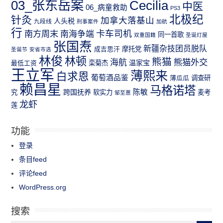
03_张东岳案
Cecilia
中医
06_病童救助
PS3
北极纪
针灸
加拿大落基山
人头税
九段线
刑事案件
加航
行
南方周末
卡车司机
南海争端
同一首歌
双重国籍
圣诞灯屋
张国焘
新疆杂技团员脱队
成吉思汗
摩托党
圣诞节
安省市选
林俊
林顿
熊猫
熊猫外交
海航
温家宝
最低工资
栾菊杰
王立军
薄熙来
白求恩
葡萄酒品鉴
薄瓜瓜
调查研
赖昌星
马格诺塔
跨国抚养
陈敏
究
软实力
麦考
邹至蕙
龙虾
莲
功能
登录
条目feed
评论feed
WordPress.org
搜索