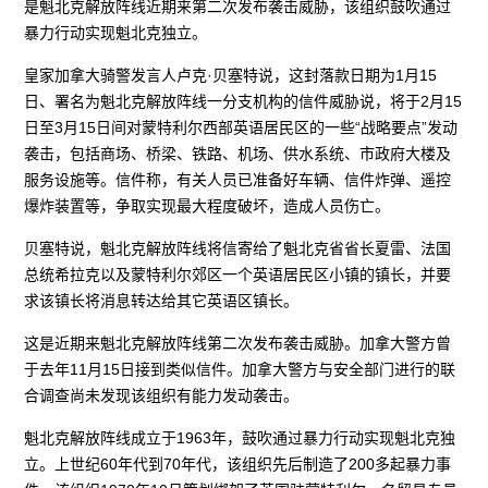
是魁北克解放阵线近期来第二次发布袭击威胁，该组织鼓吹通过
暴力行动实现魁北克独立。
皇家加拿大骑警发言人卢克·贝塞特说，这封落款日期为1月15
日、署名为魁北克解放阵线一分支机构的信件威胁说，将于2月15
日至3月15日间对蒙特利尔西部英语居民区的一些“战略要点”发动
袭击，包括商场、桥梁、铁路、机场、供水系统、市政府大楼及
服务设施等。信件称，有关人员已准备好车辆、信件炸弹、遥控
爆炸装置等，争取实现最大程度破坏，造成人员伤亡。
贝塞特说，魁北克解放阵线将信寄给了魁北克省省长夏雷、法国
总统希拉克以及蒙特利尔郊区一个英语居民区小镇的镇长，并要
求该镇长将消息转达给其它英语区镇长。
这是近期来魁北克解放阵线第二次发布袭击威胁。加拿大警方曾
于去年11月15日接到类似信件。加拿大警方与安全部门进行的联
合调查尚未发现该组织有能力发动袭击。
魁北克解放阵线成立于1963年，鼓吹通过暴力行动实现魁北克独
立。上世纪60年代到70年代，该组织先后制造了200多起暴力事