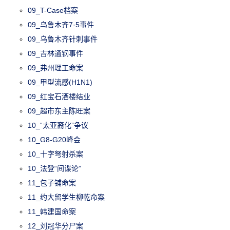
09_T-Case档案
09_乌鲁木齐7·5事件
09_乌鲁木齐针刺事件
09_吉林通钢事件
09_弗州理工命案
09_甲型流感(H1N1)
09_红宝石酒楼结业
09_超市东主陈旺案
10_“太亚裔化”争议
10_G8-G20峰会
10_十字弩射杀案
10_法登“间谍论”
11_包子铺命案
11_约大留学生柳乾命案
11_韩建国命案
12_刘冠华分尸案