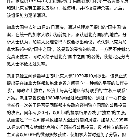
件。该组织1970年10月策划绑架了英国驻蒙特利尔一名贸易专员
和魁北克省劳工部长皮埃尔．拉波特，并将拉波特杀害。之后，
该组织势力逐渐消退。
加拿大国会去年11月27日表决，通过总理夏巴提出的“国中国”议
案，在统一的加拿大联邦为前提下，承认魁北克国家的地位。分
析人士认为，加拿大总理夏巴向议会提出动议，承认魁北克为加
拿大联邦中的“国中之国”，这是政治妥协的结果，一方面不使魁北
克真正独立，同时又给予魁北克“国中之国”的名份，使魁北克分离
派人士不致太过失望。
魁北克独立问题最早由“魁北克人党”1979年10月提出，该党正式
提出要在加拿大联邦和魁北克省之间建立“一种新的平等的伙伴关
系”，即政治上独立，经济上与其他地区保持联系的“主权－联系”
方案。魁北克省议会1980年3月经过激烈辩论，通过了一项在全
省举行一次关于是否要同联邦中央政府谈判独立问题的公民投票
的决议，同年5月20日，以6比4的投票结果否决了“独立”的主张，
从而渡过了一次可能导致加拿大全国分裂的风波。加拿大1995年
10月30日再次就魁北克独立问题举行公民投票，反对独立的联邦
主义者以50.6%的微弱多数获胜，使加拿大暂时避免了分裂，但