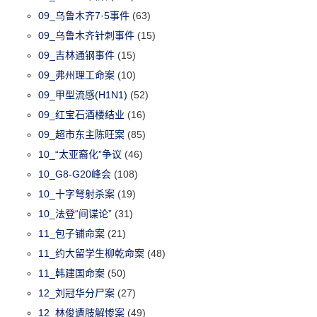
09_乌鲁木齐7·5事件
(63)
09_乌鲁木齐针刺事件
(15)
09_吉林通钢事件
(15)
09_弗州理工命案
(10)
09_甲型流感(H1N1)
(52)
09_红宝石酒楼结业
(16)
09_超市东主陈旺案
(85)
10_“太亚裔化”争议
(46)
10_G8-G20峰会
(108)
10_十字弩射杀案
(19)
10_法登“间谍论”
(31)
11_包子铺命案
(21)
11_约大留学生柳乾命案
(48)
11_韩建国命案
(50)
12_刘冠华分尸案
(27)
12_林俊遭肢解惨案
(49)