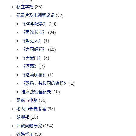
私立学校
(35)
纪录片及电视解说词
(97)
《30年纪事》
(20)
《再说长江》
(34)
《坦克人》
(1)
《大国崛起》
(12)
《天安门》
(3)
《河殇》
(7)
《达赖喇嘛》
(1)
《飘扬，共和国的旗帜》
(1)
淮海战役全纪录
(10)
网络与电脑
(36)
老太市长麦考莲
(93)
胡耀邦
(18)
西藏问题研究
(194)
铁路华工
(30)