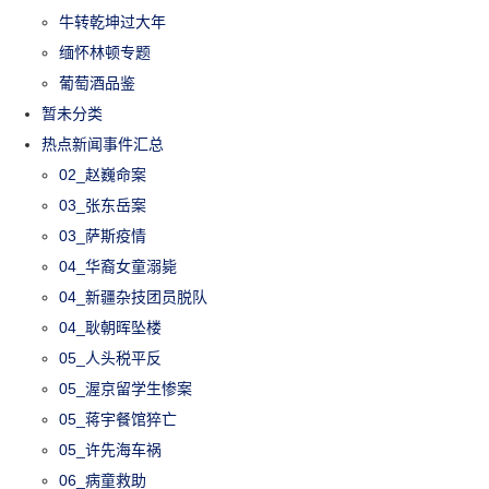
牛转乾坤过大年
缅怀林顿专题
葡萄酒品鉴
暂未分类
热点新闻事件汇总
02_赵巍命案
03_张东岳案
03_萨斯疫情
04_华裔女童溺毙
04_新疆杂技团员脱队
04_耿朝晖坠楼
05_人头税平反
05_渥京留学生惨案
05_蒋宇餐馆猝亡
05_许先海车祸
06_病童救助