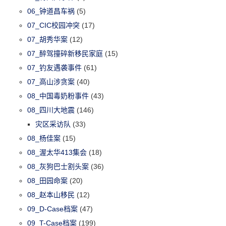
06_钟道昌车祸
(5)
07_CIC校园冲突
(17)
07_胡秀华案
(12)
07_醉驾撞碎新移民家庭
(15)
07_钓友遇袭事件
(61)
07_高山涉贪案
(40)
08_中国毒奶粉事件
(43)
08_四川大地震
(146)
灾区采访队
(33)
08_杨佳案
(15)
08_渥太华413集会
(18)
08_灰狗巴士割头案
(36)
08_田园命案
(20)
08_赵本山移民
(12)
09_D-Case档案
(47)
09_T-Case档案
(199)