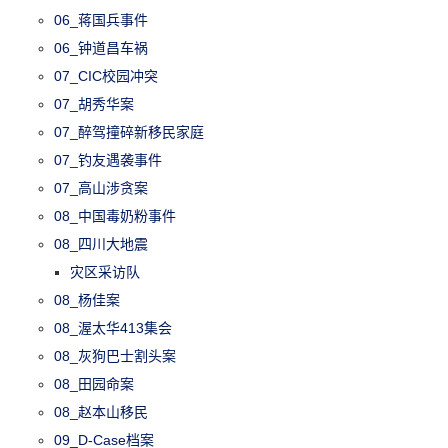
06_蒋国兵事件
06_钟道昌车祸
07_CIC校园冲突
07_胡秀华案
07_醉驾撞碎新移民家庭
07_钓友遇袭事件
07_高山涉贪案
08_中国毒奶粉事件
08_四川大地震
灾区采访队
08_杨佳案
08_渥太华413集会
08_灰狗巴士割头案
08_田园命案
08_赵本山移民
09_D-Case档案