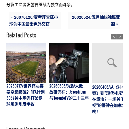
分裂主义者发誓要继续为独立而斗争。
« 20070120/麦考莲誉陈小
20020524/五月灿烂独属亚
玲为中国最出色外交官
裔 »
Related Posts
<
>
20260717/世界杯决赛
20260508/光影未散，
20260408/从《排华
要变超级碗？FIFA计划
故事仍在：Joseph Lau
案》到“现代排斥”历
30分钟中场秀打破足
与TorontoTV的二十三年
在重演？一场关于“
球规则引发争议
视”的警钟在加拿大
响！
Leave a Comment