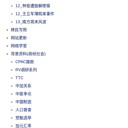
12_林俊遭肢解惨案
12_王立军薄熙来事件
13_南方周末风波
移民写照
网站更新
网络学堂
背景资料(政经社会)
CPAC拨款
RV调研系列
TTC
中加关系
中医争论
中国制造
人口普查
党魁选举
加元汇率