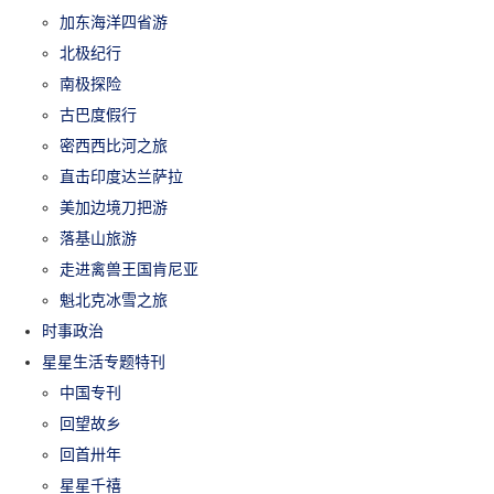
加东海洋四省游
北极纪行
南极探险
古巴度假行
密西西比河之旅
直击印度达兰萨拉
美加边境刀把游
落基山旅游
走进禽兽王国肯尼亚
魁北克冰雪之旅
时事政治
星星生活专题特刊
中国专刊
回望故乡
回首卅年
星星千禧