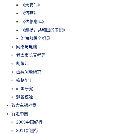
《天安门》
《河殇》
《达赖喇嘛》
《飘扬，共和国的旗帜》
淮海战役全纪录
网络与电脑
老太市长麦考莲
胡耀邦
西藏问题研究
铁路华工
韩国研究
魁省统独
致命车祸档案
行走中国
2009中国纪行
2011新疆行