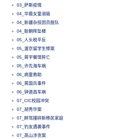
03_萨斯疫情
04_华裔女童溺毙
04_新疆杂技团员脱队
04_耿朝晖坠楼
05_人头税平反
05_渥京留学生惨案
05_蒋宇餐馆猝亡
05_许先海车祸
06_病童救助
06_蒋国兵事件
06_钟道昌车祸
07_CIC校园冲突
07_胡秀华案
07_醉驾撞碎新移民家庭
07_钓友遇袭事件
07_高山涉贪案