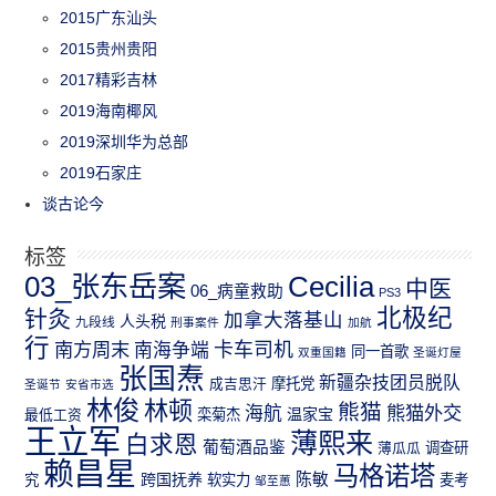
2015广东汕头
2015贵州贵阳
2017精彩吉林
2019海南椰风
2019深圳华为总部
2019石家庄
谈古论今
标签
03_张东岳案
Cecilia
中医
06_病童救助
PS3
北极纪
针灸
加拿大落基山
人头税
九段线
刑事案件
加航
行
南方周末
卡车司机
南海争端
同一首歌
双重国籍
圣诞灯屋
张国焘
新疆杂技团员脱队
成吉思汗
摩托党
圣诞节
安省市选
林俊
林顿
熊猫
熊猫外交
海航
温家宝
最低工资
栾菊杰
王立军
薄熙来
白求恩
葡萄酒品鉴
薄瓜瓜
调查研
赖昌星
马格诺塔
跨国抚养
陈敏
究
软实力
麦考
邹至蕙