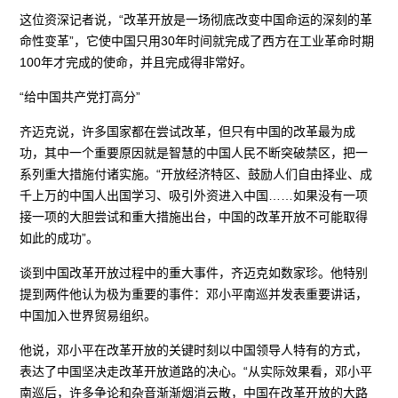
这位资深记者说，“改革开放是一场彻底改变中国命运的深刻的革
命性变革”，它使中国只用30年时间就完成了西方在工业革命时期
100年才完成的使命，并且完成得非常好。
“给中国共产党打高分”
齐迈克说，许多国家都在尝试改革，但只有中国的改革最为成
功，其中一个重要原因就是智慧的中国人民不断突破禁区，把一
系列重大措施付诸实施。“开放经济特区、鼓励人们自由择业、成
千上万的中国人出国学习、吸引外资进入中国……如果没有一项
接一项的大胆尝试和重大措施出台，中国的改革开放不可能取得
如此的成功”。
谈到中国改革开放过程中的重大事件，齐迈克如数家珍。他特别
提到两件他认为极为重要的事件：邓小平南巡并发表重要讲话，
中国加入世界贸易组织。
他说，邓小平在改革开放的关键时刻以中国领导人特有的方式，
表达了中国坚决走改革开放道路的决心。“从实际效果看，邓小平
南巡后，许多争论和杂音渐渐烟消云散，中国在改革开放的大路