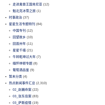
走进禽兽王国肯尼亚
(12)
魁北克冰雪之旅
(1)
时事政治
(37)
星星生活专题特刊
(84)
中国专刊
(12)
回望故乡
(10)
回首卅年
(11)
星星千禧
(21)
牛转乾坤过大年
(7)
缅怀林顿专题
(8)
葡萄酒品鉴
(9)
暂未分类
(4)
热点新闻事件汇总
(2,310)
02_赵巍命案
(22)
03_张东岳案
(83)
03_萨斯疫情
(19)