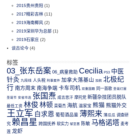
2015贵州贵阳
(1)
2017精彩吉林
(11)
2019海南椰风
(2)
2019深圳华为总部
(1)
2019石家庄
(2)
谈古论今
(4)
标签
03_张东岳案
Cecilia
中医
06_病童救助
PS3
北极纪
针灸
加拿大落基山
人头税
九段线
刑事案件
加航
行
南方周末
卡车司机
南海争端
同一首歌
双重国籍
圣诞灯屋
张国焘
新疆杂技团员脱队
成吉思汗
摩托党
圣诞节
安省市选
林俊
林顿
熊猫
熊猫外交
海航
温家宝
最低工资
栾菊杰
王立军
薄熙来
白求恩
葡萄酒品鉴
薄瓜瓜
调查研
赖昌星
马格诺塔
跨国抚养
陈敏
究
软实力
麦考
邹至蕙
龙虾
莲