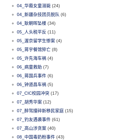
04_华裔女童溺毙
(24)
04_新疆杂技团员脱队
(6)
04_耿朝晖坠楼
(34)
05_人头税平反
(11)
05_渥京留学生惨案
(4)
05_蒋宇餐馆猝亡
(8)
05_许先海车祸
(4)
06_病童救助
(7)
06_蒋国兵事件
(6)
06_钟道昌车祸
(5)
07_CIC校园冲突
(17)
07_胡秀华案
(12)
07_醉驾撞碎新移民家庭
(15)
07_钓友遇袭事件
(61)
07_高山涉贪案
(40)
08_中国毒奶粉事件
(43)