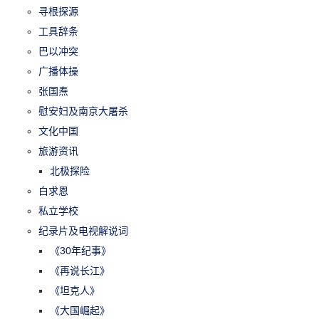
寻根探源
工具辞条
巴以冲突
广播体操
张国焘
慰安妇及南京大屠杀
文化中国
旅游资讯
北极探险
白求恩
私立学校
纪录片及电视解说词
《30年纪事》
《再说长江》
《坦克人》
《大国崛起》