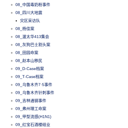
08_中国毒奶粉事件
08_四川大地震
灾区采访队
08_杨佳案
08_渥太华413集会
08_灰狗巴士割头案
08_田园命案
08_赵本山移民
09_D-Case档案
09_T-Case档案
09_乌鲁木齐7·5事件
09_乌鲁木齐针刺事件
09_吉林通钢事件
09_弗州理工命案
09_甲型流感(H1N1)
09_红宝石酒楼结业