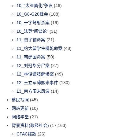
10_“太亚裔化”争议
(46)
10_G8-G20峰会
(108)
10_十字弩射杀案
(19)
10_法登“间谍论”
(31)
11_包子铺命案
(21)
11_约大留学生柳乾命案
(48)
11_韩建国命案
(50)
12_刘冠华分尸案
(27)
12_林俊遭肢解惨案
(49)
12_王立军薄熙来事件
(130)
13_南方周末风波
(14)
移民写照
(45)
网站更新
(10)
网络学堂
(21)
背景资料(政经社会)
(17,163)
CPAC拨款
(26)