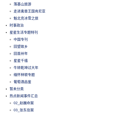
落基山旅游
走进禽兽王国肯尼亚
魁北克冰雪之旅
时事政治
星星生活专题特刊
中国专刊
回望故乡
回首卅年
星星千禧
牛转乾坤过大年
缅怀林顿专题
葡萄酒品鉴
暂未分类
热点新闻事件汇总
02_赵巍命案
03_张东岳案