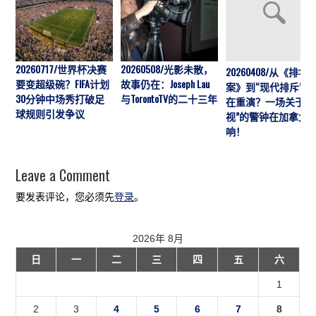
20260717/世界杯决赛
20260508/光影未散，
20260408/从《排华
要变超级碗？FIFA计划
故事仍在：Joseph Lau
案》到“现代排斥”历
30分钟中场秀打破足
与TorontoTV的二十三年
在重演？一场关于“
球规则引发争议
视”的警钟在加拿大
响！
Leave a Comment
要发表评论，您必须先
登录
。
2026年 8月
日
一
二
三
四
五
六
1
2
3
4
5
6
7
8