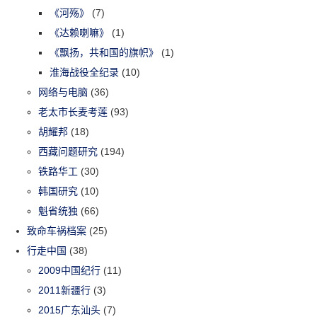
《河殇》
(7)
《达赖喇嘛》
(1)
《飘扬，共和国的旗帜》
(1)
淮海战役全纪录
(10)
网络与电脑
(36)
老太市长麦考莲
(93)
胡耀邦
(18)
西藏问题研究
(194)
铁路华工
(30)
韩国研究
(10)
魁省统独
(66)
致命车祸档案
(25)
行走中国
(38)
2009中国纪行
(11)
2011新疆行
(3)
2015广东汕头
(7)