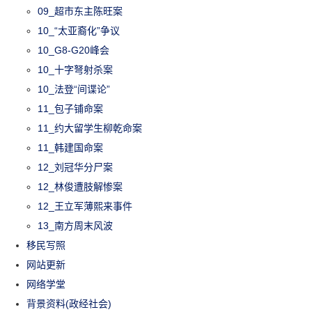
09_超市东主陈旺案
10_“太亚裔化”争议
10_G8-G20峰会
10_十字弩射杀案
10_法登“间谍论”
11_包子铺命案
11_约大留学生柳乾命案
11_韩建国命案
12_刘冠华分尸案
12_林俊遭肢解惨案
12_王立军薄熙来事件
13_南方周末风波
移民写照
网站更新
网络学堂
背景资料(政经社会)