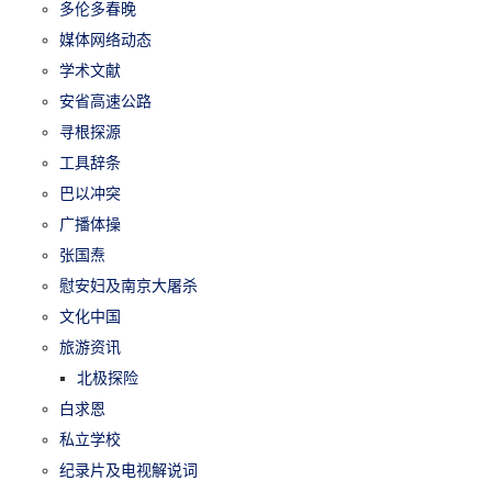
多伦多春晚
媒体网络动态
学术文献
安省高速公路
寻根探源
工具辞条
巴以冲突
广播体操
张国焘
慰安妇及南京大屠杀
文化中国
旅游资讯
北极探险
白求恩
私立学校
纪录片及电视解说词