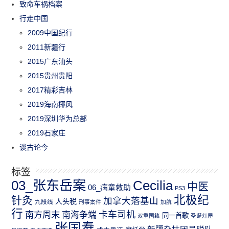
致命车祸档案
行走中国
2009中国纪行
2011新疆行
2015广东汕头
2015贵州贵阳
2017精彩吉林
2019海南椰风
2019深圳华为总部
2019石家庄
谈古论今
标签
03_张东岳案
Cecilia
中医
06_病童救助
PS3
北极纪
针灸
加拿大落基山
人头税
九段线
刑事案件
加航
行
南方周末
卡车司机
南海争端
同一首歌
双重国籍
圣诞灯屋
张国焘