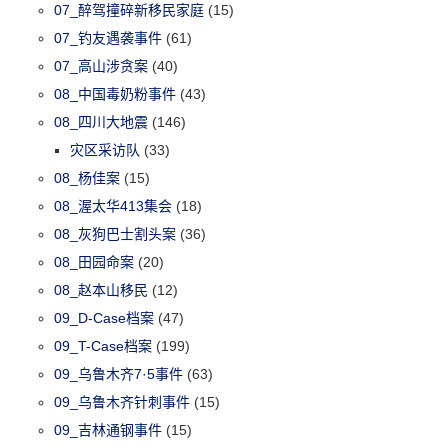
07_醉驾撞碎新移民家庭
(15)
07_钓友遇袭事件
(61)
07_高山涉贪案
(40)
08_中国毒奶粉事件
(43)
08_四川大地震
(146)
灾区采访队
(33)
08_杨佳案
(15)
08_渥太华413集会
(18)
08_灰狗巴士割头案
(36)
08_田园命案
(20)
08_赵本山移民
(12)
09_D-Case档案
(47)
09_T-Case档案
(199)
09_乌鲁木齐7·5事件
(63)
09_乌鲁木齐针刺事件
(15)
09_吉林通钢事件
(15)