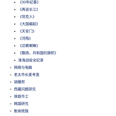
《30年纪事》
《再说长江》
《坦克人》
《大国崛起》
《天安门》
《河殇》
《达赖喇嘛》
《飘扬，共和国的旗帜》
淮海战役全纪录
网络与电脑
老太市长麦考莲
胡耀邦
西藏问题研究
铁路华工
韩国研究
魁省统独