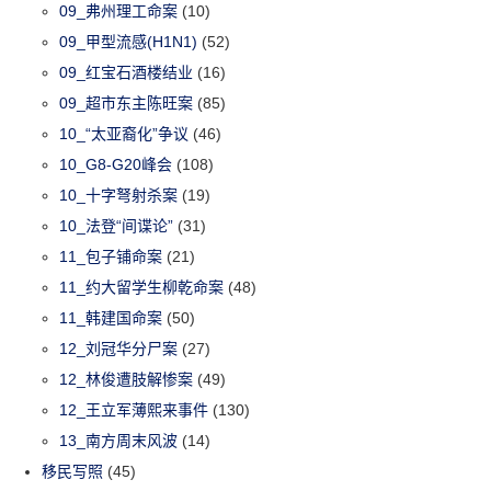
09_弗州理工命案
(10)
09_甲型流感(H1N1)
(52)
09_红宝石酒楼结业
(16)
09_超市东主陈旺案
(85)
10_“太亚裔化”争议
(46)
10_G8-G20峰会
(108)
10_十字弩射杀案
(19)
10_法登“间谍论”
(31)
11_包子铺命案
(21)
11_约大留学生柳乾命案
(48)
11_韩建国命案
(50)
12_刘冠华分尸案
(27)
12_林俊遭肢解惨案
(49)
12_王立军薄熙来事件
(130)
13_南方周末风波
(14)
移民写照
(45)