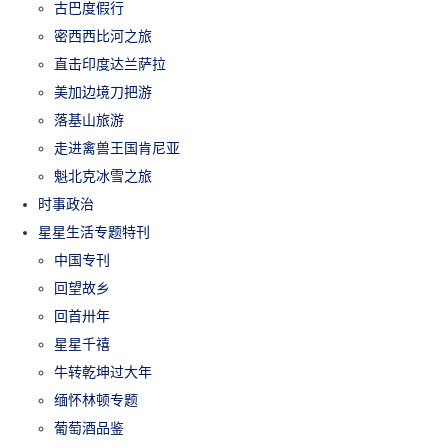
古巴度假行
密西西比河之旅
直击印度达兰萨拉
美加边境刀把游
落基山旅游
走进禽兽王国肯尼亚
魁北克冰雪之旅
时事政治
星星生活专题特刊
中国专刊
回望故乡
回首卅年
星星千禧
牛转乾坤过大年
缅怀林顿专题
葡萄酒品鉴