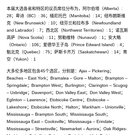
本届大选各省和特区的议员席位分布为，阿尔伯塔（Alberta）:
28；卑诗（BC）: 36；缅尼托巴（Manitoba）: 14；纽布朗斯维
克（New Brunswick）: 10；纽芬兰和拉布多（Newfoundland
and Labrador）: 7；西北区（Northwest Territories）: 1；诺瓦斯
高萨（Nova Scotia）: 11；努勒维特（Nunavut）: 1；安大略
（Ontario）: 106；爱德华王子岛（Prince Edward Island）: 4；
魁北克（Quebec）: 75；萨斯卡齐万（Saskatchewan）: 14；育
空（Yukon）: 1
大多伦多地区包含45个选区，分别是：Ajax – Pickering；
Beaches – East York；Bramalea – Gore – Malton；Brampton –
Springdale；Brampton West；Burlington；Clarington – Scugog
– Uxbridge；Davenport；Don Valley East；Don Valley West；
Eglinton – Lawrence；Etobicoke Centre；Etobicoke –
Lakeshore；Etobicoke North；Halton；Markham – Unionville；
Mississauga – Brampton South；Mississauga South；
Mississauga East – Cooksville；Mississauga – Erindale；
Mississauga – Streetsville；Newmarket – Aurora；Oak Ridges-