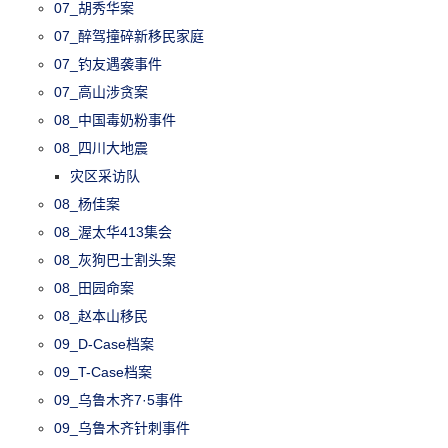
07_胡秀华案
07_醉驾撞碎新移民家庭
07_钓友遇袭事件
07_高山涉贪案
08_中国毒奶粉事件
08_四川大地震
灾区采访队
08_杨佳案
08_渥太华413集会
08_灰狗巴士割头案
08_田园命案
08_赵本山移民
09_D-Case档案
09_T-Case档案
09_乌鲁木齐7·5事件
09_乌鲁木齐针刺事件