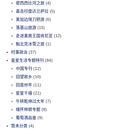
密西西比河之旅
(4)
直击印度达兰萨拉
(5)
美加边境刀把游
(6)
落基山旅游
(15)
走进禽兽王国肯尼亚
(12)
魁北克冰雪之旅
(1)
时事政治
(37)
星星生活专题特刊
(84)
中国专刊
(12)
回望故乡
(10)
回首卅年
(11)
星星千禧
(21)
牛转乾坤过大年
(7)
缅怀林顿专题
(8)
葡萄酒品鉴
(9)
暂未分类
(4)