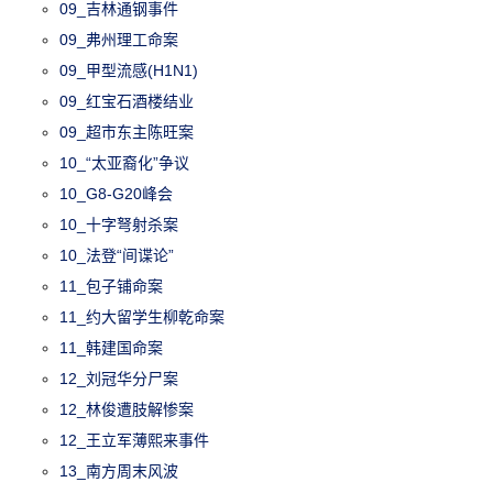
09_吉林通钢事件
09_弗州理工命案
09_甲型流感(H1N1)
09_红宝石酒楼结业
09_超市东主陈旺案
10_“太亚裔化”争议
10_G8-G20峰会
10_十字弩射杀案
10_法登“间谍论”
11_包子铺命案
11_约大留学生柳乾命案
11_韩建国命案
12_刘冠华分尸案
12_林俊遭肢解惨案
12_王立军薄熙来事件
13_南方周末风波