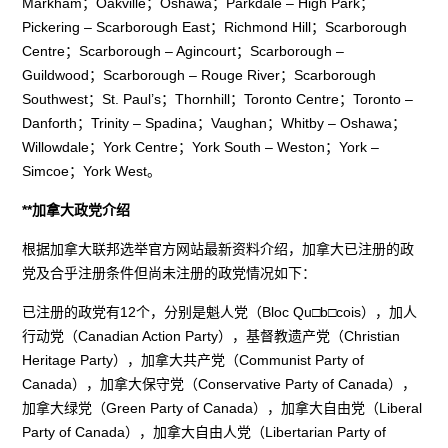
Markham；Oakville；Oshawa；Parkdale – High Park；
Pickering – Scarborough East；Richmond Hill；Scarborough
Centre；Scarborough – Agincourt；Scarborough –
Guildwood；Scarborough – Rouge River；Scarborough
Southwest；St. Paul’s；Thornhill；Toronto Centre；Toronto –
Danforth；Trinity – Spadina；Vaughan；Whitby – Oshawa；
Willowdale；York Centre；York South – Weston；York –
Simcoe；York West。
**加拿大政党介绍
根据加拿大联邦选举官方网站最新资料介绍，加拿大已注册的政
党及合乎注册条件但尚未注册的政党情况如下：
已注册的政党有12个，分别是魁人党（Bloc Qu□b□cois），加人
行动党（Canadian Action Party），基督教遗产党（Christian
Heritage Party），加拿大共产党（Communist Party of
Canada），加拿大保守党（Conservative Party of Canada），
加拿大绿党（Green Party of Canada），加拿大自由党（Liberal
Party of Canada），加拿大自由人党（Libertarian Party of