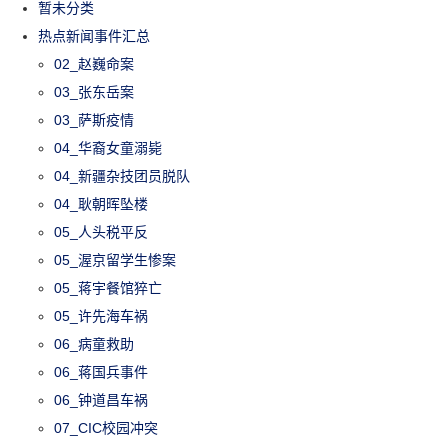
暂未分类
热点新闻事件汇总
02_赵巍命案
03_张东岳案
03_萨斯疫情
04_华裔女童溺毙
04_新疆杂技团员脱队
04_耿朝晖坠楼
05_人头税平反
05_渥京留学生惨案
05_蒋宇餐馆猝亡
05_许先海车祸
06_病童救助
06_蒋国兵事件
06_钟道昌车祸
07_CIC校园冲突