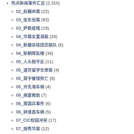
热点新闻事件汇总
(2,310)
02_赵巍命案
(22)
03_张东岳案
(83)
03_萨斯疫情
(19)
04_华裔女童溺毙
(24)
04_新疆杂技团员脱队
(6)
04_耿朝晖坠楼
(34)
05_人头税平反
(11)
05_渥京留学生惨案
(4)
05_蒋宇餐馆猝亡
(8)
05_许先海车祸
(4)
06_病童救助
(7)
06_蒋国兵事件
(6)
06_钟道昌车祸
(5)
07_CIC校园冲突
(17)
07_胡秀华案
(12)