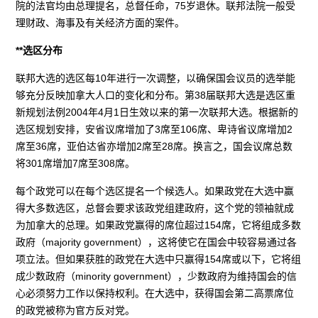
院的法官均由总理提名，总督任命，75岁退休。联邦法院一般受
理财政、海事及有关经济方面的案件。
**选区分布
联邦大选的选区每10年进行一次调整，以确保国会议员的选举能
够充分反映加拿大人口的变化和分布。第38届联邦大选是选区重
新规划法例2004年4月1日生效以来的第一次联邦大选。根据新的
选区规划安排，安省议席增加了3席至106席、卑诗省议席增加2
席至36席，亚伯达省亦增加2席至28席。换言之，国会议席总数
将301席增加7席至308席。
每个政党可以在每个选区提名一个候选人。如果政党在大选中赢
得大多数选区，总督会要求该政党组建政府，这个党的领袖就成
为加拿大的总理。如果政党赢得的席位超过154席，它将组成多数
政府（majority government），这将使它在国会中较容易通过各
项立法。但如果获胜的政党在大选中只赢得154席或以下，它将组
成少数政府（minority government），少数政府为维持国会的信
心必须努力工作以保持权利。在大选中，获得国会第二高票席位
的政党被称为官方反对党。