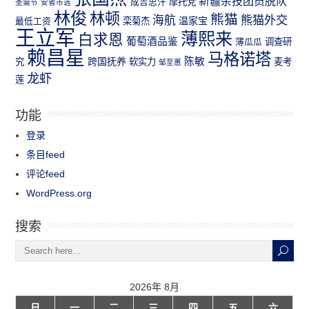
新疆杂技团员脱队
成吉思汗
摩托党
圣诞节
安省市选
林俊
林顿
熊猫
熊猫外交
海航
温家宝
最低工资
栾菊杰
王立军
薄熙来
白求恩
葡萄酒品鉴
薄瓜瓜
调查研
赖昌星
马格诺塔
跨国抚养
陈敏
究
软实力
麦考
邹至蕙
龙虾
莲
功能
登录
条目feed
评论feed
WordPress.org
搜索
2026年 8月
日
一
二
三
四
五
六