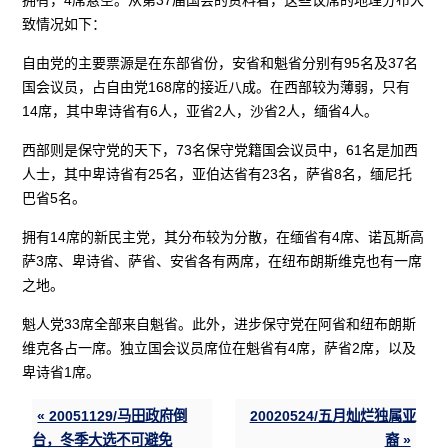
致情况如下：
自由党的主要票源是在东部省份，安省和魁省分别有95名及37名
国会议员，占自由党168席的接近八成。在西部较为薄弱，只有
14席，其中卑诗省有6人，亚省2人，沙省2人，缅省4人。
西部则是保守党的天下，73名保守党籍国会议员中，61名是加西
人士，其中卑诗省有25名，亚伯达省有23名，萨省8名，缅尼托
巴省5名。
拥有14席的新民主党，其分布较为分散，在缅省有4席、诺瓦斯高
萨3席、卑诗省、萨省、安省各有两席，在纽布朗斯维克也有一席
之地。
魁人党33席全部来自魁省。此外，进步保守党在阿省和纽布朗斯
维克各占一席。独立国会议员席位在魁省有4席，萨省2席，以及
卑诗省1席。
« 20051129/马田政府倒
20020524/五月灿烂独属亚
台，冬季大选不可避免
裔 »