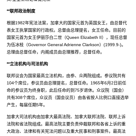
**联邦政治制度
根据1982年宪法法案，加拿大的国家元首为英国女王，由总督代
表女王执掌国家的行政权。总督由总理提名，女王任命。目前的
国家元首为女王伊丽莎白二世（Queen Elizabeth II），现任总督
为伍冰枝（Governor General Adrienne Clarkson）(1999.9-)。
总理由总督任命，内阁成员由总理推荐，总督任命。
**立法机构与司法机构
联邦议会为国家最高立法机构，由参、众两院组成。参议院共有
104个席位，参议员由总理提名，总督任命。1965年6月2日前任
命的参议员为终身职，此后任命的到75岁退休。众议院（国会）
共有308个席位，众议员（国会议员）由各省按人比例口直接选举
产生，每届任期5年。
加拿大司法机构由加拿大最高法院、加拿大联邦法院、联邦上诉
法院和省法院组成。最高法院主要负责仲裁联邦和各省上诉的重
大政治、法律和有关宪法问题以及重大民事和刑事案件。最高法