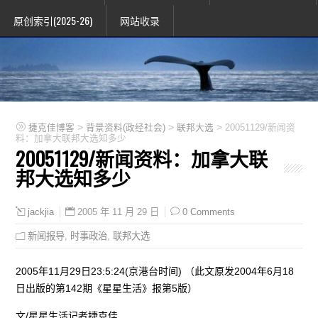
原创索引(2025-26)
网站收录
>
>
>
捷克佳博客
背景资料(政经社会)
联邦大选
20051129/新闻资
料：加拿大联邦大选知多少
20051129/新闻资料：加拿大联
邦大选知多少
2005 年 11 月 29 日
0 Comments
jackjia
新闻报导
,
时事政治
,
联邦大选
2005年11月29日23:5:24(京港台时间) （此文原发2004年6月18
日出版的第142期《星星生活》报第5版）
文/星星生活记者捷克佳