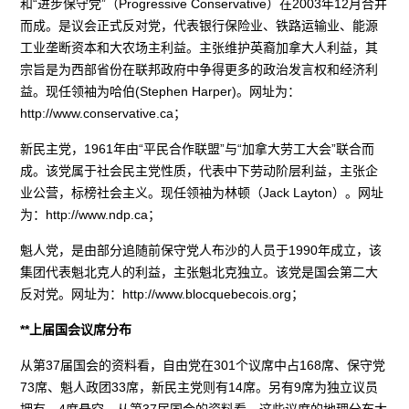
和“进步保守党”（Progressive Conservative）在2003年12月合并
而成。是议会正式反对党，代表银行保险业、铁路运输业、能源
工业垄断资本和大农场主利益。主张维护英裔加拿大人利益，其
宗旨是为西部省份在联邦政府中争得更多的政治发言权和经济利
益。现任领袖为哈伯(Stephen Harper)。网址为：
http://www.conservative.ca；
新民主党，1961年由“平民合作联盟”与“加拿大劳工大会”联合而
成。该党属于社会民主党性质，代表中下劳动阶层利益，主张企
业公营，标榜社会主义。现任领袖为林顿（Jack Layton）。网址
为：http://www.ndp.ca；
魁人党，是由部分追随前保守党人布沙的人员于1990年成立，该
集团代表魁北克人的利益，主张魁北克独立。该党是国会第二大
反对党。网址为：http://www.blocquebecois.org；
**上届国会议席分布
从第37届国会的资料看，自由党在301个议席中占168席、保守党
73席、魁人政团33席，新民主党则有14席。另有9席为独立议员
拥有，4席悬空。从第37届国会的资料看，这些议席的地理分布大