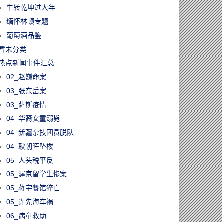
牛转乾坤过大年
缅怀林顿专题
葡萄酒品鉴
暂未分类
热点新闻事件汇总
02_赵巍命案
03_张东岳案
03_萨斯疫情
04_华裔女童溺毙
04_新疆杂技团员脱队
04_耿朝晖坠楼
05_人头税平反
05_渥京留学生惨案
05_蒋宇餐馆猝亡
05_许先海车祸
06_病童救助