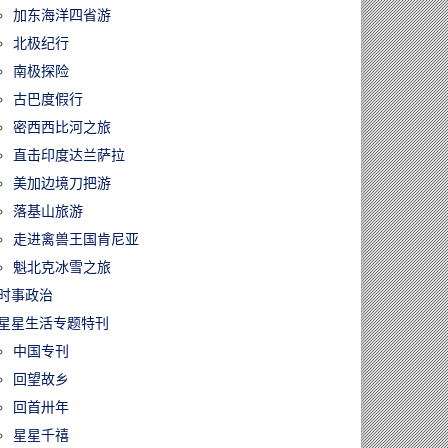
加东海洋四省游
北极纪行
南极探险
古巴度假行
密西西比河之旅
直击印度达兰萨拉
60113/时代落幕！
美加边境刀把游
33年的《明报》
落基山旅游
版1月17日停
永久关闭
走进禽兽王国肯尼亚
魁北克冰雪之旅
时事政治
星星生活专题特刊
中国专刊
回望故乡
回首卅年
星星千禧