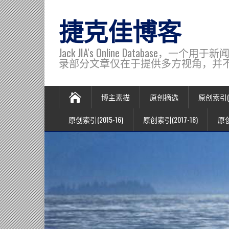
捷克佳博客
Jack JIA's Online Data
录部分文章仅在于提供多方视角，并不代表博主观
博主素描
原创摘选
原创索引(20
原创索引(2015-16)
原创索引(2017-18)
原创