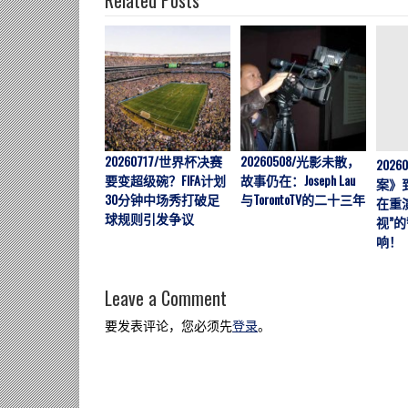
20260717/世界杯决赛
20260508/光影未散，
202
要变超级碗？FIFA计划
故事仍在：Joseph Lau
案》
30分钟中场秀打破足
与TorontoTV的二十三年
在重
球规则引发争议
视”
响！
Leave a Comment
要发表评论，您必须先
登录
。