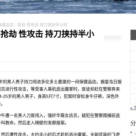
匪闯保健品店：抢劫 性攻击 持刀挟持半小时
店：抢劫 性攻击 持刀挟持半小
约二三十岁的黑人男子持刀闯进多伦多士嘉堡的一间保健品店。据星岛日报
职员进行性攻击，等受害人乘机逃出魔掌时，匪徒却赶在警察奔来
-25岁的黑人男子，身高5尺7寸，犯案时穿松身牛仔裤，深色外
走。
« 
中午遭一名黑人刀匪闯入，强奸华裔女店员，疑犯在警察围捕前逃
分
店外叫救命，然后走入隔壁的发廊报案。
，然后遭性攻击，大约半小时后才趁机逃出魔掌。全副武装的飞虎