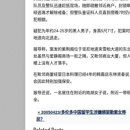
队员及警队迅速赶抵现场，随即疏散邻近商户，封锁
经逃逸才解除戒备；但警队鉴证科人员直到傍晚7时
犯相貌。
疑犯为年约24-25岁的黑人男子，身高5尺7寸，犯
地道向北逃走。
报导称，案发的紫荆阁位于坚尼地道夹雪柏大道的东
处虽然与爱静阁商场一街之隔，又毗邻商业大厦，但
楼上没有人才落手。
在毗邻商厦经营日本料理已经4年的韩裔店东林贤泰
会因此特别加强保安。
报导还说，一名居住在附近的姓胡女子说，附近一带
全。
« 20050423/多伦多中国留学生涉嫌绑架勒索女移
民？
Related Posts