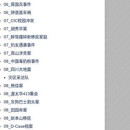
06_蒋国兵事件
06_钟道昌车祸
07_CIC校园冲突
07_胡秀华案
07_醉驾撞碎新移民家庭
07_钓友遇袭事件
07_高山涉贪案
08_中国毒奶粉事件
08_四川大地震
灾区采访队
08_杨佳案
08_渥太华413集会
08_灰狗巴士割头案
08_田园命案
08_赵本山移民
09_D-Case档案