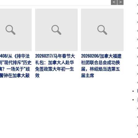
<
>
202
60408/从《排华法
20260217/马年春节大
20260206/加拿大福建
运营
到“现代排斥”历史
礼包：加拿大人赴华
社团联合总会成功换
加拿大
演？一场关于“歧
免签政策大年初一生
届，林绍焰当选第五
刊，
的警钟在加拿大敲
效
届主席