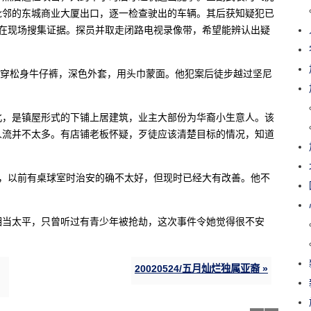
毗邻的东城商业大厦出口，逐一检查驶出的车辆。其后获知疑犯已
仍在现场搜集证据。探员并取走闭路电视录像带，希望能辨认出疑
案时穿松身牛仔裤，深色外套，用头巾蒙面。他犯案后徒步越过坚尼
北，是镇屋形式的下铺上居建筑，业主大部份为华裔小生意人。该
人流并不太多。有店铺老板怀疑，歹徒应该清楚目标的情况，知道
说，以前有桌球室时治安的确不太好，但现时已经大有改善。他不
相当太平，只曾听过有青少年被抢劫，这次事件令她觉得很不安
20020524/五月灿烂独属亚裔 »