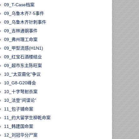
09_T-Case档案
09_乌鲁木齐7·5事件
09_乌鲁木齐针刺事件
09_吉林通钢事件
09_弗州理工命案
09_甲型流感(H1N1)
09_红宝石酒楼结业
09_超市东主陈旺案
10_“太亚裔化”争议
10_G8-G20峰会
10_十字弩射杀案
10_法登“间谍论”
11_包子铺命案
11_约大留学生柳乾命案
11_韩建国命案
12_刘冠华分尸案