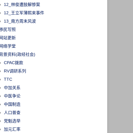
12_林俊遭肢解惨案
12_王立军薄熙来事件
13_南方周末风波
移民写照
网站更新
网络学堂
背景资料(政经社会)
CPAC拨款
RV调研系列
TTC
中加关系
中医争论
中国制造
人口普查
党魁选举
加元汇率