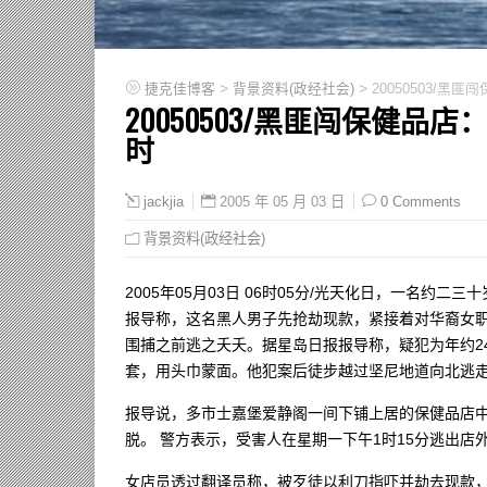
>
>
捷克佳博客
背景资料(政经社会)
20050503/黑
20050503/黑匪闯保健品
时
2005 年 05 月 03 日
0 Comments
jackjia
背景资料(政经社会)
2005年05月03日 06时05分/光天化日，一名
报导称，这名黑人男子先抢劫现款，紧接着对华裔女
围捕之前逃之夭夭。据星岛日报报导称，疑犯为年约24
套，用头巾蒙面。他犯案后徒步越过坚尼地道向北逃
报导说，多市士嘉堡爱静阁一间下铺上居的保健品店
脱。 警方表示，受害人在星期一下午1时15分逃出
女店员透过翻译员称，被歹徒以利刀指吓并劫去现款