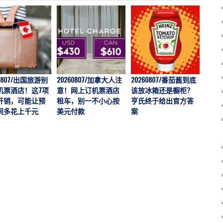
60807/出国旅游别
20260807/加拿大人注
20260807/番茄酱到底
202
机票酒店！这7项
意！网上订机票酒店
该放冰箱还是橱柜？
价一年
开销，可能让预
租车，别一不小心按
亨氏终于给出官方答
越多
间多花上千元
美元付款
案
说：
“触底