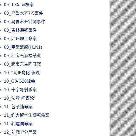
09_T-Case档案
09_乌鲁木齐7·5事件
09_乌鲁木齐针刺事件
09_吉林通钢事件
09_弗州理工命案
09_甲型流感(H1N1)
09_红宝石酒楼结业
09_超市东主陈旺案
10_“太亚裔化”争议
10_G8-G20峰会
10_十字弩射杀案
10_法登“间谍论”
11_包子铺命案
11_约大留学生柳乾命案
11_韩建国命案
12_刘冠华分尸案