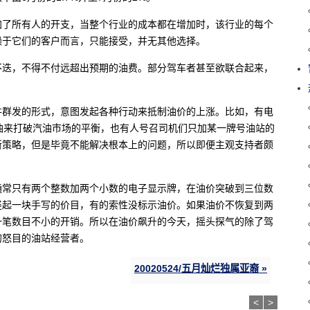
加了所有人的开支，当整个行业的成本都在增加时，该行业的每个
赖于它们的客户而言，只能接受，并无其他选择。
不迭，不得不付远超出预期的油费。部分驾车者甚至欲联合起来，
件群发的形式，意图发起各种行动来抵制油价的上涨。比如，有电
油来打破汽油市场的平衡，也有人号召司机们只加某一牌号油站的
所策略，但是毕竟不能解决根本上的问题，所以即便主观支持者颇
通常只有两个整数加两个小数的电子显示牌，在油价突破到三位数
竖起一块手写的价目，有的索性没标示油价。如果油价不恢复到两
一笔数目不小的开销。所以在油价飙升的今天，摇头探气的除了驾
的怒目的油站经营者。
20020524/五月灿烂独属亚裔 »
<
>