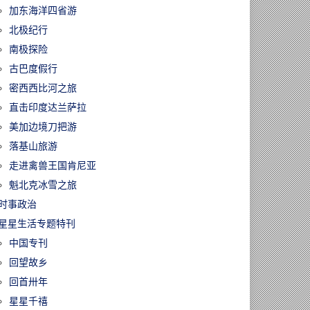
加东海洋四省游
北极纪行
南极探险
古巴度假行
密西西比河之旅
直击印度达兰萨拉
美加边境刀把游
落基山旅游
走进禽兽王国肯尼亚
魁北克冰雪之旅
时事政治
星星生活专题特刊
中国专刊
回望故乡
回首卅年
星星千禧