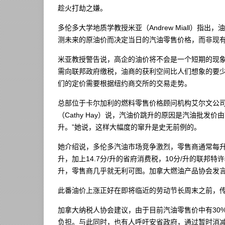
趁火打劫之嫌。
多伦多大学地质学教授米亚（Andrew Miall）指
测未来的原油价而决定当日的汽油零售价格，而非现
米亚教授警告说，高企的油价将不会是一个短期的现象
需向联邦政府缴税，油商的获利空间比人们想象的要
们的定价需要根据纽约商交所的交易走势。
总部位于卡尔加利的燃料零售价格顾问机构艾尔文公司（MJ Er
（Cathy Hay）说，汽油价跳升的原因是汽油批发价由
升。”她说，这样大幅度的窜升是史无前例的。
她介绍说，多伦多汽油市场竞争激烈，零售商通常每升的
升，加上14.7分/升的省府消费税，10分/升的联邦特
升，零售商几乎就无利可图。加拿大燃油产品协会发言人古
此番油价上涨正好在即将临近的劳动节长周末之前，
加拿大纳税人协会建议，由于目前汽油零售价中有30
负担。与此同时，也有人呼吁安省政府，通过暂时消