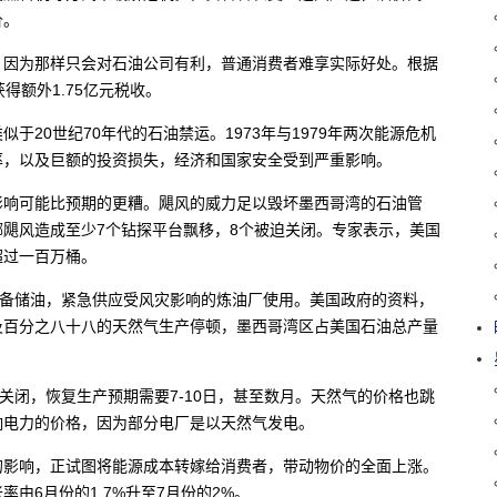
价。
，因为那样只会对石油公司有利，普通消费者难享实际好处。根据
得额外1.75亿元税收。
20世纪70年代的石油禁运。1973年与1979年两次能源危机
率，以及巨额的投资损失，经济和国家安全受到严重影响。
影响可能比预期的更糟。飓风的威力足以毁坏墨西哥湾的石油管
飓风造成至少7个钻探平台飘移，8个被迫关闭。专家表示，美国
超过一百万桶。
战备储油，紧急供应受风灾影响的炼油厂使用。美国政府的资料，
及百分之八十八的天然气生产停顿，墨西哥湾区占美国石油总产量
关闭，恢复生产预期需要7-10日，甚至数月。天然气的价格也跳
将影响电力的价格，因为部分电厂是以天然气发电。
的影响，正试图将能源成本转嫁给消费者，带动物价的全面上涨。
由6月份的1.7%升至7月份的2%。