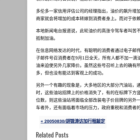
多伦多一家信用评估公司的经理指出，油价的飙升增
商家就会将增加的成本转嫁到消费者身上。而对于依
本地新闻电台报道说，此轮油价的高涨令驾车者叫苦
抵制加油。
在信息网络发达的时代，有聪明的消费者通过电子邮
子邮件号召消费者在9月1日全天，所有人都不加一滴
油来迫使另外几家降价。虽然这些号召听上去的确有
多，但也没有能达到客观上的成功。
另外一个有趣的现象是，大多地区的大部分汽油站，
时，这些油站招牌上的价格消失了，有的在标牌下方
位数，则这些油站将面临全部改装电子价目牌的另外
车者外，还有面临着市场的压力，政府重税和消费者
« 20050830/胡锦涛访加行程敲定
Related Posts