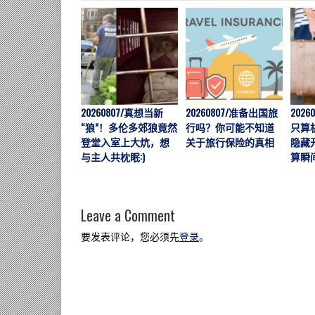
20260807/真想当新
20260807/准备出国旅
202
“狼”！多伦多郊狼竟然
行吗？你可能不知道
只算
登堂入室上大炕，想
关于旅行保险的真相
隐藏
与主人共枕眠:)
算瞬
Leave a Comment
要发表评论，您必须先
登录
。