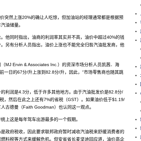
出，油价突然上涨20%的确让人吃惊，但加油站的经理通常都是根据预
有汽油储量。
。他同时指出，油商的利润率其实并不高，油价中超过40%的钱
少。另有分析人员指出，油价上涨也不能完全归咎汽油批发商，他
vin & Associates Inc.）的资深市场分析人员凯茜．海
前一日的67分/升上涨到82.8分/升，因此，“市场零售商也随其跳
利润是4.3分，低于许多其他地方。由于汽油批发价是82.8分/
许税，然后在此之上还有7%的省税（GST）。如果油价低于$1.19/
德曼（Faith Goodman）也认同这一观点。
传统上这是每年驾车出游最多的一个假期。
%是政府税收，因此要求联邦政府暂时减收汽油税来舒缓消费者的
减燃料税等方式来缓解危机。但安省省长麦坚迪回应道，油价高企