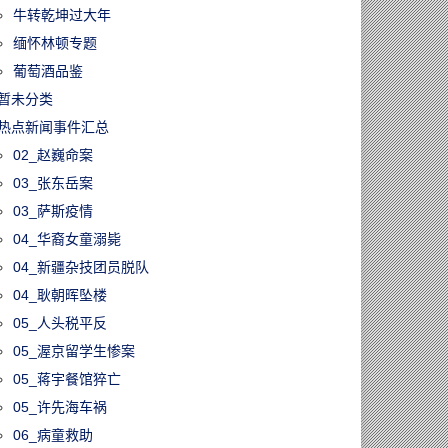
牛转乾坤过大年
缅怀林顿专题
葡萄酒品鉴
暂未分类
热点新闻事件汇总
02_赵巍命案
03_张东岳案
03_萨斯疫情
04_华裔女童溺毙
04_新疆杂技团员脱队
04_耿朝晖坠楼
05_人头税平反
05_渥京留学生惨案
05_蒋宇餐馆猝亡
05_许先海车祸
06_病童救助