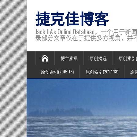
捷克佳博客
Jack JIA's Online Data
录部分文章仅在于提供多方视角，并不代表博主观
博主素描
原创摘选
原创索引(20
原创索引(2015-16)
原创索引(2017-18)
原创