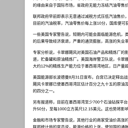
的缘由来自于国际市场，省政府无能力冻结汽油零售
联邦政府早前即表示无意通过减税方式压低汽油售价
目前的汽油税率，汽油零售价每上涨10分，国库便可获
一些美国专家警告说，短期内可能会面临能源危机，类似于
的后果导致经济衰退，严重的通货膨胀，高涨的失业
专家分析说，卡翠娜飓风对美国石油产品和精炼厂的
道，贮备罐和原油精炼厂。美国海岸警卫队说，卡翠娜
大约12%的精炼生产能力位于墨西哥湾地区，日产量
美国能源部长波德曼8月31日宣布，白宫已决定释出
飓风卡翠娜已使墨西哥湾区估计百分之九十五的原油
的四分之一。
另有报道称，目前在墨西哥湾至少700个石油钻探平台
升50分，至每1000立方英尺12.15美元。这也势
金融和市场专家警告说，其他行业的商家受油价高涨
联邦统计局的官员说，能源价格的上涨，使加国的通胀率