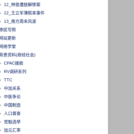
12_林俊遭肢解惨案
12_王立军薄熙来事件
13_南方周末风波
移民写照
网站更新
网络学堂
背景资料(政经社会)
CPAC拨款
RV调研系列
TTC
中加关系
中医争论
中国制造
人口普查
党魁选举
加元汇率