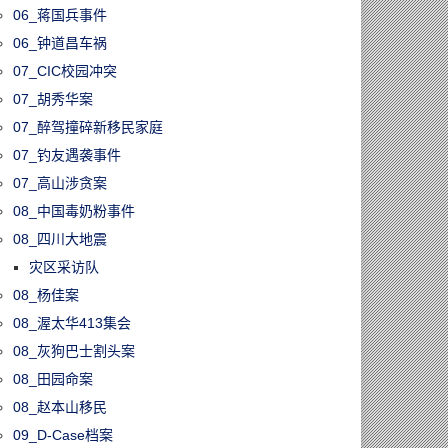
06_蒋国兵事件
06_钟道昌车祸
07_CIC校园冲突
07_胡秀华案
07_醉驾撞碎新移民家庭
07_钓友遇袭事件
60806/大多伦多房
跌4.5%！越来
07_高山涉贪案
经济学家开始
08_中国毒奶粉事件
加拿大楼市或已
08_四川大地震
”
灾区采访队
08_杨佳案
08_渥太华413集会
08_灰狗巴士割头案
08_田园命案
08_赵本山移民
09_D-Case档案