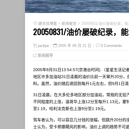
>
>
捷克佳博客
新闻报导
20050831/油价屡破纪录
20050831/油价屡破纪录
2005 年 08 月 31 日
0 Comments
jackjia
新闻报导
2005年8月31日13:54:57(京港台时间) （星
地区许多加油站31日凌晨的油价比前一天窜升20分
料。虽然，油价随后退回到每升1元左右，但9月1日
31日凌晨，在大多伦多地区部分加油站，常规的无铅汽油
不同程度的上涨，温哥华上涨12分至每升1.13元，蒙特利尔
至1.19，哈利法克斯也上涨9分至1.19元。
驾车者认为，可以容忍几分钱的涨幅，但跳升20分的
士认为，受卡翠娜飓风的影响，油价上调的趋势不可