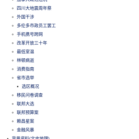
四川大地震周年祭
外国干涉
多伦多市政员工罢工
手机携号跨网
改革开放三十年
最低室温
林顿病逝
消费指南
省市选举
选区概况
移民问卷调查
联邦大选
联邦预算案
赖昌星案
金融风暴
背景资料(文史地理)