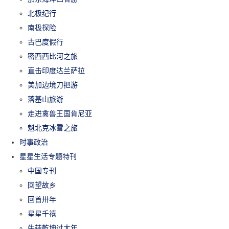
北极纪行
南极探险
古巴度假行
密西西比河之旅
直击印度达兰萨拉
美加边境刀把游
落基山旅游
走进禽兽王国肯尼亚
魁北克冰雪之旅
时事政治
星星生活专题特刊
中国专刊
回望故乡
回首卅年
星星千禧
牛转乾坤过大年