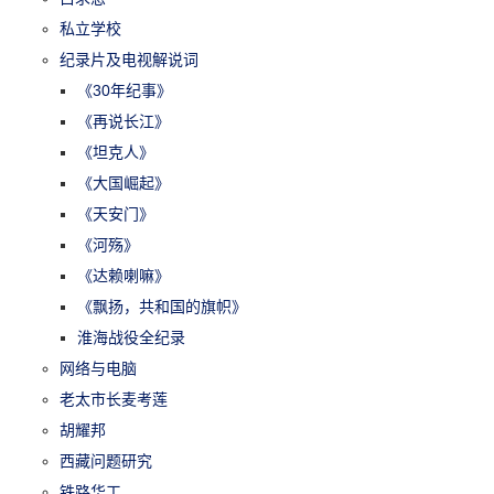
私立学校
纪录片及电视解说词
《30年纪事》
《再说长江》
《坦克人》
《大国崛起》
《天安门》
《河殇》
《达赖喇嘛》
《飘扬，共和国的旗帜》
淮海战役全纪录
网络与电脑
老太市长麦考莲
胡耀邦
西藏问题研究
铁路华工