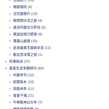
南极探险
(8)
古巴度假行
(13)
密西西比河之旅
(4)
直击印度达兰萨拉
(5)
美加边境刀把游
(6)
落基山旅游
(15)
走进禽兽王国肯尼亚
(12)
魁北克冰雪之旅
(1)
时事政治
(37)
星星生活专题特刊
(84)
中国专刊
(12)
回望故乡
(10)
回首卅年
(11)
星星千禧
(21)
牛转乾坤过大年
(7)
缅怀林顿专题
(8)