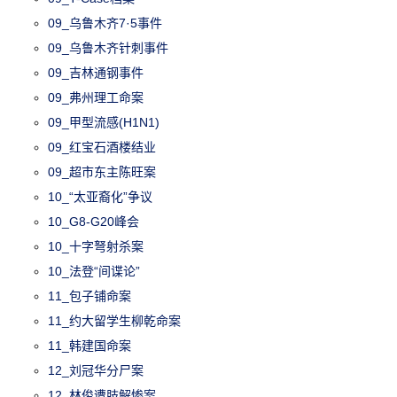
09_乌鲁木齐7·5事件
09_乌鲁木齐针刺事件
09_吉林通钢事件
09_弗州理工命案
09_甲型流感(H1N1)
09_红宝石酒楼结业
09_超市东主陈旺案
10_“太亚裔化”争议
10_G8-G20峰会
10_十字弩射杀案
10_法登“间谍论”
11_包子铺命案
11_约大留学生柳乾命案
11_韩建国命案
12_刘冠华分尸案
12_林俊遭肢解惨案