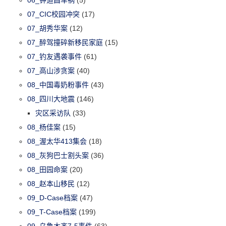
07_CIC校园冲突
(17)
07_胡秀华案
(12)
07_醉驾撞碎新移民家庭
(15)
07_钓友遇袭事件
(61)
07_高山涉贪案
(40)
08_中国毒奶粉事件
(43)
08_四川大地震
(146)
灾区采访队
(33)
08_杨佳案
(15)
08_渥太华413集会
(18)
08_灰狗巴士割头案
(36)
08_田园命案
(20)
08_赵本山移民
(12)
09_D-Case档案
(47)
09_T-Case档案
(199)
09_乌鲁木齐7·5事件
(63)