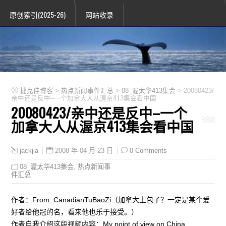
原创索引(2025-26)
网站收录
>
>
>
捷克佳博客
热点新闻事件汇总
08_渥太华413集会
20080423/
亲中还是反中–一个加拿大人从渥京413集会看中国
20080423/亲中还是反中–一个
加拿大人从渥京413集会看中国
2008 年 04 月 23 日
0 Comments
jackjia
08_渥太华413集会
,
热点新闻事
件汇总
作者：From: CanadianTuBaoZi（加拿大土包子？一定是某个爱
好者给他冠的名，看来他也乐于接受。）
作者自我介绍这段视频内容：My point of view on China,