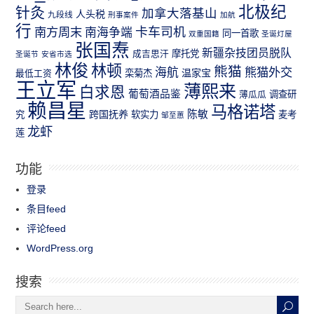
北极纪
针灸
加拿大落基山
人头税
九段线
刑事案件
加航
行
南方周末
卡车司机
南海争端
同一首歌
双重国籍
圣诞灯屋
张国焘
新疆杂技团员脱队
成吉思汗
摩托党
圣诞节
安省市选
林俊
林顿
熊猫
熊猫外交
海航
温家宝
最低工资
栾菊杰
王立军
薄熙来
白求恩
葡萄酒品鉴
薄瓜瓜
调查研
赖昌星
马格诺塔
跨国抚养
陈敏
究
软实力
麦考
邹至蕙
龙虾
莲
功能
登录
条目feed
评论feed
WordPress.org
搜索