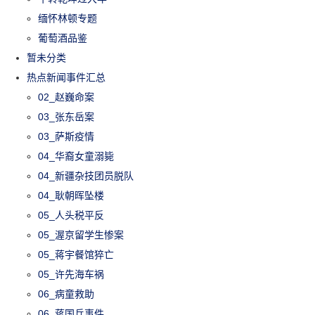
缅怀林顿专题
葡萄酒品鉴
暂未分类
热点新闻事件汇总
02_赵巍命案
03_张东岳案
03_萨斯疫情
04_华裔女童溺毙
04_新疆杂技团员脱队
04_耿朝晖坠楼
05_人头税平反
05_渥京留学生惨案
05_蒋宇餐馆猝亡
05_许先海车祸
06_病童救助
06_蒋国兵事件