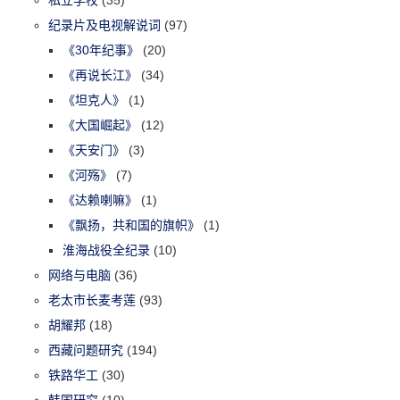
纪录片及电视解说词
(97)
《30年纪事》
(20)
《再说长江》
(34)
《坦克人》
(1)
《大国崛起》
(12)
《天安门》
(3)
《河殇》
(7)
《达赖喇嘛》
(1)
《飘扬，共和国的旗帜》
(1)
淮海战役全纪录
(10)
网络与电脑
(36)
老太市长麦考莲
(93)
胡耀邦
(18)
西藏问题研究
(194)
铁路华工
(30)
韩国研究
(10)