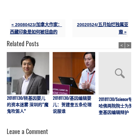
« 20080423/加拿大作家：
20020524/五月灿烂独属亚
西藏印象是如何被扭曲的
裔 »
Related Posts
<
>
20181130/转基因婴儿
20181130/基因编辑婴
20181130/Science专访:
的资本迷雾 深圳的“魔
儿：贺建奎五条伦理
哈佛两院院士为贺建
鬼吹笛人”
说服谁
奎基因编辑辩护
Leave a Comment