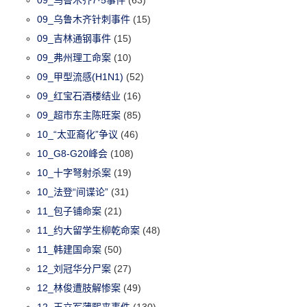
09_乌鲁木齐针刺事件
(15)
09_吉林通钢事件
(15)
09_弗州理工命案
(10)
09_甲型流感(H1N1)
(52)
09_红宝石酒楼结业
(16)
09_超市东主陈旺案
(85)
10_“太亚裔化”争议
(46)
10_G8-G20峰会
(108)
10_十字弩射杀案
(19)
10_法登“间谍论”
(31)
11_包子铺命案
(21)
11_约大留学生柳乾命案
(48)
11_韩建国命案
(50)
12_刘冠华分尸案
(27)
12_林俊遭肢解惨案
(49)
12_王立军薄熙来事件
(130)