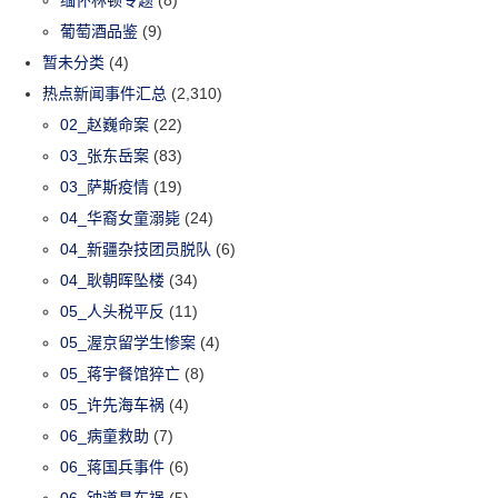
葡萄酒品鉴
(9)
暂未分类
(4)
热点新闻事件汇总
(2,310)
02_赵巍命案
(22)
03_张东岳案
(83)
03_萨斯疫情
(19)
04_华裔女童溺毙
(24)
04_新疆杂技团员脱队
(6)
04_耿朝晖坠楼
(34)
05_人头税平反
(11)
05_渥京留学生惨案
(4)
05_蒋宇餐馆猝亡
(8)
05_许先海车祸
(4)
06_病童救助
(7)
06_蒋国兵事件
(6)
06_钟道昌车祸
(5)