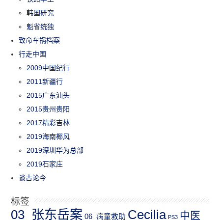
韩国研究
魁省统独
致命车祸档案
行走中国
2009中国纪行
2011新疆行
2015广东汕头
2015贵州贵阳
2017精彩吉林
2019海南椰风
2019深圳华为总部
2019石家庄
谈古论今
标签
03_张东岳案
Cecilia
中医
06_病童救助
PS3