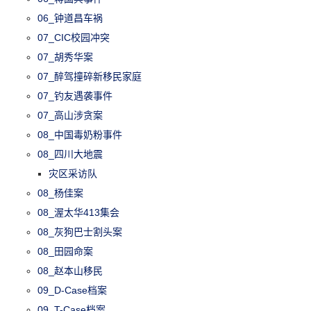
06_钟道昌车祸
07_CIC校园冲突
07_胡秀华案
07_醉驾撞碎新移民家庭
07_钓友遇袭事件
07_高山涉贪案
08_中国毒奶粉事件
08_四川大地震
灾区采访队
08_杨佳案
08_渥太华413集会
08_灰狗巴士割头案
08_田园命案
08_赵本山移民
09_D-Case档案
09_T-Case档案