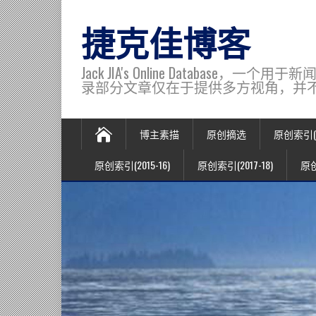
捷克佳博客
Jack JIA's Online Data
录部分文章仅在于提供多方视角，并不代表博主观
博主素描
原创摘选
原创索引(20
原创索引(2015-16)
原创索引(2017-18)
原创