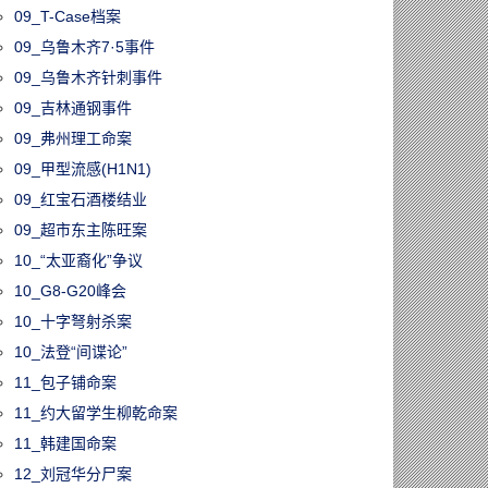
09_T-Case档案
09_乌鲁木齐7·5事件
09_乌鲁木齐针刺事件
09_吉林通钢事件
09_弗州理工命案
09_甲型流感(H1N1)
09_红宝石酒楼结业
09_超市东主陈旺案
10_“太亚裔化”争议
10_G8-G20峰会
10_十字弩射杀案
10_法登“间谍论”
11_包子铺命案
11_约大留学生柳乾命案
11_韩建国命案
12_刘冠华分尸案