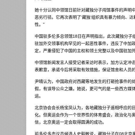
她十分认同中领馆日前针对藏独分子闯馆事件的声明中
恶劣行径。它再次表明了‘藏独’组织具有暴力倾向、达
性。”
中国驻多伦多总领馆18日在声明指出，此次藏独分子
驻加外交领事机构罕见的一起恶性事件，违反了中加
定，严重侵犯了中国的主权和领土完整以及中国驻加
中领馆新闻发言人接受记者采访时表示，加方认定冲
表歉意，承诺今后将采取有效措施，保证馆舍和人员
尹晴认为，中国政府对西藏等地发生的打砸抢事件的
假，有误导公众之嫌。她说，更可气的是一些西方媒
运。
北京协会会长杨宝凤认为，各地藏独分子遥相呼应的
化。但奥运会作为一个世界性的体育盛会，政治化与
信，北京奥运一定会取得圆满的成功。
前多伦多市议员候选人史毅敏说，藏独分子在08北京