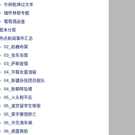
牛转乾坤过大年
缅怀林顿专题
葡萄酒品鉴
暂未分类
热点新闻事件汇总
02_赵巍命案
03_张东岳案
03_萨斯疫情
04_华裔女童溺毙
04_新疆杂技团员脱队
04_耿朝晖坠楼
05_人头税平反
05_渥京留学生惨案
05_蒋宇餐馆猝亡
05_许先海车祸
06_病童救助