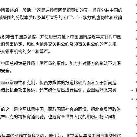
所表述的一段话：“这是达赖集团组织策划的又一旨在分裂中国的
赖集团的分裂本质以及其所宣称的‘和平’、‘非暴力’的虚伪性和欺骗
组织冲击中国总领馆、并使用暴力扯下中国国旗是近年来针对中国
政府领事协定、和维也纳外交关系公约及领事关系公约的有关规
外交领事机构的安全和尊严。
击中国总领馆是性质非常严重的事件。加方并对警方的执法不力深
的安全。
处理非常理性和克制，但西方媒体的报道比较片面甚至于新闻造
体借此机会攻击奥运，还有媒体居然进行民调，企图破坏北京奥
目的之一是企图抹黑中国，获取国际社会的同情，把北京奥运政治
奥林匹克的精神背道而驰，也违背全世界人民的期盼。杨宝凤相
奥运年的动作在意料之内。他认为，北京奥运年是中国具挑战性的