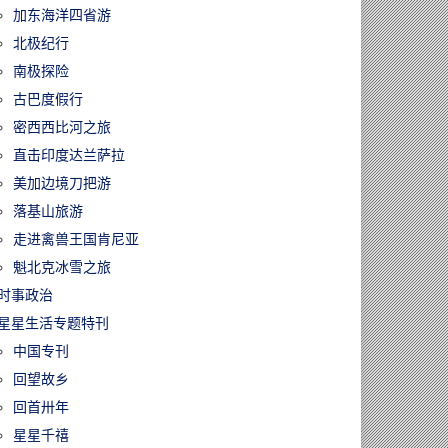
加东海洋四省游
北极纪行
南极探险
古巴度假行
密西西比河之旅
直击印度达兰萨拉
美加边境刀把游
落基山旅游
走进禽兽王国肯尼亚
魁北克冰雪之旅
时事政治
星星生活专题特刊
中国专刊
回望故乡
回首卅年
星星千禧