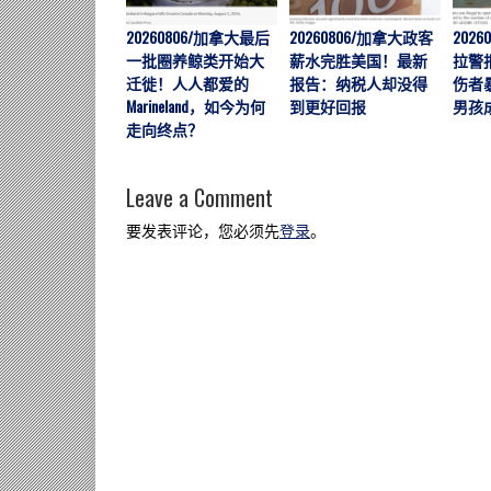
20260806/加拿大最后
20260806/加拿大政客
202
一批圈养鲸类开始大
薪水完胜美国！最新
拉警
迁徙！人人都爱的
报告：纳税人却没得
伤者暴
Marineland，如今为何
到更好回报
男孩
走向终点？
Leave a Comment
要发表评论，您必须先
登录
。