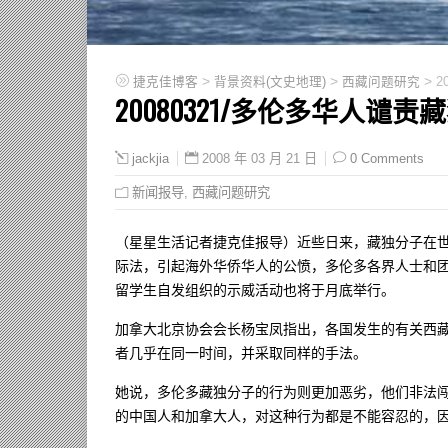
>
>
>
捷克佳博客
背景资料(文史地理)
西藏问题研究
2
20080321/多伦多华人谴
2008 年 03 月 21 日
0 Comments
jackjia
新闻报导
,
西藏问题研究
（星星生活记者捷克佳报导）近些日来，藏独分子在
际法，引起海外华侨华人的公愤，多伦多各界人士和
留学生自发组织的示威活动也将于月底举行。
加拿大北京协会会长杨宝凤指出，各国发生的有关西
者几乎在同一时间，并采取同样的手法。
她说，多伦多藏独分子的行为则更加恶劣，他们非法
的中国人和加拿大人，对这种行为都是不能容忍的，