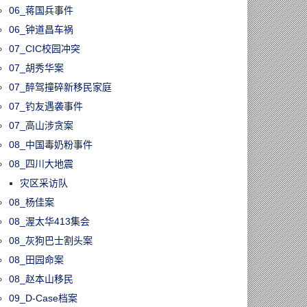
06_蒋国兵事件
60804/加拿大露营
06_钟道昌车祸
悄然生变！越来
07_CIC校园冲突
人把火锅、烤
咖喱搬进营地
07_胡秀华案
07_醉驾撞碎新移民家庭
07_钓友遇袭事件
07_高山涉贪案
08_中国毒奶粉事件
08_四川大地震
灾区采访队
08_杨佳案
08_渥太华413集会
08_灰狗巴士割头案
08_田园命案
08_赵本山移民
09_D-Case档案