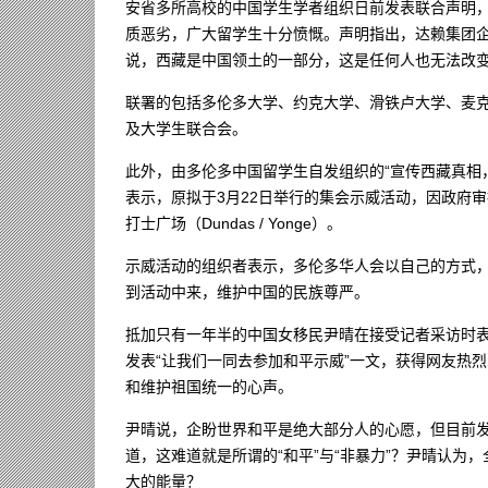
安省多所高校的中国学生学者组织日前发表联合声明
质恶劣，广大留学生十分愤慨。声明指出，达赖集团
说，西藏是中国领土的一部分，这是任何人也无法改
联署的包括多伦多大学、约克大学、滑铁卢大学、麦
及大学生联合会。
此外，由多伦多中国留学生自发组织的“宣传西藏真相
表示，原拟于3月22日举行的集会示威活动，因政府审
打士广场（Dundas / Yonge）。
示威活动的组织者表示，多伦多华人会以自己的方式
到活动中来，维护中国的民族尊严。
抵加只有一年半的中国女移民尹晴在接受记者采访时
发表“让我们一同去参加和平示威”一文，获得网友热
和维护祖国统一的心声。
尹晴说，企盼世界和平是绝大部分人的心愿，但目前
道，这难道就是所谓的“和平”与“非暴力”？尹晴认
大的能量？