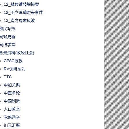
12_林俊遭肢解惨案
12_王立军薄熙来事件
13_南方周末风波
移民写照
网站更新
网络学堂
背景资料(政经社会)
CPAC拨款
RV调研系列
TTC
中加关系
中医争论
中国制造
人口普查
党魁选举
加元汇率