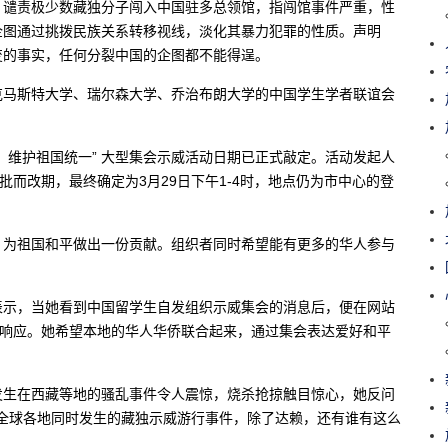
，谴责极少数藏独分子闯入中国驻多总领馆，指闯馆事件严重，性
企图通过挑拨民族关系转移视线，淡化其暴力犯罪的性质。声明
变的事实，任何分裂中国的企图都不能得逞。
克马斯特大学、瑞尔森大学、乔治布朗大学的中国学生学者联谊会
，维护祖国统一” 大型集会示威活动日期已正式敲定。活动发起人
批而改期，最终确定为3月29日下午1-4时，地点仍为市中心的登
，为祖国和平做出一份贡献。组织者同时希望能有更多的华人参与
表示，当她看到中国留学生自发组织示威集会的消息后，便在网站
烈响应。她希望本地的华人华侨联合起来，通过集会表达爱好和平
发生在西藏等地的骚乱事件令人震惊，烧杀抢掠触目惊心，她反问
为，全球各地同时发生的藏独示威游行事件，除了达赖，还有谁有这么