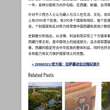
一年，各种分裂势力内外勾结，在西藏、新疆、台湾
针对不少西方人士认为藏人与汉人在生活、文化、信
上有2000多个民族，有200多个国家和地区，每个
说，个别国家和反对势力经常借中国西藏和其他少数
史毅敏分析指出，从法理、利益和现实性三个方面来
西藏行使主权，是中国领土的组成部分，这点毋容置
重，西藏的稳定符合中华民族的整体利益，同时也符
全有能力有实力保护国家领土的完整。
« 20080321/官方版：拉萨暴动全过程纪录片
Related Posts