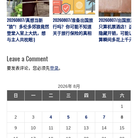
20260807/真想当新
20260807/准备出国旅
20260807/出国旅游
“狼”！多伦多郊狼竟然
行吗？你可能不知道
只算机票酒店！这7
登堂入室上大炕，想
关于旅行保险的真相
隐藏开销，可能让预
与主人共枕眠:)
算瞬间多花上千元
Leave a Comment
要发表评论，您必须先
登录
。
2026年 8月
日
一
二
三
四
五
六
1
2
3
4
5
6
7
8
9
10
11
12
13
14
15