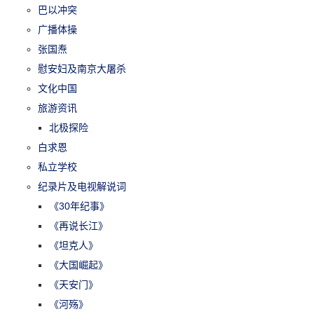
巴以冲突
广播体操
张国焘
慰安妇及南京大屠杀
文化中国
旅游资讯
北极探险
白求恩
私立学校
纪录片及电视解说词
《30年纪事》
《再说长江》
《坦克人》
《大国崛起》
《天安门》
《河殇》