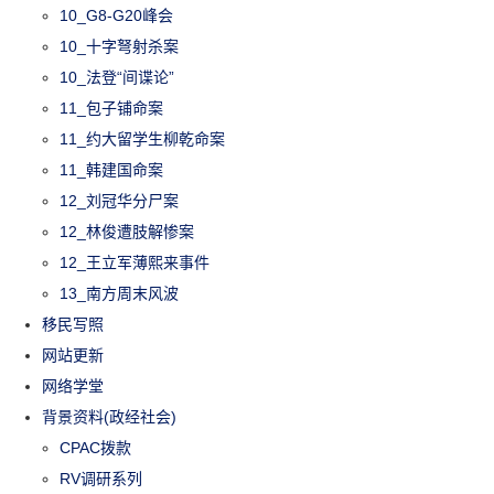
10_G8-G20峰会
10_十字弩射杀案
10_法登“间谍论”
11_包子铺命案
11_约大留学生柳乾命案
11_韩建国命案
12_刘冠华分尸案
12_林俊遭肢解惨案
12_王立军薄熙来事件
13_南方周末风波
移民写照
网站更新
网络学堂
背景资料(政经社会)
CPAC拨款
RV调研系列