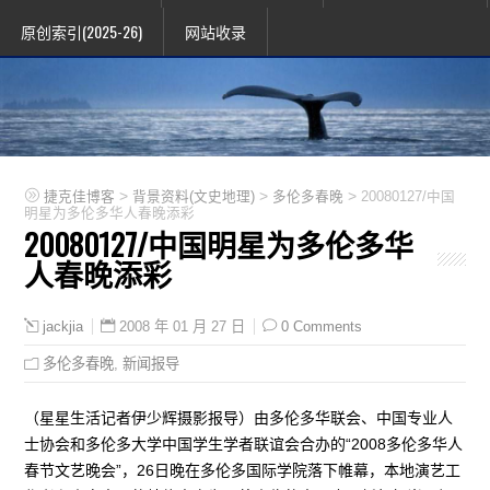
原创索引(2025-26)
网站收录
>
>
>
捷克佳博客
背景资料(文史地理)
多伦多春晚
20080127/中国
明星为多伦多华人春晚添彩
20080127/中国明星为多伦多华
人春晚添彩
2008 年 01 月 27 日
0 Comments
jackjia
多伦多春晚
,
新闻报导
（星星生活记者伊少辉摄影报导）由多伦多华联会、中国专业人
士协会和多伦多大学中国学生学者联谊会合办的“2008多伦多华人
春节文艺晚会”，26日晚在多伦多国际学院落下帷幕，本地演艺工