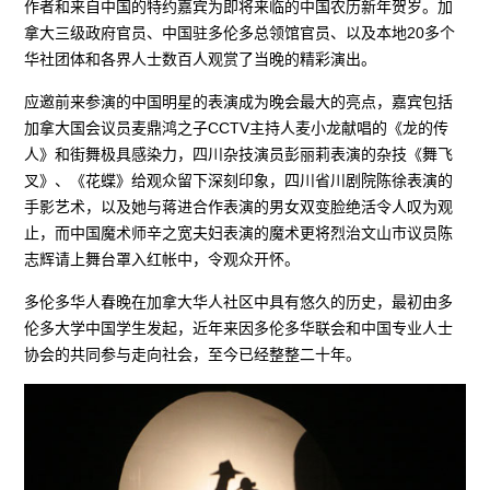
作者和来自中国的特约嘉宾为即将来临的中国农历新年贺岁。加
拿大三级政府官员、中国驻多伦多总领馆官员、以及本地20多个
华社团体和各界人士数百人观赏了当晚的精彩演出。
应邀前来参演的中国明星的表演成为晚会最大的亮点，嘉宾包括
加拿大国会议员麦鼎鸿之子CCTV主持人麦小龙献唱的《龙的传
人》和街舞极具感染力，四川杂技演员彭丽莉表演的杂技《舞飞
叉》、《花蝶》给观众留下深刻印象，四川省川剧院陈徐表演的
手影艺术，以及她与蒋进合作表演的男女双变脸绝活令人叹为观
止，而中国魔术师辛之宽夫妇表演的魔术更将烈治文山市议员陈
志辉请上舞台罩入红帐中，令观众开怀。
多伦多华人春晚在加拿大华人社区中具有悠久的历史，最初由多
伦多大学中国学生发起，近年来因多伦多华联会和中国专业人士
协会的共同参与走向社会，至今已经整整二十年。