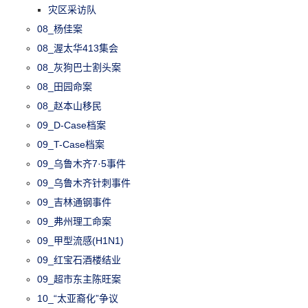
灾区采访队
08_杨佳案
08_渥太华413集会
08_灰狗巴士割头案
08_田园命案
08_赵本山移民
09_D-Case档案
09_T-Case档案
09_乌鲁木齐7·5事件
09_乌鲁木齐针刺事件
09_吉林通钢事件
09_弗州理工命案
09_甲型流感(H1N1)
09_红宝石酒楼结业
09_超市东主陈旺案
10_“太亚裔化”争议