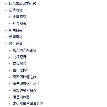
回忆录及家史研究
心情随笔
中国观察
社会观察
新闻报导
新闻素材
旅行记事
加东海洋四省游
北极纪行
南极探险
古巴度假行
密西西比河之旅
直击印度达兰萨拉
美加边境刀把游
落基山旅游
走进禽兽王国肯尼亚