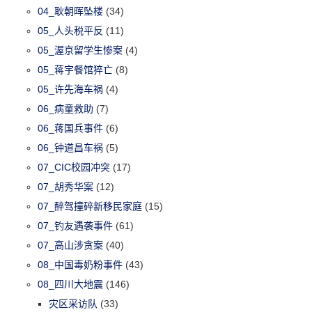
04_耿朝晖坠楼
(34)
05_人头税平反
(11)
05_渥京留学生惨案
(4)
05_蒋宇餐馆猝亡
(8)
05_许先海车祸
(4)
06_病童救助
(7)
06_蒋国兵事件
(6)
06_钟道昌车祸
(5)
07_CIC校园冲突
(17)
07_胡秀华案
(12)
07_醉驾撞碎新移民家庭
(15)
07_钓友遇袭事件
(61)
07_高山涉贪案
(40)
08_中国毒奶粉事件
(43)
08_四川大地震
(146)
灾区采访队
(33)