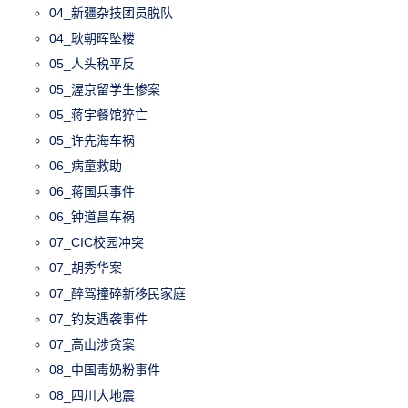
04_新疆杂技团员脱队
04_耿朝晖坠楼
05_人头税平反
05_渥京留学生惨案
05_蒋宇餐馆猝亡
05_许先海车祸
06_病童救助
06_蒋国兵事件
06_钟道昌车祸
07_CIC校园冲突
07_胡秀华案
07_醉驾撞碎新移民家庭
07_钓友遇袭事件
07_高山涉贪案
08_中国毒奶粉事件
08_四川大地震