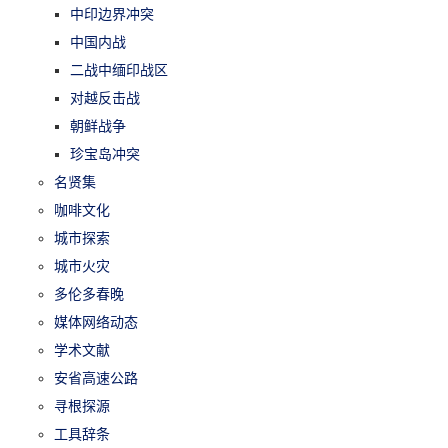
中印边界冲突
中国内战
二战中缅印战区
对越反击战
朝鲜战争
珍宝岛冲突
名贤集
咖啡文化
城市探索
城市火灾
多伦多春晚
媒体网络动态
学术文献
安省高速公路
寻根探源
工具辞条