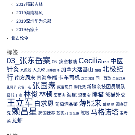
2017精彩吉林
2019海南椰风
2019深圳华为总部
2019石家庄
谈古论今
标签
03_张东岳案
Cecilia
中医
06_病童救助
PS3
北极纪
针灸
加拿大落基山
人头税
九段线
刑事案件
加航
行
南方周末
卡车司机
南海争端
同一首歌
双重国籍
圣诞灯屋
张国焘
新疆杂技团员脱队
成吉思汗
摩托党
圣诞节
安省市选
林俊
林顿
熊猫
熊猫外交
海航
温家宝
最低工资
栾菊杰
王立军
薄熙来
白求恩
葡萄酒品鉴
薄瓜瓜
调查研
赖昌星
马格诺塔
跨国抚养
陈敏
究
软实力
麦考
邹至蕙
龙虾
莲