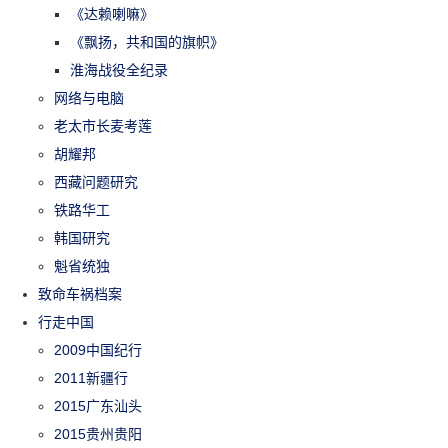
《达赖喇嘛》
《飘扬，共和国的旗帜》
淮海战役全纪录
网络与电脑
老太市长麦考莲
胡耀邦
西藏问题研究
铁路华工
韩国研究
魁省统独
致命车祸档案
行走中国
2009中国纪行
2011新疆行
2015广东汕头
2015贵州贵阳