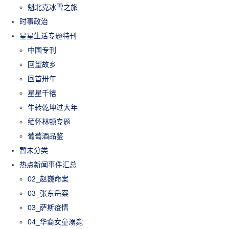
魁北克冰雪之旅
时事政治
星星生活专题特刊
中国专刊
回望故乡
回首卅年
星星千禧
牛转乾坤过大年
缅怀林顿专题
葡萄酒品鉴
暂未分类
热点新闻事件汇总
02_赵巍命案
03_张东岳案
03_萨斯疫情
04_华裔女童溺毙