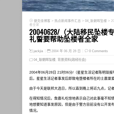
>
>
>
捷克佳博客
热点新闻事件汇总
04_耿朝晖坠楼
2
者全家
20040628/（大陆移民
礼誓要帮助坠楼者全家
2004 年 06 月 28 日
0 Comments
jackjia
04_耿朝晖坠楼
,
背景资料(政经社会)
2004年06月28日 21时06分/（星星生活记者陈
后，星星生活记者事发后即致电堕楼者所在的士嘉堡
由于今天是联邦大选日，所以直到晚上将近九点，记
在得知情况后，詹嘉礼吃惊地表示自己对此事毫不知情
地想要知道事发原因，但是由于警方目前没有公开发
情况。