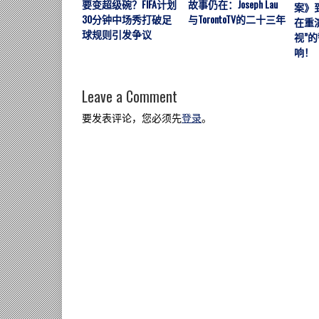
要变超级碗？FIFA计划
故事仍在：Joseph Lau
案》
30分钟中场秀打破足
与TorontoTV的二十三年
在重
球规则引发争议
视”
响！
Leave a Comment
要发表评论，您必须先
登录
。