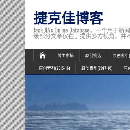
捷克佳博客
Jack JIA's Online Data
录部分文章仅在于提供多方视角，并不代表博主观
博主素描
原创摘选
原创索引(20
原创索引(2015-16)
原创索引(2017-18)
原创