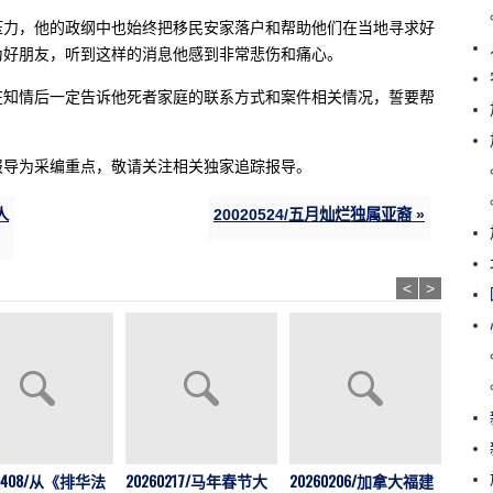
压力，他的政纲中也始终把移民安家落户和帮助他们在当地寻求好
为好朋友，听到这样的消息他感到非常悲伤和痛心。
在知情后一定告诉他死者家庭的联系方式和案件相关情况，誓要帮
报导为采编重点，敬请关注相关独家追踪报导。
人
20020524/五月灿烂独属亚裔 »
<
>
202
60408/从《排华法
20260217/马年春节大
20260206/加拿大福建