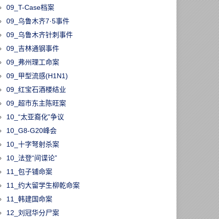
09_T-Case档案
09_乌鲁木齐7·5事件
09_乌鲁木齐针刺事件
09_吉林通钢事件
09_弗州理工命案
09_甲型流感(H1N1)
09_红宝石酒楼结业
09_超市东主陈旺案
10_“太亚裔化”争议
10_G8-G20峰会
10_十字弩射杀案
10_法登“间谍论”
11_包子铺命案
11_约大留学生柳乾命案
11_韩建国命案
12_刘冠华分尸案