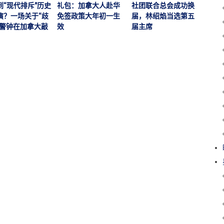
运营
到“现代排斥”历史
礼包：加拿大人赴华
社团联合总会成功换
加拿大
演？一场关于“歧
免签政策大年初一生
届，林绍焰当选第五
刊，
的警钟在加拿大敲
效
届主席