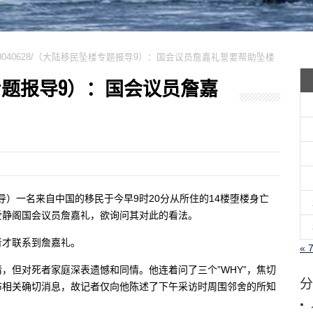
0040628/（大陆移民坠楼专题报导9）：国会议员詹嘉礼誓要帮助坠楼
坠楼专题报导9）：国会议员詹嘉
明琰报导）一名来自中国的移民于今早9时20分从所住的14楼堕楼身亡
爱静阁国会议员詹嘉礼，欲询问其对此的看法。
者才联系到詹嘉礼。
« 
，但对死者家庭深表遗憾和同情。他连着问了三个”WHY”，焦切
分
布相关确切消息，故记者仅向他陈述了下午采访时周围邻舍的所知