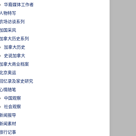
华裔媒体工作者
人物特写
农场访谈系列
加国采风
加拿大历史系列
加拿大历史
史说加拿大
加拿大商业档案
北京奥运
回忆录及家史研究
心情随笔
中国观察
社会观察
新闻报导
新闻素材
60113/时代落幕！
旅行记事