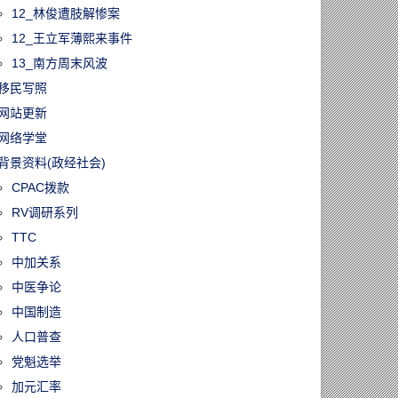
12_林俊遭肢解惨案
12_王立军薄熙来事件
13_南方周末风波
移民写照
网站更新
网络学堂
背景资料(政经社会)
CPAC拨款
RV调研系列
TTC
中加关系
中医争论
中国制造
人口普查
党魁选举
加元汇率