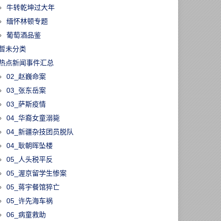
牛转乾坤过大年
缅怀林顿专题
葡萄酒品鉴
暂未分类
热点新闻事件汇总
02_赵巍命案
03_张东岳案
03_萨斯疫情
04_华裔女童溺毙
04_新疆杂技团员脱队
04_耿朝晖坠楼
05_人头税平反
05_渥京留学生惨案
05_蒋宇餐馆猝亡
05_许先海车祸
06_病童救助