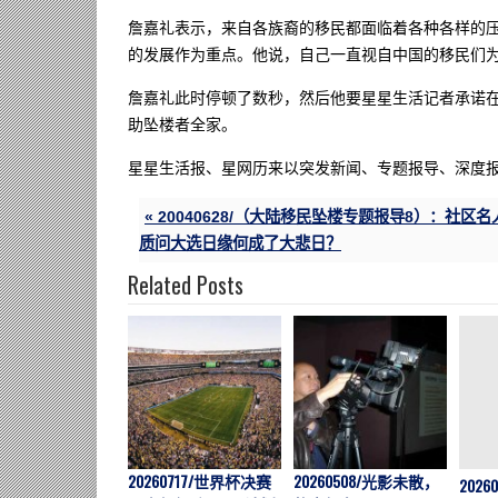
詹嘉礼表示，来自各族裔的移民都面临着各种各样的
的发展作为重点。他说，自己一直视自中国的移民们
詹嘉礼此时停顿了数秒，然后他要星星生活记者承诺
助坠楼者全家。
星星生活报、星网历来以突发新闻、专题报导、深度
« 20040628/（大陆移民坠楼专题报导8）：社区名
质问大选日缘何成了大悲日？
Related Posts
20260717/世界杯决赛
20260508/光影未散，
202