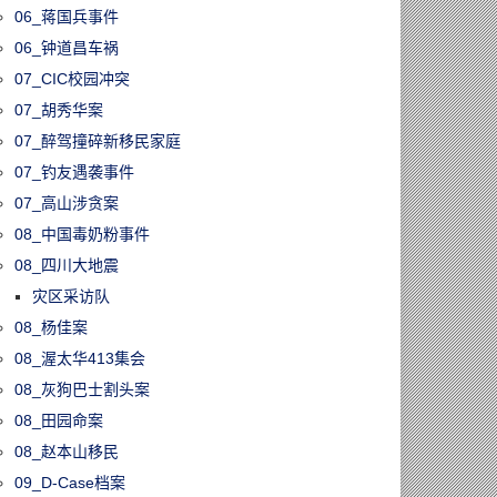
06_蒋国兵事件
06_钟道昌车祸
07_CIC校园冲突
07_胡秀华案
07_醉驾撞碎新移民家庭
07_钓友遇袭事件
07_高山涉贪案
08_中国毒奶粉事件
08_四川大地震
灾区采访队
08_杨佳案
08_渥太华413集会
08_灰狗巴士割头案
08_田园命案
08_赵本山移民
09_D-Case档案