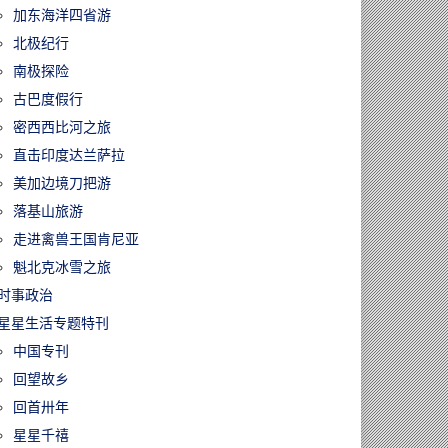
33年的《明报》
加东海洋四省游
版1月17日停
北极纪行
永久关闭
南极探险
古巴度假行
密西西比河之旅
直击印度达兰萨拉
美加边境刀把游
落基山旅游
走进禽兽王国肯尼亚
魁北克冰雪之旅
时事政治
星星生活专题特刊
中国专刊
回望故乡
回首卅年
星星千禧