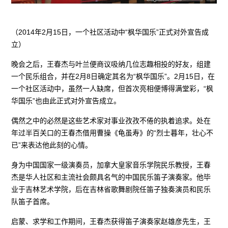
（2014年2月15日，一个社区活动中“枫华国乐”正式对外宣告成
立）
晚会之后，王春杰与叶兰便商议吸纳几位志趣相投的好友，组建
一个民乐组合，并在2月8日确定其名为“枫华国乐”。2月15日，在
一个社区活动中，虽然一人缺席，但首次亮相便博得满堂彩，“枫
华国乐”也由此正式对外宣告成立。
偶然之中的必然是这些艺术家对事业孜孜不倦的执着追求。处在
年过半百关口的王春杰借用曹操《龟虽寿》的“烈士暮年，壮心不
已”来表达他此刻的心情。
身为中国国家一级演奏员，加拿大皇家音乐学院民乐教授，王春
杰是华人社区和主流社会颇具名气的中国民乐笛子演奏家。他毕
业于吉林艺术学院，后在吉林省歌舞剧院任笛子独奏演员和民乐
队笛子首席。
启蒙、求学和工作期间，王春杰获得笛子演奏家赵雄彦先生，王