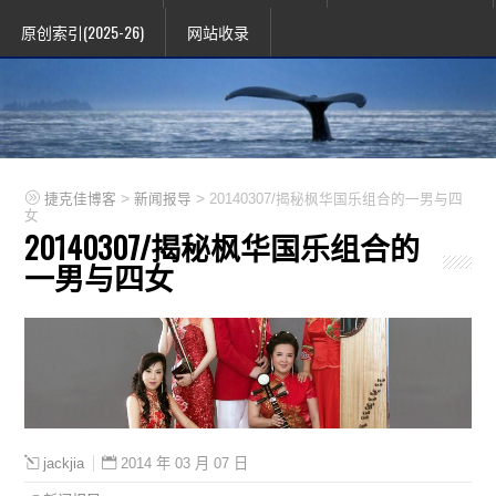
原创索引(2025-26)
网站收录
>
>
捷克佳博客
新闻报导
20140307/揭秘枫华国乐组合的一男与四
女
20140307/揭秘枫华国乐组合的
一男与四女
2014 年 03 月 07 日
jackjia