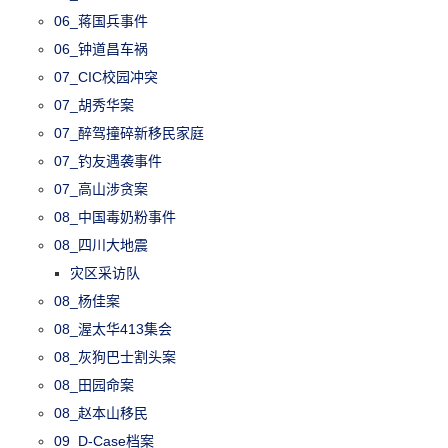
06_蒋国兵事件
06_钟道昌车祸
07_CIC校园冲突
07_胡秀华案
07_醉驾撞碎新移民家庭
07_钓友遇袭事件
07_高山涉贪案
08_中国毒奶粉事件
08_四川大地震
灾区采访队
08_杨佳案
08_渥太华413集会
08_灰狗巴士割头案
08_田园命案
08_赵本山移民
09_D-Case档案