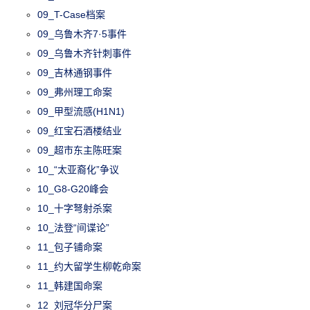
09_T-Case档案
09_乌鲁木齐7·5事件
09_乌鲁木齐针刺事件
09_吉林通钢事件
09_弗州理工命案
09_甲型流感(H1N1)
09_红宝石酒楼结业
09_超市东主陈旺案
10_“太亚裔化”争议
10_G8-G20峰会
10_十字弩射杀案
10_法登“间谍论”
11_包子铺命案
11_约大留学生柳乾命案
11_韩建国命案
12_刘冠华分尸案