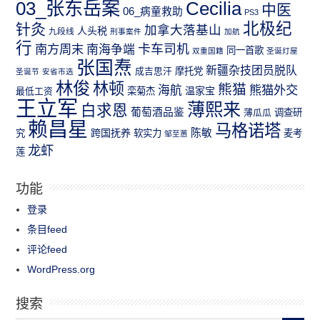
03_张东岳案
Cecilia
中医
06_病童救助
PS3
北极纪
针灸
加拿大落基山
人头税
九段线
刑事案件
加航
行
南方周末
卡车司机
南海争端
同一首歌
双重国籍
圣诞灯屋
张国焘
新疆杂技团员脱队
成吉思汗
摩托党
圣诞节
安省市选
林俊
林顿
熊猫
熊猫外交
海航
温家宝
最低工资
栾菊杰
王立军
薄熙来
白求恩
葡萄酒品鉴
薄瓜瓜
调查研
赖昌星
马格诺塔
跨国抚养
陈敏
究
软实力
麦考
邹至蕙
龙虾
莲
功能
登录
条目feed
评论feed
WordPress.org
搜索