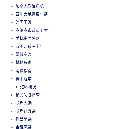
加拿大政治危机
四川大地震周年祭
外国干涉
多伦多市政员工罢工
手机携号跨网
改革开放三十年
最低室温
林顿病逝
消费指南
省市选举
选区概况
移民问卷调查
联邦大选
联邦预算案
赖昌星案
金融风暴