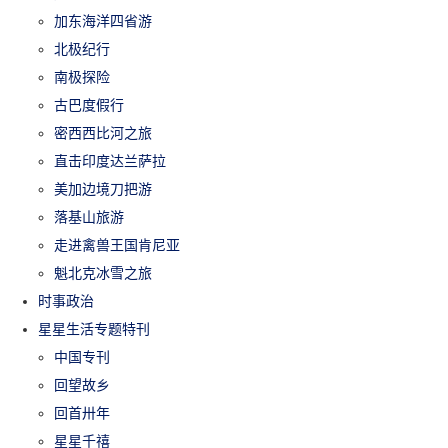
加东海洋四省游
北极纪行
南极探险
古巴度假行
密西西比河之旅
直击印度达兰萨拉
美加边境刀把游
落基山旅游
走进禽兽王国肯尼亚
魁北克冰雪之旅
时事政治
星星生活专题特刊
中国专刊
回望故乡
回首卅年
星星千禧