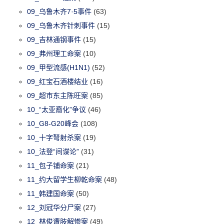
09_乌鲁木齐7·5事件
(63)
09_乌鲁木齐针刺事件
(15)
09_吉林通钢事件
(15)
09_弗州理工命案
(10)
09_甲型流感(H1N1)
(52)
09_红宝石酒楼结业
(16)
09_超市东主陈旺案
(85)
10_“太亚裔化”争议
(46)
10_G8-G20峰会
(108)
10_十字弩射杀案
(19)
10_法登“间谍论”
(31)
11_包子铺命案
(21)
11_约大留学生柳乾命案
(48)
11_韩建国命案
(50)
12_刘冠华分尸案
(27)
12_林俊遭肢解惨案
(49)