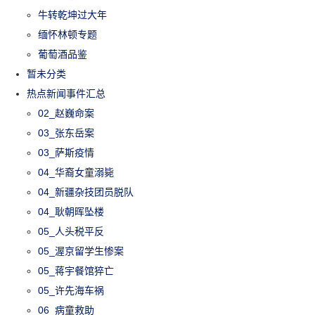
牛转乾坤过大年
缅怀林顿专题
葡萄酒品鉴
暂未分类
热点新闻事件汇总
02_赵巍命案
03_张东岳案
03_萨斯疫情
04_华裔女童溺毙
04_新疆杂技团员脱队
04_耿朝晖坠楼
05_人头税平反
05_渥京留学生惨案
05_蒋宇餐馆猝亡
05_许先海车祸
06_病童救助