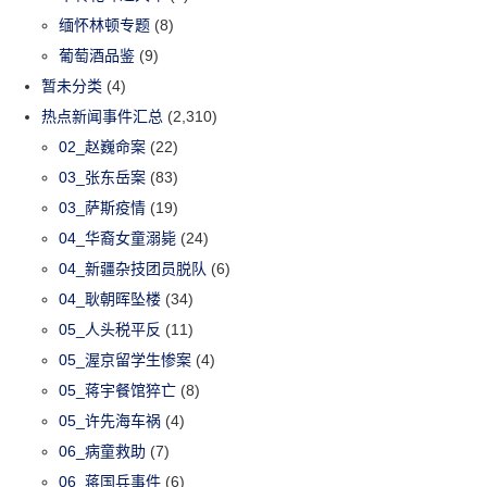
缅怀林顿专题
(8)
葡萄酒品鉴
(9)
暂未分类
(4)
热点新闻事件汇总
(2,310)
02_赵巍命案
(22)
03_张东岳案
(83)
03_萨斯疫情
(19)
04_华裔女童溺毙
(24)
04_新疆杂技团员脱队
(6)
04_耿朝晖坠楼
(34)
05_人头税平反
(11)
05_渥京留学生惨案
(4)
05_蒋宇餐馆猝亡
(8)
05_许先海车祸
(4)
06_病童救助
(7)
06_蒋国兵事件
(6)