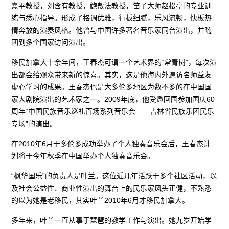
熹平教授，刘含有教授，鲍敖法教授，笛子大师赵松亭的专业训
练与悉心指导。形成了格调优雅，行板细腻，乐风流畅，快板热
情奔放的演奏风格。他曾与中国许多著名音乐家同台演出，并随
团到多个国家访问演出。
移民加拿大十余年间，王春杰可谓一个艺术界的“常青树”，每次演
出都会给观众带来新的惊喜。其实，这是他海内外遍访名师益友
虚心学习的成果。王春杰也是大多伦多地区为数不多的在中国国
家大剧院演出的艺术家之一。2009年底，他受邀回国参加国庆60
周年“中国民族音乐巡礼百场系列音乐会——吉林省民族乐团民乐
专场”的演出。
在2010年6月于多伦多成功举办了个人独奏音乐会后，王春杰计
划将于今年秋季在中国举办个人独奏音乐会。
“枫华国乐”的负责人是叶兰。这位近几年活跃于多个社区活动，以
及社会公益性、商业性演出的舞台上的民乐家风头正健，不熟悉
的以为她是老移民，其实叶兰2010年6月才移民加拿大。
多年来，叶兰一直从事于琵琶的教学工作与演出。她九岁开始学