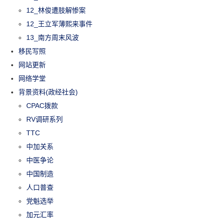
12_林俊遭肢解惨案
12_王立军薄熙来事件
13_南方周末风波
移民写照
网站更新
网络学堂
背景资料(政经社会)
CPAC拨款
RV调研系列
TTC
中加关系
中医争论
中国制造
人口普查
党魁选举
加元汇率