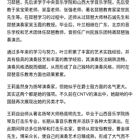
习琵琶，先后求学于中央音乐学院和山西大学音乐学院，先后受
教于吴宝荣老师、吴蛮老师、张强老师、著名琵琶教育家梁世凯
先生等。在琵琶学习的过程中，还师从过琵琶大师林石诚先生和
琵琶演奏家吴玉霞的教授。毕业后，叶兰相继在广东、北京的音
乐学校和艺术团体任琵琶教师，曾担任广州民族乐团特邀琵琶独
奏演员。
通过多年来的学习与努力，叶兰积累了丰富的艺术实践经验，并
具有极高的演奏技艺和丰富的教学经验，其演奏技法娴熟流畅，
演奏风格洒脱而细腻，从而形成了自己独特的演奏风格，同时在
琵琶音乐教育方面也硕果累累。
王莉虽然身为扬琴演奏家，但她似乎在爵士鼓方面的名气更大。
其实这两个都是她的强项。不久前在CNTV的演出中，她敲响的中
国鼓再次展现出她的另类才华。
王莉自幼师从著名扬琴大师杨竟明先生。毕业于山西音乐学院扬
琴及打击乐专业，长期从事音乐教育并活跃于各种大型演出。在
此期间拜访多位扬琴和打击乐名家，曾师从郑宝恒教授，曹金祺
先生，博采众长，使自己的演奏艺术日臻成熟，形成了大气而不