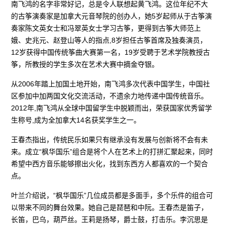
南飞鸿的名字非常好记，总是令人联想起黄飞鸿。这位年纪不大
的古筝演奏家是加拿大元音琴院的创办人，她5岁起师从于古筝演
奏家陈文英女士和冯翠英女士学习古筝，更得到古筝大师范上
娥、史兆元、赵登山等人的指点,8岁担任古筝首席及独奏演员，
12岁获得中国传统筝曲大赛第一名，19岁受聘于艺术学院教授古
筝，所教授的学生多次在艺术大赛中摘金夺银。
从2006年踏上加国土地开始，南飞鸿多次代表中国学生，中国社
区参加中加两国文化交流活动，不遗余力地传递中国传统音乐。
2012年,南飞鸿从全球中国留学生中脱颖而出，荣获国家优秀留学
生称号,成为全加拿大14名获奖学生之一。
王春杰指出，传统民乐如果只有继承没有发展与创新将不会有未
来。成立“枫华国乐”组合是将个人在艺术上的打拼汇聚起来，同时
希望中西方音乐能够擦出火化，找到东西方人都喜欢的一个契合
点。
叶兰介绍说，“枫华国乐”几位成员都是多面手，多个乐件的组合可
以带来不同的舞台效果。她自己是琵琶和中阮。王春杰是笛子，
长笛，巴乌，葫芦丝。王莉是扬琴，爵士鼓，打击乐。李沉思是