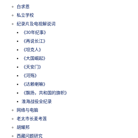
白求恩
私立学校
纪录片及电视解说词
《30年纪事》
《再说长江》
《坦克人》
《大国崛起》
《天安门》
《河殇》
《达赖喇嘛》
《飘扬，共和国的旗帜》
淮海战役全纪录
网络与电脑
老太市长麦考莲
胡耀邦
西藏问题研究