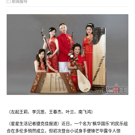
新闻报导
（左起王莉、李沉思、王春杰、叶兰、南飞鸿）
（星星生活记者捷克佳报道）近日，一个名为“枫华国乐”的民乐组
合在多伦多悄然成立，但初次登台小试身手便锋芒毕露令人惊