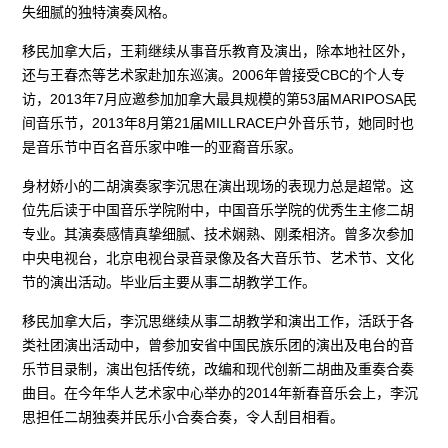
失细腻的独特演奏风格。
移民加拿大后，王莉继续从事音乐教育及演出，除本地社区外，
还与王春杰等艺术家赴加东巡演。2006年曾接受CBC的个人专
访，2013年7月应邀参加加拿大最具规模的第53届MARIPOSA民
间音乐节，2013年8月第21届MILLRACE户外音乐节，她同时也
是音乐节中百名音乐家中唯一的亚裔音乐家。
身材娇小的二胡演奏家李沉思在演出现场的表现力总是超常。这
位先后读于中国音乐学院附中，中国音乐学院的优秀生主修二胡
专业。其演奏感情真挚细腻、技术娴熟、刚柔相济。曾多次参加
中央电视台，北京电视台录音录像及各大音乐节、艺术节、文化
节的演出活动。毕业后主要从事二胡教学工作。
移民加拿大后，李沉思继续从事二胡教学和演出工作，活跃于各
类社团演出活动中，曾参加安省中国民族乐团的演出及电台的音
乐节目录制，演出包括传统，改编和现代创新二胡曲及重奏合奏
曲目。在今年华人艺术家中心举办的2014年新春音乐会上，李沉
思担任二胡独奏并民乐小合奏合奏，令人刮目相看。