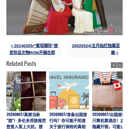
« 20140305/“紫垣撷珍”故
20020524/五月灿烂独属亚
宫珍品文物ROM开展在即
裔 »
Related Posts
<
>
20260807/真想当新
20260807/准备出国旅
20260807/出国旅游
“狼”！多伦多郊狼竟然
行吗？你可能不知道
只算机票酒店！这7
登堂入室上大炕，想
关于旅行保险的真相
隐藏开销，可能让预