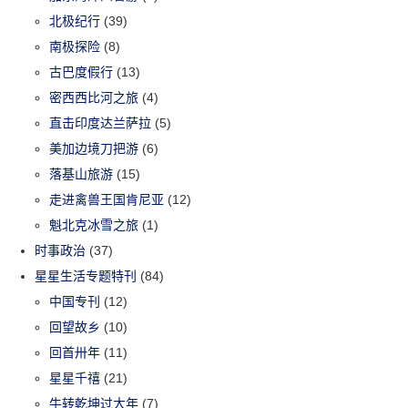
北极纪行
(39)
南极探险
(8)
古巴度假行
(13)
密西西比河之旅
(4)
直击印度达兰萨拉
(5)
美加边境刀把游
(6)
落基山旅游
(15)
走进禽兽王国肯尼亚
(12)
魁北克冰雪之旅
(1)
时事政治
(37)
星星生活专题特刊
(84)
中国专刊
(12)
回望故乡
(10)
回首卅年
(11)
星星千禧
(21)
牛转乾坤过大年
(7)