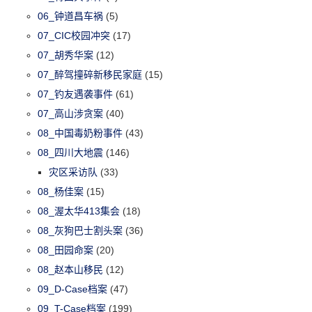
06_钟道昌车祸
(5)
07_CIC校园冲突
(17)
07_胡秀华案
(12)
07_醉驾撞碎新移民家庭
(15)
07_钓友遇袭事件
(61)
07_高山涉贪案
(40)
08_中国毒奶粉事件
(43)
08_四川大地震
(146)
灾区采访队
(33)
08_杨佳案
(15)
08_渥太华413集会
(18)
08_灰狗巴士割头案
(36)
08_田园命案
(20)
08_赵本山移民
(12)
09_D-Case档案
(47)
09_T-Case档案
(199)